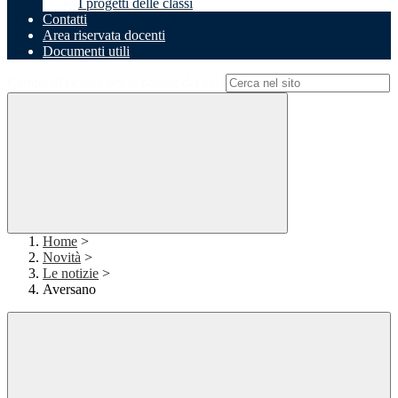
I progetti delle classi
Contatti
Area riservata docenti
Documenti utili
Campo di ricerca per le pagine del sito
Home
>
Novità
>
Le notizie
>
Aversano