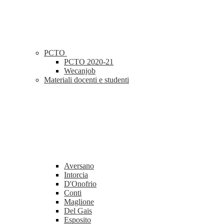
PCTO
PCTO 2020-21
Wecanjob
Materiali docenti e studenti
Aversano
Intorcia
D'Onofrio
Conti
Maglione
Del Gais
Esposito