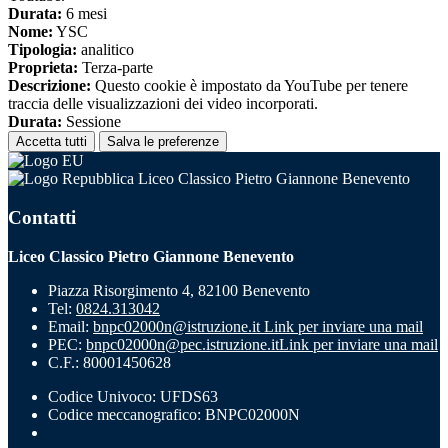
Durata:
6 mesi
Nome:
YSC
Tipologia:
analitico
Proprieta:
Terza-parte
Descrizione:
Questo cookie è impostato da YouTube per tenere
traccia delle visualizzazioni dei video incorporati.
Durata:
Sessione
Accetta tutti
Salva le preferenze
Liceo Classico Pietro Giannone Benevento
Contatti
Liceo Classico Pietro Giannone Benevento
Piazza Risorgimento 4, 82100 Benevento
Tel:
0824.313042
Email:
bnpc02000n@istruzione.it
Link per inviare una mail
PEC:
bnpc02000n@pec.istruzione.it
Link per inviare una mail
C.F.: 80001450628
Codice Univoco: UFDS63
Codice meccanografico: BNPC02000N