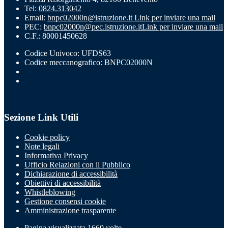
Tel:
0824.313042
Email:
bnpc02000n@istruzione.it
Link per inviare una mail
PEC:
bnpc02000n@pec.istruzione.it
Link per inviare una mail
C.F.: 80001450628
Codice Univoco: UFDS63
Codice meccanografico: BNPC02000N
Sezione Link Utili
Cookie policy
Note legali
Informativa Privacy
Ufficio Relazioni con il Pubblico
Dichiarazione di accessibilità
Obiettivi di accessibilità
Whistleblowing
Gestione consensi cookie
Amministrazione trasparente
Pagina visualizzata
1660
volte