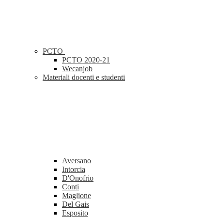
PCTO
PCTO 2020-21
Wecanjob
Materiali docenti e studenti
Aversano
Intorcia
D'Onofrio
Conti
Maglione
Del Gais
Esposito