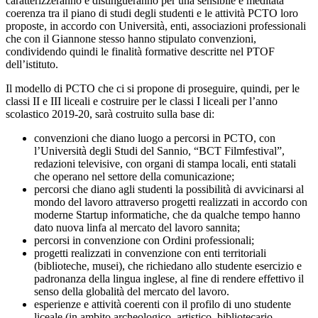
caratterizzeranno e distingueranno per una sensibile e meditata
coerenza tra il piano di studi degli studenti e le attività PCTO loro
proposte, in accordo con Università, enti, associazioni professionali
che con il Giannone stesso hanno stipulato convenzioni,
condividendo quindi le finalità formative descritte nel PTOF
dell’istituto.
Il modello di PCTO che ci si propone di proseguire, quindi, per le
classi II e III liceali e costruire per le classi I liceali per l’anno
scolastico 2019-20, sarà costruito sulla base di:
convenzioni che diano luogo a percorsi in PCTO, con
l’Università degli Studi del Sannio, “BCT Filmfestival”,
redazioni televisive, con organi di stampa locali, enti statali
che operano nel settore della comunicazione;
percorsi che diano agli studenti la possibilità di avvicinarsi al
mondo del lavoro attraverso progetti realizzati in accordo con
moderne Startup informatiche, che da qualche tempo hanno
dato nuova linfa al mercato del lavoro sannita;
percorsi in convenzione con Ordini professionali;
progetti realizzati in convenzione con enti territoriali
(biblioteche, musei), che richiedano allo studente esercizio e
padronanza della lingua inglese, al fine di rendere effettivo il
senso della globalità del mercato del lavoro.
esperienze e attività coerenti con il profilo di uno studente
liceale (in ambito archeologico, artistico, bibliotecario,