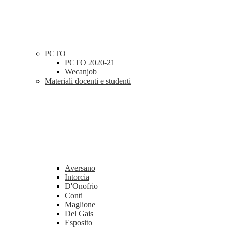
PCTO
PCTO 2020-21
Wecanjob
Materiali docenti e studenti
Aversano
Intorcia
D'Onofrio
Conti
Maglione
Del Gais
Esposito