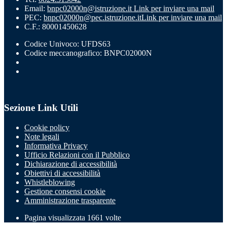
Email:
bnpc02000n@istruzione.it
Link per inviare una mail
PEC:
bnpc02000n@pec.istruzione.it
Link per inviare una mail
C.F.: 80001450628
Codice Univoco: UFDS63
Codice meccanografico: BNPC02000N
Sezione Link Utili
Cookie policy
Note legali
Informativa Privacy
Ufficio Relazioni con il Pubblico
Dichiarazione di accessibilità
Obiettivi di accessibilità
Whistleblowing
Gestione consensi cookie
Amministrazione trasparente
Pagina visualizzata
1661
volte