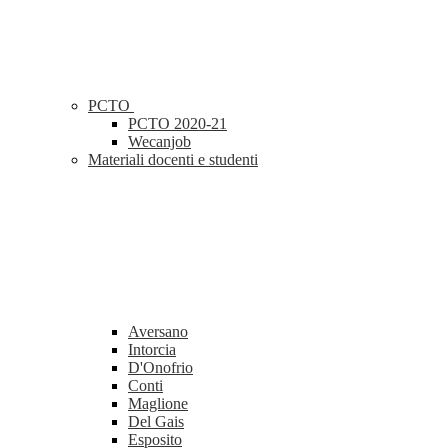
PCTO
PCTO 2020-21
Wecanjob
Materiali docenti e studenti
Aversano
Intorcia
D'Onofrio
Conti
Maglione
Del Gais
Esposito