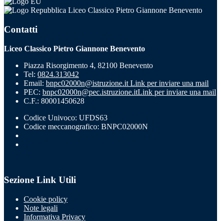
Liceo Classico Pietro Giannone Benevento
Contatti
Liceo Classico Pietro Giannone Benevento
Piazza Risorgimento 4, 82100 Benevento
Tel:
0824.313042
Email:
bnpc02000n@istruzione.it
Link per inviare una mail
PEC:
bnpc02000n@pec.istruzione.it
Link per inviare una mail
C.F.: 80001450628
Codice Univoco: UFDS63
Codice meccanografico: BNPC02000N
Sezione Link Utili
Cookie policy
Note legali
Informativa Privacy