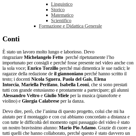
Linguistico
Storico
Matematico
Scientifico
Formazione e Didattica Generale
Conti
È stato un lavoro molto lungo e laborioso. Devo
ringraziare
Michelangelo Fetto
perché ripetutamente l’ho
importunato per consigli e perché fosse presente nel video anche con
la sola voce;
Enrico Torzillo
perché mai dimentica le sue radici; le
ragazze della redazione de
il giannoniano
perché hanno scritto il
testo; i docenti
Nicola Sguera
,
Paola del Gais
,
Elena
Intorcia
,
Mariella Perifano
,
Isabella Leoni
, che si sono prestati
tutti con grande entusiasmo e prontamente a partecipare; gli alunni
Alessandro Veltro
e
Giulio Miele
per la musica (pianoforte e
violino) e
Giorgia Calabrese
per la danza.
Devo dire, però, che l’anima di questo progetto, colui che mi ha
aiutato per il montaggio e con cui abbiamo concordato a distanza e
con tutte le difficoltà del momento ogni passaggio del video è stato
un nostro bravissimo alunno:
Mario Pio Adamo
. Grazie di cuore a
tutti quelli che hanno collaborato, perché questo è stato davvero un