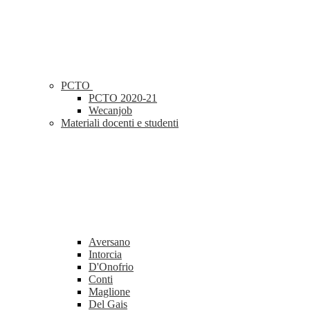
PCTO
PCTO 2020-21
Wecanjob
Materiali docenti e studenti
Aversano
Intorcia
D'Onofrio
Conti
Maglione
Del Gais