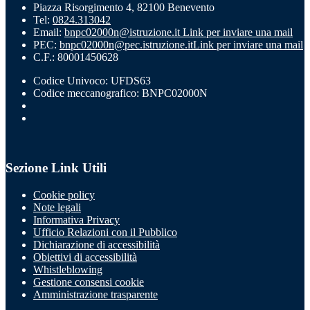
Piazza Risorgimento 4, 82100 Benevento
Tel:
0824.313042
Email:
bnpc02000n@istruzione.it
Link per inviare una mail
PEC:
bnpc02000n@pec.istruzione.it
Link per inviare una mail
C.F.: 80001450628
Codice Univoco: UFDS63
Codice meccanografico: BNPC02000N
Sezione Link Utili
Cookie policy
Note legali
Informativa Privacy
Ufficio Relazioni con il Pubblico
Dichiarazione di accessibilità
Obiettivi di accessibilità
Whistleblowing
Gestione consensi cookie
Amministrazione trasparente