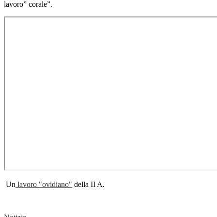
lavoro” corale”.
Un
lavoro "ovidiano"
della II A.