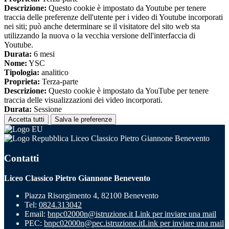
Descrizione:
Questo cookie è impostato da Youtube per tenere
traccia delle preferenze dell'utente per i video di Youtube incorporati
nei siti; può anche determinare se il visitatore del sito web sta
utilizzando la nuova o la vecchia versione dell'interfaccia di
Youtube.
Durata:
6 mesi
Nome:
YSC
Tipologia:
analitico
Proprieta:
Terza-parte
Descrizione:
Questo cookie è impostato da YouTube per tenere
traccia delle visualizzazioni dei video incorporati.
Durata:
Sessione
Accetta tutti
Salva le preferenze
Liceo Classico Pietro Giannone Benevento
Contatti
Liceo Classico Pietro Giannone Benevento
Piazza Risorgimento 4, 82100 Benevento
Tel:
0824.313042
Email:
bnpc02000n@istruzione.it
Link per inviare una mail
PEC:
bnpc02000n@pec.istruzione.it
Link per inviare una mail