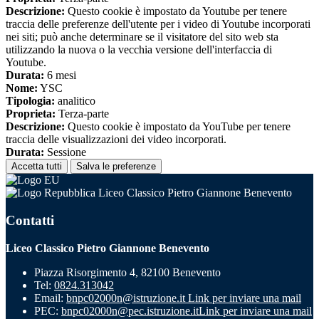
Descrizione:
Questo cookie è impostato da Youtube per tenere
traccia delle preferenze dell'utente per i video di Youtube incorporati
nei siti; può anche determinare se il visitatore del sito web sta
utilizzando la nuova o la vecchia versione dell'interfaccia di
Youtube.
Durata:
6 mesi
Nome:
YSC
Tipologia:
analitico
Proprieta:
Terza-parte
Descrizione:
Questo cookie è impostato da YouTube per tenere
traccia delle visualizzazioni dei video incorporati.
Durata:
Sessione
Accetta tutti
Salva le preferenze
Liceo Classico Pietro Giannone Benevento
Contatti
Liceo Classico Pietro Giannone Benevento
Piazza Risorgimento 4, 82100 Benevento
Tel:
0824.313042
Email:
bnpc02000n@istruzione.it
Link per inviare una mail
PEC:
bnpc02000n@pec.istruzione.it
Link per inviare una mail