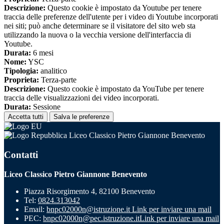
Descrizione:
Questo cookie è impostato da Youtube per tenere
traccia delle preferenze dell'utente per i video di Youtube incorporati
nei siti; può anche determinare se il visitatore del sito web sta
utilizzando la nuova o la vecchia versione dell'interfaccia di
Youtube.
Durata:
6 mesi
Nome:
YSC
Tipologia:
analitico
Proprieta:
Terza-parte
Descrizione:
Questo cookie è impostato da YouTube per tenere
traccia delle visualizzazioni dei video incorporati.
Durata:
Sessione
Accetta tutti
Salva le preferenze
Liceo Classico Pietro Giannone Benevento
Contatti
Liceo Classico Pietro Giannone Benevento
Piazza Risorgimento 4, 82100 Benevento
Tel:
0824.313042
Email:
bnpc02000n@istruzione.it
Link per inviare una mail
PEC:
bnpc02000n@pec.istruzione.it
Link per inviare una mail