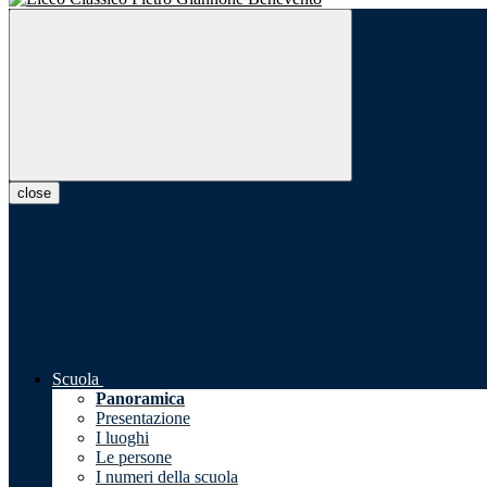
close
Scuola
Panoramica
Presentazione
I luoghi
Le persone
I numeri della scuola