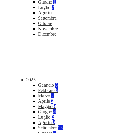
Giugno
1
Luglio
7
Agosto
Settembre
Ottobre
Novembre
Dicembre
2025
Gennaio
8
Febbraio
6
Marzo
2
Aprile
2
Maggio
4
Giugno
4
Luglio
2
Agosto
2
Settembre
13