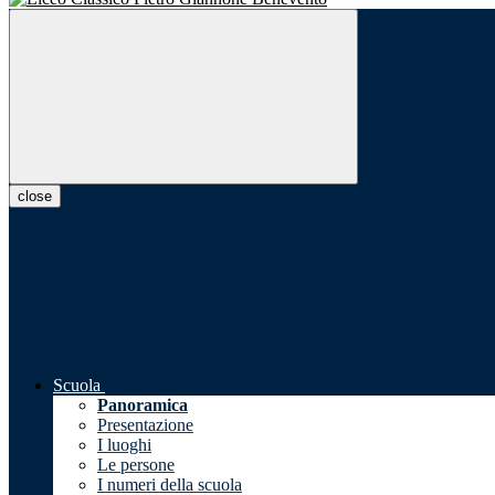
close
Scuola
Panoramica
Presentazione
I luoghi
Le persone
I numeri della scuola