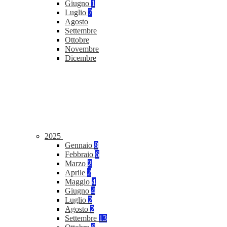
Giugno
1
Luglio
7
Agosto
Settembre
Ottobre
Novembre
Dicembre
2025
Gennaio
8
Febbraio
6
Marzo
2
Aprile
2
Maggio
4
Giugno
4
Luglio
2
Agosto
2
Settembre
13