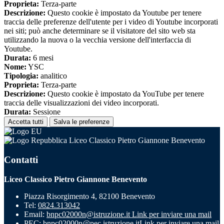
Proprieta:
Terza-parte
Descrizione:
Questo cookie è impostato da Youtube per tenere
traccia delle preferenze dell'utente per i video di Youtube incorporati
nei siti; può anche determinare se il visitatore del sito web sta
utilizzando la nuova o la vecchia versione dell'interfaccia di
Youtube.
Durata:
6 mesi
Nome:
YSC
Tipologia:
analitico
Proprieta:
Terza-parte
Descrizione:
Questo cookie è impostato da YouTube per tenere
traccia delle visualizzazioni dei video incorporati.
Durata:
Sessione
Accetta tutti
Salva le preferenze
Liceo Classico Pietro Giannone Benevento
Contatti
Liceo Classico Pietro Giannone Benevento
Piazza Risorgimento 4, 82100 Benevento
Tel:
0824.313042
Email:
bnpc02000n@istruzione.it
Link per inviare una mail
PEC:
bnpc02000n@pec.istruzione.it
Link per inviare una mail