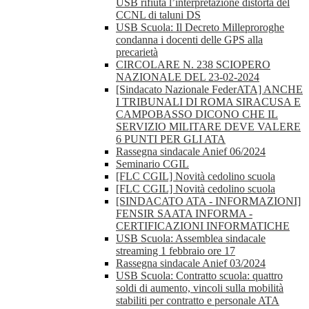
USB rifiuta l’interpretazione distorta del
CCNL di taluni DS
USB Scuola: Il Decreto Milleproroghe
condanna i docenti delle GPS alla
precarietà
CIRCOLARE N. 238 SCIOPERO
NAZIONALE DEL 23-02-2024
[Sindacato Nazionale FederATA] ANCHE
I TRIBUNALI DI ROMA SIRACUSA E
CAMPOBASSO DICONO CHE IL
SERVIZIO MILITARE DEVE VALERE
6 PUNTI PER GLI ATA
Rassegna sindacale Anief 06/2024
Seminario CGIL
[FLC CGIL] Novità cedolino scuola
[FLC CGIL] Novità cedolino scuola
[SINDACATO ATA - INFORMAZIONI]
FENSIR SAATA INFORMA -
CERTIFICAZIONI INFORMATICHE
USB Scuola: Assemblea sindacale
streaming 1 febbraio ore 17
Rassegna sindacale Anief 03/2024
USB Scuola: Contratto scuola: quattro
soldi di aumento, vincoli sulla mobilità
stabiliti per contratto e personale ATA