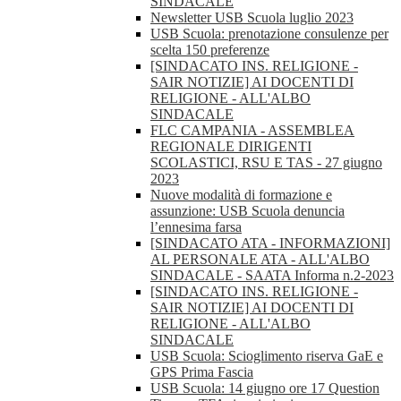
SINDACALE
Newsletter USB Scuola luglio 2023
USB Scuola: prenotazione consulenze per
scelta 150 preferenze
[SINDACATO INS. RELIGIONE -
SAIR NOTIZIE] AI DOCENTI DI
RELIGIONE - ALL'ALBO
SINDACALE
FLC CAMPANIA - ASSEMBLEA
REGIONALE DIRIGENTI
SCOLASTICI, RSU E TAS - 27 giugno
2023
Nuove modalità di formazione e
assunzione: USB Scuola denuncia
l’ennesima farsa
[SINDACATO ATA - INFORMAZIONI]
AL PERSONALE ATA - ALL'ALBO
SINDACALE - SAATA Informa n.2-2023
[SINDACATO INS. RELIGIONE -
SAIR NOTIZIE] AI DOCENTI DI
RELIGIONE - ALL'ALBO
SINDACALE
USB Scuola: Scioglimento riserva GaE e
GPS Prima Fascia
USB Scuola: 14 giugno ore 17 Question