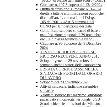
“pacco” di Natale dell’anno scorso (CGIL)
Circolare n. 107 Sciopero del 13/12/2024
Diritto di affissione. Circolare N. 1-2024
diretta a tutte le amministrazioni pubbliche
di cui all’art. 1, comma 2, del D.Lgs. n.
165 del 2001 - «Art. 5 comma 1 del
CCNQ per la ripartizione dei dista
Comunicato sciopero sindacati di base e
manifestazione regionale il 29 novembre
ore 10 in piazza Municipio a Napoli
Circolare n. 96 Sciopero del 9 Dicembre
2024
TESTO PER DOCENTI E ATA SU
RICORSO RECUPERO ANNO 2013
Sciopero generale 29 novembre: si
fermano anche i settori della conoscenza
ERRATA CORRIGE :ASSEMBLEA
SINDACALE FUORI DALL'ORARIO
DI LAVORO
Sciopero del 29 novembre 2024
Attività sindacale: indizione assemblea
sindacale
Valditara sospeso per razzismo, omofobia,
patriarcato e incapacità gestionale. USB
Scuola chiede le dimissioni del Ministro