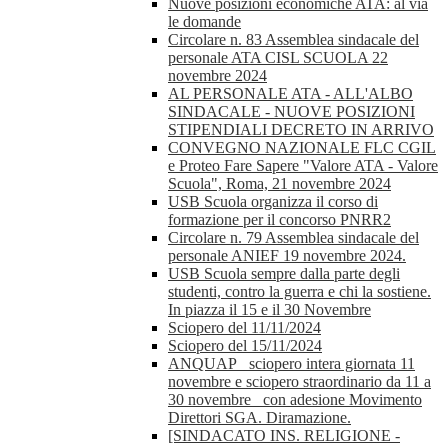
Nuove posizioni economiche ATA: al via
le domande
Circolare n. 83 Assemblea sindacale del
personale ATA CISL SCUOLA 22
novembre 2024
AL PERSONALE ATA - ALL'ALBO
SINDACALE - NUOVE POSIZIONI
STIPENDIALI DECRETO IN ARRIVO
CONVEGNO NAZIONALE FLC CGIL
e Proteo Fare Sapere "Valore ATA - Valore
Scuola", Roma, 21 novembre 2024
USB Scuola organizza il corso di
formazione per il concorso PNRR2
Circolare n. 79 Assemblea sindacale del
personale ANIEF 19 novembre 2024.
USB Scuola sempre dalla parte degli
studenti, contro la guerra e chi la sostiene.
In piazza il 15 e il 30 Novembre
Sciopero del 11/11/2024
Sciopero del 15/11/2024
ANQUAP_ sciopero intera giornata 11
novembre e sciopero straordinario da 11 a
30 novembre_ con adesione Movimento
Direttori SGA. Diramazione.
[SINDACATO INS. RELIGIONE -