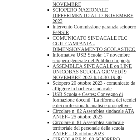
NOVEMBRE
SCIOPERO NAZIONALE
DIFFERIMENTO AL 17 NOVEMBRE
2023
Intervento Commissione garanzia sciopero
FeNSIR
COMUNICATO SINDACALE FLC
CGIL CAMPANIA -
DIMENSIONAMENTO SCOLASTICO
Informativa USB Scuola: 17 novembre
sciopero generale del Pubblico Impiego
ASSEMBLEA SINDACALE on LINE
UNICOBAS SCUOLA GIOVEDÌ 9
NOVEMBRE 2023 h.14.30-19.30
Sciopero 20 ottobre 2023 - comunicato da
affiggere in bacheca sindacale
USB Scuola e Cestes: Convegno di
formazione docenti "La riforma dei tecnici
e dei professionali: analisi e prospettive"
Circolare n. 82 Assemblea sindacale ATA
ANIEF– 25 ottobre 2023
Circolare n. 81 Assemblea sindacale
territoriale del personale della scuola
ANIEF – 18 ottobre 2023
CIRCOLARE N. 80 SCIOPERO