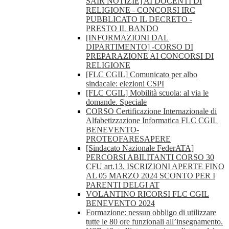
SAIR NOTIZIE] AI DOCENTI DI
RELIGIONE - CONCORSI IRC
PUBBLICATO IL DECRETO -
PRESTO IL BANDO
[INFORMAZIONI DAL
DIPARTIMENTO] -CORSO DI
PREPARAZIONE AI CONCORSI DI
RELIGIONE
[FLC CGIL] Comunicato per albo
sindacale: elezioni CSPI
[FLC CGIL] Mobilità scuola: al via le
domande. Speciale
CORSO Certificazione Internazionale di
Alfabetizzazione Informatica FLC CGIL
BENEVENTO-
PROTEOFARESAPERE
[Sindacato Nazionale FederATA]
PERCORSI ABILITANTI CORSO 30
CFU art.13. ISCRIZIONI APERTE FINO
AL 05 MARZO 2024 SCONTO PER I
PARENTI DELGI AT
VOLANTINO RICORSI FLC CGIL
BENEVENTO 2024
Formazione: nessun obbligo di utilizzare
tutte le 80 ore funzionali all’insegnamento.