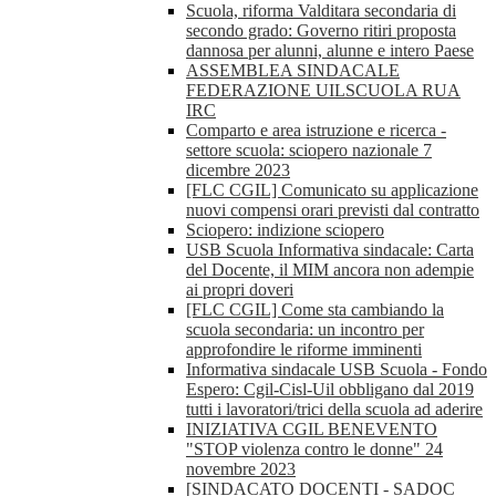
Scuola, riforma Valditara secondaria di
secondo grado: Governo ritiri proposta
dannosa per alunni, alunne e intero Paese
ASSEMBLEA SINDACALE
FEDERAZIONE UILSCUOLA RUA
IRC
Comparto e area istruzione e ricerca -
settore scuola: sciopero nazionale 7
dicembre 2023
[FLC CGIL] Comunicato su applicazione
nuovi compensi orari previsti dal contratto
Sciopero: indizione sciopero
USB Scuola Informativa sindacale: Carta
del Docente, il MIM ancora non adempie
ai propri doveri
[FLC CGIL] Come sta cambiando la
scuola secondaria: un incontro per
approfondire le riforme imminenti
Informativa sindacale USB Scuola - Fondo
Espero: Cgil-Cisl-Uil obbligano dal 2019
tutti i lavoratori/trici della scuola ad aderire
INIZIATIVA CGIL BENEVENTO
"STOP violenza contro le donne" 24
novembre 2023
[SINDACATO DOCENTI - SADOC