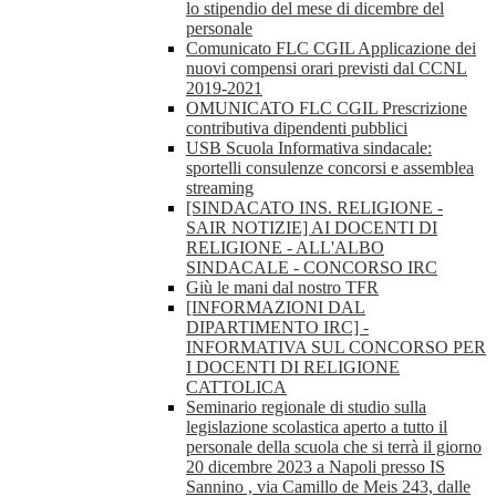
lo stipendio del mese di dicembre del
personale
Comunicato FLC CGIL Applicazione dei
nuovi compensi orari previsti dal CCNL
2019-2021
OMUNICATO FLC CGIL Prescrizione
contributiva dipendenti pubblici
USB Scuola Informativa sindacale:
sportelli consulenze concorsi e assemblea
streaming
[SINDACATO INS. RELIGIONE -
SAIR NOTIZIE] AI DOCENTI DI
RELIGIONE - ALL'ALBO
SINDACALE - CONCORSO IRC
Giù le mani dal nostro TFR
[INFORMAZIONI DAL
DIPARTIMENTO IRC] -
INFORMATIVA SUL CONCORSO PER
I DOCENTI DI RELIGIONE
CATTOLICA
Seminario regionale di studio sulla
legislazione scolastica aperto a tutto il
personale della scuola che si terrà il giorno
20 dicembre 2023 a Napoli presso IS
Sannino , via Camillo de Meis 243, dalle