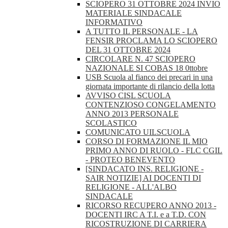
SCIOPERO 31 OTTOBRE 2024 INVIO
MATERIALE SINDACALE
INFORMATIVO
A TUTTO IL PERSONALE - LA
FENSIR PROCLAMA LO SCIOPERO
DEL 31 OTTOBRE 2024
CIRCOLARE N. 47 SCIOPERO
NAZIONALE SI COBAS 18 0ttobre
USB Scuola al fianco dei precari in una
giornata importante di rilancio della lotta
AVVISO CISL SCUOLA
CONTENZIOSO CONGELAMENTO
ANNO 2013 PERSONALE
SCOLASTICO
COMUNICATO UILSCUOLA
CORSO DI FORMAZIONE IL MIO
PRIMO ANNO DI RUOLO - FLC CGIL
- PROTEO BENEVENTO
[SINDACATO INS. RELIGIONE -
SAIR NOTIZIE] AI DOCENTI DI
RELIGIONE - ALL'ALBO
SINDACALE
RICORSO RECUPERO ANNO 2013 -
DOCENTI IRC A T.I. e a T.D. CON
RICOSTRUZIONE DI CARRIERA