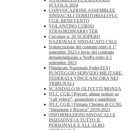
SCUOLA 2024
CONVOCAZIONE ASSEMBLEE
SINDACALI TERRITORIALI FLC
CGIL BENEVENTO
VOLANTINO CORSO
STRAORDINARIO TER
Circolare n. 20 SCIOPERO
NAZIONALE SINDACATO CSLE
Sottoscrizione dei contratti entro il 1°
settembre 2023 e invio del contratto
dematerializzato a NoiPa entro il 5
settembre 2023
[Sindacato Nazionale FederATA]
PUNTEGGIO SERVIZIO MILITARE.
FEDERATA VINCE ANCORA NEI
TRIBUNALI
SCANDALO IS OLIVETTI MONZA
[FLC CGIL] Precari: ultime notizie su
“call veloce”, assunzioni e supplenze
[FLC CGIL] Firmata l’Ipotesi di CCNL
“Istruzione e Ricerca” 2019-2021
[INFORMAZIONI SINDACALI E
INIZIATIVE] A TUTTO IL
PERSONALE E ALL'ALBO