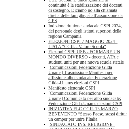
continuità è la stabilizzazione dei docenti
di sostegno. Diciamo no alla chiamata
diretta delle famiglie, sì all’assunzione da
GPS
Indizione riunione sindacale CSPI 2024,
del personale degli istituti superiori della
regione Campania
ELEZIONI CSPI 7 MAGGIO 2024 -
LISTA “CGIL - Valore Scuola”
Elezioni CSPI: USB - FORMARE UN
MONDO DIVERSO - docenti, ATA e
studenti uniti per una nuova scuola statale
[Comunicazioni Federazione Gilda
Unams] Trasmissione Manifesti per
affissione albo sindacale: Federazione
Gilda-Unams elezioni CSPI
Manifesto elettorale CSPI
[Comunicazioni Federazione Gilda
Unams] Comunicato per albo sindacale:
Federazione Gilda-Unams elezioni CSPI
INIZIATIVA FLC CGIL 13 MARZO
BENEVENTO “Stesso Paese, stessi diritti:
un camper per unire l’Italia."
[SINDACATO INS. RELIGIONE -