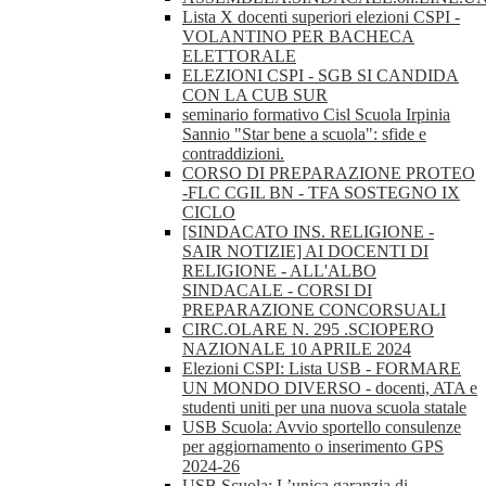
Lista X docenti superiori elezioni CSPI -
VOLANTINO PER BACHECA
ELETTORALE
ELEZIONI CSPI - SGB SI CANDIDA
CON LA CUB SUR
seminario formativo Cisl Scuola Irpinia
Sannio "Star bene a scuola": sfide e
contraddizioni.
CORSO DI PREPARAZIONE PROTEO
-FLC CGIL BN - TFA SOSTEGNO IX
CICLO
[SINDACATO INS. RELIGIONE -
SAIR NOTIZIE] AI DOCENTI DI
RELIGIONE - ALL'ALBO
SINDACALE - CORSI DI
PREPARAZIONE CONCORSUALI
CIRC.OLARE N. 295 .SCIOPERO
NAZIONALE 10 APRILE 2024
Elezioni CSPI: Lista USB - FORMARE
UN MONDO DIVERSO - docenti, ATA e
studenti uniti per una nuova scuola statale
USB Scuola: Avvio sportello consulenze
per aggiornamento o inserimento GPS
2024-26
USB Scuola: L’unica garanzia di