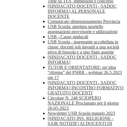
Time su TFA, immissioni e concorso
[SINDACATO DOCENTI - SADOC
INFORMA] AL PERSONALE
DOCENTE
Comunicato dimensionamento Provincia
USB Scuola: apertura sportello
assegnazioni provvisorie e utilizzazioni
USB - Cause sindacali
USB Scuola - insegnante accoltellata in
classe: docenti soli davanti a una società
priva di bussola e a uno Stato assente
[SINDACATO DOCENTI - SADOC
INFORMA]
TUTOR E ORIENTATORE: un’altra
“riforma” del PNRR - webinar 26.5.2023
ore 17
[SINDACATO DOCENTI - SADOC
INFORMA] INCONTRO FORMATIVO
GRATUITO DOCENTI
Circolare N. 248 SCIOPERO
NAZIONALE Proclamato per il giorno
26-05-2023
Newsletter USB Scuola maggio 2023
[SINDACATO INS. RELIGIONE -
SAIR NOTIZIE] AI DOCENTI DI