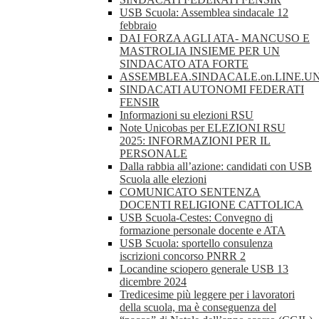
USB Scuola: Assemblea sindacale 12
febbraio
DAI FORZA AGLI ATA- MANCUSO E
MASTROLIA INSIEME PER UN
SINDACATO ATA FORTE
ASSEMBLEA.SINDACALE.on.LINE.UN
SINDACATI AUTONOMI FEDERATI
FENSIR
Informazioni su elezioni RSU
Note Unicobas per ELEZIONI RSU
2025: INFORMAZIONI PER IL
PERSONALE
Dalla rabbia all’azione: candidati con USB
Scuola alle elezioni
COMUNICATO SENTENZA
DOCENTI RELIGIONE CATTOLICA
USB Scuola-Cestes: Convegno di
formazione personale docente e ATA
USB Scuola: sportello consulenza
iscrizioni concorso PNRR 2
Locandine sciopero generale USB 13
dicembre 2024
Tredicesime più leggere per i lavoratori
della scuola, ma è conseguenza del