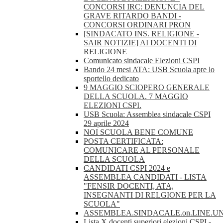
CONCORSI IRC: DENUNCIA DEL
GRAVE RITARDO BANDI -
CONCORSI ORDINARI PRON
[SINDACATO INS. RELIGIONE -
SAIR NOTIZIE] AI DOCENTI DI
RELIGIONE
Comunicato sindacale Elezioni CSPI
Bando 24 mesi ATA: USB Scuola apre lo
sportello dedicato
9 MAGGIO SCIOPERO GENERALE
DELLA SCUOLA. 7 MAGGIO
ELEZIONI CSPI.
USB Scuola: Assemblea sindacale CSPI
29 aprile 2024
NOI SCUOLA BENE COMUNE
POSTA CERTIFICATA:
COMUNICARE AL PERSONALE
DELLA SCUOLA
CANDIDATI CSPI 2024 e
ASSEMBLEA CANDIDATI - LISTA
"FENSIR DOCENTI, ATA,
INSEGNANTI DI RELGIONE PER LA
SCUOLA"
ASSEMBLEA.SINDACALE.on.LINE.U
Lista X docenti superiori elezioni CSPI -