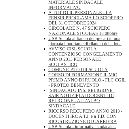
MATERIALE SINDACALE
INFORMATIVO
A TUTTO IL PERSONALE - LA
FENSIR PROCLAMA LO SCIOPERO
DEL 31 OTTOBRE 2024
CIRCOLARE N. 47 SCIOPERO
NAZIONALE SI COBAS 18 0ttobre
USB Scuola al fianco dei precari in una
giornata importante di rilancio della lotta
AVVISO CISL SCUOLA
CONTENZIOSO CONGELAMENTO
ANNO 2013 PERSONALE
SCOLASTICO
COMUNICATO UILSCUOLA
CORSO DI FORMAZIONE IL MIO
PRIMO ANNO DI RUOLO - FLC CGIL
- PROTEO BENEVENTO
[SINDACATO INS. RELIGIONE -
SAIR NOTIZIE] AI DOCENTI DI
RELIGIONE - ALL'ALBO
SINDACALE
RICORSO RECUPERO ANNO 2013 -
DOCENTI IRC A T.I. e a T.D. CON
RICOSTRUZIONE DI CARRIERA
USB Scuola - informativa sindacale -