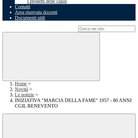
I progetti delle classi
Contatti
Area riservata docenti
Documenti utili
Campo di ricerca per le pagine del sito
Home
>
Novità
>
Le notizie
>
INIZIATIVA "MARCIA DELLA FAME" 1957 - 80 ANNI
CGIL BENEVENTO