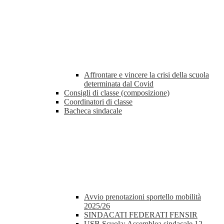
Affrontare e vincere la crisi della scuola
determinata dal Covid
Consigli di classe (composizione)
Coordinatori di classe
Bacheca sindacale
Avvio prenotazioni sportello mobilità
2025/26
SINDACATI FEDERATI FENSIR
USB Scuola: Assemblea sindacale 12