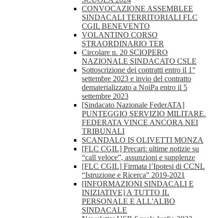
CONVOCAZIONE ASSEMBLEE
SINDACALI TERRITORIALI FLC
CGIL BENEVENTO
VOLANTINO CORSO
STRAORDINARIO TER
Circolare n. 20 SCIOPERO
NAZIONALE SINDACATO CSLE
Sottoscrizione dei contratti entro il 1°
settembre 2023 e invio del contratto
dematerializzato a NoiPa entro il 5
settembre 2023
[Sindacato Nazionale FederATA]
PUNTEGGIO SERVIZIO MILITARE.
FEDERATA VINCE ANCORA NEI
TRIBUNALI
SCANDALO IS OLIVETTI MONZA
[FLC CGIL] Precari: ultime notizie su
“call veloce”, assunzioni e supplenze
[FLC CGIL] Firmata l’Ipotesi di CCNL
“Istruzione e Ricerca” 2019-2021
[INFORMAZIONI SINDACALI E
INIZIATIVE] A TUTTO IL
PERSONALE E ALL'ALBO
SINDACALE