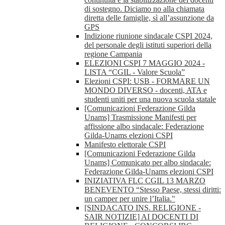
di sostegno. Diciamo no alla chiamata
diretta delle famiglie, sì all’assunzione da
GPS
Indizione riunione sindacale CSPI 2024,
del personale degli istituti superiori della
regione Campania
ELEZIONI CSPI 7 MAGGIO 2024 -
LISTA “CGIL - Valore Scuola”
Elezioni CSPI: USB - FORMARE UN
MONDO DIVERSO - docenti, ATA e
studenti uniti per una nuova scuola statale
[Comunicazioni Federazione Gilda
Unams] Trasmissione Manifesti per
affissione albo sindacale: Federazione
Gilda-Unams elezioni CSPI
Manifesto elettorale CSPI
[Comunicazioni Federazione Gilda
Unams] Comunicato per albo sindacale:
Federazione Gilda-Unams elezioni CSPI
INIZIATIVA FLC CGIL 13 MARZO
BENEVENTO “Stesso Paese, stessi diritti:
un camper per unire l’Italia."
[SINDACATO INS. RELIGIONE -
SAIR NOTIZIE] AI DOCENTI DI