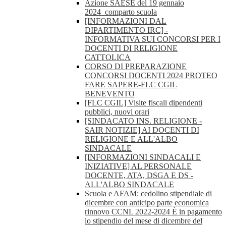
Azione SAESE del 19 gennaio
2024_comparto scuola
[INFORMAZIONI DAL
DIPARTIMENTO IRC] -
INFORMATIVA SUI CONCORSI PER I
DOCENTI DI RELIGIONE
CATTOLICA
CORSO DI PREPARAZIONE
CONCORSI DOCENTI 2024 PROTEO
FARE SAPERE-FLC CGIL
BENEVENTO
[FLC CGIL] Visite fiscali dipendenti
pubblici, nuovi orari
[SINDACATO INS. RELIGIONE -
SAIR NOTIZIE] AI DOCENTI DI
RELIGIONE E ALL'ALBO
SINDACALE
[INFORMAZIONI SINDACALI E
INIZIATIVE] AL PERSONALE
DOCENTE, ATA, DSGA E DS -
ALL'ALBO SINDACALE
Scuola e AFAM: cedolino stipendiale di
dicembre con anticipo parte economica
rinnovo CCNL 2022-2024 È in pagamento
lo stipendio del mese di dicembre del