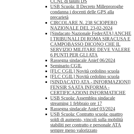
CCNL di taluni DS
USB Scuola: Il Decreto Milleproroghe
condanna i docenti delle GPS alla
precarietà
CIRCOLARE N. 238 SCIOPERO
NAZIONALE DEL 23-02-2024
[Sindacato Nazionale FederATA] ANCHE
I TRIBUNALI DI ROMA SIRACUSA E
CAMPOBASSO DICONO CHE IL
SERVIZIO MILITARE DEVE VALERE
6 PUNTI PER GLI ATA
Rassegna sindacale Anief 06/2024
Seminario CGIL
[FLC CGIL] Novità cedolino scuola
[FLC CGIL] Novità cedolino scuola
[SINDACATO ATA - INFORMAZIONI]
FENSIR SAATA INFORMA -
CERTIFICAZIONI INFORMATICHE
USB Scuola: Assemblea sindacale
streaming 1 febbraio ore 17
Rassegna sindacale Anief 03/2024
USB Scuola: Contratto scuola: quattro
soldi di aumento, vincoli sulla mobilità
stabiliti per contratto e personale ATA
sempre meno valorizzato