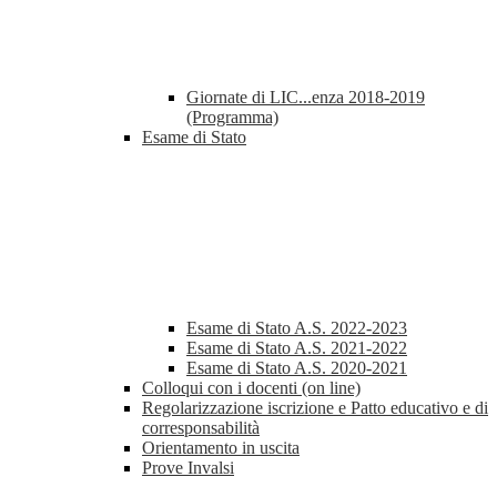
Giornate di LIC...enza 2018-2019
(Programma)
Esame di Stato
Esame di Stato A.S. 2022-2023
Esame di Stato A.S. 2021-2022
Esame di Stato A.S. 2020-2021
Colloqui con i docenti (on line)
Regolarizzazione iscrizione e Patto educativo e di
corresponsabilità
Orientamento in uscita
Prove Invalsi