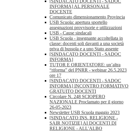
[SINDACATO DOCENTI - SADOC
INFORMA] AL PERSONALE
DOCENTE
Comunicato dimensionamento Provincia
USB Scuola: apertura sportello
assegnazioni provvisorie e utilizzazioni
USB - Cause sindacali
USB Scuola - insegnante accoltellata in
classe: docenti soli davanti a una società
priva di bussola e a uno Stato assente
[SINDACATO DOCENTI - SADOC
INFORMA]
TUTOR E ORIENTATORE: un’altra
“riforma” del PNRR - webinar 26.5.2023
ore 17
[SINDACATO DOCENTI - SADOC
INFORMA] INCONTRO FORMATIVO
GRATUITO DOCENTI
Circolare N. 248 SCIOPERO
NAZIONALE Proclamato per il giorno
26-05-2023
Newsletter USB Scuola maggio 2023
[SINDACATO INS. RELIGIONE -
SAIR NOTIZIE] AI DOCENTI DI
RELIGIONE - ALL'ALBO