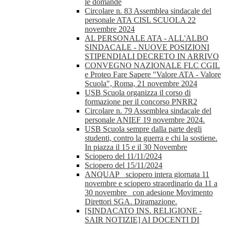
le domande
Circolare n. 83 Assemblea sindacale del
personale ATA CISL SCUOLA 22
novembre 2024
AL PERSONALE ATA - ALL'ALBO
SINDACALE - NUOVE POSIZIONI
STIPENDIALI DECRETO IN ARRIVO
CONVEGNO NAZIONALE FLC CGIL
e Proteo Fare Sapere "Valore ATA - Valore
Scuola", Roma, 21 novembre 2024
USB Scuola organizza il corso di
formazione per il concorso PNRR2
Circolare n. 79 Assemblea sindacale del
personale ANIEF 19 novembre 2024.
USB Scuola sempre dalla parte degli
studenti, contro la guerra e chi la sostiene.
In piazza il 15 e il 30 Novembre
Sciopero del 11/11/2024
Sciopero del 15/11/2024
ANQUAP_ sciopero intera giornata 11
novembre e sciopero straordinario da 11 a
30 novembre_ con adesione Movimento
Direttori SGA. Diramazione.
[SINDACATO INS. RELIGIONE -
SAIR NOTIZIE] AI DOCENTI DI