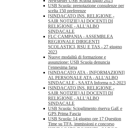
Newsletter USB Scuola luglio 2023
USB Scuola: prenotazione consulenze per
scelta 150 preferenze
[SINDACATO INS. RELIGIONE -
SAIR NOTIZIE] AI DOCENTI DI
RELIGIONE - ALL'ALBO
SINDACALE
FLC CAMPANIA - ASSEMBLEA
REGIONALE DIRIGENTI
SCOLASTICI, RSU E TAS - 27 giugno
2023
Nuove modalità di formazione e
assunzione: USB Scuola denuncia
l’ennesima farsa
[SINDACATO ATA - INFORMAZIONI]
AL PERSONALE ATA - ALL'ALBO
SINDACALE - SAATA Informa n.2-2023
[SINDACATO INS. RELIGIONE -
SAIR NOTIZIE] AI DOCENTI DI
RELIGIONE - ALL'ALBO
SINDACALE
USB Scuola: Scioglimento riserva GaE e
GPS Prima Fascia
USB Scuola: 14 giugno ore 17 Question
Time su TFA, immissioni e concorso