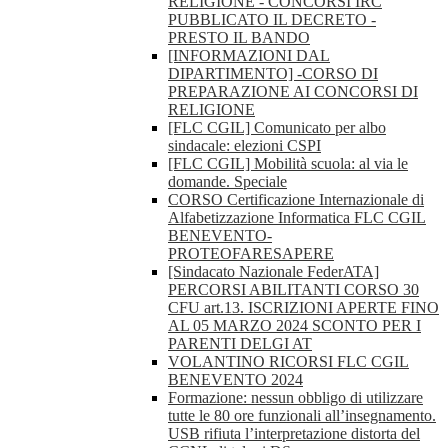
RELIGIONE - CONCORSI IRC
PUBBLICATO IL DECRETO -
PRESTO IL BANDO
[INFORMAZIONI DAL
DIPARTIMENTO] -CORSO DI
PREPARAZIONE AI CONCORSI DI
RELIGIONE
[FLC CGIL] Comunicato per albo
sindacale: elezioni CSPI
[FLC CGIL] Mobilità scuola: al via le
domande. Speciale
CORSO Certificazione Internazionale di
Alfabetizzazione Informatica FLC CGIL
BENEVENTO-
PROTEOFARESAPERE
[Sindacato Nazionale FederATA]
PERCORSI ABILITANTI CORSO 30
CFU art.13. ISCRIZIONI APERTE FINO
AL 05 MARZO 2024 SCONTO PER I
PARENTI DELGI AT
VOLANTINO RICORSI FLC CGIL
BENEVENTO 2024
Formazione: nessun obbligo di utilizzare
tutte le 80 ore funzionali all’insegnamento.
USB rifiuta l’interpretazione distorta del