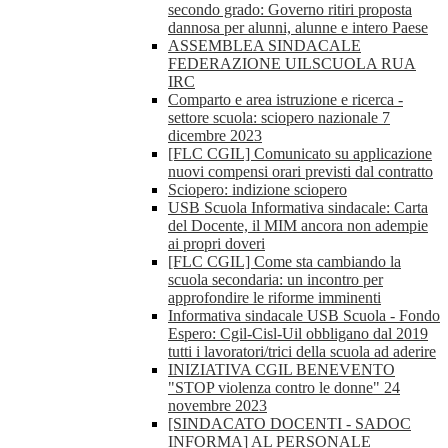
secondo grado: Governo ritiri proposta
dannosa per alunni, alunne e intero Paese
ASSEMBLEA SINDACALE
FEDERAZIONE UILSCUOLA RUA
IRC
Comparto e area istruzione e ricerca -
settore scuola: sciopero nazionale 7
dicembre 2023
[FLC CGIL] Comunicato su applicazione
nuovi compensi orari previsti dal contratto
Sciopero: indizione sciopero
USB Scuola Informativa sindacale: Carta
del Docente, il MIM ancora non adempie
ai propri doveri
[FLC CGIL] Come sta cambiando la
scuola secondaria: un incontro per
approfondire le riforme imminenti
Informativa sindacale USB Scuola - Fondo
Espero: Cgil-Cisl-Uil obbligano dal 2019
tutti i lavoratori/trici della scuola ad aderire
INIZIATIVA CGIL BENEVENTO
"STOP violenza contro le donne" 24
novembre 2023
[SINDACATO DOCENTI - SADOC
INFORMA] AL PERSONALE