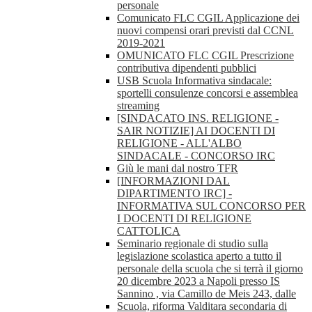
personale
Comunicato FLC CGIL Applicazione dei
nuovi compensi orari previsti dal CCNL
2019-2021
OMUNICATO FLC CGIL Prescrizione
contributiva dipendenti pubblici
USB Scuola Informativa sindacale:
sportelli consulenze concorsi e assemblea
streaming
[SINDACATO INS. RELIGIONE -
SAIR NOTIZIE] AI DOCENTI DI
RELIGIONE - ALL'ALBO
SINDACALE - CONCORSO IRC
Giù le mani dal nostro TFR
[INFORMAZIONI DAL
DIPARTIMENTO IRC] -
INFORMATIVA SUL CONCORSO PER
I DOCENTI DI RELIGIONE
CATTOLICA
Seminario regionale di studio sulla
legislazione scolastica aperto a tutto il
personale della scuola che si terrà il giorno
20 dicembre 2023 a Napoli presso IS
Sannino , via Camillo de Meis 243, dalle
Scuola, riforma Valditara secondaria di