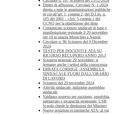
Circolare n. 107 Sciopero del 13/12/2024
Diritto di affissione. Circolare N. 1-2024
diretta a tutte le amministrazioni pubbliche
di cui all’art. 1, comma 2, del D.Lgs. n.
165 del 2001 - «Art. 5 comma 1 del
CCNQ per la ripartizione dei dista
Comunicato sciopero sindacati di base e
manifestazione regionale il 29 novembre
ore 10 in piazza Municipio a Napoli
Circolare n. 96 Sciopero del 9 Dicembre
2024
TESTO PER DOCENTI E ATA SU
RICORSO RECUPERO ANNO 2013
Sciopero generale 29 novembre: si
fermano anche i settori della conoscenza
ERRATA CORRIGE :ASSEMBLEA
SINDACALE FUORI DALL'ORARIO
DI LAVORO
Sciopero del 29 novembre 2024
Attività sindacale: indizione assemblea
sindacale
Valditara sospeso per razzismo, omofobia,
patriarcato e incapacità gestionale. USB
Scuola chiede le dimissioni del Ministro
Nuove posizioni economiche ATA: al via