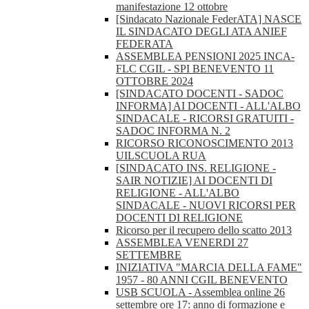
manifestazione 12 ottobre
[Sindacato Nazionale FederATA] NASCE
IL SINDACATO DEGLI ATA ANIEF
FEDERATA
ASSEMBLEA PENSIONI 2025 INCA-
FLC CGIL - SPI BENEVENTO 11
OTTOBRE 2024
[SINDACATO DOCENTI - SADOC
INFORMA] AI DOCENTI - ALL'ALBO
SINDACALE - RICORSI GRATUITI -
SADOC INFORMA N. 2
RICORSO RICONOSCIMENTO 2013
UILSCUOLA RUA
[SINDACATO INS. RELIGIONE -
SAIR NOTIZIE] AI DOCENTI DI
RELIGIONE - ALL'ALBO
SINDACALE - NUOVI RICORSI PER
DOCENTI DI RELIGIONE
Ricorso per il recupero dello scatto 2013
ASSEMBLEA VENERDI 27
SETTEMBRE
INIZIATIVA "MARCIA DELLA FAME"
1957 - 80 ANNI CGIL BENEVENTO
USB SCUOLA - Assemblea online 26
settembre ore 17: anno di formazione e