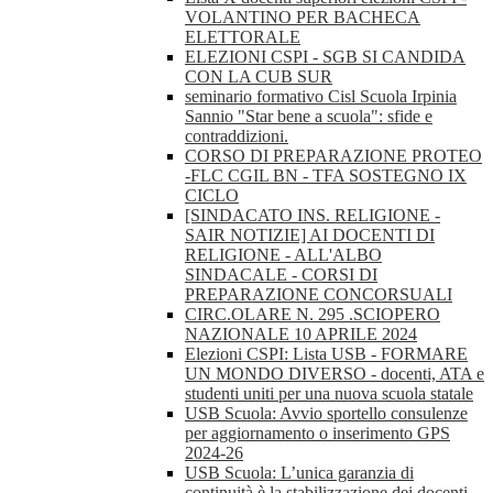
VOLANTINO PER BACHECA
ELETTORALE
ELEZIONI CSPI - SGB SI CANDIDA
CON LA CUB SUR
seminario formativo Cisl Scuola Irpinia
Sannio "Star bene a scuola": sfide e
contraddizioni.
CORSO DI PREPARAZIONE PROTEO
-FLC CGIL BN - TFA SOSTEGNO IX
CICLO
[SINDACATO INS. RELIGIONE -
SAIR NOTIZIE] AI DOCENTI DI
RELIGIONE - ALL'ALBO
SINDACALE - CORSI DI
PREPARAZIONE CONCORSUALI
CIRC.OLARE N. 295 .SCIOPERO
NAZIONALE 10 APRILE 2024
Elezioni CSPI: Lista USB - FORMARE
UN MONDO DIVERSO - docenti, ATA e
studenti uniti per una nuova scuola statale
USB Scuola: Avvio sportello consulenze
per aggiornamento o inserimento GPS
2024-26
USB Scuola: L’unica garanzia di
continuità è la stabilizzazione dei docenti