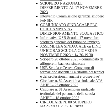
SCIOPERO NAZIONALE
DIFFERIMENTO AL 17 NOVEMBRE
2023
Intervento Commissione garanzia sciopero
FeNSIR
COMUNICATO SINDACALE FLC
CGIL CAMPANIA -
DIMENSIONAMENTO SCOLASTICO
Informativa USB Scuola: 17 novembre
sciopero generale del Pubblico Impiego
ASSEMBLEA SINDACALE on LINE
UNICOBAS SCUOLA GIOVEDÌ 9
NOVEMBRE 2023 h.14.30-19.30
Sciopero 20 ottobre 2023 - comunicato da
affiggere in bacheca sindacale
USB Scuola e Cestes: Convegno di
formazione docenti "La riforma dei tecnici
e dei professionali: analisi e prospettive"
Circolare n. 82 Assemblea sindacale ATA
ANIEF– 25 ottobre 2023
Circolare n. 81 Assemblea sindacale
territoriale del personale della scuola
ANIEF – 18 ottobre 2023
CIRCOLARE N. 80 SCIOPERO
NAZIONALE 20_10_2023