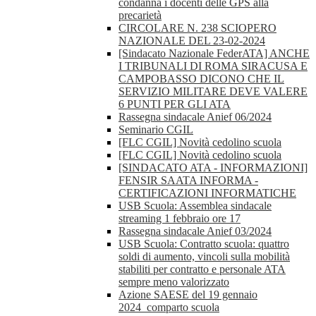
condanna i docenti delle GPS alla
precarietà
CIRCOLARE N. 238 SCIOPERO
NAZIONALE DEL 23-02-2024
[Sindacato Nazionale FederATA] ANCHE
I TRIBUNALI DI ROMA SIRACUSA E
CAMPOBASSO DICONO CHE IL
SERVIZIO MILITARE DEVE VALERE
6 PUNTI PER GLI ATA
Rassegna sindacale Anief 06/2024
Seminario CGIL
[FLC CGIL] Novità cedolino scuola
[FLC CGIL] Novità cedolino scuola
[SINDACATO ATA - INFORMAZIONI]
FENSIR SAATA INFORMA -
CERTIFICAZIONI INFORMATICHE
USB Scuola: Assemblea sindacale
streaming 1 febbraio ore 17
Rassegna sindacale Anief 03/2024
USB Scuola: Contratto scuola: quattro
soldi di aumento, vincoli sulla mobilità
stabiliti per contratto e personale ATA
sempre meno valorizzato
Azione SAESE del 19 gennaio
2024_comparto scuola