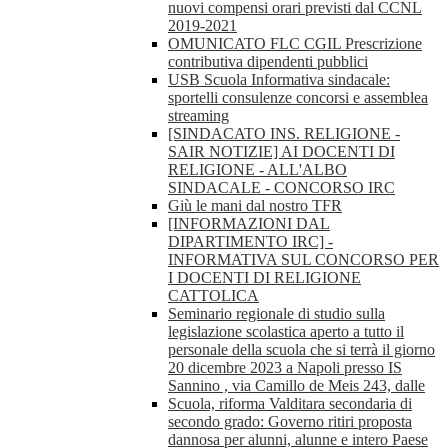
nuovi compensi orari previsti dal CCNL
2019-2021
OMUNICATO FLC CGIL Prescrizione
contributiva dipendenti pubblici
USB Scuola Informativa sindacale:
sportelli consulenze concorsi e assemblea
streaming
[SINDACATO INS. RELIGIONE -
SAIR NOTIZIE] AI DOCENTI DI
RELIGIONE - ALL'ALBO
SINDACALE - CONCORSO IRC
Giù le mani dal nostro TFR
[INFORMAZIONI DAL
DIPARTIMENTO IRC] -
INFORMATIVA SUL CONCORSO PER
I DOCENTI DI RELIGIONE
CATTOLICA
Seminario regionale di studio sulla
legislazione scolastica aperto a tutto il
personale della scuola che si terrà il giorno
20 dicembre 2023 a Napoli presso IS
Sannino , via Camillo de Meis 243, dalle
Scuola, riforma Valditara secondaria di
secondo grado: Governo ritiri proposta
dannosa per alunni, alunne e intero Paese