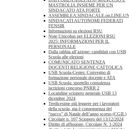
MASTROLIA INSIEME PER UN
SINDACATO ATA FORTE
ASSEMBLEA.SINDACALE.on.LINE.UN
SINDACATI AUTONOMI FEDERATI
FENSIR
Informazioni su elezioni RSU
Note Unicobas per ELEZIONI RSU
2025: INFORMAZIONI PER IL
PERSONALE
Dalla rabbia all’azione: candidati con USB
Scuola alle elezioni
COMUNICATO SENTENZA
DOCENTI RELIGIONE CATTOLICA
USB Scuola-Cestes: Convegno di
formazione personale docente e ATA
USB Scuola: sportello consulenza
iscrizioni concorso PNRR 2
Locandine sciopero generale USB 13
dicembre 2024
Tredicesime più leggere per i lavoratori
della scuola, ma è conseguenza del
“pacco” di Natale dell’anno scorso (CGIL)
Circolare n. 107 Sciopero del 13/12/2024
Diritto di affissione. Circolare N. 1-2024