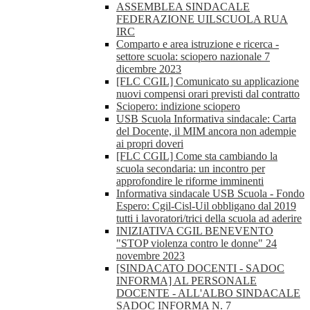
ASSEMBLEA SINDACALE
FEDERAZIONE UILSCUOLA RUA
IRC
Comparto e area istruzione e ricerca -
settore scuola: sciopero nazionale 7
dicembre 2023
[FLC CGIL] Comunicato su applicazione
nuovi compensi orari previsti dal contratto
Sciopero: indizione sciopero
USB Scuola Informativa sindacale: Carta
del Docente, il MIM ancora non adempie
ai propri doveri
[FLC CGIL] Come sta cambiando la
scuola secondaria: un incontro per
approfondire le riforme imminenti
Informativa sindacale USB Scuola - Fondo
Espero: Cgil-Cisl-Uil obbligano dal 2019
tutti i lavoratori/trici della scuola ad aderire
INIZIATIVA CGIL BENEVENTO
"STOP violenza contro le donne" 24
novembre 2023
[SINDACATO DOCENTI - SADOC
INFORMA] AL PERSONALE
DOCENTE - ALL'ALBO SINDACALE
SADOC INFORMA N. 7