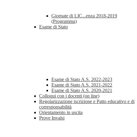
Giornate di LIC...enza 2018-2019
(Programma)
Esame di Stato
Esame di Stato A.S. 2022-2023
Esame di Stato A.S. 2021-2022
Esame di Stato A.S. 2020-2021
Colloqui con i docenti (on line)
Regolarizzazione iscrizione e Patto educativo e di
corresponsabilità
Orientamento in uscita
Prove Invalsi