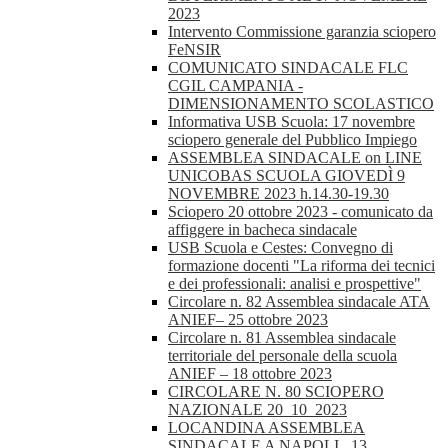
2023
Intervento Commissione garanzia sciopero
FeNSIR
COMUNICATO SINDACALE FLC
CGIL CAMPANIA -
DIMENSIONAMENTO SCOLASTICO
Informativa USB Scuola: 17 novembre
sciopero generale del Pubblico Impiego
ASSEMBLEA SINDACALE on LINE
UNICOBAS SCUOLA GIOVEDÌ 9
NOVEMBRE 2023 h.14.30-19.30
Sciopero 20 ottobre 2023 - comunicato da
affiggere in bacheca sindacale
USB Scuola e Cestes: Convegno di
formazione docenti "La riforma dei tecnici
e dei professionali: analisi e prospettive"
Circolare n. 82 Assemblea sindacale ATA
ANIEF– 25 ottobre 2023
Circolare n. 81 Assemblea sindacale
territoriale del personale della scuola
ANIEF – 18 ottobre 2023
CIRCOLARE N. 80 SCIOPERO
NAZIONALE 20_10_2023
LOCANDINA ASSEMBLEA
SINDACALE A NAPOLI , 13