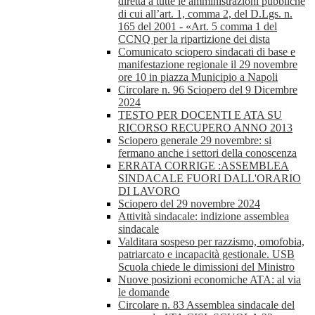
diretta a tutte le amministrazioni pubbliche
di cui all’art. 1, comma 2, del D.Lgs. n.
165 del 2001 - «Art. 5 comma 1 del
CCNQ per la ripartizione dei dista
Comunicato sciopero sindacati di base e
manifestazione regionale il 29 novembre
ore 10 in piazza Municipio a Napoli
Circolare n. 96 Sciopero del 9 Dicembre
2024
TESTO PER DOCENTI E ATA SU
RICORSO RECUPERO ANNO 2013
Sciopero generale 29 novembre: si
fermano anche i settori della conoscenza
ERRATA CORRIGE :ASSEMBLEA
SINDACALE FUORI DALL'ORARIO
DI LAVORO
Sciopero del 29 novembre 2024
Attività sindacale: indizione assemblea
sindacale
Valditara sospeso per razzismo, omofobia,
patriarcato e incapacità gestionale. USB
Scuola chiede le dimissioni del Ministro
Nuove posizioni economiche ATA: al via
le domande
Circolare n. 83 Assemblea sindacale del