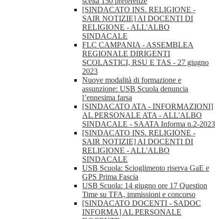
scelta 150 preferenze
[SINDACATO INS. RELIGIONE -
SAIR NOTIZIE] AI DOCENTI DI
RELIGIONE - ALL'ALBO
SINDACALE
FLC CAMPANIA - ASSEMBLEA
REGIONALE DIRIGENTI
SCOLASTICI, RSU E TAS - 27 giugno
2023
Nuove modalità di formazione e
assunzione: USB Scuola denuncia
l’ennesima farsa
[SINDACATO ATA - INFORMAZIONI]
AL PERSONALE ATA - ALL'ALBO
SINDACALE - SAATA Informa n.2-2023
[SINDACATO INS. RELIGIONE -
SAIR NOTIZIE] AI DOCENTI DI
RELIGIONE - ALL'ALBO
SINDACALE
USB Scuola: Scioglimento riserva GaE e
GPS Prima Fascia
USB Scuola: 14 giugno ore 17 Question
Time su TFA, immissioni e concorso
[SINDACATO DOCENTI - SADOC
INFORMA] AL PERSONALE