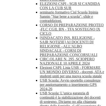
ELEZIONI CSPI - SGB SI CANDIDA
CON LA CUB SUR
seminario formativo Cisl Scuola Irpinia
Sannio "Star bene a scuola": sfide e
contraddizioni.
CORSO DI PREPARAZIONE PROTEO
-FLC CGIL BN - TFA SOSTEGNO IX
CICLO
[SINDACATO INS. RELIGIONE -
SAIR NOTIZIE] AI DOCENTI DI
RELIGIONE - ALL'ALBO
SINDACALE - CORSI DI
PREPARAZIONE CONCORSUALI
CIRC.OLARE N. 295 .SCIOPERO
NAZIONALE 10 APRILE 2024
Elezioni CSPI: Lista USB - FORMARE
UN MONDO DIVERSO - docenti, ATA e
studenti uniti per una nuova scuola statale
USB Scuola: Avvio sportello consulenze
per aggiornamento o inserimento GPS
2024-26
USB Scuola: L’unica garanzia di
continuità è la stabilizzazione dei docenti
di sostegno. Diciamo no alla chiamata
diretta delle famiglie, sì all’assunzione da