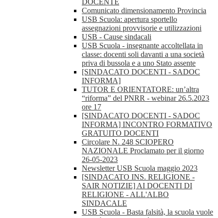
DOCENTE
Comunicato dimensionamento Provincia
USB Scuola: apertura sportello
assegnazioni provvisorie e utilizzazioni
USB - Cause sindacali
USB Scuola - insegnante accoltellata in
classe: docenti soli davanti a una società
priva di bussola e a uno Stato assente
[SINDACATO DOCENTI - SADOC
INFORMA]
TUTOR E ORIENTATORE: un’altra
“riforma” del PNRR - webinar 26.5.2023
ore 17
[SINDACATO DOCENTI - SADOC
INFORMA] INCONTRO FORMATIVO
GRATUITO DOCENTI
Circolare N. 248 SCIOPERO
NAZIONALE Proclamato per il giorno
26-05-2023
Newsletter USB Scuola maggio 2023
[SINDACATO INS. RELIGIONE -
SAIR NOTIZIE] AI DOCENTI DI
RELIGIONE - ALL'ALBO
SINDACALE
USB Scuola - Basta falsità, la scuola vuole