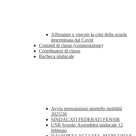
Affrontare e vincere la crisi della scuola
determinata dal Covid
Consigli di classe (composizione)
Coordinatori di classe
Bacheca sindacale
Avvio prenotazioni sportello mobilità
2025/26
SINDACATI FEDERATI FENSIR
USB Scuola: Assemblea sindacale 12
febbraio
DAI FORZA AGLI ATA- MANCUSO E