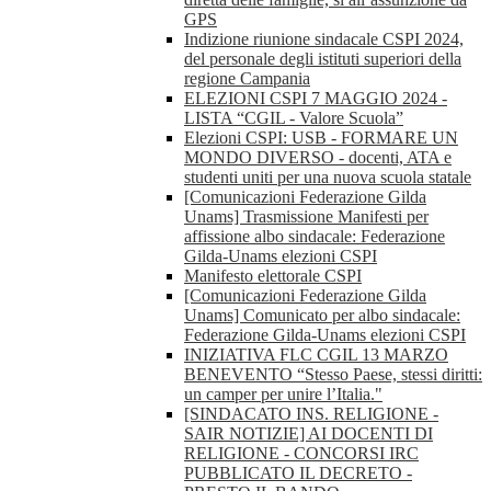
GPS
Indizione riunione sindacale CSPI 2024,
del personale degli istituti superiori della
regione Campania
ELEZIONI CSPI 7 MAGGIO 2024 -
LISTA “CGIL - Valore Scuola”
Elezioni CSPI: USB - FORMARE UN
MONDO DIVERSO - docenti, ATA e
studenti uniti per una nuova scuola statale
[Comunicazioni Federazione Gilda
Unams] Trasmissione Manifesti per
affissione albo sindacale: Federazione
Gilda-Unams elezioni CSPI
Manifesto elettorale CSPI
[Comunicazioni Federazione Gilda
Unams] Comunicato per albo sindacale:
Federazione Gilda-Unams elezioni CSPI
INIZIATIVA FLC CGIL 13 MARZO
BENEVENTO “Stesso Paese, stessi diritti:
un camper per unire l’Italia."
[SINDACATO INS. RELIGIONE -
SAIR NOTIZIE] AI DOCENTI DI
RELIGIONE - CONCORSI IRC
PUBBLICATO IL DECRETO -