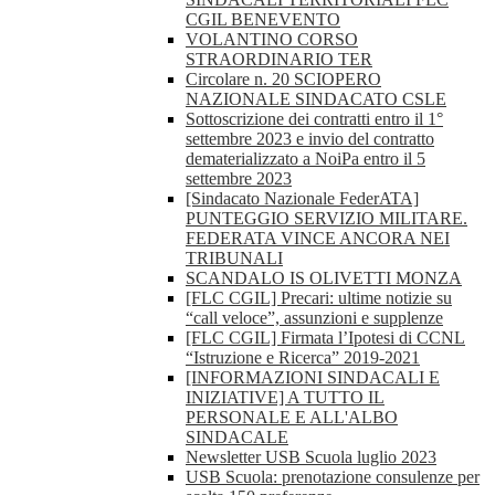
CGIL BENEVENTO
VOLANTINO CORSO
STRAORDINARIO TER
Circolare n. 20 SCIOPERO
NAZIONALE SINDACATO CSLE
Sottoscrizione dei contratti entro il 1°
settembre 2023 e invio del contratto
dematerializzato a NoiPa entro il 5
settembre 2023
[Sindacato Nazionale FederATA]
PUNTEGGIO SERVIZIO MILITARE.
FEDERATA VINCE ANCORA NEI
TRIBUNALI
SCANDALO IS OLIVETTI MONZA
[FLC CGIL] Precari: ultime notizie su
“call veloce”, assunzioni e supplenze
[FLC CGIL] Firmata l’Ipotesi di CCNL
“Istruzione e Ricerca” 2019-2021
[INFORMAZIONI SINDACALI E
INIZIATIVE] A TUTTO IL
PERSONALE E ALL'ALBO
SINDACALE
Newsletter USB Scuola luglio 2023
USB Scuola: prenotazione consulenze per