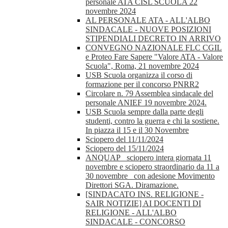
personale ATA CISL SCUOLA 22
novembre 2024
AL PERSONALE ATA - ALL'ALBO
SINDACALE - NUOVE POSIZIONI
STIPENDIALI DECRETO IN ARRIVO
CONVEGNO NAZIONALE FLC CGIL
e Proteo Fare Sapere "Valore ATA - Valore
Scuola", Roma, 21 novembre 2024
USB Scuola organizza il corso di
formazione per il concorso PNRR2
Circolare n. 79 Assemblea sindacale del
personale ANIEF 19 novembre 2024.
USB Scuola sempre dalla parte degli
studenti, contro la guerra e chi la sostiene.
In piazza il 15 e il 30 Novembre
Sciopero del 11/11/2024
Sciopero del 15/11/2024
ANQUAP_ sciopero intera giornata 11
novembre e sciopero straordinario da 11 a
30 novembre_ con adesione Movimento
Direttori SGA. Diramazione.
[SINDACATO INS. RELIGIONE -
SAIR NOTIZIE] AI DOCENTI DI
RELIGIONE - ALL'ALBO
SINDACALE - CONCORSO