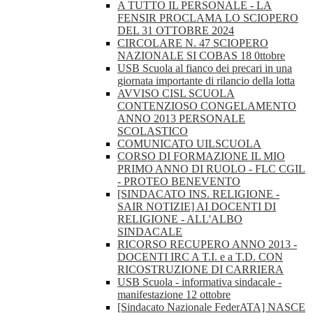
A TUTTO IL PERSONALE - LA
FENSIR PROCLAMA LO SCIOPERO
DEL 31 OTTOBRE 2024
CIRCOLARE N. 47 SCIOPERO
NAZIONALE SI COBAS 18 0ttobre
USB Scuola al fianco dei precari in una
giornata importante di rilancio della lotta
AVVISO CISL SCUOLA
CONTENZIOSO CONGELAMENTO
ANNO 2013 PERSONALE
SCOLASTICO
COMUNICATO UILSCUOLA
CORSO DI FORMAZIONE IL MIO
PRIMO ANNO DI RUOLO - FLC CGIL
- PROTEO BENEVENTO
[SINDACATO INS. RELIGIONE -
SAIR NOTIZIE] AI DOCENTI DI
RELIGIONE - ALL'ALBO
SINDACALE
RICORSO RECUPERO ANNO 2013 -
DOCENTI IRC A T.I. e a T.D. CON
RICOSTRUZIONE DI CARRIERA
USB Scuola - informativa sindacale -
manifestazione 12 ottobre
[Sindacato Nazionale FederATA] NASCE