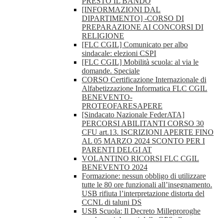
PRESTO IL BANDO
[INFORMAZIONI DAL
DIPARTIMENTO] -CORSO DI
PREPARAZIONE AI CONCORSI DI
RELIGIONE
[FLC CGIL] Comunicato per albo
sindacale: elezioni CSPI
[FLC CGIL] Mobilità scuola: al via le
domande. Speciale
CORSO Certificazione Internazionale di
Alfabetizzazione Informatica FLC CGIL
BENEVENTO-
PROTEOFARESAPERE
[Sindacato Nazionale FederATA]
PERCORSI ABILITANTI CORSO 30
CFU art.13. ISCRIZIONI APERTE FINO
AL 05 MARZO 2024 SCONTO PER I
PARENTI DELGI AT
VOLANTINO RICORSI FLC CGIL
BENEVENTO 2024
Formazione: nessun obbligo di utilizzare
tutte le 80 ore funzionali all’insegnamento.
USB rifiuta l’interpretazione distorta del
CCNL di taluni DS
USB Scuola: Il Decreto Milleproroghe