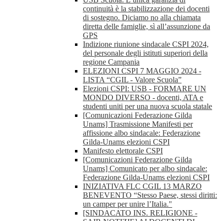
continuità è la stabilizzazione dei docenti
di sostegno. Diciamo no alla chiamata
diretta delle famiglie, sì all’assunzione da
GPS
Indizione riunione sindacale CSPI 2024,
del personale degli istituti superiori della
regione Campania
ELEZIONI CSPI 7 MAGGIO 2024 -
LISTA “CGIL - Valore Scuola”
Elezioni CSPI: USB - FORMARE UN
MONDO DIVERSO - docenti, ATA e
studenti uniti per una nuova scuola statale
[Comunicazioni Federazione Gilda
Unams] Trasmissione Manifesti per
affissione albo sindacale: Federazione
Gilda-Unams elezioni CSPI
Manifesto elettorale CSPI
[Comunicazioni Federazione Gilda
Unams] Comunicato per albo sindacale:
Federazione Gilda-Unams elezioni CSPI
INIZIATIVA FLC CGIL 13 MARZO
BENEVENTO “Stesso Paese, stessi diritti:
un camper per unire l’Italia."
[SINDACATO INS. RELIGIONE -