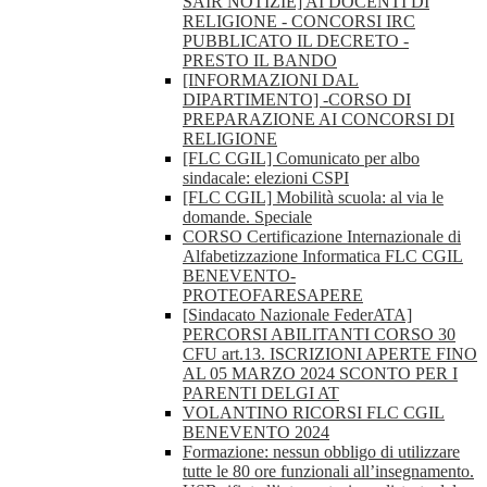
SAIR NOTIZIE] AI DOCENTI DI
RELIGIONE - CONCORSI IRC
PUBBLICATO IL DECRETO -
PRESTO IL BANDO
[INFORMAZIONI DAL
DIPARTIMENTO] -CORSO DI
PREPARAZIONE AI CONCORSI DI
RELIGIONE
[FLC CGIL] Comunicato per albo
sindacale: elezioni CSPI
[FLC CGIL] Mobilità scuola: al via le
domande. Speciale
CORSO Certificazione Internazionale di
Alfabetizzazione Informatica FLC CGIL
BENEVENTO-
PROTEOFARESAPERE
[Sindacato Nazionale FederATA]
PERCORSI ABILITANTI CORSO 30
CFU art.13. ISCRIZIONI APERTE FINO
AL 05 MARZO 2024 SCONTO PER I
PARENTI DELGI AT
VOLANTINO RICORSI FLC CGIL
BENEVENTO 2024
Formazione: nessun obbligo di utilizzare
tutte le 80 ore funzionali all’insegnamento.