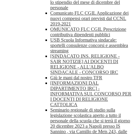
lo stipendio del mese di dicembre del
personale
Comunicato FLC CGIL Applicazione dei
nuovi compensi orari previsti dal CCNL
2019-2021
OMUNICATO FLC CGIL Prescrizione
contributiva dipendenti pubblici
USB Scuola Informativa sindacale:
sportelli consulenze concorsi e assemblea
streaming
[SINDACATO INS. RELIGIONE -
SAIR NOTIZIE] AI DOCENTI DI
RELIGIONE - ALL'ALBO
SINDACALE - CONCORSO IRC
Giù le mani dal nostro TFR
[INFORMAZIONI DAL
DIPARTIMENTO IRC] -
INFORMATIVA SUL CONCORSO PER
I DOCENTI DI RELIGIONE
CATTOLICA
Seminario regionale di studio sulla
legislazione scolastica aperto a tutto il
personale della scuola che si terrà il giorno
20 dicembre 2023 a Napoli presso IS
Sannino , via Camillo de Meis 243, dalle