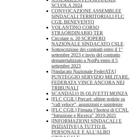
SCUOLA 2024
CONVOCAZIONE ASSEMBLEE
SINDACALI TERRITORIALI FLC
CGIL BENEVENTO
VOLANTINO CORSO
STRAORDINARIO TER
Circolare n. 20 SCIOPERO
NAZIONALE SINDACATO CSLE
Sottoscrizione dei contratti entro il 1°
settembre 2023 e invio del contratto
dematerializzato a NoiPa entro il 5
settembre 2023
[Sindacato Nazionale FederATA]
PUNTEGGIO SERVIZIO MILITARE.
FEDERATA VINCE ANCORA NEI
TRIBUNALI
SCANDALO IS OLIVETTI MONZA
[FLC CGIL] Precari: ultime notizie su
“call veloce”, assunzioni e supplenze
[FLC CGIL] Firmata l’Ipotesi di CCNL
“Istruzione e Ricerca” 2019-2021
[INFORMAZIONI SINDACALI E
INIZIATIVE] A TUTTO IL
PERSONALE E ALL'ALBO