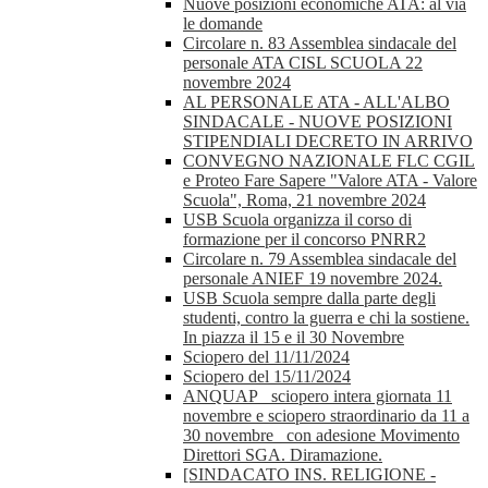
Nuove posizioni economiche ATA: al via
le domande
Circolare n. 83 Assemblea sindacale del
personale ATA CISL SCUOLA 22
novembre 2024
AL PERSONALE ATA - ALL'ALBO
SINDACALE - NUOVE POSIZIONI
STIPENDIALI DECRETO IN ARRIVO
CONVEGNO NAZIONALE FLC CGIL
e Proteo Fare Sapere "Valore ATA - Valore
Scuola", Roma, 21 novembre 2024
USB Scuola organizza il corso di
formazione per il concorso PNRR2
Circolare n. 79 Assemblea sindacale del
personale ANIEF 19 novembre 2024.
USB Scuola sempre dalla parte degli
studenti, contro la guerra e chi la sostiene.
In piazza il 15 e il 30 Novembre
Sciopero del 11/11/2024
Sciopero del 15/11/2024
ANQUAP_ sciopero intera giornata 11
novembre e sciopero straordinario da 11 a
30 novembre_ con adesione Movimento
Direttori SGA. Diramazione.
[SINDACATO INS. RELIGIONE -