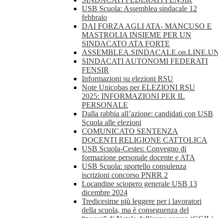
USB Scuola: Assemblea sindacale 12
febbraio
DAI FORZA AGLI ATA- MANCUSO E
MASTROLIA INSIEME PER UN
SINDACATO ATA FORTE
ASSEMBLEA.SINDACALE.on.LINE.UN
SINDACATI AUTONOMI FEDERATI
FENSIR
Informazioni su elezioni RSU
Note Unicobas per ELEZIONI RSU
2025: INFORMAZIONI PER IL
PERSONALE
Dalla rabbia all’azione: candidati con USB
Scuola alle elezioni
COMUNICATO SENTENZA
DOCENTI RELIGIONE CATTOLICA
USB Scuola-Cestes: Convegno di
formazione personale docente e ATA
USB Scuola: sportello consulenza
iscrizioni concorso PNRR 2
Locandine sciopero generale USB 13
dicembre 2024
Tredicesime più leggere per i lavoratori
della scuola, ma è conseguenza del