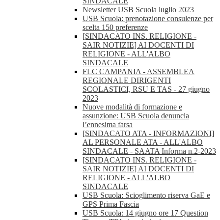
SINDACALE
Newsletter USB Scuola luglio 2023
USB Scuola: prenotazione consulenze per
scelta 150 preferenze
[SINDACATO INS. RELIGIONE -
SAIR NOTIZIE] AI DOCENTI DI
RELIGIONE - ALL'ALBO
SINDACALE
FLC CAMPANIA - ASSEMBLEA
REGIONALE DIRIGENTI
SCOLASTICI, RSU E TAS - 27 giugno
2023
Nuove modalità di formazione e
assunzione: USB Scuola denuncia
l’ennesima farsa
[SINDACATO ATA - INFORMAZIONI]
AL PERSONALE ATA - ALL'ALBO
SINDACALE - SAATA Informa n.2-2023
[SINDACATO INS. RELIGIONE -
SAIR NOTIZIE] AI DOCENTI DI
RELIGIONE - ALL'ALBO
SINDACALE
USB Scuola: Scioglimento riserva GaE e
GPS Prima Fascia
USB Scuola: 14 giugno ore 17 Question