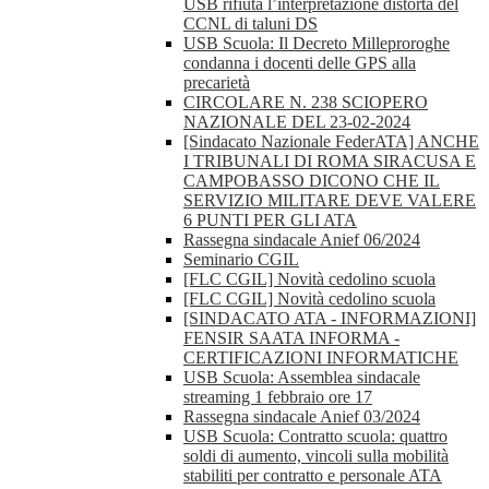
USB rifiuta l’interpretazione distorta del
CCNL di taluni DS
USB Scuola: Il Decreto Milleproroghe
condanna i docenti delle GPS alla
precarietà
CIRCOLARE N. 238 SCIOPERO
NAZIONALE DEL 23-02-2024
[Sindacato Nazionale FederATA] ANCHE
I TRIBUNALI DI ROMA SIRACUSA E
CAMPOBASSO DICONO CHE IL
SERVIZIO MILITARE DEVE VALERE
6 PUNTI PER GLI ATA
Rassegna sindacale Anief 06/2024
Seminario CGIL
[FLC CGIL] Novità cedolino scuola
[FLC CGIL] Novità cedolino scuola
[SINDACATO ATA - INFORMAZIONI]
FENSIR SAATA INFORMA -
CERTIFICAZIONI INFORMATICHE
USB Scuola: Assemblea sindacale
streaming 1 febbraio ore 17
Rassegna sindacale Anief 03/2024
USB Scuola: Contratto scuola: quattro
soldi di aumento, vincoli sulla mobilità
stabiliti per contratto e personale ATA