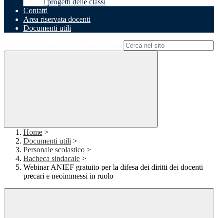
I progetti delle classi
Contatti
Area riservata docenti
Documenti utili
Campo di ricerca per le pagine del sito
Home
>
Documenti utili
>
Personale scolastico
>
Bacheca sindacale
>
Webinar ANIEF gratuito per la difesa dei diritti dei docenti
precari e neoimmessi in ruolo