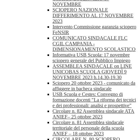
NOVEMBRE
SCIOPERO NAZIONALE
DIFFERIMENTO AL 17 NOVEMBRE
2023
Intervento Commissione garanzia sciopero
FeNSIR
COMUNICATO SINDACALE FLC
CGIL CAMPANIA -
DIMENSIONAMENTO SCOLASTICO
Informativa USB Scuola: 17 novembre
sciopero generale del Pubblico Impiego
ASSEMBLEA SINDACALE on LINE
UNICOBAS SCUOLA GIOVEDÌ 9
NOVEMBRE 2023 h.14.30-19.30
Sciopero 20 ottobre 2023 - comunicato da
affiggere in bacheca sindacale
USB Scuola e Cestes: Convegno di
formazione docenti "La riforma dei tecnici
e dei professionali: analisi e prospettive"
Circolare n. 82 Assemblea sindacale ATA
ANIEF– 25 ottobre 2023
Circolare n. 81 Assemblea sindacale
territoriale del personale della scuola
ANIEF – 18 ottobre 2023
CIRCOLARE N. 80 SCIOPERO