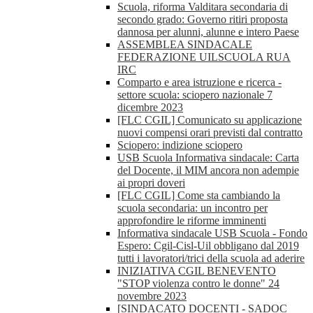
Scuola, riforma Valditara secondaria di
secondo grado: Governo ritiri proposta
dannosa per alunni, alunne e intero Paese
ASSEMBLEA SINDACALE
FEDERAZIONE UILSCUOLA RUA
IRC
Comparto e area istruzione e ricerca -
settore scuola: sciopero nazionale 7
dicembre 2023
[FLC CGIL] Comunicato su applicazione
nuovi compensi orari previsti dal contratto
Sciopero: indizione sciopero
USB Scuola Informativa sindacale: Carta
del Docente, il MIM ancora non adempie
ai propri doveri
[FLC CGIL] Come sta cambiando la
scuola secondaria: un incontro per
approfondire le riforme imminenti
Informativa sindacale USB Scuola - Fondo
Espero: Cgil-Cisl-Uil obbligano dal 2019
tutti i lavoratori/trici della scuola ad aderire
INIZIATIVA CGIL BENEVENTO
"STOP violenza contro le donne" 24
novembre 2023
[SINDACATO DOCENTI - SADOC