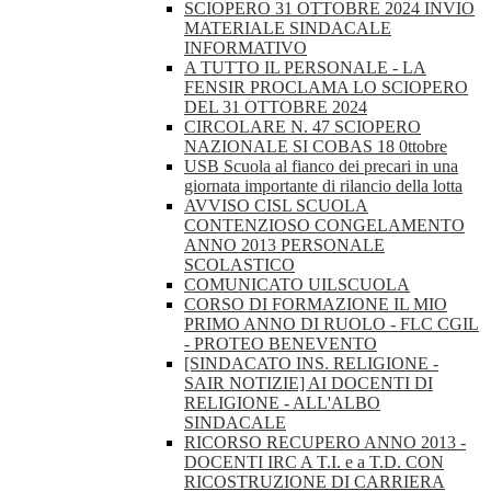
SCIOPERO 31 OTTOBRE 2024 INVIO
MATERIALE SINDACALE
INFORMATIVO
A TUTTO IL PERSONALE - LA
FENSIR PROCLAMA LO SCIOPERO
DEL 31 OTTOBRE 2024
CIRCOLARE N. 47 SCIOPERO
NAZIONALE SI COBAS 18 0ttobre
USB Scuola al fianco dei precari in una
giornata importante di rilancio della lotta
AVVISO CISL SCUOLA
CONTENZIOSO CONGELAMENTO
ANNO 2013 PERSONALE
SCOLASTICO
COMUNICATO UILSCUOLA
CORSO DI FORMAZIONE IL MIO
PRIMO ANNO DI RUOLO - FLC CGIL
- PROTEO BENEVENTO
[SINDACATO INS. RELIGIONE -
SAIR NOTIZIE] AI DOCENTI DI
RELIGIONE - ALL'ALBO
SINDACALE
RICORSO RECUPERO ANNO 2013 -
DOCENTI IRC A T.I. e a T.D. CON
RICOSTRUZIONE DI CARRIERA