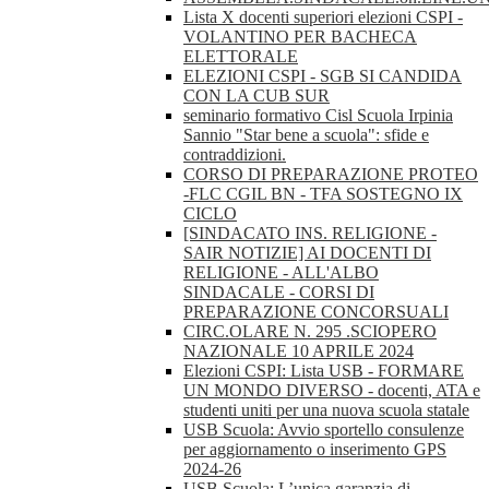
Lista X docenti superiori elezioni CSPI -
VOLANTINO PER BACHECA
ELETTORALE
ELEZIONI CSPI - SGB SI CANDIDA
CON LA CUB SUR
seminario formativo Cisl Scuola Irpinia
Sannio "Star bene a scuola": sfide e
contraddizioni.
CORSO DI PREPARAZIONE PROTEO
-FLC CGIL BN - TFA SOSTEGNO IX
CICLO
[SINDACATO INS. RELIGIONE -
SAIR NOTIZIE] AI DOCENTI DI
RELIGIONE - ALL'ALBO
SINDACALE - CORSI DI
PREPARAZIONE CONCORSUALI
CIRC.OLARE N. 295 .SCIOPERO
NAZIONALE 10 APRILE 2024
Elezioni CSPI: Lista USB - FORMARE
UN MONDO DIVERSO - docenti, ATA e
studenti uniti per una nuova scuola statale
USB Scuola: Avvio sportello consulenze
per aggiornamento o inserimento GPS
2024-26
USB Scuola: L’unica garanzia di