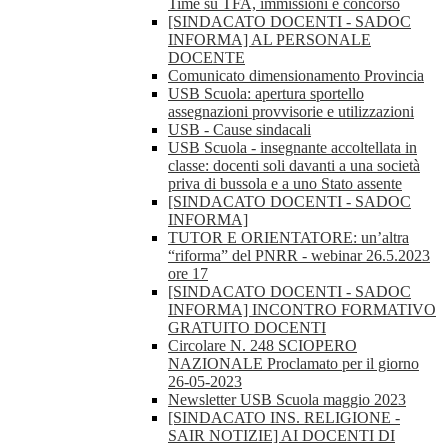
Time su TFA, immissioni e concorso
[SINDACATO DOCENTI - SADOC
INFORMA] AL PERSONALE
DOCENTE
Comunicato dimensionamento Provincia
USB Scuola: apertura sportello
assegnazioni provvisorie e utilizzazioni
USB - Cause sindacali
USB Scuola - insegnante accoltellata in
classe: docenti soli davanti a una società
priva di bussola e a uno Stato assente
[SINDACATO DOCENTI - SADOC
INFORMA]
TUTOR E ORIENTATORE: un’altra
“riforma” del PNRR - webinar 26.5.2023
ore 17
[SINDACATO DOCENTI - SADOC
INFORMA] INCONTRO FORMATIVO
GRATUITO DOCENTI
Circolare N. 248 SCIOPERO
NAZIONALE Proclamato per il giorno
26-05-2023
Newsletter USB Scuola maggio 2023
[SINDACATO INS. RELIGIONE -
SAIR NOTIZIE] AI DOCENTI DI