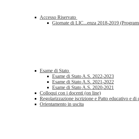
Accesso Riservato
Giornate di LIC...enza 2018-2019 (Progra
Esame di Stato
Esame di Stato A.S. 2022-2023
Esame di Stato A.S. 2021-2022
Esame di Stato A.S. 2020-2021
Colloqui con i docenti (on line)
Regolarizzazione iscrizione e Patto educativo e di 
Orientamento in uscita