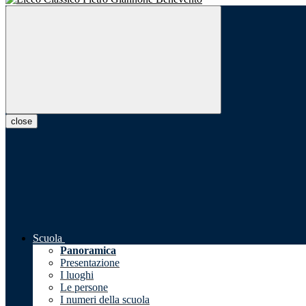
close
Scuola
Panoramica
Presentazione
I luoghi
Le persone
I numeri della scuola