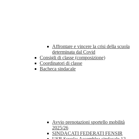
Affrontare e vincere la crisi della scuola
determinata dal Covid
Consigli di classe (composizione)
Coordinatori di classe
Bacheca sindacale
Avvio prenotazioni sportello mobilità
2025/26
SINDACATI FEDERATI FENSIR
USB Scuola: Assemblea sindacale 12