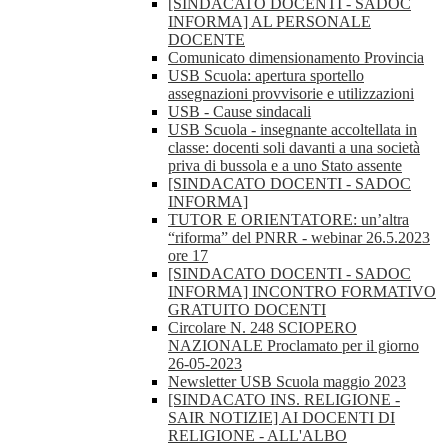
[SINDACATO DOCENTI - SADOC
INFORMA] AL PERSONALE
DOCENTE
Comunicato dimensionamento Provincia
USB Scuola: apertura sportello
assegnazioni provvisorie e utilizzazioni
USB - Cause sindacali
USB Scuola - insegnante accoltellata in
classe: docenti soli davanti a una società
priva di bussola e a uno Stato assente
[SINDACATO DOCENTI - SADOC
INFORMA]
TUTOR E ORIENTATORE: un’altra
“riforma” del PNRR - webinar 26.5.2023
ore 17
[SINDACATO DOCENTI - SADOC
INFORMA] INCONTRO FORMATIVO
GRATUITO DOCENTI
Circolare N. 248 SCIOPERO
NAZIONALE Proclamato per il giorno
26-05-2023
Newsletter USB Scuola maggio 2023
[SINDACATO INS. RELIGIONE -
SAIR NOTIZIE] AI DOCENTI DI
RELIGIONE - ALL'ALBO