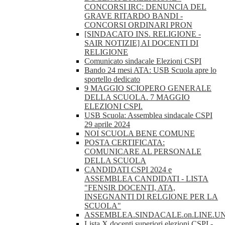
CONCORSI IRC: DENUNCIA DEL
GRAVE RITARDO BANDI -
CONCORSI ORDINARI PRON
[SINDACATO INS. RELIGIONE -
SAIR NOTIZIE] AI DOCENTI DI
RELIGIONE
Comunicato sindacale Elezioni CSPI
Bando 24 mesi ATA: USB Scuola apre lo
sportello dedicato
9 MAGGIO SCIOPERO GENERALE
DELLA SCUOLA. 7 MAGGIO
ELEZIONI CSPI.
USB Scuola: Assemblea sindacale CSPI
29 aprile 2024
NOI SCUOLA BENE COMUNE
POSTA CERTIFICATA:
COMUNICARE AL PERSONALE
DELLA SCUOLA
CANDIDATI CSPI 2024 e
ASSEMBLEA CANDIDATI - LISTA
"FENSIR DOCENTI, ATA,
INSEGNANTI DI RELGIONE PER LA
SCUOLA"
ASSEMBLEA.SINDACALE.on.LINE.U
Lista X docenti superiori elezioni CSPI -