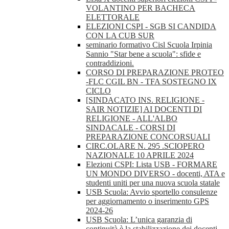
VOLANTINO PER BACHECA
ELETTORALE
ELEZIONI CSPI - SGB SI CANDIDA
CON LA CUB SUR
seminario formativo Cisl Scuola Irpinia
Sannio "Star bene a scuola": sfide e
contraddizioni.
CORSO DI PREPARAZIONE PROTEO
-FLC CGIL BN - TFA SOSTEGNO IX
CICLO
[SINDACATO INS. RELIGIONE -
SAIR NOTIZIE] AI DOCENTI DI
RELIGIONE - ALL'ALBO
SINDACALE - CORSI DI
PREPARAZIONE CONCORSUALI
CIRC.OLARE N. 295 .SCIOPERO
NAZIONALE 10 APRILE 2024
Elezioni CSPI: Lista USB - FORMARE
UN MONDO DIVERSO - docenti, ATA e
studenti uniti per una nuova scuola statale
USB Scuola: Avvio sportello consulenze
per aggiornamento o inserimento GPS
2024-26
USB Scuola: L’unica garanzia di
continuità è la stabilizzazione dei docenti