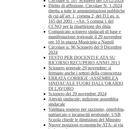
Circolare n. 107 Sciopero del 13/12/2024
Diritto di affissione. Circolare N. 1-2024
diretta a tutte le amministrazioni pubbliche
di cui all’art. 1, comma 2, del D.Lgs. n.
165 del 2001 - «Art. 5 comma 1 del
CCNQ per la ripartizione dei dista
Comunicato sciopero sindacati di base e
manifestazione regionale il 29 novembre
ore 10 in piazza Municipio a Napoli
Circolare n. 96 Sciopero del 9 Dicembre
2024
TESTO PER DOCENTI E ATA SU
RICORSO RECUPERO ANNO 2013
Sciopero generale 29 novembre: si
fermano anche i settori della conoscenza
ERRATA CORRIGE :ASSEMBLEA
SINDACALE FUORI DALL'ORARIO
DI LAVORO
Sciopero del 29 novembre 2024
Attività sindacale: indizione assemblea
sindacale
Valditara sospeso per razzismo, omofobia,
patriarcato e incapacità gestionale. USB
Scuola chiede le dimissioni del Ministro
Nuove posizioni economiche ATA: al via