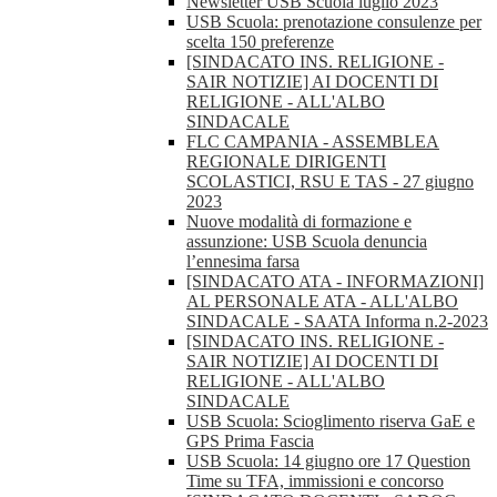
Newsletter USB Scuola luglio 2023
USB Scuola: prenotazione consulenze per
scelta 150 preferenze
[SINDACATO INS. RELIGIONE -
SAIR NOTIZIE] AI DOCENTI DI
RELIGIONE - ALL'ALBO
SINDACALE
FLC CAMPANIA - ASSEMBLEA
REGIONALE DIRIGENTI
SCOLASTICI, RSU E TAS - 27 giugno
2023
Nuove modalità di formazione e
assunzione: USB Scuola denuncia
l’ennesima farsa
[SINDACATO ATA - INFORMAZIONI]
AL PERSONALE ATA - ALL'ALBO
SINDACALE - SAATA Informa n.2-2023
[SINDACATO INS. RELIGIONE -
SAIR NOTIZIE] AI DOCENTI DI
RELIGIONE - ALL'ALBO
SINDACALE
USB Scuola: Scioglimento riserva GaE e
GPS Prima Fascia
USB Scuola: 14 giugno ore 17 Question
Time su TFA, immissioni e concorso