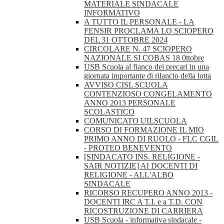
MATERIALE SINDACALE
INFORMATIVO
A TUTTO IL PERSONALE - LA
FENSIR PROCLAMA LO SCIOPERO
DEL 31 OTTOBRE 2024
CIRCOLARE N. 47 SCIOPERO
NAZIONALE SI COBAS 18 0ttobre
USB Scuola al fianco dei precari in una
giornata importante di rilancio della lotta
AVVISO CISL SCUOLA
CONTENZIOSO CONGELAMENTO
ANNO 2013 PERSONALE
SCOLASTICO
COMUNICATO UILSCUOLA
CORSO DI FORMAZIONE IL MIO
PRIMO ANNO DI RUOLO - FLC CGIL
- PROTEO BENEVENTO
[SINDACATO INS. RELIGIONE -
SAIR NOTIZIE] AI DOCENTI DI
RELIGIONE - ALL'ALBO
SINDACALE
RICORSO RECUPERO ANNO 2013 -
DOCENTI IRC A T.I. e a T.D. CON
RICOSTRUZIONE DI CARRIERA
USB Scuola - informativa sindacale -