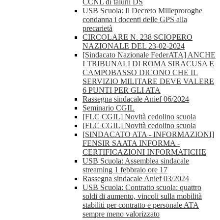
CCNL di taluni DS
USB Scuola: Il Decreto Milleproroghe
condanna i docenti delle GPS alla
precarietà
CIRCOLARE N. 238 SCIOPERO
NAZIONALE DEL 23-02-2024
[Sindacato Nazionale FederATA] ANCHE
I TRIBUNALI DI ROMA SIRACUSA E
CAMPOBASSO DICONO CHE IL
SERVIZIO MILITARE DEVE VALERE
6 PUNTI PER GLI ATA
Rassegna sindacale Anief 06/2024
Seminario CGIL
[FLC CGIL] Novità cedolino scuola
[FLC CGIL] Novità cedolino scuola
[SINDACATO ATA - INFORMAZIONI]
FENSIR SAATA INFORMA -
CERTIFICAZIONI INFORMATICHE
USB Scuola: Assemblea sindacale
streaming 1 febbraio ore 17
Rassegna sindacale Anief 03/2024
USB Scuola: Contratto scuola: quattro
soldi di aumento, vincoli sulla mobilità
stabiliti per contratto e personale ATA
sempre meno valorizzato