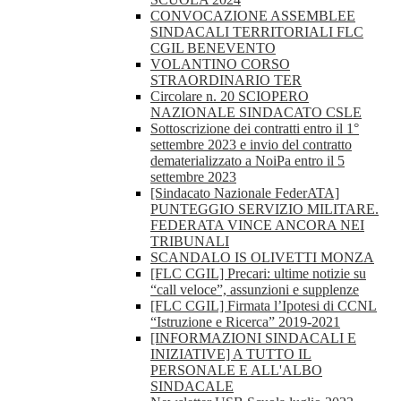
CONVOCAZIONE ASSEMBLEE
SINDACALI TERRITORIALI FLC
CGIL BENEVENTO
VOLANTINO CORSO
STRAORDINARIO TER
Circolare n. 20 SCIOPERO
NAZIONALE SINDACATO CSLE
Sottoscrizione dei contratti entro il 1°
settembre 2023 e invio del contratto
dematerializzato a NoiPa entro il 5
settembre 2023
[Sindacato Nazionale FederATA]
PUNTEGGIO SERVIZIO MILITARE.
FEDERATA VINCE ANCORA NEI
TRIBUNALI
SCANDALO IS OLIVETTI MONZA
[FLC CGIL] Precari: ultime notizie su
“call veloce”, assunzioni e supplenze
[FLC CGIL] Firmata l’Ipotesi di CCNL
“Istruzione e Ricerca” 2019-2021
[INFORMAZIONI SINDACALI E
INIZIATIVE] A TUTTO IL
PERSONALE E ALL'ALBO
SINDACALE