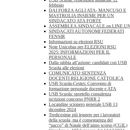
febbraio
DAI FORZA AGLI ATA- MANCUSO E
MASTROLIA INSIEME PER UN
SINDACATO ATA FORTE
ASSEMBLEA.SINDACALE.on.LINE.UN
SINDACATI AUTONOMI FEDERATI
FENSIR
Informazioni su elezioni RSU
Note Unicobas per ELEZIONI RSU
2025: INFORMAZIONI PER IL
PERSONALE
Dalla rabbia all’azione: candidati con USB
Scuola alle elezioni
COMUNICATO SENTENZA
DOCENTI RELIGIONE CATTOLICA
USB Scuola-Cestes: Convegno di
formazione personale docente e ATA
USB Scuola: sportello consulenza
iscrizioni concorso PNRR 2
Locandine sciopero generale USB 13
dicembre 2024
Tredicesime più leggere per i lavoratori
della scuola, ma è conseguenza del
“pacco” di Natale dell’anno scorso (CGIL)