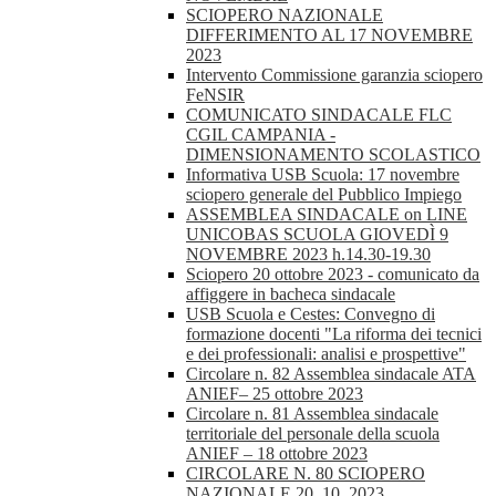
SCIOPERO NAZIONALE
DIFFERIMENTO AL 17 NOVEMBRE
2023
Intervento Commissione garanzia sciopero
FeNSIR
COMUNICATO SINDACALE FLC
CGIL CAMPANIA -
DIMENSIONAMENTO SCOLASTICO
Informativa USB Scuola: 17 novembre
sciopero generale del Pubblico Impiego
ASSEMBLEA SINDACALE on LINE
UNICOBAS SCUOLA GIOVEDÌ 9
NOVEMBRE 2023 h.14.30-19.30
Sciopero 20 ottobre 2023 - comunicato da
affiggere in bacheca sindacale
USB Scuola e Cestes: Convegno di
formazione docenti "La riforma dei tecnici
e dei professionali: analisi e prospettive"
Circolare n. 82 Assemblea sindacale ATA
ANIEF– 25 ottobre 2023
Circolare n. 81 Assemblea sindacale
territoriale del personale della scuola
ANIEF – 18 ottobre 2023
CIRCOLARE N. 80 SCIOPERO
NAZIONALE 20_10_2023