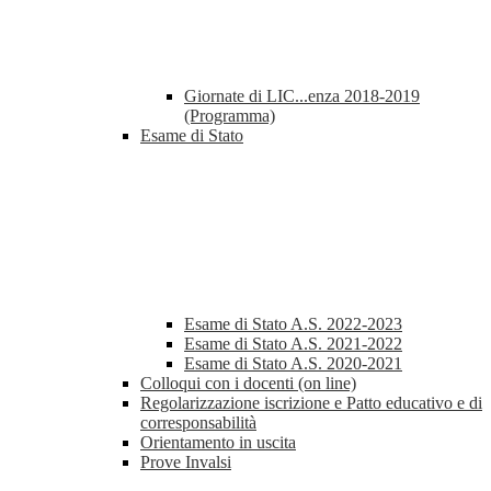
Giornate di LIC...enza 2018-2019
(Programma)
Esame di Stato
Esame di Stato A.S. 2022-2023
Esame di Stato A.S. 2021-2022
Esame di Stato A.S. 2020-2021
Colloqui con i docenti (on line)
Regolarizzazione iscrizione e Patto educativo e di
corresponsabilità
Orientamento in uscita
Prove Invalsi