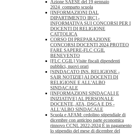
Azione SAESE del 19 gennaio
2024_comparto scuola
[INFORMAZIONI DAL
DIPARTIMENTO IRC] -
INFORMATIVA SUI CONCORSI PER I
DOCENTI DI RELIGIONE
CATTOLICA
CORSO DI PREPARAZIONE
CONCORSI DOCENTI 2024 PROTEO
FARE SAPERE-FLC CGIL
BENEVENTO
[FLC CGIL] Visite fiscali dipendenti
pubblici, nuovi orari
[SINDACATO INS. RELIGIONE -
SAIR NOTIZIE] AI DOCENTI DI
RELIGIONE E ALL'ALBO
SINDACALE
[INFORMAZIONI SINDACALI E
INIZIATIVE] AL PERSONALE
DOCENTE, ATA, DSGA E DS -
ALL'ALBO SINDACALE
Scuola e AFAM: cedolino stipendiale di
dicembre con anticipo parte economica
rinnovo CCNL 2022-2024 È in pagamento
lo stipendio del mese di dicembre del