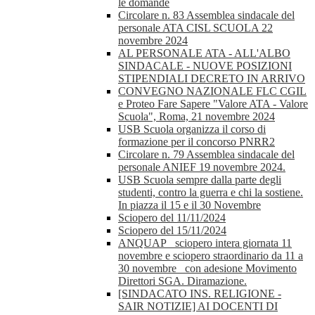
le domande
Circolare n. 83 Assemblea sindacale del
personale ATA CISL SCUOLA 22
novembre 2024
AL PERSONALE ATA - ALL'ALBO
SINDACALE - NUOVE POSIZIONI
STIPENDIALI DECRETO IN ARRIVO
CONVEGNO NAZIONALE FLC CGIL
e Proteo Fare Sapere "Valore ATA - Valore
Scuola", Roma, 21 novembre 2024
USB Scuola organizza il corso di
formazione per il concorso PNRR2
Circolare n. 79 Assemblea sindacale del
personale ANIEF 19 novembre 2024.
USB Scuola sempre dalla parte degli
studenti, contro la guerra e chi la sostiene.
In piazza il 15 e il 30 Novembre
Sciopero del 11/11/2024
Sciopero del 15/11/2024
ANQUAP_ sciopero intera giornata 11
novembre e sciopero straordinario da 11 a
30 novembre_ con adesione Movimento
Direttori SGA. Diramazione.
[SINDACATO INS. RELIGIONE -
SAIR NOTIZIE] AI DOCENTI DI