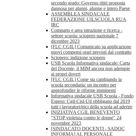
secondo grado: Governo ritiri proposta
dannosa per alunni, alunne e intero Paese
ASSEMBLEA SINDACALE
FEDERAZIONE UILSCUOLA RUA
IRC
Comparto e area istruzione e ricerca -
settore scuola: sciopero nazionale 7
dicembre 2023
[FLC CGIL] Comunicato su applicazione
nuovi compensi orari previsti dal contratto
Sciopero: indizione sciopero
USB Scuola Informativa sindacale: Carta
del Docente, il MIM ancora non adempie
ai propri doveri
[FLC CGIL] Come sta cambiando la
scuola secondaria: un incontro per
approfondire le riforme imminenti
Informativa sindacale USB Scuola - Fondo
Espero: Cgil-Cisl-Uil obbligano dal 2019
tutti i lavoratori/trici della scuola ad aderire
INIZIATIVA CGIL BENEVENTO
"STOP violenza contro le donne" 24
novembre 2023
[SINDACATO DOCENTI - SADOC
INFORMA] AL PERSONALE