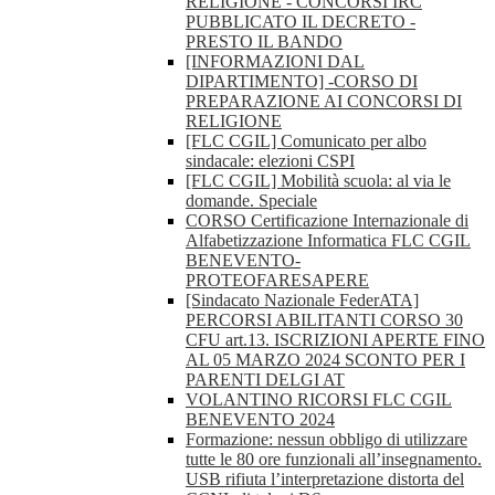
RELIGIONE - CONCORSI IRC
PUBBLICATO IL DECRETO -
PRESTO IL BANDO
[INFORMAZIONI DAL
DIPARTIMENTO] -CORSO DI
PREPARAZIONE AI CONCORSI DI
RELIGIONE
[FLC CGIL] Comunicato per albo
sindacale: elezioni CSPI
[FLC CGIL] Mobilità scuola: al via le
domande. Speciale
CORSO Certificazione Internazionale di
Alfabetizzazione Informatica FLC CGIL
BENEVENTO-
PROTEOFARESAPERE
[Sindacato Nazionale FederATA]
PERCORSI ABILITANTI CORSO 30
CFU art.13. ISCRIZIONI APERTE FINO
AL 05 MARZO 2024 SCONTO PER I
PARENTI DELGI AT
VOLANTINO RICORSI FLC CGIL
BENEVENTO 2024
Formazione: nessun obbligo di utilizzare
tutte le 80 ore funzionali all’insegnamento.
USB rifiuta l’interpretazione distorta del