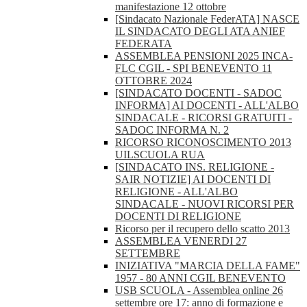
manifestazione 12 ottobre
[Sindacato Nazionale FederATA] NASCE
IL SINDACATO DEGLI ATA ANIEF
FEDERATA
ASSEMBLEA PENSIONI 2025 INCA-
FLC CGIL - SPI BENEVENTO 11
OTTOBRE 2024
[SINDACATO DOCENTI - SADOC
INFORMA] AI DOCENTI - ALL'ALBO
SINDACALE - RICORSI GRATUITI -
SADOC INFORMA N. 2
RICORSO RICONOSCIMENTO 2013
UILSCUOLA RUA
[SINDACATO INS. RELIGIONE -
SAIR NOTIZIE] AI DOCENTI DI
RELIGIONE - ALL'ALBO
SINDACALE - NUOVI RICORSI PER
DOCENTI DI RELIGIONE
Ricorso per il recupero dello scatto 2013
ASSEMBLEA VENERDI 27
SETTEMBRE
INIZIATIVA "MARCIA DELLA FAME"
1957 - 80 ANNI CGIL BENEVENTO
USB SCUOLA - Assemblea online 26
settembre ore 17: anno di formazione e