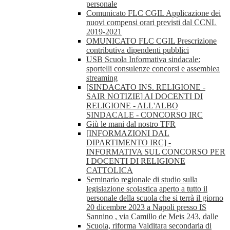
personale
Comunicato FLC CGIL Applicazione dei
nuovi compensi orari previsti dal CCNL
2019-2021
OMUNICATO FLC CGIL Prescrizione
contributiva dipendenti pubblici
USB Scuola Informativa sindacale:
sportelli consulenze concorsi e assemblea
streaming
[SINDACATO INS. RELIGIONE -
SAIR NOTIZIE] AI DOCENTI DI
RELIGIONE - ALL'ALBO
SINDACALE - CONCORSO IRC
Giù le mani dal nostro TFR
[INFORMAZIONI DAL
DIPARTIMENTO IRC] -
INFORMATIVA SUL CONCORSO PER
I DOCENTI DI RELIGIONE
CATTOLICA
Seminario regionale di studio sulla
legislazione scolastica aperto a tutto il
personale della scuola che si terrà il giorno
20 dicembre 2023 a Napoli presso IS
Sannino , via Camillo de Meis 243, dalle
Scuola, riforma Valditara secondaria di