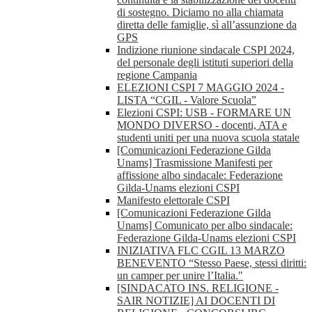
di sostegno. Diciamo no alla chiamata
diretta delle famiglie, sì all’assunzione da
GPS
Indizione riunione sindacale CSPI 2024,
del personale degli istituti superiori della
regione Campania
ELEZIONI CSPI 7 MAGGIO 2024 -
LISTA “CGIL - Valore Scuola”
Elezioni CSPI: USB - FORMARE UN
MONDO DIVERSO - docenti, ATA e
studenti uniti per una nuova scuola statale
[Comunicazioni Federazione Gilda
Unams] Trasmissione Manifesti per
affissione albo sindacale: Federazione
Gilda-Unams elezioni CSPI
Manifesto elettorale CSPI
[Comunicazioni Federazione Gilda
Unams] Comunicato per albo sindacale:
Federazione Gilda-Unams elezioni CSPI
INIZIATIVA FLC CGIL 13 MARZO
BENEVENTO “Stesso Paese, stessi diritti:
un camper per unire l’Italia."
[SINDACATO INS. RELIGIONE -
SAIR NOTIZIE] AI DOCENTI DI