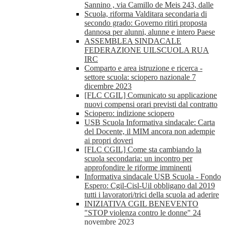
Sannino , via Camillo de Meis 243, dalle
Scuola, riforma Valditara secondaria di
secondo grado: Governo ritiri proposta
dannosa per alunni, alunne e intero Paese
ASSEMBLEA SINDACALE
FEDERAZIONE UILSCUOLA RUA
IRC
Comparto e area istruzione e ricerca -
settore scuola: sciopero nazionale 7
dicembre 2023
[FLC CGIL] Comunicato su applicazione
nuovi compensi orari previsti dal contratto
Sciopero: indizione sciopero
USB Scuola Informativa sindacale: Carta
del Docente, il MIM ancora non adempie
ai propri doveri
[FLC CGIL] Come sta cambiando la
scuola secondaria: un incontro per
approfondire le riforme imminenti
Informativa sindacale USB Scuola - Fondo
Espero: Cgil-Cisl-Uil obbligano dal 2019
tutti i lavoratori/trici della scuola ad aderire
INIZIATIVA CGIL BENEVENTO
"STOP violenza contro le donne" 24
novembre 2023