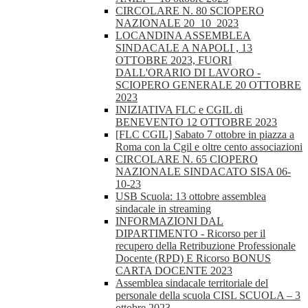
CIRCOLARE N. 80 SCIOPERO
NAZIONALE 20_10_2023
LOCANDINA ASSEMBLEA
SINDACALE A NAPOLI , 13
OTTOBRE 2023, FUORI
DALL'ORARIO DI LAVORO -
SCIOPERO GENERALE 20 OTTOBRE
2023
INIZIATIVA FLC e CGIL di
BENEVENTO 12 OTTOBRE 2023
[FLC CGIL] Sabato 7 ottobre in piazza a
Roma con la Cgil e oltre cento associazioni
CIRCOLARE N. 65 CIOPERO
NAZIONALE SINDACATO SISA 06-
10-23
USB Scuola: 13 ottobre assemblea
sindacale in streaming
INFORMAZIONI DAL
DIPARTIMENTO - Ricorso per il
recupero della Retribuzione Professionale
Docente (RPD) E Ricorso BONUS
CARTA DOCENTE 2023
Assemblea sindacale territoriale del
personale della scuola CISL SCUOLA – 3
ottobre 2023