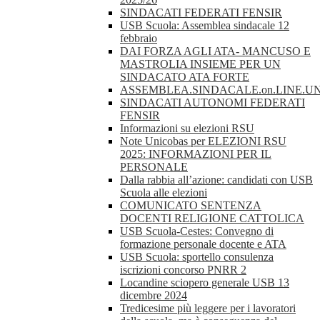
SINDACATI FEDERATI FENSIR
USB Scuola: Assemblea sindacale 12
febbraio
DAI FORZA AGLI ATA- MANCUSO E
MASTROLIA INSIEME PER UN
SINDACATO ATA FORTE
ASSEMBLEA.SINDACALE.on.LINE.UN
SINDACATI AUTONOMI FEDERATI
FENSIR
Informazioni su elezioni RSU
Note Unicobas per ELEZIONI RSU
2025: INFORMAZIONI PER IL
PERSONALE
Dalla rabbia all’azione: candidati con USB
Scuola alle elezioni
COMUNICATO SENTENZA
DOCENTI RELIGIONE CATTOLICA
USB Scuola-Cestes: Convegno di
formazione personale docente e ATA
USB Scuola: sportello consulenza
iscrizioni concorso PNRR 2
Locandine sciopero generale USB 13
dicembre 2024
Tredicesime più leggere per i lavoratori