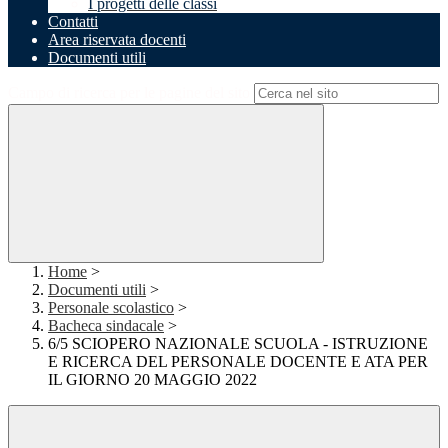
I progetti delle classi
Contatti
Area riservata docenti
Documenti utili
Campo di ricerca per le pagine del sito
Home
>
Documenti utili
>
Personale scolastico
>
Bacheca sindacale
>
6/5 SCIOPERO NAZIONALE SCUOLA - ISTRUZIONE
E RICERCA DEL PERSONALE DOCENTE E ATA PER
IL GIORNO 20 MAGGIO 2022