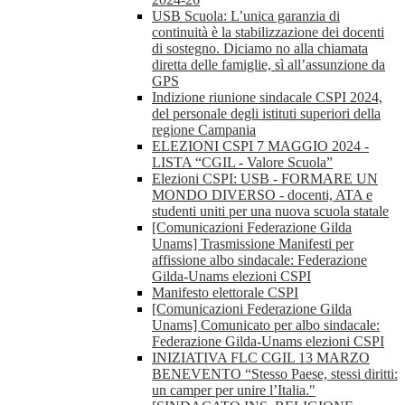
USB Scuola: L’unica garanzia di
continuità è la stabilizzazione dei docenti
di sostegno. Diciamo no alla chiamata
diretta delle famiglie, sì all’assunzione da
GPS
Indizione riunione sindacale CSPI 2024,
del personale degli istituti superiori della
regione Campania
ELEZIONI CSPI 7 MAGGIO 2024 -
LISTA “CGIL - Valore Scuola”
Elezioni CSPI: USB - FORMARE UN
MONDO DIVERSO - docenti, ATA e
studenti uniti per una nuova scuola statale
[Comunicazioni Federazione Gilda
Unams] Trasmissione Manifesti per
affissione albo sindacale: Federazione
Gilda-Unams elezioni CSPI
Manifesto elettorale CSPI
[Comunicazioni Federazione Gilda
Unams] Comunicato per albo sindacale:
Federazione Gilda-Unams elezioni CSPI
INIZIATIVA FLC CGIL 13 MARZO
BENEVENTO “Stesso Paese, stessi diritti:
un camper per unire l’Italia."