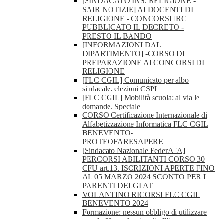
[SINDACATO INS. RELIGIONE -
SAIR NOTIZIE] AI DOCENTI DI
RELIGIONE - CONCORSI IRC
PUBBLICATO IL DECRETO -
PRESTO IL BANDO
[INFORMAZIONI DAL
DIPARTIMENTO] -CORSO DI
PREPARAZIONE AI CONCORSI DI
RELIGIONE
[FLC CGIL] Comunicato per albo
sindacale: elezioni CSPI
[FLC CGIL] Mobilità scuola: al via le
domande. Speciale
CORSO Certificazione Internazionale di
Alfabetizzazione Informatica FLC CGIL
BENEVENTO-
PROTEOFARESAPERE
[Sindacato Nazionale FederATA]
PERCORSI ABILITANTI CORSO 30
CFU art.13. ISCRIZIONI APERTE FINO
AL 05 MARZO 2024 SCONTO PER I
PARENTI DELGI AT
VOLANTINO RICORSI FLC CGIL
BENEVENTO 2024
Formazione: nessun obbligo di utilizzare