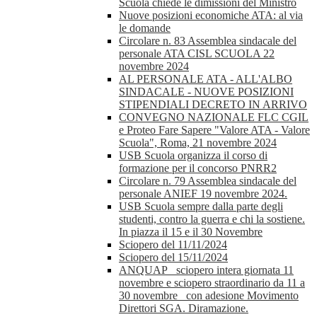
Scuola chiede le dimissioni del Ministro
Nuove posizioni economiche ATA: al via
le domande
Circolare n. 83 Assemblea sindacale del
personale ATA CISL SCUOLA 22
novembre 2024
AL PERSONALE ATA - ALL'ALBO
SINDACALE - NUOVE POSIZIONI
STIPENDIALI DECRETO IN ARRIVO
CONVEGNO NAZIONALE FLC CGIL
e Proteo Fare Sapere "Valore ATA - Valore
Scuola", Roma, 21 novembre 2024
USB Scuola organizza il corso di
formazione per il concorso PNRR2
Circolare n. 79 Assemblea sindacale del
personale ANIEF 19 novembre 2024.
USB Scuola sempre dalla parte degli
studenti, contro la guerra e chi la sostiene.
In piazza il 15 e il 30 Novembre
Sciopero del 11/11/2024
Sciopero del 15/11/2024
ANQUAP_ sciopero intera giornata 11
novembre e sciopero straordinario da 11 a
30 novembre_ con adesione Movimento
Direttori SGA. Diramazione.