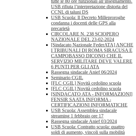
tutte le 80 ore funzionali all’insegnamento.
USB rifiuta l’interpretazione distorta del
CCNL di taluni DS
USB Scuola: Il Decreto Milleproroghe
condanna i docenti delle GPS alla
precarietà
CIRCOLARE N. 238 SCIOPERO
NAZIONALE DEL 23-02-2024
[Sindacato Nazionale FederATA] ANCHE
I TRIBUNALI DI ROMA SIRACUSA E
CAMPOBASSO DICONO CHE IL
SERVIZIO MILITARE DEVE VALERE
6 PUNTI PER GLI ATA
Rassegna sindacale Anief 06/2024
Seminario CGIL
[FLC CGIL] Novità cedolino scuola
[FLC CGIL] Novità cedolino scuola
[SINDACATO ATA - INFORMAZIONI]
FENSIR SAATA INFORMA -
CERTIFICAZIONI INFORMATICHE
USB Scuola: Assemblea sindacale
streaming 1 febbraio ore 17
Rassegna sindacale Anief 03/2024
USB Scuola: Contratto scuola: quattro
soldi di aumento, vincoli sulla mobilità