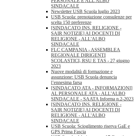
PERSONALE E ALL'ALBO
SINDACALE
Newsletter USB Scuola luglio 2023
USB Scuola: prenotazione consulenze per
scelta 150 preferenze
[SINDACATO INS. RELIGIONE -
SAIR NOTIZIE] AI DOCENTI DI
RELIGIONE - ALL'ALBO
SINDACALE
FLC CAMPANIA - ASSEMBLEA
REGIONALE DIRIGENTI
SCOLASTICI, RSU E TAS - 27 giugno
2023
Nuove modalità di formazione e
assunzione: USB Scuola denuncia
l’ennesima farsa
[SINDACATO ATA - INFORMAZIONI]
AL PERSONALE ATA - ALL'ALBO
SINDACALE - SAATA Informa n.2-2023
[SINDACATO INS. RELIGIONE -
SAIR NOTIZIE] AI DOCENTI DI
RELIGIONE - ALL'ALBO
SINDACALE
USB Scuola: Scioglimento riserva GaE e
GPS Prima Fascia