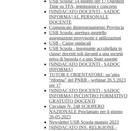
USB Scuola: 14 giugno ore 17 Question
Time su TFA, immissioni e concorso
[SINDACATO DOCENTI - SADOC
INFORMA] AL PERSONALE
DOCENTE
Comunicato dimensionamento Provincia
USB Scuola: apertura sportello
assegnazioni provvisorie e utilizzazioni
USB - Cause sindacali
USB Scuola - insegnante accoltellata in
classe: docenti soli davanti a una società
priva di bussola e a uno Stato assente
[SINDACATO DOCENTI - SADOC
INFORMA]
TUTOR E ORIENTATORE: un’altra
“riforma” del PNRR - webinar 26.5.2023
ore 17
[SINDACATO DOCENTI - SADOC
INFORMA] INCONTRO FORMATIVO
GRATUITO DOCENTI
Circolare N. 248 SCIOPERO
NAZIONALE Proclamato per il giorno
26-05-2023
Newsletter USB Scuola maggio 2023
[SINDACATO INS. RELIGIONE -