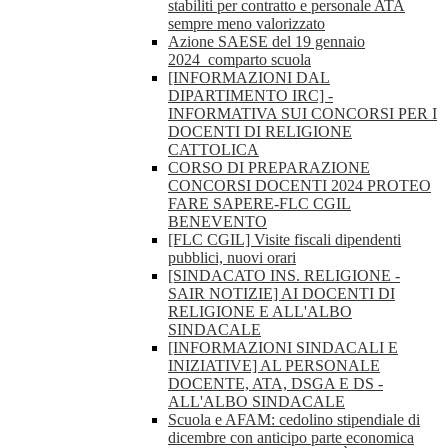
stabiliti per contratto e personale ATA
sempre meno valorizzato
Azione SAESE del 19 gennaio
2024_comparto scuola
[INFORMAZIONI DAL
DIPARTIMENTO IRC] -
INFORMATIVA SUI CONCORSI PER I
DOCENTI DI RELIGIONE
CATTOLICA
CORSO DI PREPARAZIONE
CONCORSI DOCENTI 2024 PROTEO
FARE SAPERE-FLC CGIL
BENEVENTO
[FLC CGIL] Visite fiscali dipendenti
pubblici, nuovi orari
[SINDACATO INS. RELIGIONE -
SAIR NOTIZIE] AI DOCENTI DI
RELIGIONE E ALL'ALBO
SINDACALE
[INFORMAZIONI SINDACALI E
INIZIATIVE] AL PERSONALE
DOCENTE, ATA, DSGA E DS -
ALL'ALBO SINDACALE
Scuola e AFAM: cedolino stipendiale di
dicembre con anticipo parte economica