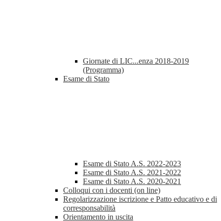
Giornate di LIC...enza 2018-2019
(Programma)
Esame di Stato
Esame di Stato A.S. 2022-2023
Esame di Stato A.S. 2021-2022
Esame di Stato A.S. 2020-2021
Colloqui con i docenti (on line)
Regolarizzazione iscrizione e Patto educativo e di
corresponsabilità
Orientamento in uscita