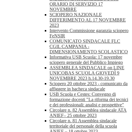
ORARIO DI SERVIZIO 17
NOVEMBRE
SCIOPERO NAZIONALE
DIFFERIMENTO AL 17 NOVEMBRE
2023
Intervento Commissione garanzia sciopero
FeNSIR
COMUNICATO SINDACALE FLC
CGIL CAMPANIA -
DIMENSIONAMENTO SCOLASTICO
Informativa USB Scuola: 17 novembre
sciopero generale del Pubblico Impiego
ASSEMBLEA SINDACALE on LINE
UNICOBAS SCUOLA GIOVEDÌ 9
NOVEMBRE 2023 h.14.30-19.30
Sciopero 20 ottobre 2023 - comunicato da
affiggere in bacheca sindacale
USB Scuola e Cestes: Convegno di
formazione docenti "La riforma dei tecnici
e dei professionali: analisi e prospettive"
Circolare n. 82 Assemblea sindacale ATA
ANIEF– 25 ottobre 2023
Circolare n. 81 Assemblea sindacale
territoriale del personale della scuola
ANIEF – 18 ottobre 2023