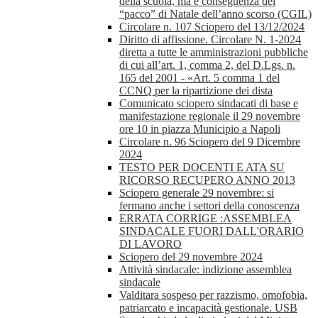
della scuola, ma è conseguenza del
“pacco” di Natale dell’anno scorso (CGIL)
Circolare n. 107 Sciopero del 13/12/2024
Diritto di affissione. Circolare N. 1-2024
diretta a tutte le amministrazioni pubbliche
di cui all’art. 1, comma 2, del D.Lgs. n.
165 del 2001 - «Art. 5 comma 1 del
CCNQ per la ripartizione dei dista
Comunicato sciopero sindacati di base e
manifestazione regionale il 29 novembre
ore 10 in piazza Municipio a Napoli
Circolare n. 96 Sciopero del 9 Dicembre
2024
TESTO PER DOCENTI E ATA SU
RICORSO RECUPERO ANNO 2013
Sciopero generale 29 novembre: si
fermano anche i settori della conoscenza
ERRATA CORRIGE :ASSEMBLEA
SINDACALE FUORI DALL'ORARIO
DI LAVORO
Sciopero del 29 novembre 2024
Attività sindacale: indizione assemblea
sindacale
Valditara sospeso per razzismo, omofobia,
patriarcato e incapacità gestionale. USB