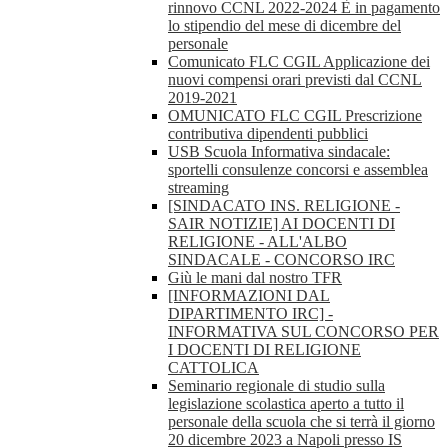
rinnovo CCNL 2022-2024 È in pagamento
lo stipendio del mese di dicembre del
personale
Comunicato FLC CGIL Applicazione dei
nuovi compensi orari previsti dal CCNL
2019-2021
OMUNICATO FLC CGIL Prescrizione
contributiva dipendenti pubblici
USB Scuola Informativa sindacale:
sportelli consulenze concorsi e assemblea
streaming
[SINDACATO INS. RELIGIONE -
SAIR NOTIZIE] AI DOCENTI DI
RELIGIONE - ALL'ALBO
SINDACALE - CONCORSO IRC
Giù le mani dal nostro TFR
[INFORMAZIONI DAL
DIPARTIMENTO IRC] -
INFORMATIVA SUL CONCORSO PER
I DOCENTI DI RELIGIONE
CATTOLICA
Seminario regionale di studio sulla
legislazione scolastica aperto a tutto il
personale della scuola che si terrà il giorno
20 dicembre 2023 a Napoli presso IS