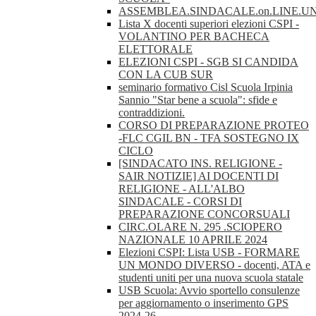
ASSEMBLEA.SINDACALE.on.LINE.U
Lista X docenti superiori elezioni CSPI -
VOLANTINO PER BACHECA
ELETTORALE
ELEZIONI CSPI - SGB SI CANDIDA
CON LA CUB SUR
seminario formativo Cisl Scuola Irpinia
Sannio "Star bene a scuola": sfide e
contraddizioni.
CORSO DI PREPARAZIONE PROTEO
-FLC CGIL BN - TFA SOSTEGNO IX
CICLO
[SINDACATO INS. RELIGIONE -
SAIR NOTIZIE] AI DOCENTI DI
RELIGIONE - ALL'ALBO
SINDACALE - CORSI DI
PREPARAZIONE CONCORSUALI
CIRC.OLARE N. 295 .SCIOPERO
NAZIONALE 10 APRILE 2024
Elezioni CSPI: Lista USB - FORMARE
UN MONDO DIVERSO - docenti, ATA e
studenti uniti per una nuova scuola statale
USB Scuola: Avvio sportello consulenze
per aggiornamento o inserimento GPS
2024-26