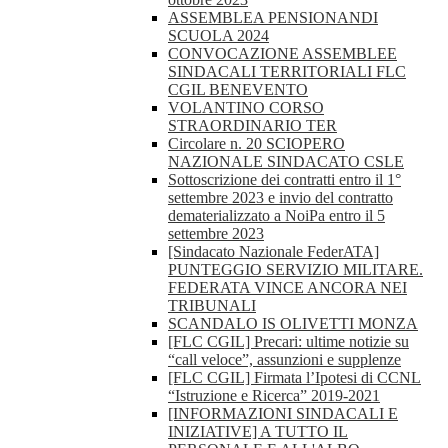
ASSEMBLEA PENSIONANDI
SCUOLA 2024
CONVOCAZIONE ASSEMBLEE
SINDACALI TERRITORIALI FLC
CGIL BENEVENTO
VOLANTINO CORSO
STRAORDINARIO TER
Circolare n. 20 SCIOPERO
NAZIONALE SINDACATO CSLE
Sottoscrizione dei contratti entro il 1°
settembre 2023 e invio del contratto
dematerializzato a NoiPa entro il 5
settembre 2023
[Sindacato Nazionale FederATA]
PUNTEGGIO SERVIZIO MILITARE.
FEDERATA VINCE ANCORA NEI
TRIBUNALI
SCANDALO IS OLIVETTI MONZA
[FLC CGIL] Precari: ultime notizie su
“call veloce”, assunzioni e supplenze
[FLC CGIL] Firmata l’Ipotesi di CCNL
“Istruzione e Ricerca” 2019-2021
[INFORMAZIONI SINDACALI E
INIZIATIVE] A TUTTO IL