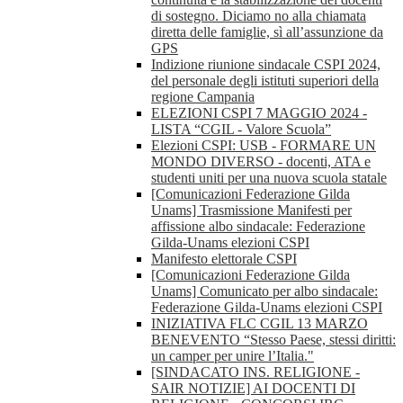
di sostegno. Diciamo no alla chiamata
diretta delle famiglie, sì all’assunzione da
GPS
Indizione riunione sindacale CSPI 2024,
del personale degli istituti superiori della
regione Campania
ELEZIONI CSPI 7 MAGGIO 2024 -
LISTA “CGIL - Valore Scuola”
Elezioni CSPI: USB - FORMARE UN
MONDO DIVERSO - docenti, ATA e
studenti uniti per una nuova scuola statale
[Comunicazioni Federazione Gilda
Unams] Trasmissione Manifesti per
affissione albo sindacale: Federazione
Gilda-Unams elezioni CSPI
Manifesto elettorale CSPI
[Comunicazioni Federazione Gilda
Unams] Comunicato per albo sindacale:
Federazione Gilda-Unams elezioni CSPI
INIZIATIVA FLC CGIL 13 MARZO
BENEVENTO “Stesso Paese, stessi diritti:
un camper per unire l’Italia."
[SINDACATO INS. RELIGIONE -
SAIR NOTIZIE] AI DOCENTI DI