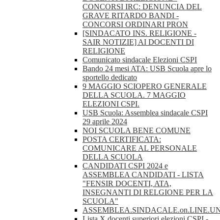
CONCORSI IRC: DENUNCIA DEL
GRAVE RITARDO BANDI -
CONCORSI ORDINARI PRON
[SINDACATO INS. RELIGIONE -
SAIR NOTIZIE] AI DOCENTI DI
RELIGIONE
Comunicato sindacale Elezioni CSPI
Bando 24 mesi ATA: USB Scuola apre lo
sportello dedicato
9 MAGGIO SCIOPERO GENERALE
DELLA SCUOLA. 7 MAGGIO
ELEZIONI CSPI.
USB Scuola: Assemblea sindacale CSPI
29 aprile 2024
NOI SCUOLA BENE COMUNE
POSTA CERTIFICATA:
COMUNICARE AL PERSONALE
DELLA SCUOLA
CANDIDATI CSPI 2024 e
ASSEMBLEA CANDIDATI - LISTA
"FENSIR DOCENTI, ATA,
INSEGNANTI DI RELGIONE PER LA
SCUOLA"
ASSEMBLEA.SINDACALE.on.LINE.U
Lista X docenti superiori elezioni CSPI -