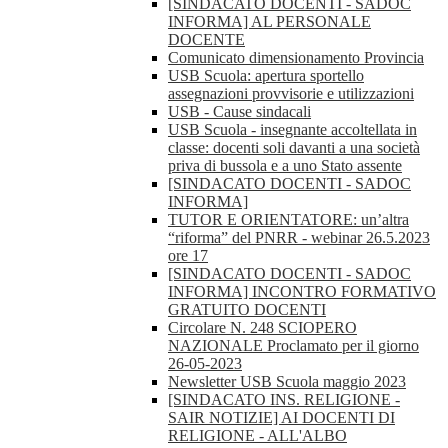
[SINDACATO DOCENTI - SADOC
INFORMA] AL PERSONALE
DOCENTE
Comunicato dimensionamento Provincia
USB Scuola: apertura sportello
assegnazioni provvisorie e utilizzazioni
USB - Cause sindacali
USB Scuola - insegnante accoltellata in
classe: docenti soli davanti a una società
priva di bussola e a uno Stato assente
[SINDACATO DOCENTI - SADOC
INFORMA]
TUTOR E ORIENTATORE: un’altra
“riforma” del PNRR - webinar 26.5.2023
ore 17
[SINDACATO DOCENTI - SADOC
INFORMA] INCONTRO FORMATIVO
GRATUITO DOCENTI
Circolare N. 248 SCIOPERO
NAZIONALE Proclamato per il giorno
26-05-2023
Newsletter USB Scuola maggio 2023
[SINDACATO INS. RELIGIONE -
SAIR NOTIZIE] AI DOCENTI DI
RELIGIONE - ALL'ALBO