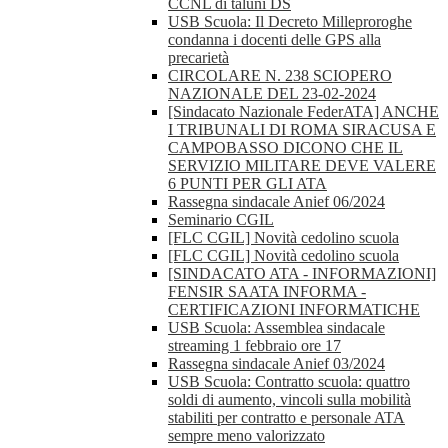
CCNL di taluni DS
USB Scuola: Il Decreto Milleproroghe
condanna i docenti delle GPS alla
precarietà
CIRCOLARE N. 238 SCIOPERO
NAZIONALE DEL 23-02-2024
[Sindacato Nazionale FederATA] ANCHE
I TRIBUNALI DI ROMA SIRACUSA E
CAMPOBASSO DICONO CHE IL
SERVIZIO MILITARE DEVE VALERE
6 PUNTI PER GLI ATA
Rassegna sindacale Anief 06/2024
Seminario CGIL
[FLC CGIL] Novità cedolino scuola
[FLC CGIL] Novità cedolino scuola
[SINDACATO ATA - INFORMAZIONI]
FENSIR SAATA INFORMA -
CERTIFICAZIONI INFORMATICHE
USB Scuola: Assemblea sindacale
streaming 1 febbraio ore 17
Rassegna sindacale Anief 03/2024
USB Scuola: Contratto scuola: quattro
soldi di aumento, vincoli sulla mobilità
stabiliti per contratto e personale ATA
sempre meno valorizzato