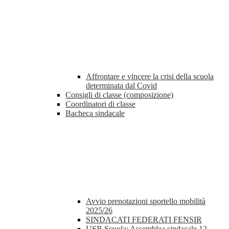
Affrontare e vincere la crisi della scuola
determinata dal Covid
Consigli di classe (composizione)
Coordinatori di classe
Bacheca sindacale
Avvio prenotazioni sportello mobilità
2025/26
SINDACATI FEDERATI FENSIR
USB Scuola: Assemblea sindacale 12