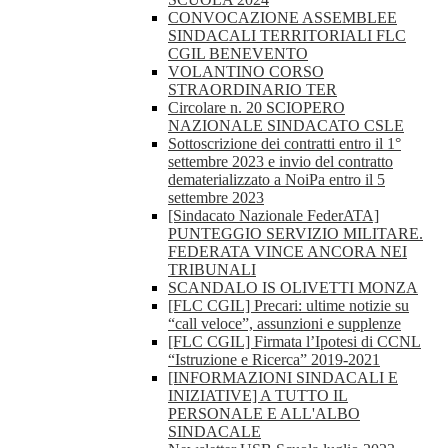
CONVOCAZIONE ASSEMBLEE
SINDACALI TERRITORIALI FLC
CGIL BENEVENTO
VOLANTINO CORSO
STRAORDINARIO TER
Circolare n. 20 SCIOPERO
NAZIONALE SINDACATO CSLE
Sottoscrizione dei contratti entro il 1°
settembre 2023 e invio del contratto
dematerializzato a NoiPa entro il 5
settembre 2023
[Sindacato Nazionale FederATA]
PUNTEGGIO SERVIZIO MILITARE.
FEDERATA VINCE ANCORA NEI
TRIBUNALI
SCANDALO IS OLIVETTI MONZA
[FLC CGIL] Precari: ultime notizie su
“call veloce”, assunzioni e supplenze
[FLC CGIL] Firmata l’Ipotesi di CCNL
“Istruzione e Ricerca” 2019-2021
[INFORMAZIONI SINDACALI E
INIZIATIVE] A TUTTO IL
PERSONALE E ALL'ALBO
SINDACALE