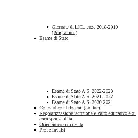
Giornate di LIC...enza 2018-2019
(Programma)
Esame di Stato
Esame di Stato A.S. 2022-2023
Esame di Stato A.S. 2021-2022
Esame di Stato A.S. 2020-2021
Colloqui con i docenti (on line)
Regolarizzazione iscrizione e Patto educativo e di
corresponsabilità
Orientamento in uscita
Prove Invalsi