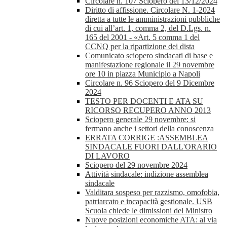
Circolare n. 107 Sciopero del 13/12/2024
Diritto di affissione. Circolare N. 1-2024
diretta a tutte le amministrazioni pubbliche
di cui all’art. 1, comma 2, del D.Lgs. n.
165 del 2001 - «Art. 5 comma 1 del
CCNQ per la ripartizione dei dista
Comunicato sciopero sindacati di base e
manifestazione regionale il 29 novembre
ore 10 in piazza Municipio a Napoli
Circolare n. 96 Sciopero del 9 Dicembre
2024
TESTO PER DOCENTI E ATA SU
RICORSO RECUPERO ANNO 2013
Sciopero generale 29 novembre: si
fermano anche i settori della conoscenza
ERRATA CORRIGE :ASSEMBLEA
SINDACALE FUORI DALL'ORARIO
DI LAVORO
Sciopero del 29 novembre 2024
Attività sindacale: indizione assemblea
sindacale
Valditara sospeso per razzismo, omofobia,
patriarcato e incapacità gestionale. USB
Scuola chiede le dimissioni del Ministro
Nuove posizioni economiche ATA: al via