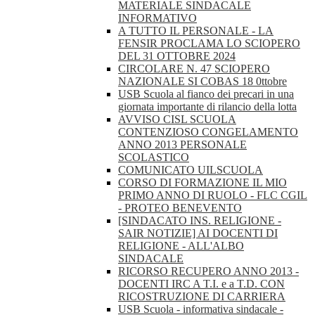
MATERIALE SINDACALE
INFORMATIVO
A TUTTO IL PERSONALE - LA
FENSIR PROCLAMA LO SCIOPERO
DEL 31 OTTOBRE 2024
CIRCOLARE N. 47 SCIOPERO
NAZIONALE SI COBAS 18 0ttobre
USB Scuola al fianco dei precari in una
giornata importante di rilancio della lotta
AVVISO CISL SCUOLA
CONTENZIOSO CONGELAMENTO
ANNO 2013 PERSONALE
SCOLASTICO
COMUNICATO UILSCUOLA
CORSO DI FORMAZIONE IL MIO
PRIMO ANNO DI RUOLO - FLC CGIL
- PROTEO BENEVENTO
[SINDACATO INS. RELIGIONE -
SAIR NOTIZIE] AI DOCENTI DI
RELIGIONE - ALL'ALBO
SINDACALE
RICORSO RECUPERO ANNO 2013 -
DOCENTI IRC A T.I. e a T.D. CON
RICOSTRUZIONE DI CARRIERA
USB Scuola - informativa sindacale -