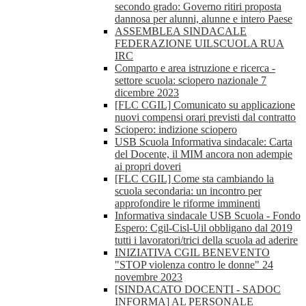
secondo grado: Governo ritiri proposta
dannosa per alunni, alunne e intero Paese
ASSEMBLEA SINDACALE
FEDERAZIONE UILSCUOLA RUA
IRC
Comparto e area istruzione e ricerca -
settore scuola: sciopero nazionale 7
dicembre 2023
[FLC CGIL] Comunicato su applicazione
nuovi compensi orari previsti dal contratto
Sciopero: indizione sciopero
USB Scuola Informativa sindacale: Carta
del Docente, il MIM ancora non adempie
ai propri doveri
[FLC CGIL] Come sta cambiando la
scuola secondaria: un incontro per
approfondire le riforme imminenti
Informativa sindacale USB Scuola - Fondo
Espero: Cgil-Cisl-Uil obbligano dal 2019
tutti i lavoratori/trici della scuola ad aderire
INIZIATIVA CGIL BENEVENTO
"STOP violenza contro le donne" 24
novembre 2023
[SINDACATO DOCENTI - SADOC
INFORMA] AL PERSONALE