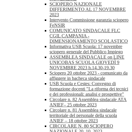
SCIOPERO NAZIONALE
DIFFERIMENTO AL 17 NOVEMBRE
2023
Intervento Commissione garanzia sciopero
FeNSIR
COMUNICATO SINDACALE FLC
CGIL CAMPANIA -
DIMENSIONAMENTO SCOLASTICO
Informativa USB Scuola: 17 novembre
sciopero generale del Pubblico Impiego
ASSEMBLEA SINDACALE on LINE
UNICOBAS SCUOLA GIOVEDÌ 9
NOVEMBRE 2023 h.14.30-19.30
Sciopero 20 ottobre 2023 - comunicato da
affiggere in bacheca sindacale
USB Scuola e Cestes: Convegno di
formazione docenti "La riforma dei tecnici
e dei professionali: analisi e prospettive"
Circolare n. 82 Assemblea sindacale ATA
ANIEF– 25 ottobre 2023
Circolare n. 81 Assemblea sindacale
territoriale del personale della scuola
ANIEF – 18 ottobre 2023
CIRCOLARE N. 80 SCIOPERO
NAZIONALE 20_10_2023