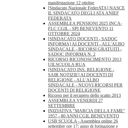
manifestazione 12 ottobre
[Sindacato Nazionale FederATA] NASCE
IL SINDACATO DEGLI ATA ANIEF
FEDERATA
ASSEMBLEA PENSIONI 2025 INCA-
FLC CGIL - SPI BENEVENTO 11
OTTOBRE 2024
[SINDACATO DOCENTI - SADOC
INFORMA] AI DOCENTI - ALL'ALBO
SINDACALE - RICORSI GRATUITI -
SADOC INFORMA N. 2
RICORSO RICONOSCIMENTO 2013
UILSCUOLA RUA
[SINDACATO INS. RELIGIONE -
SAIR NOTIZIE] AI DOCENTI DI
RELIGIONE - ALL'ALBO
SINDACALE - NUOVI RICORSI PER
DOCENTI DI RELIGIONE
Ricorso per il recupero dello scatto 2013
ASSEMBLEA VENERDI 27
SETTEMBRE
INIZIATIVA "MARCIA DELLA FAME"
1957 - 80 ANNI CGIL BENEVENTO
USB SCUOLA - Assemblea online 26
settembre ore 17: anno di formazione e