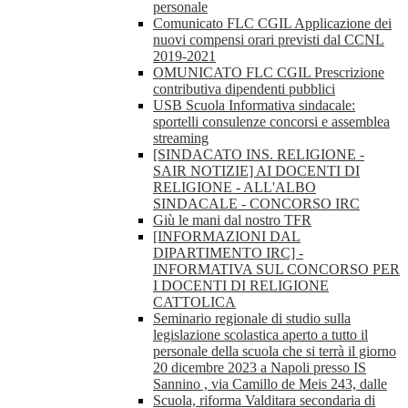
personale
Comunicato FLC CGIL Applicazione dei
nuovi compensi orari previsti dal CCNL
2019-2021
OMUNICATO FLC CGIL Prescrizione
contributiva dipendenti pubblici
USB Scuola Informativa sindacale:
sportelli consulenze concorsi e assemblea
streaming
[SINDACATO INS. RELIGIONE -
SAIR NOTIZIE] AI DOCENTI DI
RELIGIONE - ALL'ALBO
SINDACALE - CONCORSO IRC
Giù le mani dal nostro TFR
[INFORMAZIONI DAL
DIPARTIMENTO IRC] -
INFORMATIVA SUL CONCORSO PER
I DOCENTI DI RELIGIONE
CATTOLICA
Seminario regionale di studio sulla
legislazione scolastica aperto a tutto il
personale della scuola che si terrà il giorno
20 dicembre 2023 a Napoli presso IS
Sannino , via Camillo de Meis 243, dalle
Scuola, riforma Valditara secondaria di