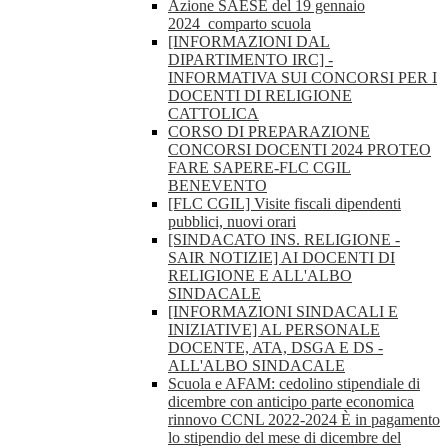
Azione SAESE del 19 gennaio
2024_comparto scuola
[INFORMAZIONI DAL
DIPARTIMENTO IRC] -
INFORMATIVA SUI CONCORSI PER I
DOCENTI DI RELIGIONE
CATTOLICA
CORSO DI PREPARAZIONE
CONCORSI DOCENTI 2024 PROTEO
FARE SAPERE-FLC CGIL
BENEVENTO
[FLC CGIL] Visite fiscali dipendenti
pubblici, nuovi orari
[SINDACATO INS. RELIGIONE -
SAIR NOTIZIE] AI DOCENTI DI
RELIGIONE E ALL'ALBO
SINDACALE
[INFORMAZIONI SINDACALI E
INIZIATIVE] AL PERSONALE
DOCENTE, ATA, DSGA E DS -
ALL'ALBO SINDACALE
Scuola e AFAM: cedolino stipendiale di
dicembre con anticipo parte economica
rinnovo CCNL 2022-2024 È in pagamento
lo stipendio del mese di dicembre del