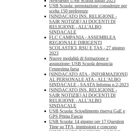
Newsletter USB Scuola luglio 2023
USB Scuola: prenotazione consulenze per
scelta 150 preferenze
[SINDACATO INS. RELIGIONE -
SAIR NOTIZIE] AI DOCENTI DI
RELIGIONE - ALL'ALBO
SINDACALE
FLC CAMPANIA - ASSEMBLEA
REGIONALE DIRIGENTI
SCOLASTICI, RSU E TAS - 27 giugno
2023
Nuove modalità di formazione e
assunzione: USB Scuola denuncia
l’ennesima farsa
[SINDACATO ATA - INFORMAZIONI]
AL PERSONALE ATA - ALL'ALBO
SINDACALE - SAATA Informa n.2-2023
[SINDACATO INS. RELIGIONE -
SAIR NOTIZIE] AI DOCENTI DI
RELIGIONE - ALL'ALBO
SINDACALE
USB Scuola: Scioglimento riserva GaE e
GPS Prima Fascia
USB Scuola: 14 giugno ore 17 Question
Time su TFA, immissioni e concorso