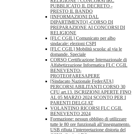
RELIGIONE - CONCORSI IRC
PUBBLICATO IL DECRETO -
PRESTO IL BANDO
[INFORMAZIONI DAL
DIPARTIMENTO] -CORSO DI
PREPARAZIONE AI CONCORSI DI
RELIGIONE
[FLC CGIL] Comunicato per albo
sindacale: elezioni CSPI
[FLC CGIL] Mobilità scuola: al via le
domande. Speciale
CORSO Certificazione Internazionale di
Alfabetizzazione Informatica FLC CGIL
BENEVENTO-
PROTEOFARESAPERE
[Sindacato Nazionale FederATA]
PERCORSI ABILITANTI CORSO 30
CFU art.13. ISCRIZIONI APERTE FINO
AL 05 MARZO 2024 SCONTO PER I
PARENTI DELGI AT
VOLANTINO RICORSI FLC CGIL
BENEVENTO 2024
Formazione: nessun obbligo di utilizzare
tutte le 80 ore funzionali all’insegnamento.
USB rifiuta l’interpretazione distorta del