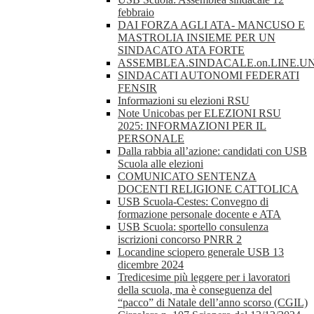
febbraio
DAI FORZA AGLI ATA- MANCUSO E
MASTROLIA INSIEME PER UN
SINDACATO ATA FORTE
ASSEMBLEA.SINDACALE.on.LINE.UN
SINDACATI AUTONOMI FEDERATI
FENSIR
Informazioni su elezioni RSU
Note Unicobas per ELEZIONI RSU
2025: INFORMAZIONI PER IL
PERSONALE
Dalla rabbia all’azione: candidati con USB
Scuola alle elezioni
COMUNICATO SENTENZA
DOCENTI RELIGIONE CATTOLICA
USB Scuola-Cestes: Convegno di
formazione personale docente e ATA
USB Scuola: sportello consulenza
iscrizioni concorso PNRR 2
Locandine sciopero generale USB 13
dicembre 2024
Tredicesime più leggere per i lavoratori
della scuola, ma è conseguenza del
“pacco” di Natale dell’anno scorso (CGIL)