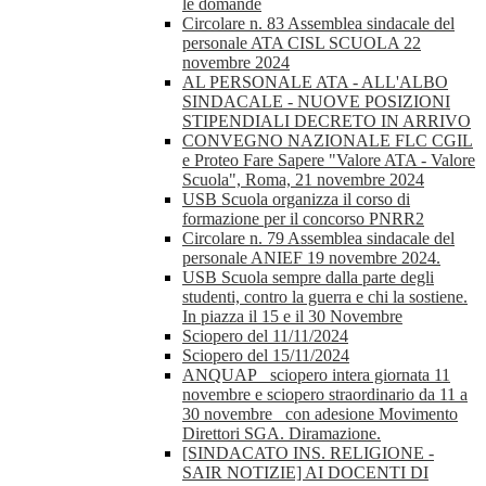
le domande
Circolare n. 83 Assemblea sindacale del
personale ATA CISL SCUOLA 22
novembre 2024
AL PERSONALE ATA - ALL'ALBO
SINDACALE - NUOVE POSIZIONI
STIPENDIALI DECRETO IN ARRIVO
CONVEGNO NAZIONALE FLC CGIL
e Proteo Fare Sapere "Valore ATA - Valore
Scuola", Roma, 21 novembre 2024
USB Scuola organizza il corso di
formazione per il concorso PNRR2
Circolare n. 79 Assemblea sindacale del
personale ANIEF 19 novembre 2024.
USB Scuola sempre dalla parte degli
studenti, contro la guerra e chi la sostiene.
In piazza il 15 e il 30 Novembre
Sciopero del 11/11/2024
Sciopero del 15/11/2024
ANQUAP_ sciopero intera giornata 11
novembre e sciopero straordinario da 11 a
30 novembre_ con adesione Movimento
Direttori SGA. Diramazione.
[SINDACATO INS. RELIGIONE -
SAIR NOTIZIE] AI DOCENTI DI