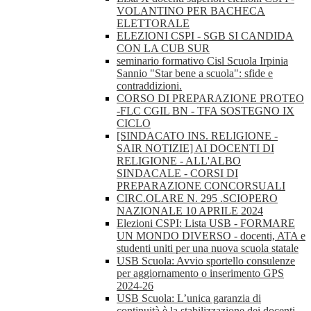
VOLANTINO PER BACHECA
ELETTORALE
ELEZIONI CSPI - SGB SI CANDIDA
CON LA CUB SUR
seminario formativo Cisl Scuola Irpinia
Sannio "Star bene a scuola": sfide e
contraddizioni.
CORSO DI PREPARAZIONE PROTEO
-FLC CGIL BN - TFA SOSTEGNO IX
CICLO
[SINDACATO INS. RELIGIONE -
SAIR NOTIZIE] AI DOCENTI DI
RELIGIONE - ALL'ALBO
SINDACALE - CORSI DI
PREPARAZIONE CONCORSUALI
CIRC.OLARE N. 295 .SCIOPERO
NAZIONALE 10 APRILE 2024
Elezioni CSPI: Lista USB - FORMARE
UN MONDO DIVERSO - docenti, ATA e
studenti uniti per una nuova scuola statale
USB Scuola: Avvio sportello consulenze
per aggiornamento o inserimento GPS
2024-26
USB Scuola: L’unica garanzia di
continuità è la stabilizzazione dei docenti