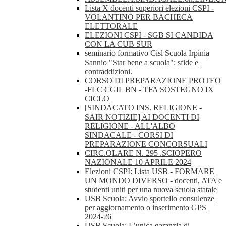
Lista X docenti superiori elezioni CSPI -
VOLANTINO PER BACHECA
ELETTORALE
ELEZIONI CSPI - SGB SI CANDIDA
CON LA CUB SUR
seminario formativo Cisl Scuola Irpinia
Sannio "Star bene a scuola": sfide e
contraddizioni.
CORSO DI PREPARAZIONE PROTEO
-FLC CGIL BN - TFA SOSTEGNO IX
CICLO
[SINDACATO INS. RELIGIONE -
SAIR NOTIZIE] AI DOCENTI DI
RELIGIONE - ALL'ALBO
SINDACALE - CORSI DI
PREPARAZIONE CONCORSUALI
CIRC.OLARE N. 295 .SCIOPERO
NAZIONALE 10 APRILE 2024
Elezioni CSPI: Lista USB - FORMARE
UN MONDO DIVERSO - docenti, ATA e
studenti uniti per una nuova scuola statale
USB Scuola: Avvio sportello consulenze
per aggiornamento o inserimento GPS
2024-26
USB Scuola: L’unica garanzia di