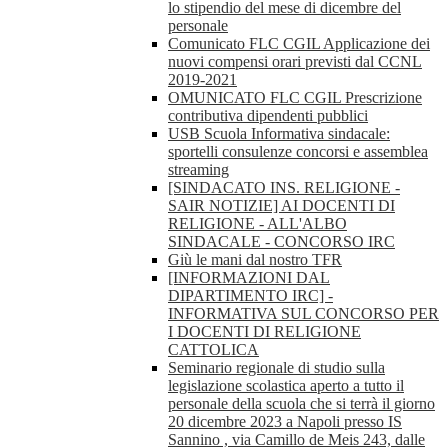
lo stipendio del mese di dicembre del
personale
Comunicato FLC CGIL Applicazione dei
nuovi compensi orari previsti dal CCNL
2019-2021
OMUNICATO FLC CGIL Prescrizione
contributiva dipendenti pubblici
USB Scuola Informativa sindacale:
sportelli consulenze concorsi e assemblea
streaming
[SINDACATO INS. RELIGIONE -
SAIR NOTIZIE] AI DOCENTI DI
RELIGIONE - ALL'ALBO
SINDACALE - CONCORSO IRC
Giù le mani dal nostro TFR
[INFORMAZIONI DAL
DIPARTIMENTO IRC] -
INFORMATIVA SUL CONCORSO PER
I DOCENTI DI RELIGIONE
CATTOLICA
Seminario regionale di studio sulla
legislazione scolastica aperto a tutto il
personale della scuola che si terrà il giorno
20 dicembre 2023 a Napoli presso IS
Sannino , via Camillo de Meis 243, dalle