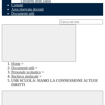
I progetti delle classi
Contatti
Area riservata docenti
Documenti utili
Campo di ricerca per le pagine del sito
Home
>
Documenti utili
>
Personale scolastico
>
Bacheca sindacale
>
USB SCUOLA: SIAMO LA CONNESSIONE AI TUOI
DIRITTI