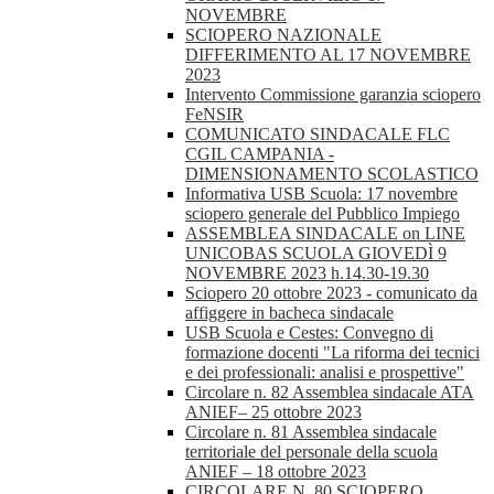
NOVEMBRE
SCIOPERO NAZIONALE
DIFFERIMENTO AL 17 NOVEMBRE
2023
Intervento Commissione garanzia sciopero
FeNSIR
COMUNICATO SINDACALE FLC
CGIL CAMPANIA -
DIMENSIONAMENTO SCOLASTICO
Informativa USB Scuola: 17 novembre
sciopero generale del Pubblico Impiego
ASSEMBLEA SINDACALE on LINE
UNICOBAS SCUOLA GIOVEDÌ 9
NOVEMBRE 2023 h.14.30-19.30
Sciopero 20 ottobre 2023 - comunicato da
affiggere in bacheca sindacale
USB Scuola e Cestes: Convegno di
formazione docenti "La riforma dei tecnici
e dei professionali: analisi e prospettive"
Circolare n. 82 Assemblea sindacale ATA
ANIEF– 25 ottobre 2023
Circolare n. 81 Assemblea sindacale
territoriale del personale della scuola
ANIEF – 18 ottobre 2023
CIRCOLARE N. 80 SCIOPERO