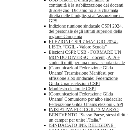
continuità è la stabilizzazione dei docenti
di sostegno. Diciamo no alla chiamata
diretta delle famiglie, sì all’assunzione da
GPS
Indizione riunione sindacale CSPI 2024,
del personale degli istituti superiori della
regione Campania
ELEZIONI CSPI 7 MAGGIO 2024 -
LISTA “CGIL - Valore Scuola”
Elezioni CSPI: USB - FORMARE UN
MONDO DIVERSO - docenti, ATA e
studenti uniti per una nuova scuola statale
[Comunicazioni Federazione Gilda
Unams] Trasmissione Manifesti per
affissione albo sindacale: Federazione
Gilda-Unams elezioni CSPI
Manifesto elettorale CSPI
[Comunicazioni Federazione Gilda
Unams] Comunicato per albo sindacale:
Federazione Gilda-Unams elezioni CSPI
INIZIATIVA FLC CGIL 13 MARZO
BENEVENTO “Stesso Paese, stessi diritti:
un camper per unire l’Italia."
[SINDACATO INS. RELIGIONE -