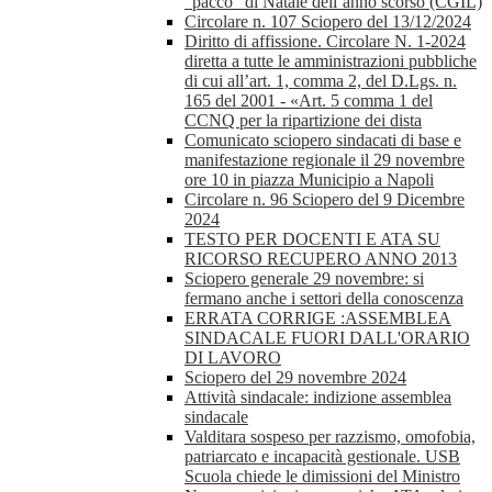
“pacco” di Natale dell’anno scorso (CGIL)
Circolare n. 107 Sciopero del 13/12/2024
Diritto di affissione. Circolare N. 1-2024
diretta a tutte le amministrazioni pubbliche
di cui all’art. 1, comma 2, del D.Lgs. n.
165 del 2001 - «Art. 5 comma 1 del
CCNQ per la ripartizione dei dista
Comunicato sciopero sindacati di base e
manifestazione regionale il 29 novembre
ore 10 in piazza Municipio a Napoli
Circolare n. 96 Sciopero del 9 Dicembre
2024
TESTO PER DOCENTI E ATA SU
RICORSO RECUPERO ANNO 2013
Sciopero generale 29 novembre: si
fermano anche i settori della conoscenza
ERRATA CORRIGE :ASSEMBLEA
SINDACALE FUORI DALL'ORARIO
DI LAVORO
Sciopero del 29 novembre 2024
Attività sindacale: indizione assemblea
sindacale
Valditara sospeso per razzismo, omofobia,
patriarcato e incapacità gestionale. USB
Scuola chiede le dimissioni del Ministro