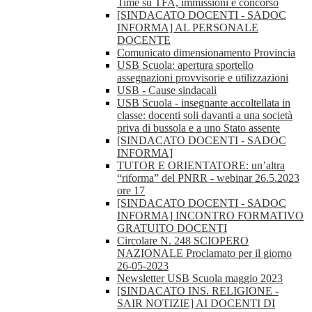
Time su TFA, immissioni e concorso
[SINDACATO DOCENTI - SADOC
INFORMA] AL PERSONALE
DOCENTE
Comunicato dimensionamento Provincia
USB Scuola: apertura sportello
assegnazioni provvisorie e utilizzazioni
USB - Cause sindacali
USB Scuola - insegnante accoltellata in
classe: docenti soli davanti a una società
priva di bussola e a uno Stato assente
[SINDACATO DOCENTI - SADOC
INFORMA]
TUTOR E ORIENTATORE: un’altra
“riforma” del PNRR - webinar 26.5.2023
ore 17
[SINDACATO DOCENTI - SADOC
INFORMA] INCONTRO FORMATIVO
GRATUITO DOCENTI
Circolare N. 248 SCIOPERO
NAZIONALE Proclamato per il giorno
26-05-2023
Newsletter USB Scuola maggio 2023
[SINDACATO INS. RELIGIONE -
SAIR NOTIZIE] AI DOCENTI DI