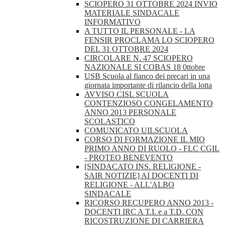
SCIOPERO 31 OTTOBRE 2024 INVIO
MATERIALE SINDACALE
INFORMATIVO
A TUTTO IL PERSONALE - LA
FENSIR PROCLAMA LO SCIOPERO
DEL 31 OTTOBRE 2024
CIRCOLARE N. 47 SCIOPERO
NAZIONALE SI COBAS 18 0ttobre
USB Scuola al fianco dei precari in una
giornata importante di rilancio della lotta
AVVISO CISL SCUOLA
CONTENZIOSO CONGELAMENTO
ANNO 2013 PERSONALE
SCOLASTICO
COMUNICATO UILSCUOLA
CORSO DI FORMAZIONE IL MIO
PRIMO ANNO DI RUOLO - FLC CGIL
- PROTEO BENEVENTO
[SINDACATO INS. RELIGIONE -
SAIR NOTIZIE] AI DOCENTI DI
RELIGIONE - ALL'ALBO
SINDACALE
RICORSO RECUPERO ANNO 2013 -
DOCENTI IRC A T.I. e a T.D. CON
RICOSTRUZIONE DI CARRIERA