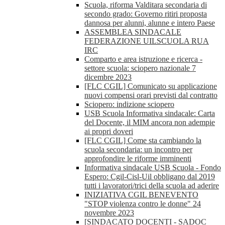
Scuola, riforma Valditara secondaria di
secondo grado: Governo ritiri proposta
dannosa per alunni, alunne e intero Paese
ASSEMBLEA SINDACALE
FEDERAZIONE UILSCUOLA RUA
IRC
Comparto e area istruzione e ricerca -
settore scuola: sciopero nazionale 7
dicembre 2023
[FLC CGIL] Comunicato su applicazione
nuovi compensi orari previsti dal contratto
Sciopero: indizione sciopero
USB Scuola Informativa sindacale: Carta
del Docente, il MIM ancora non adempie
ai propri doveri
[FLC CGIL] Come sta cambiando la
scuola secondaria: un incontro per
approfondire le riforme imminenti
Informativa sindacale USB Scuola - Fondo
Espero: Cgil-Cisl-Uil obbligano dal 2019
tutti i lavoratori/trici della scuola ad aderire
INIZIATIVA CGIL BENEVENTO
"STOP violenza contro le donne" 24
novembre 2023
[SINDACATO DOCENTI - SADOC