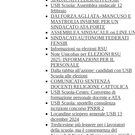
USB Scuola: Assemblea sindacale 12
febbraio
DAI FORZA AGLI ATA- MANCUSO E
MASTROLIA INSIEME PER UN
SINDACATO ATA FORTE
ASSEMBLEA.SINDACALE.on.LINE.UN
SINDACATI AUTONOMI FEDERATI
FENSIR
Informazioni su elezioni RSU
Note Unicobas per ELEZIONI RSU
2025: INFORMAZIONI PER IL
PERSONALE
Dalla rabbia all’azione: candidati con USB
Scuola alle elezioni
COMUNICATO SENTENZA
DOCENTI RELIGIONE CATTOLICA
USB Scuola-Cestes: Convegno di
formazione personale docente e ATA
USB Scuola: sportello consulenza
iscrizioni concorso PNRR 2
Locandine sciopero generale USB 13
dicembre 2024
Tredicesime più leggere per i lavoratori
della scuola, ma è conseguenza del