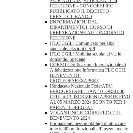
SAIR NOTIZIE] AI DOCENTI DI
RELIGIONE - CONCORSI IRC
PUBBLICATO IL DECRETO -
PRESTO IL BANDO
[INFORMAZIONI DAL
DIPARTIMENTO] -CORSO DI
PREPARAZIONE AI CONCORSI DI
RELIGIONE
[FLC CGIL] Comunicato per albo
sindacale: elezioni CSPI
[FLC CGIL] Mobilità scuola: al via le
domande. Speciale
CORSO Certificazione Internazionale di
Alfabetizzazione Informatica FLC CGIL
BENEVENTO-
PROTEOFARESAPERE
[Sindacato Nazionale FederATA]
PERCORSI ABILITANTI CORSO 30
CFU art.13. ISCRIZIONI APERTE FINO
AL 05 MARZO 2024 SCONTO PER I
PARENTI DELGI AT
VOLANTINO RICORSI FLC CGIL
BENEVENTO 2024
Formazione: nessun obbligo di utilizzare
tutte le 80 ore funzionali all’insegnamento.