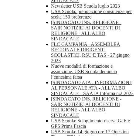
SINDACALE
Newsletter USB Scuola luglio 2023
USB Scuola: prenotazione consulenze per
scelta 150 preferenze
[SINDACATO INS. RELIGIONE -
SAIR NOTIZIE] AI DOCENTI DI
RELIGIONE - ALL'ALBO
SINDACALE
FLC CAMPANIA - ASSEMBLEA
REGIONALE DIRIGENTI
SCOLASTICI, RSU E TAS - 27 giugno
2023
Nuove modalità di formazione e
assunzione: USB Scuola denuncia
l’ennesima farsa
[SINDACATO ATA - INFORMAZIONI]
AL PERSONALE ATA - ALL'ALBO
SINDACALE - SAATA Informa n.2-2023
[SINDACATO INS. RELIGIONE -
SAIR NOTIZIE] AI DOCENTI DI
RELIGIONE - ALL'ALBO
SINDACALE
USB Scuola: Scioglimento riserva GaE e
GPS Prima Fascia
USB Scuola: 14 giugno ore 17 Question