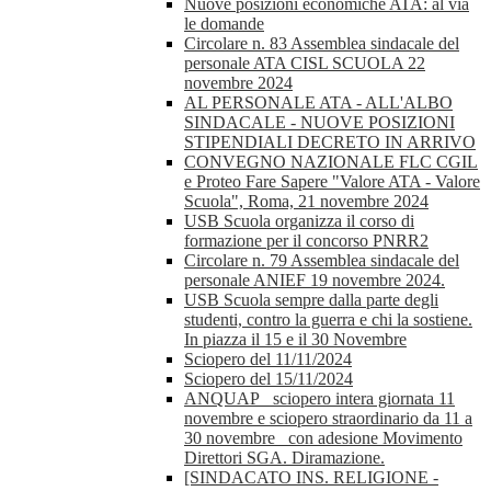
Nuove posizioni economiche ATA: al via
le domande
Circolare n. 83 Assemblea sindacale del
personale ATA CISL SCUOLA 22
novembre 2024
AL PERSONALE ATA - ALL'ALBO
SINDACALE - NUOVE POSIZIONI
STIPENDIALI DECRETO IN ARRIVO
CONVEGNO NAZIONALE FLC CGIL
e Proteo Fare Sapere "Valore ATA - Valore
Scuola", Roma, 21 novembre 2024
USB Scuola organizza il corso di
formazione per il concorso PNRR2
Circolare n. 79 Assemblea sindacale del
personale ANIEF 19 novembre 2024.
USB Scuola sempre dalla parte degli
studenti, contro la guerra e chi la sostiene.
In piazza il 15 e il 30 Novembre
Sciopero del 11/11/2024
Sciopero del 15/11/2024
ANQUAP_ sciopero intera giornata 11
novembre e sciopero straordinario da 11 a
30 novembre_ con adesione Movimento
Direttori SGA. Diramazione.
[SINDACATO INS. RELIGIONE -