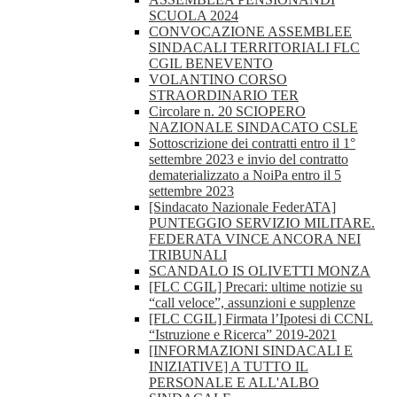
SCUOLA 2024
CONVOCAZIONE ASSEMBLEE
SINDACALI TERRITORIALI FLC
CGIL BENEVENTO
VOLANTINO CORSO
STRAORDINARIO TER
Circolare n. 20 SCIOPERO
NAZIONALE SINDACATO CSLE
Sottoscrizione dei contratti entro il 1°
settembre 2023 e invio del contratto
dematerializzato a NoiPa entro il 5
settembre 2023
[Sindacato Nazionale FederATA]
PUNTEGGIO SERVIZIO MILITARE.
FEDERATA VINCE ANCORA NEI
TRIBUNALI
SCANDALO IS OLIVETTI MONZA
[FLC CGIL] Precari: ultime notizie su
“call veloce”, assunzioni e supplenze
[FLC CGIL] Firmata l’Ipotesi di CCNL
“Istruzione e Ricerca” 2019-2021
[INFORMAZIONI SINDACALI E
INIZIATIVE] A TUTTO IL
PERSONALE E ALL'ALBO