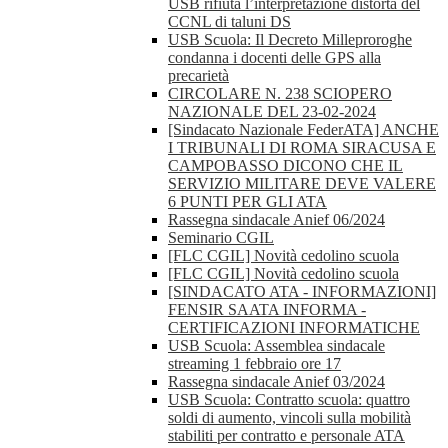
USB rifiuta l’interpretazione distorta del
CCNL di taluni DS
USB Scuola: Il Decreto Milleproroghe
condanna i docenti delle GPS alla
precarietà
CIRCOLARE N. 238 SCIOPERO
NAZIONALE DEL 23-02-2024
[Sindacato Nazionale FederATA] ANCHE
I TRIBUNALI DI ROMA SIRACUSA E
CAMPOBASSO DICONO CHE IL
SERVIZIO MILITARE DEVE VALERE
6 PUNTI PER GLI ATA
Rassegna sindacale Anief 06/2024
Seminario CGIL
[FLC CGIL] Novità cedolino scuola
[FLC CGIL] Novità cedolino scuola
[SINDACATO ATA - INFORMAZIONI]
FENSIR SAATA INFORMA -
CERTIFICAZIONI INFORMATICHE
USB Scuola: Assemblea sindacale
streaming 1 febbraio ore 17
Rassegna sindacale Anief 03/2024
USB Scuola: Contratto scuola: quattro
soldi di aumento, vincoli sulla mobilità
stabiliti per contratto e personale ATA