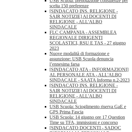
USB Scuola: prenotazione consulenze per
scelta 150 preferenze
[SINDACATO INS. RELIGIONE -
SAIR NOTIZIE] AI DOCENTI DI
RELIGIONE - ALL'ALBO
SINDACALE
FLC CAMPANIA - ASSEMBLEA
REGIONALE DIRIGENTI
SCOLASTICI, RSU E TAS - 27 giugno
2023
Nuove modalità di formazione e
assunzione: USB Scuola denuncia
l’ennesima farsa
[SINDACATO ATA - INFORMAZIONI]
AL PERSONALE ATA - ALL'ALBO
SINDACALE - SAATA Informa n.2-2023
[SINDACATO INS. RELIGIONE -
SAIR NOTIZIE] AI DOCENTI DI
RELIGIONE - ALL'ALBO
SINDACALE
USB Scuola: Scioglimento riserva GaE e
GPS Prima Fascia
USB Scuola: 14 giugno ore 17 Question
Time su TFA, immissioni e concorso
[SINDACATO DOCENTI - SADOC