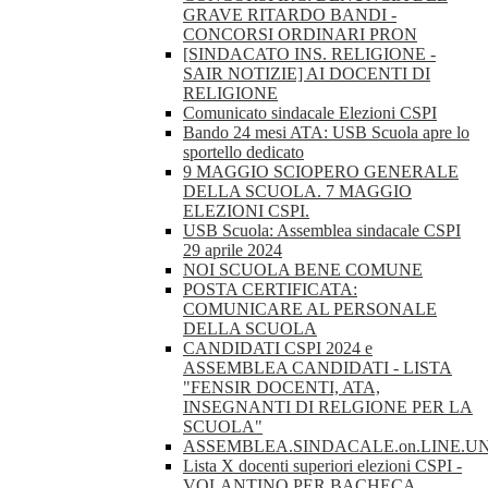
GRAVE RITARDO BANDI -
CONCORSI ORDINARI PRON
[SINDACATO INS. RELIGIONE -
SAIR NOTIZIE] AI DOCENTI DI
RELIGIONE
Comunicato sindacale Elezioni CSPI
Bando 24 mesi ATA: USB Scuola apre lo
sportello dedicato
9 MAGGIO SCIOPERO GENERALE
DELLA SCUOLA. 7 MAGGIO
ELEZIONI CSPI.
USB Scuola: Assemblea sindacale CSPI
29 aprile 2024
NOI SCUOLA BENE COMUNE
POSTA CERTIFICATA:
COMUNICARE AL PERSONALE
DELLA SCUOLA
CANDIDATI CSPI 2024 e
ASSEMBLEA CANDIDATI - LISTA
"FENSIR DOCENTI, ATA,
INSEGNANTI DI RELGIONE PER LA
SCUOLA"
ASSEMBLEA.SINDACALE.on.LINE.U
Lista X docenti superiori elezioni CSPI -
VOLANTINO PER BACHECA