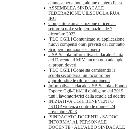
dannosa per alunni, alunne e intero Paese
ASSEMBLEA SINDACALE
FEDERAZIONE UILSCUOLA RUA
IRC
Comparto e area istruzione e ricerca -
settore scuola: sciopero nazionale 7
dicembre 2023
[FLC CGIL] Comunicato su applicazione
nuovi compensi orari previsti dal contratto
Sciopero: indizione sciopero
USB Scuola Informativa sindacale: Carta
del Docente, il MIM ancora non adempie
ai propri doveri
[FLC CGIL] Come sta cambiando la
scuola secondaria: un incontro per
approfondire le riforme imminenti
Informativa sindacale USB Scuola - Fondo
Espero: Cgil-Cisl-Uil obbligano dal 2019
tutti i lavoratori/trici della scuola ad aderire
INIZIATIVA CGIL BENEVENTO
"STOP violenza contro le donne" 24
novembre 2023
[SINDACATO DOCENTI - SADOC
INFORMA] AL PERSONALE
DOCENTE - ALL'ALBO SINDACALE