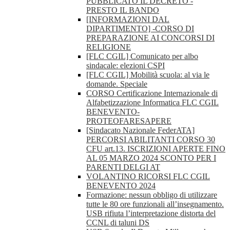
PUBBLICATO IL DECRETO -
PRESTO IL BANDO
[INFORMAZIONI DAL
DIPARTIMENTO] -CORSO DI
PREPARAZIONE AI CONCORSI DI
RELIGIONE
[FLC CGIL] Comunicato per albo
sindacale: elezioni CSPI
[FLC CGIL] Mobilità scuola: al via le
domande. Speciale
CORSO Certificazione Internazionale di
Alfabetizzazione Informatica FLC CGIL
BENEVENTO-
PROTEOFARESAPERE
[Sindacato Nazionale FederATA]
PERCORSI ABILITANTI CORSO 30
CFU art.13. ISCRIZIONI APERTE FINO
AL 05 MARZO 2024 SCONTO PER I
PARENTI DELGI AT
VOLANTINO RICORSI FLC CGIL
BENEVENTO 2024
Formazione: nessun obbligo di utilizzare
tutte le 80 ore funzionali all’insegnamento.
USB rifiuta l’interpretazione distorta del
CCNL di taluni DS