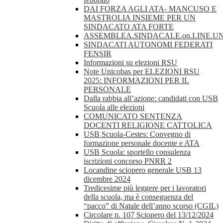
DAI FORZA AGLI ATA- MANCUSO E
MASTROLIA INSIEME PER UN
SINDACATO ATA FORTE
ASSEMBLEA.SINDACALE.on.LINE.UN
SINDACATI AUTONOMI FEDERATI
FENSIR
Informazioni su elezioni RSU
Note Unicobas per ELEZIONI RSU
2025: INFORMAZIONI PER IL
PERSONALE
Dalla rabbia all’azione: candidati con USB
Scuola alle elezioni
COMUNICATO SENTENZA
DOCENTI RELIGIONE CATTOLICA
USB Scuola-Cestes: Convegno di
formazione personale docente e ATA
USB Scuola: sportello consulenza
iscrizioni concorso PNRR 2
Locandine sciopero generale USB 13
dicembre 2024
Tredicesime più leggere per i lavoratori
della scuola, ma è conseguenza del
“pacco” di Natale dell’anno scorso (CGIL)
Circolare n. 107 Sciopero del 13/12/2024