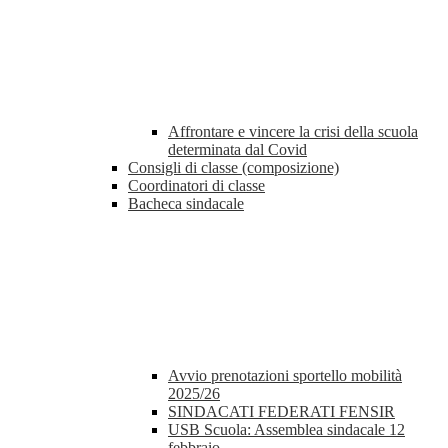
Affrontare e vincere la crisi della scuola
determinata dal Covid
Consigli di classe (composizione)
Coordinatori di classe
Bacheca sindacale
Avvio prenotazioni sportello mobilità
2025/26
SINDACATI FEDERATI FENSIR
USB Scuola: Assemblea sindacale 12
febbraio