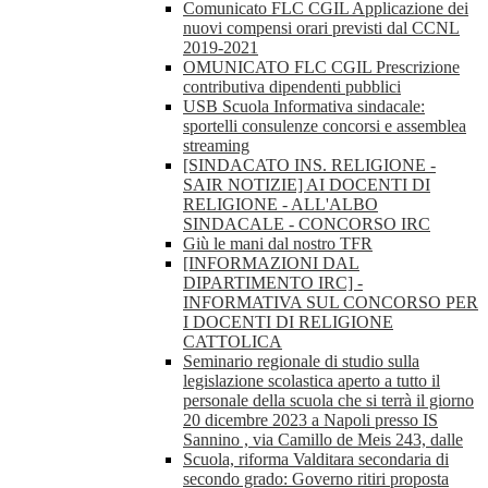
Comunicato FLC CGIL Applicazione dei
nuovi compensi orari previsti dal CCNL
2019-2021
OMUNICATO FLC CGIL Prescrizione
contributiva dipendenti pubblici
USB Scuola Informativa sindacale:
sportelli consulenze concorsi e assemblea
streaming
[SINDACATO INS. RELIGIONE -
SAIR NOTIZIE] AI DOCENTI DI
RELIGIONE - ALL'ALBO
SINDACALE - CONCORSO IRC
Giù le mani dal nostro TFR
[INFORMAZIONI DAL
DIPARTIMENTO IRC] -
INFORMATIVA SUL CONCORSO PER
I DOCENTI DI RELIGIONE
CATTOLICA
Seminario regionale di studio sulla
legislazione scolastica aperto a tutto il
personale della scuola che si terrà il giorno
20 dicembre 2023 a Napoli presso IS
Sannino , via Camillo de Meis 243, dalle
Scuola, riforma Valditara secondaria di
secondo grado: Governo ritiri proposta