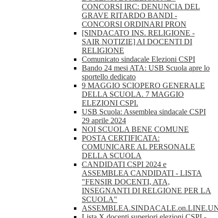
CONCORSI IRC: DENUNCIA DEL
GRAVE RITARDO BANDI -
CONCORSI ORDINARI PRON
[SINDACATO INS. RELIGIONE -
SAIR NOTIZIE] AI DOCENTI DI
RELIGIONE
Comunicato sindacale Elezioni CSPI
Bando 24 mesi ATA: USB Scuola apre lo
sportello dedicato
9 MAGGIO SCIOPERO GENERALE
DELLA SCUOLA. 7 MAGGIO
ELEZIONI CSPI.
USB Scuola: Assemblea sindacale CSPI
29 aprile 2024
NOI SCUOLA BENE COMUNE
POSTA CERTIFICATA:
COMUNICARE AL PERSONALE
DELLA SCUOLA
CANDIDATI CSPI 2024 e
ASSEMBLEA CANDIDATI - LISTA
"FENSIR DOCENTI, ATA,
INSEGNANTI DI RELGIONE PER LA
SCUOLA"
ASSEMBLEA.SINDACALE.on.LINE.U
Lista X docenti superiori elezioni CSPI -