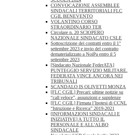
CONVOCAZIONE ASSEMBLEE
SINDACALI TERRITORIALI FLC
CGIL BENEVENTO
VOLANTINO CORSO
STRAORDINARIO TER
Circolare n. 20 SCIOPERO
NAZIONALE SINDACATO CSLE
Sottoscrizione dei contratti entro il 1°
settembre 2023 e invio del contratto
dematerializzato a NoiPa entro il 5
settembre 2023
[Sindacato Nazionale FederATA]
PUNTEGGIO SERVIZIO MILITARE.
FEDERATA VINCE ANCORA NEI
TRIBUNALI
SCANDALO IS OLIVETTI MONZA
[FLC CGIL] Precari: ultime notizie su
“call veloce”, assunzioni e supplenze
[FLC CGIL] Firmata l’Ipotesi di CCNL
“Istruzione e Ricerca” 2019-2021
[INFORMAZIONI SINDACALI E
INIZIATIVE] A TUTTO IL
PERSONALE E ALL'ALBO
SINDACALE