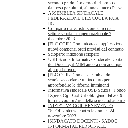
secondo grado: Governo ritiri proposta
dannosa per alunni, alunne e intero Paese
ASSEMBLEA SINDACALE
FEDERAZIONE UILSCUOLA RUA
IRC
Comparto e area istruzione e ricerca -
settore scuola: sciopero nazionale 7
dicembre 2023
[FLC CGIL] Comunicato su applicazione
nuovi compensi orari previsti dal contratto
Sciopero: indizione sciopero
USB Scuola Informativa sindacale: Carta
del Docente, il MIM ancora non adempie
ai propri doveri
[FLC CGIL] Come sta cambiando la
scuola secondaria: un incontro per
approfondire le riforme imminenti
Informativa sindacale USB Scuola - Fondo
Espero: Cgil-Cisl-Uil obbligano dal 2019
tutti i lavoratori/trici della scuola ad aderire
INIZIATIVA CGIL BENEVENTO
"STOP violenza contro le donne" 24
novembre 2023
[SINDACATO DOCENTI - SADOC
INFORMA] AL PERSONALE