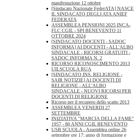
manifestazione 12 ottobre
[Sindacato Nazionale FederATA] NASCE
IL SINDACATO DEGLI ATA ANIEF
FEDERATA
ASSEMBLEA PENSIONI 2025 INCA-
FLC CGIL - SPI BENEVENTO 11
OTTOBRE 2024
[SINDACATO DOCENTI - SADOC
INFORMA] AI DOCENTI - ALL'ALBO
SINDACALE - RICORSI GRATUITI -
SADOC INFORMA N. 2
RICORSO RICONOSCIMENTO 2013
UILSCUOLA RUA
[SINDACATO INS. RELIGIONE -
SAIR NOTIZIE] AI DOCENTI DI
RELIGIONE - ALL'ALBO
SINDACALE - NUOVI RICORSI PER
DOCENTI DI RELIGIONE
Ricorso per il recupero dello scatto 2013
ASSEMBLEA VENERDI 27
SETTEMBRE
INIZIATIVA "MARCIA DELLA FAME"
1957 - 80 ANNI CGIL BENEVENTO
USB SCUOLA - Assemblea online 26
settembre ore 17: anno di formazione e