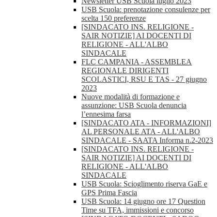
Newsletter USB Scuola luglio 2023
USB Scuola: prenotazione consulenze per
scelta 150 preferenze
[SINDACATO INS. RELIGIONE -
SAIR NOTIZIE] AI DOCENTI DI
RELIGIONE - ALL'ALBO
SINDACALE
FLC CAMPANIA - ASSEMBLEA
REGIONALE DIRIGENTI
SCOLASTICI, RSU E TAS - 27 giugno
2023
Nuove modalità di formazione e
assunzione: USB Scuola denuncia
l’ennesima farsa
[SINDACATO ATA - INFORMAZIONI]
AL PERSONALE ATA - ALL'ALBO
SINDACALE - SAATA Informa n.2-2023
[SINDACATO INS. RELIGIONE -
SAIR NOTIZIE] AI DOCENTI DI
RELIGIONE - ALL'ALBO
SINDACALE
USB Scuola: Scioglimento riserva GaE e
GPS Prima Fascia
USB Scuola: 14 giugno ore 17 Question
Time su TFA, immissioni e concorso