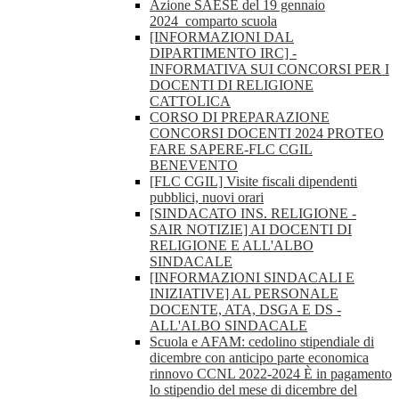
Azione SAESE del 19 gennaio
2024_comparto scuola
[INFORMAZIONI DAL
DIPARTIMENTO IRC] -
INFORMATIVA SUI CONCORSI PER I
DOCENTI DI RELIGIONE
CATTOLICA
CORSO DI PREPARAZIONE
CONCORSI DOCENTI 2024 PROTEO
FARE SAPERE-FLC CGIL
BENEVENTO
[FLC CGIL] Visite fiscali dipendenti
pubblici, nuovi orari
[SINDACATO INS. RELIGIONE -
SAIR NOTIZIE] AI DOCENTI DI
RELIGIONE E ALL'ALBO
SINDACALE
[INFORMAZIONI SINDACALI E
INIZIATIVE] AL PERSONALE
DOCENTE, ATA, DSGA E DS -
ALL'ALBO SINDACALE
Scuola e AFAM: cedolino stipendiale di
dicembre con anticipo parte economica
rinnovo CCNL 2022-2024 È in pagamento
lo stipendio del mese di dicembre del