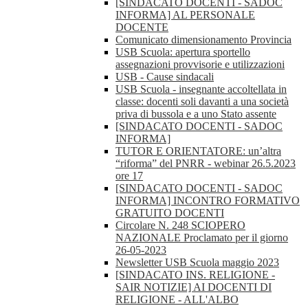
[SINDACATO DOCENTI - SADOC
INFORMA] AL PERSONALE
DOCENTE
Comunicato dimensionamento Provincia
USB Scuola: apertura sportello
assegnazioni provvisorie e utilizzazioni
USB - Cause sindacali
USB Scuola - insegnante accoltellata in
classe: docenti soli davanti a una società
priva di bussola e a uno Stato assente
[SINDACATO DOCENTI - SADOC
INFORMA]
TUTOR E ORIENTATORE: un’altra
“riforma” del PNRR - webinar 26.5.2023
ore 17
[SINDACATO DOCENTI - SADOC
INFORMA] INCONTRO FORMATIVO
GRATUITO DOCENTI
Circolare N. 248 SCIOPERO
NAZIONALE Proclamato per il giorno
26-05-2023
Newsletter USB Scuola maggio 2023
[SINDACATO INS. RELIGIONE -
SAIR NOTIZIE] AI DOCENTI DI
RELIGIONE - ALL'ALBO