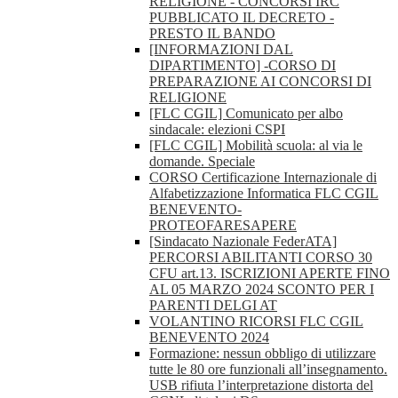
RELIGIONE - CONCORSI IRC
PUBBLICATO IL DECRETO -
PRESTO IL BANDO
[INFORMAZIONI DAL
DIPARTIMENTO] -CORSO DI
PREPARAZIONE AI CONCORSI DI
RELIGIONE
[FLC CGIL] Comunicato per albo
sindacale: elezioni CSPI
[FLC CGIL] Mobilità scuola: al via le
domande. Speciale
CORSO Certificazione Internazionale di
Alfabetizzazione Informatica FLC CGIL
BENEVENTO-
PROTEOFARESAPERE
[Sindacato Nazionale FederATA]
PERCORSI ABILITANTI CORSO 30
CFU art.13. ISCRIZIONI APERTE FINO
AL 05 MARZO 2024 SCONTO PER I
PARENTI DELGI AT
VOLANTINO RICORSI FLC CGIL
BENEVENTO 2024
Formazione: nessun obbligo di utilizzare
tutte le 80 ore funzionali all’insegnamento.
USB rifiuta l’interpretazione distorta del