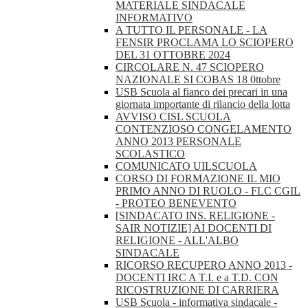
MATERIALE SINDACALE
INFORMATIVO
A TUTTO IL PERSONALE - LA
FENSIR PROCLAMA LO SCIOPERO
DEL 31 OTTOBRE 2024
CIRCOLARE N. 47 SCIOPERO
NAZIONALE SI COBAS 18 0ttobre
USB Scuola al fianco dei precari in una
giornata importante di rilancio della lotta
AVVISO CISL SCUOLA
CONTENZIOSO CONGELAMENTO
ANNO 2013 PERSONALE
SCOLASTICO
COMUNICATO UILSCUOLA
CORSO DI FORMAZIONE IL MIO
PRIMO ANNO DI RUOLO - FLC CGIL
- PROTEO BENEVENTO
[SINDACATO INS. RELIGIONE -
SAIR NOTIZIE] AI DOCENTI DI
RELIGIONE - ALL'ALBO
SINDACALE
RICORSO RECUPERO ANNO 2013 -
DOCENTI IRC A T.I. e a T.D. CON
RICOSTRUZIONE DI CARRIERA
USB Scuola - informativa sindacale -