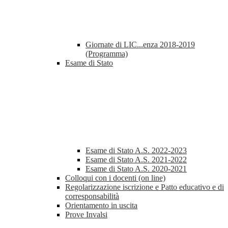
Giornate di LIC...enza 2018-2019
(Programma)
Esame di Stato
Esame di Stato A.S. 2022-2023
Esame di Stato A.S. 2021-2022
Esame di Stato A.S. 2020-2021
Colloqui con i docenti (on line)
Regolarizzazione iscrizione e Patto educativo e di
corresponsabilità
Orientamento in uscita
Prove Invalsi