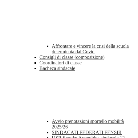
Affrontare e vincere la crisi della scuola
determinata dal Covid
Consigli di classe (composizione)
Coordinatori di classe
Bacheca sindacale
Avvio prenotazioni sportello mobilità
2025/26
SINDACATI FEDERATI FENSIR
USB Scuola: Assemblea sindacale 12