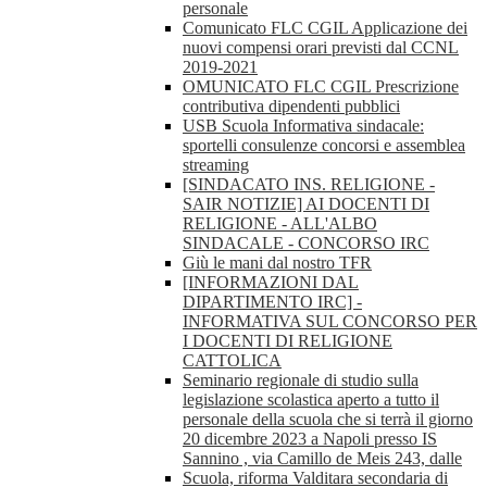
personale
Comunicato FLC CGIL Applicazione dei
nuovi compensi orari previsti dal CCNL
2019-2021
OMUNICATO FLC CGIL Prescrizione
contributiva dipendenti pubblici
USB Scuola Informativa sindacale:
sportelli consulenze concorsi e assemblea
streaming
[SINDACATO INS. RELIGIONE -
SAIR NOTIZIE] AI DOCENTI DI
RELIGIONE - ALL'ALBO
SINDACALE - CONCORSO IRC
Giù le mani dal nostro TFR
[INFORMAZIONI DAL
DIPARTIMENTO IRC] -
INFORMATIVA SUL CONCORSO PER
I DOCENTI DI RELIGIONE
CATTOLICA
Seminario regionale di studio sulla
legislazione scolastica aperto a tutto il
personale della scuola che si terrà il giorno
20 dicembre 2023 a Napoli presso IS
Sannino , via Camillo de Meis 243, dalle
Scuola, riforma Valditara secondaria di