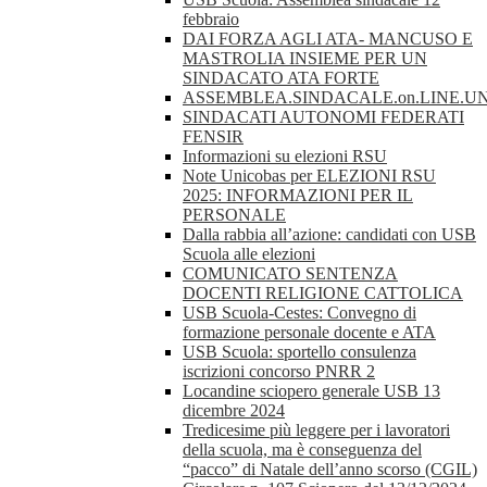
febbraio
DAI FORZA AGLI ATA- MANCUSO E
MASTROLIA INSIEME PER UN
SINDACATO ATA FORTE
ASSEMBLEA.SINDACALE.on.LINE.UN
SINDACATI AUTONOMI FEDERATI
FENSIR
Informazioni su elezioni RSU
Note Unicobas per ELEZIONI RSU
2025: INFORMAZIONI PER IL
PERSONALE
Dalla rabbia all’azione: candidati con USB
Scuola alle elezioni
COMUNICATO SENTENZA
DOCENTI RELIGIONE CATTOLICA
USB Scuola-Cestes: Convegno di
formazione personale docente e ATA
USB Scuola: sportello consulenza
iscrizioni concorso PNRR 2
Locandine sciopero generale USB 13
dicembre 2024
Tredicesime più leggere per i lavoratori
della scuola, ma è conseguenza del
“pacco” di Natale dell’anno scorso (CGIL)