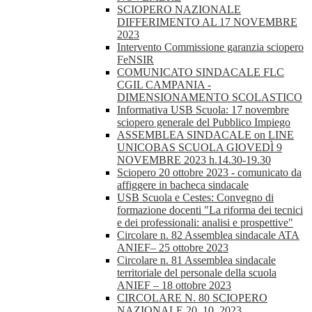
SCIOPERO NAZIONALE
DIFFERIMENTO AL 17 NOVEMBRE
2023
Intervento Commissione garanzia sciopero
FeNSIR
COMUNICATO SINDACALE FLC
CGIL CAMPANIA -
DIMENSIONAMENTO SCOLASTICO
Informativa USB Scuola: 17 novembre
sciopero generale del Pubblico Impiego
ASSEMBLEA SINDACALE on LINE
UNICOBAS SCUOLA GIOVEDÌ 9
NOVEMBRE 2023 h.14.30-19.30
Sciopero 20 ottobre 2023 - comunicato da
affiggere in bacheca sindacale
USB Scuola e Cestes: Convegno di
formazione docenti "La riforma dei tecnici
e dei professionali: analisi e prospettive"
Circolare n. 82 Assemblea sindacale ATA
ANIEF– 25 ottobre 2023
Circolare n. 81 Assemblea sindacale
territoriale del personale della scuola
ANIEF – 18 ottobre 2023
CIRCOLARE N. 80 SCIOPERO
NAZIONALE 20_10_2023