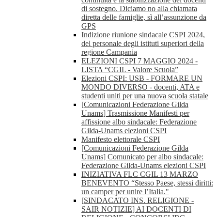
di sostegno. Diciamo no alla chiamata
diretta delle famiglie, sì all’assunzione da
GPS
Indizione riunione sindacale CSPI 2024,
del personale degli istituti superiori della
regione Campania
ELEZIONI CSPI 7 MAGGIO 2024 -
LISTA “CGIL - Valore Scuola”
Elezioni CSPI: USB - FORMARE UN
MONDO DIVERSO - docenti, ATA e
studenti uniti per una nuova scuola statale
[Comunicazioni Federazione Gilda
Unams] Trasmissione Manifesti per
affissione albo sindacale: Federazione
Gilda-Unams elezioni CSPI
Manifesto elettorale CSPI
[Comunicazioni Federazione Gilda
Unams] Comunicato per albo sindacale:
Federazione Gilda-Unams elezioni CSPI
INIZIATIVA FLC CGIL 13 MARZO
BENEVENTO “Stesso Paese, stessi diritti:
un camper per unire l’Italia."
[SINDACATO INS. RELIGIONE -
SAIR NOTIZIE] AI DOCENTI DI