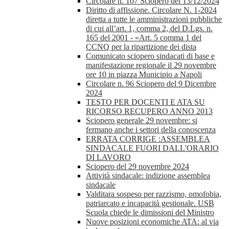
Circolare n. 107 Sciopero del 13/12/2024
Diritto di affissione. Circolare N. 1-2024
diretta a tutte le amministrazioni pubbliche
di cui all’art. 1, comma 2, del D.Lgs. n.
165 del 2001 - «Art. 5 comma 1 del
CCNQ per la ripartizione dei dista
Comunicato sciopero sindacati di base e
manifestazione regionale il 29 novembre
ore 10 in piazza Municipio a Napoli
Circolare n. 96 Sciopero del 9 Dicembre
2024
TESTO PER DOCENTI E ATA SU
RICORSO RECUPERO ANNO 2013
Sciopero generale 29 novembre: si
fermano anche i settori della conoscenza
ERRATA CORRIGE :ASSEMBLEA
SINDACALE FUORI DALL'ORARIO
DI LAVORO
Sciopero del 29 novembre 2024
Attività sindacale: indizione assemblea
sindacale
Valditara sospeso per razzismo, omofobia,
patriarcato e incapacità gestionale. USB
Scuola chiede le dimissioni del Ministro
Nuove posizioni economiche ATA: al via