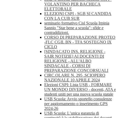
VOLANTINO PER BACHECA
ELETTORALE
ELEZIONI CSPI - SGB SI CANDIDA
CON LA CUB SUR
seminario formativo Cisl Scuola Irpinia
Sannio "Star bene a scuola": sfide e
contraddizioni.
CORSO DI PREPARAZIONE PROTEO
-FLC CGIL BN - TFA SOSTEGNO IX
CICLO
[SINDACATO INS. RELIGIONE -
SAIR NOTIZIE] AI DOCENTI DI
RELIGIONE - ALL'ALBO
SINDACALE - CORSI DI
PREPARAZIONE CONCORSUALI
CIRC.OLARE N. 295 .SCIOPERO
NAZIONALE 10 APRILE 2024
Elezioni CSPI: Lista USB - FORMARE
UN MONDO DIVERSO - docenti, ATA e
studenti uniti per una nuova scuola statale
USB Scuola: Avvio sportello consulenze
per aggiornamento o inserimento GPS
2024-26
USB Scuola: L’unica garanzia di
continuità è la stabilizzazione dei docenti