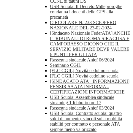
CCNL di taluni DS
USB Scuola: Il Decreto Milleproroghe
condanna i docenti delle GPS alla
precarietà
CIRCOLARE N. 238 SCIOPERO
NAZIONALE DEL 23-02-2024
[Sindacato Nazionale FederATA] ANCHE
I TRIBUNALI DI ROMA SIRACUSA E
CAMPOBASSO DICONO CHE IL
SERVIZIO MILITARE DEVE VALERE
6 PUNTI PER GLI ATA
Rassegna sindacale Anief 06/2024
Seminario CGIL
[FLC CGIL] Novità cedolino scuola
[FLC CGIL] Novità cedolino scuola
[SINDACATO ATA - INFORMAZIONI]
FENSIR SAATA INFORMA -
CERTIFICAZIONI INFORMATICHE
USB Scuola: Assemblea sindacale
streaming 1 febbraio ore 17
Rassegna sindacale Anief 03/2024
USB Scuola: Contratto scuola: quattro
soldi di aumento, vincoli sulla mobilità
stabiliti per contratto e personale ATA
sempre meno valorizzato