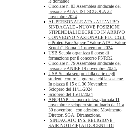
le domande
Circolare n. 83 Assemblea sindacale del
personale ATA CISL SCUOLA 22
novembre 2024
AL PERSONALE ATA - ALL'ALBO
SINDACALE - NUOVE POSIZIONI
STIPENDIALI DECRETO IN ARRIVO
CONVEGNO NAZIONALE FLC CGIL
e Proteo Fare Sapere "Valore ATA - Valore
Scuola", Roma, 21 novembre 2024
USB Scuola organizza il corso di
formazione per il concorso PNRR2
Circolare n. 79 Assemblea sindacale del
personale ANIEF 19 novembre 2024.
USB Scuola sempre dalla parte degli
studenti, contro la guerra e chi la sostiene.
In piazza il 15 e il 30 Novembre
Sciopero del 11/11/2024
Sciopero del 15/11/2024
ANQUAP_ sciopero intera giornata 11
novembre e sciopero straordinario da 11 a
30 novembre_ con adesione Movimento
Direttori SGA. Diramazione.
[SINDACATO INS. RELIGIONE -
SAIR NOTIZIE] AI DOCENTI DI