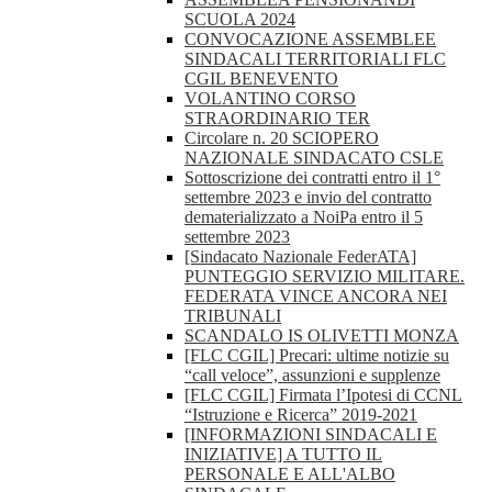
SCUOLA 2024
CONVOCAZIONE ASSEMBLEE
SINDACALI TERRITORIALI FLC
CGIL BENEVENTO
VOLANTINO CORSO
STRAORDINARIO TER
Circolare n. 20 SCIOPERO
NAZIONALE SINDACATO CSLE
Sottoscrizione dei contratti entro il 1°
settembre 2023 e invio del contratto
dematerializzato a NoiPa entro il 5
settembre 2023
[Sindacato Nazionale FederATA]
PUNTEGGIO SERVIZIO MILITARE.
FEDERATA VINCE ANCORA NEI
TRIBUNALI
SCANDALO IS OLIVETTI MONZA
[FLC CGIL] Precari: ultime notizie su
“call veloce”, assunzioni e supplenze
[FLC CGIL] Firmata l’Ipotesi di CCNL
“Istruzione e Ricerca” 2019-2021
[INFORMAZIONI SINDACALI E
INIZIATIVE] A TUTTO IL
PERSONALE E ALL'ALBO