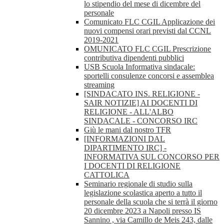
lo stipendio del mese di dicembre del
personale
Comunicato FLC CGIL Applicazione dei
nuovi compensi orari previsti dal CCNL
2019-2021
OMUNICATO FLC CGIL Prescrizione
contributiva dipendenti pubblici
USB Scuola Informativa sindacale:
sportelli consulenze concorsi e assemblea
streaming
[SINDACATO INS. RELIGIONE -
SAIR NOTIZIE] AI DOCENTI DI
RELIGIONE - ALL'ALBO
SINDACALE - CONCORSO IRC
Giù le mani dal nostro TFR
[INFORMAZIONI DAL
DIPARTIMENTO IRC] -
INFORMATIVA SUL CONCORSO PER
I DOCENTI DI RELIGIONE
CATTOLICA
Seminario regionale di studio sulla
legislazione scolastica aperto a tutto il
personale della scuola che si terrà il giorno
20 dicembre 2023 a Napoli presso IS
Sannino , via Camillo de Meis 243, dalle