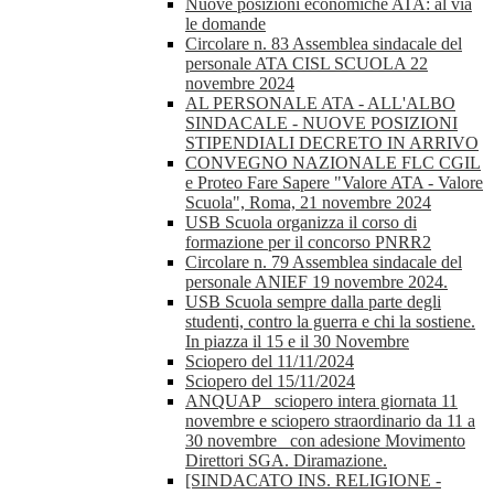
Nuove posizioni economiche ATA: al via
le domande
Circolare n. 83 Assemblea sindacale del
personale ATA CISL SCUOLA 22
novembre 2024
AL PERSONALE ATA - ALL'ALBO
SINDACALE - NUOVE POSIZIONI
STIPENDIALI DECRETO IN ARRIVO
CONVEGNO NAZIONALE FLC CGIL
e Proteo Fare Sapere "Valore ATA - Valore
Scuola", Roma, 21 novembre 2024
USB Scuola organizza il corso di
formazione per il concorso PNRR2
Circolare n. 79 Assemblea sindacale del
personale ANIEF 19 novembre 2024.
USB Scuola sempre dalla parte degli
studenti, contro la guerra e chi la sostiene.
In piazza il 15 e il 30 Novembre
Sciopero del 11/11/2024
Sciopero del 15/11/2024
ANQUAP_ sciopero intera giornata 11
novembre e sciopero straordinario da 11 a
30 novembre_ con adesione Movimento
Direttori SGA. Diramazione.
[SINDACATO INS. RELIGIONE -