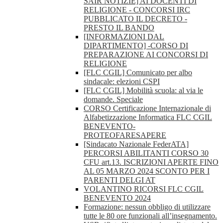
SAIR NOTIZIE] AI DOCENTI DI
RELIGIONE - CONCORSI IRC
PUBBLICATO IL DECRETO -
PRESTO IL BANDO
[INFORMAZIONI DAL
DIPARTIMENTO] -CORSO DI
PREPARAZIONE AI CONCORSI DI
RELIGIONE
[FLC CGIL] Comunicato per albo
sindacale: elezioni CSPI
[FLC CGIL] Mobilità scuola: al via le
domande. Speciale
CORSO Certificazione Internazionale di
Alfabetizzazione Informatica FLC CGIL
BENEVENTO-
PROTEOFARESAPERE
[Sindacato Nazionale FederATA]
PERCORSI ABILITANTI CORSO 30
CFU art.13. ISCRIZIONI APERTE FINO
AL 05 MARZO 2024 SCONTO PER I
PARENTI DELGI AT
VOLANTINO RICORSI FLC CGIL
BENEVENTO 2024
Formazione: nessun obbligo di utilizzare
tutte le 80 ore funzionali all’insegnamento.