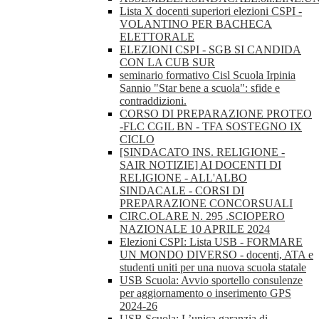
Lista X docenti superiori elezioni CSPI -
VOLANTINO PER BACHECA
ELETTORALE
ELEZIONI CSPI - SGB SI CANDIDA
CON LA CUB SUR
seminario formativo Cisl Scuola Irpinia
Sannio "Star bene a scuola": sfide e
contraddizioni.
CORSO DI PREPARAZIONE PROTEO
-FLC CGIL BN - TFA SOSTEGNO IX
CICLO
[SINDACATO INS. RELIGIONE -
SAIR NOTIZIE] AI DOCENTI DI
RELIGIONE - ALL'ALBO
SINDACALE - CORSI DI
PREPARAZIONE CONCORSUALI
CIRC.OLARE N. 295 .SCIOPERO
NAZIONALE 10 APRILE 2024
Elezioni CSPI: Lista USB - FORMARE
UN MONDO DIVERSO - docenti, ATA e
studenti uniti per una nuova scuola statale
USB Scuola: Avvio sportello consulenze
per aggiornamento o inserimento GPS
2024-26
USB Scuola: L’unica garanzia di