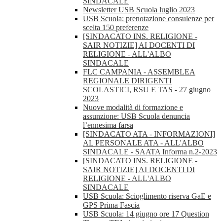
SINDACALE
Newsletter USB Scuola luglio 2023
USB Scuola: prenotazione consulenze per
scelta 150 preferenze
[SINDACATO INS. RELIGIONE -
SAIR NOTIZIE] AI DOCENTI DI
RELIGIONE - ALL'ALBO
SINDACALE
FLC CAMPANIA - ASSEMBLEA
REGIONALE DIRIGENTI
SCOLASTICI, RSU E TAS - 27 giugno
2023
Nuove modalità di formazione e
assunzione: USB Scuola denuncia
l’ennesima farsa
[SINDACATO ATA - INFORMAZIONI]
AL PERSONALE ATA - ALL'ALBO
SINDACALE - SAATA Informa n.2-2023
[SINDACATO INS. RELIGIONE -
SAIR NOTIZIE] AI DOCENTI DI
RELIGIONE - ALL'ALBO
SINDACALE
USB Scuola: Scioglimento riserva GaE e
GPS Prima Fascia
USB Scuola: 14 giugno ore 17 Question