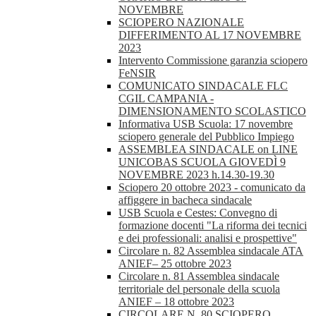
NOVEMBRE
SCIOPERO NAZIONALE
DIFFERIMENTO AL 17 NOVEMBRE
2023
Intervento Commissione garanzia sciopero
FeNSIR
COMUNICATO SINDACALE FLC
CGIL CAMPANIA -
DIMENSIONAMENTO SCOLASTICO
Informativa USB Scuola: 17 novembre
sciopero generale del Pubblico Impiego
ASSEMBLEA SINDACALE on LINE
UNICOBAS SCUOLA GIOVEDÌ 9
NOVEMBRE 2023 h.14.30-19.30
Sciopero 20 ottobre 2023 - comunicato da
affiggere in bacheca sindacale
USB Scuola e Cestes: Convegno di
formazione docenti "La riforma dei tecnici
e dei professionali: analisi e prospettive"
Circolare n. 82 Assemblea sindacale ATA
ANIEF– 25 ottobre 2023
Circolare n. 81 Assemblea sindacale
territoriale del personale della scuola
ANIEF – 18 ottobre 2023
CIRCOLARE N. 80 SCIOPERO