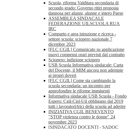
Scuola, riforma Valditara secondaria di
secondo grado: Governo ritiri proposta
dannosa per alunni, alunne e intero Paese
ASSEMBLEA SINDACALE
FEDERAZIONE UILSCUOLA RUA
IRC
Comparto e area istruzione e ricerca -
settore scuola: sciopero nazionale 7
dicembre 2023
[FLC CGIL] Comunicato su applicazione
nuovi compensi orari previsti dal contratto
Sciopero: indizione sciopero
USB Scuola Informativa sindacale: Carta
del Docente, il MIM ancora non adempie
ai propri doveri
[FLC CGIL] Come sta cambiando la
scuola secondaria: un incontro per
approfondire le riforme imminenti
Informativa sindacale USB Scuola - Fondo
Espero: Cgil-Cisl-Uil obbligano dal 2019
tutti i lavoratori/trici della scuola ad aderire
INIZIATIVA CGIL BENEVENTO
"STOP violenza contro le donne" 24
novembre 2023
[SINDACATO DOCENTI - SADOC