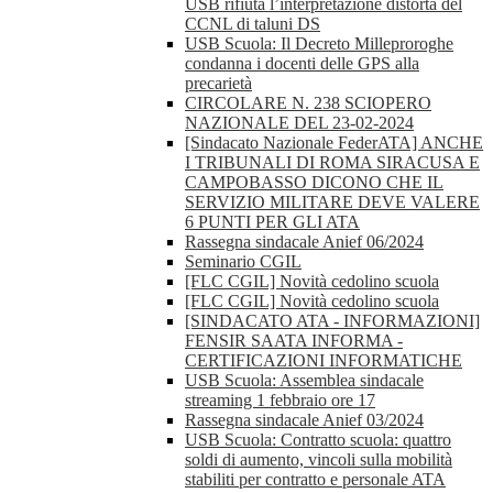
USB rifiuta l’interpretazione distorta del
CCNL di taluni DS
USB Scuola: Il Decreto Milleproroghe
condanna i docenti delle GPS alla
precarietà
CIRCOLARE N. 238 SCIOPERO
NAZIONALE DEL 23-02-2024
[Sindacato Nazionale FederATA] ANCHE
I TRIBUNALI DI ROMA SIRACUSA E
CAMPOBASSO DICONO CHE IL
SERVIZIO MILITARE DEVE VALERE
6 PUNTI PER GLI ATA
Rassegna sindacale Anief 06/2024
Seminario CGIL
[FLC CGIL] Novità cedolino scuola
[FLC CGIL] Novità cedolino scuola
[SINDACATO ATA - INFORMAZIONI]
FENSIR SAATA INFORMA -
CERTIFICAZIONI INFORMATICHE
USB Scuola: Assemblea sindacale
streaming 1 febbraio ore 17
Rassegna sindacale Anief 03/2024
USB Scuola: Contratto scuola: quattro
soldi di aumento, vincoli sulla mobilità
stabiliti per contratto e personale ATA