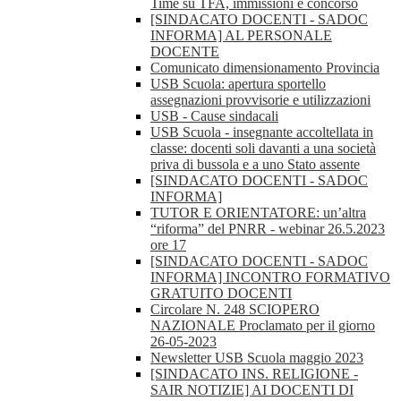
Time su TFA, immissioni e concorso
[SINDACATO DOCENTI - SADOC
INFORMA] AL PERSONALE
DOCENTE
Comunicato dimensionamento Provincia
USB Scuola: apertura sportello
assegnazioni provvisorie e utilizzazioni
USB - Cause sindacali
USB Scuola - insegnante accoltellata in
classe: docenti soli davanti a una società
priva di bussola e a uno Stato assente
[SINDACATO DOCENTI - SADOC
INFORMA]
TUTOR E ORIENTATORE: un’altra
“riforma” del PNRR - webinar 26.5.2023
ore 17
[SINDACATO DOCENTI - SADOC
INFORMA] INCONTRO FORMATIVO
GRATUITO DOCENTI
Circolare N. 248 SCIOPERO
NAZIONALE Proclamato per il giorno
26-05-2023
Newsletter USB Scuola maggio 2023
[SINDACATO INS. RELIGIONE -
SAIR NOTIZIE] AI DOCENTI DI