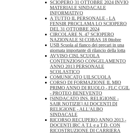
SCIOPERO 31 OTTOBRE 2024 INVIO
MATERIALE SINDACALE
INFORMATIVO
A TUTTO IL PERSONALE - LA
FENSIR PROCLAMA LO SCIOPERO
DEL 31 OTTOBRE 2024
CIRCOLARE N. 47 SCIOPERO
NAZIONALE SI COBAS 18 0ttobre
USB Scuola al fianco dei precari in una
giornata importante di rilancio della lotta
AVVISO CISL SCUOLA
CONTENZIOSO CONGELAMENTO
ANNO 2013 PERSONALE
SCOLASTICO
COMUNICATO UILSCUOLA
CORSO DI FORMAZIONE IL MIO
PRIMO ANNO DI RUOLO - FLC CGIL
- PROTEO BENEVENTO
[SINDACATO INS. RELIGIONE -
SAIR NOTIZIE] AI DOCENTI DI
RELIGIONE - ALL'ALBO
SINDACALE
RICORSO RECUPERO ANNO 2013 -
DOCENTI IRC A T.I. e a T.D. CON
RICOSTRUZIONE DI CARRIERA