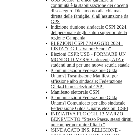
continuità è la stabilizzazione dei docenti
di sostegno. Diciamo no alla chiamata
diretta delle famiglie, sì all’assunzione da
GPS
Indizione riunione sindacale CSPI 2024,
del personale degli istituti superiori della
regione Campania
ELEZIONI CSPI 7 MAGGIO 2024 -
LISTA “CGIL - Valore Scuola”
Elezioni CSPI: USB - FORMARE UN
MONDO DIVERSO - docenti, ATA e
studenti uniti per una nuova scuola statale
[Comunicazioni Federazione Gilda
Unams] Trasmissione Manifesti per
affissione albo sindacale: Federazione
Gilda-Unams elezioni CSPI
Manifesto elettorale CSPI
[Comunicazioni Federazione Gilda
Unams] Comunicato per albo sindacale:
Federazione Gilda-Unams elezioni CSPI
INIZIATIVA FLC CGIL 13 MARZO
BENEVENTO “Stesso Paese, stessi diritti:
un camper per unire l’Italia."
[SINDACATO INS. RELIGIONE -