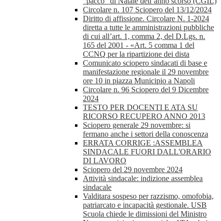
“pacco” di Natale dell’anno scorso (CGIL)
Circolare n. 107 Sciopero del 13/12/2024
Diritto di affissione. Circolare N. 1-2024
diretta a tutte le amministrazioni pubbliche
di cui all’art. 1, comma 2, del D.Lgs. n.
165 del 2001 - «Art. 5 comma 1 del
CCNQ per la ripartizione dei dista
Comunicato sciopero sindacati di base e
manifestazione regionale il 29 novembre
ore 10 in piazza Municipio a Napoli
Circolare n. 96 Sciopero del 9 Dicembre
2024
TESTO PER DOCENTI E ATA SU
RICORSO RECUPERO ANNO 2013
Sciopero generale 29 novembre: si
fermano anche i settori della conoscenza
ERRATA CORRIGE :ASSEMBLEA
SINDACALE FUORI DALL'ORARIO
DI LAVORO
Sciopero del 29 novembre 2024
Attività sindacale: indizione assemblea
sindacale
Valditara sospeso per razzismo, omofobia,
patriarcato e incapacità gestionale. USB
Scuola chiede le dimissioni del Ministro