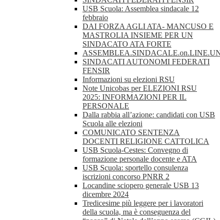
USB Scuola: Assemblea sindacale 12
febbraio
DAI FORZA AGLI ATA- MANCUSO E
MASTROLIA INSIEME PER UN
SINDACATO ATA FORTE
ASSEMBLEA.SINDACALE.on.LINE.UN
SINDACATI AUTONOMI FEDERATI
FENSIR
Informazioni su elezioni RSU
Note Unicobas per ELEZIONI RSU
2025: INFORMAZIONI PER IL
PERSONALE
Dalla rabbia all’azione: candidati con USB
Scuola alle elezioni
COMUNICATO SENTENZA
DOCENTI RELIGIONE CATTOLICA
USB Scuola-Cestes: Convegno di
formazione personale docente e ATA
USB Scuola: sportello consulenza
iscrizioni concorso PNRR 2
Locandine sciopero generale USB 13
dicembre 2024
Tredicesime più leggere per i lavoratori
della scuola, ma è conseguenza del