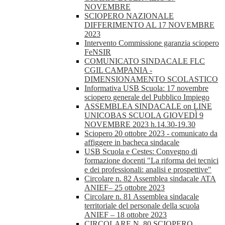
NOVEMBRE
SCIOPERO NAZIONALE
DIFFERIMENTO AL 17 NOVEMBRE
2023
Intervento Commissione garanzia sciopero
FeNSIR
COMUNICATO SINDACALE FLC
CGIL CAMPANIA -
DIMENSIONAMENTO SCOLASTICO
Informativa USB Scuola: 17 novembre
sciopero generale del Pubblico Impiego
ASSEMBLEA SINDACALE on LINE
UNICOBAS SCUOLA GIOVEDÌ 9
NOVEMBRE 2023 h.14.30-19.30
Sciopero 20 ottobre 2023 - comunicato da
affiggere in bacheca sindacale
USB Scuola e Cestes: Convegno di
formazione docenti "La riforma dei tecnici
e dei professionali: analisi e prospettive"
Circolare n. 82 Assemblea sindacale ATA
ANIEF– 25 ottobre 2023
Circolare n. 81 Assemblea sindacale
territoriale del personale della scuola
ANIEF – 18 ottobre 2023
CIRCOLARE N. 80 SCIOPERO