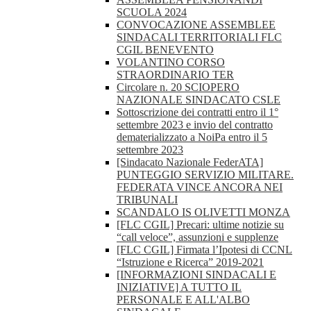
SCUOLA 2024
CONVOCAZIONE ASSEMBLEE
SINDACALI TERRITORIALI FLC
CGIL BENEVENTO
VOLANTINO CORSO
STRAORDINARIO TER
Circolare n. 20 SCIOPERO
NAZIONALE SINDACATO CSLE
Sottoscrizione dei contratti entro il 1°
settembre 2023 e invio del contratto
dematerializzato a NoiPa entro il 5
settembre 2023
[Sindacato Nazionale FederATA]
PUNTEGGIO SERVIZIO MILITARE.
FEDERATA VINCE ANCORA NEI
TRIBUNALI
SCANDALO IS OLIVETTI MONZA
[FLC CGIL] Precari: ultime notizie su
“call veloce”, assunzioni e supplenze
[FLC CGIL] Firmata l’Ipotesi di CCNL
“Istruzione e Ricerca” 2019-2021
[INFORMAZIONI SINDACALI E
INIZIATIVE] A TUTTO IL
PERSONALE E ALL'ALBO