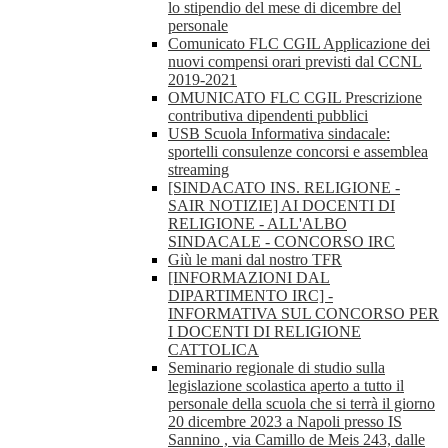
lo stipendio del mese di dicembre del
personale
Comunicato FLC CGIL Applicazione dei
nuovi compensi orari previsti dal CCNL
2019-2021
OMUNICATO FLC CGIL Prescrizione
contributiva dipendenti pubblici
USB Scuola Informativa sindacale:
sportelli consulenze concorsi e assemblea
streaming
[SINDACATO INS. RELIGIONE -
SAIR NOTIZIE] AI DOCENTI DI
RELIGIONE - ALL'ALBO
SINDACALE - CONCORSO IRC
Giù le mani dal nostro TFR
[INFORMAZIONI DAL
DIPARTIMENTO IRC] -
INFORMATIVA SUL CONCORSO PER
I DOCENTI DI RELIGIONE
CATTOLICA
Seminario regionale di studio sulla
legislazione scolastica aperto a tutto il
personale della scuola che si terrà il giorno
20 dicembre 2023 a Napoli presso IS
Sannino , via Camillo de Meis 243, dalle