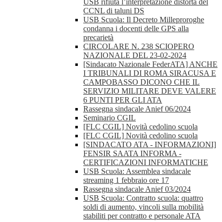
USB rifiuta l’interpretazione distorta del
CCNL di taluni DS
USB Scuola: Il Decreto Milleproroghe
condanna i docenti delle GPS alla
precarietà
CIRCOLARE N. 238 SCIOPERO
NAZIONALE DEL 23-02-2024
[Sindacato Nazionale FederATA] ANCHE
I TRIBUNALI DI ROMA SIRACUSA E
CAMPOBASSO DICONO CHE IL
SERVIZIO MILITARE DEVE VALERE
6 PUNTI PER GLI ATA
Rassegna sindacale Anief 06/2024
Seminario CGIL
[FLC CGIL] Novità cedolino scuola
[FLC CGIL] Novità cedolino scuola
[SINDACATO ATA - INFORMAZIONI]
FENSIR SAATA INFORMA -
CERTIFICAZIONI INFORMATICHE
USB Scuola: Assemblea sindacale
streaming 1 febbraio ore 17
Rassegna sindacale Anief 03/2024
USB Scuola: Contratto scuola: quattro
soldi di aumento, vincoli sulla mobilità
stabiliti per contratto e personale ATA