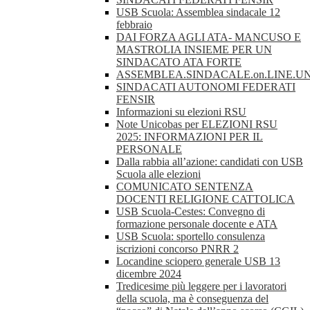
USB Scuola: Assemblea sindacale 12
febbraio
DAI FORZA AGLI ATA- MANCUSO E
MASTROLIA INSIEME PER UN
SINDACATO ATA FORTE
ASSEMBLEA.SINDACALE.on.LINE.UN
SINDACATI AUTONOMI FEDERATI
FENSIR
Informazioni su elezioni RSU
Note Unicobas per ELEZIONI RSU
2025: INFORMAZIONI PER IL
PERSONALE
Dalla rabbia all’azione: candidati con USB
Scuola alle elezioni
COMUNICATO SENTENZA
DOCENTI RELIGIONE CATTOLICA
USB Scuola-Cestes: Convegno di
formazione personale docente e ATA
USB Scuola: sportello consulenza
iscrizioni concorso PNRR 2
Locandine sciopero generale USB 13
dicembre 2024
Tredicesime più leggere per i lavoratori
della scuola, ma è conseguenza del