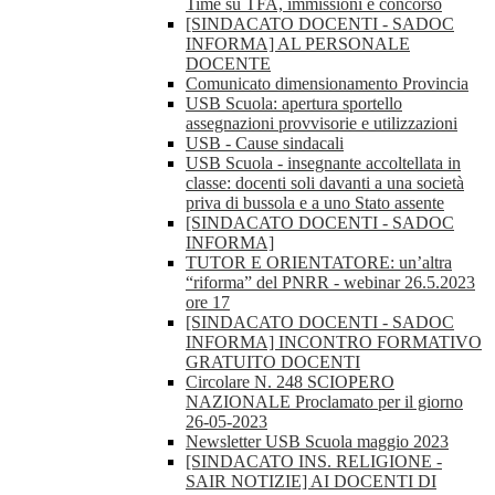
Time su TFA, immissioni e concorso
[SINDACATO DOCENTI - SADOC
INFORMA] AL PERSONALE
DOCENTE
Comunicato dimensionamento Provincia
USB Scuola: apertura sportello
assegnazioni provvisorie e utilizzazioni
USB - Cause sindacali
USB Scuola - insegnante accoltellata in
classe: docenti soli davanti a una società
priva di bussola e a uno Stato assente
[SINDACATO DOCENTI - SADOC
INFORMA]
TUTOR E ORIENTATORE: un’altra
“riforma” del PNRR - webinar 26.5.2023
ore 17
[SINDACATO DOCENTI - SADOC
INFORMA] INCONTRO FORMATIVO
GRATUITO DOCENTI
Circolare N. 248 SCIOPERO
NAZIONALE Proclamato per il giorno
26-05-2023
Newsletter USB Scuola maggio 2023
[SINDACATO INS. RELIGIONE -
SAIR NOTIZIE] AI DOCENTI DI