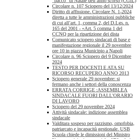
“pacco” di Natale dell’anno scorso (CGIL)
Circolare n. 107 Sciopero del 13/12/2024
Diritto di affissione. Circolare N. 1-2024
diretta a tutte le amministrazioni pubbliche
di cui all’art. 1, comma 2, del D.Lgs. n.
165 del 2001 - «Art. 5 comma 1 del
CCNQ per la ripartizione dei dista
Comunicato sciopero sindacati di base e
manifestazione regionale il 29 novembre
ore 10 in piazza Municipio a Napoli
Circolare n. 96 Sciopero del 9 Dicembre
2024
TESTO PER DOCENTI E ATA SU
RICORSO RECUPERO ANNO 2013
Sciopero generale 29 novembre: si
fermano anche i settori della conoscenza
ERRATA CORRIGE :ASSEMBLEA
SINDACALE FUORI DALL'ORARIO
DI LAVORO
Sciopero del 29 novembre 2024
Attività sindacale: indizione assemblea
sindacale
Valditara sospeso per razzismo, omofobia,
patriarcato e incapacità gestionale. USB
Scuola chiede le dimissioni del Ministro