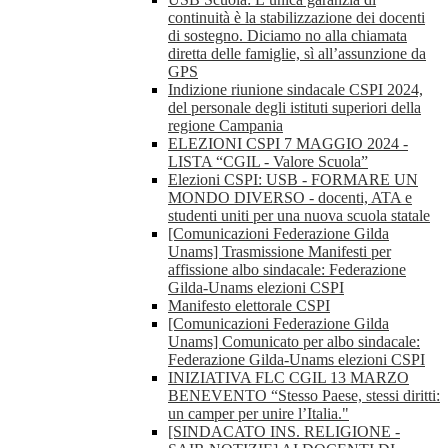
continuità è la stabilizzazione dei docenti
di sostegno. Diciamo no alla chiamata
diretta delle famiglie, sì all’assunzione da
GPS
Indizione riunione sindacale CSPI 2024,
del personale degli istituti superiori della
regione Campania
ELEZIONI CSPI 7 MAGGIO 2024 -
LISTA “CGIL - Valore Scuola”
Elezioni CSPI: USB - FORMARE UN
MONDO DIVERSO - docenti, ATA e
studenti uniti per una nuova scuola statale
[Comunicazioni Federazione Gilda
Unams] Trasmissione Manifesti per
affissione albo sindacale: Federazione
Gilda-Unams elezioni CSPI
Manifesto elettorale CSPI
[Comunicazioni Federazione Gilda
Unams] Comunicato per albo sindacale:
Federazione Gilda-Unams elezioni CSPI
INIZIATIVA FLC CGIL 13 MARZO
BENEVENTO “Stesso Paese, stessi diritti:
un camper per unire l’Italia."
[SINDACATO INS. RELIGIONE -