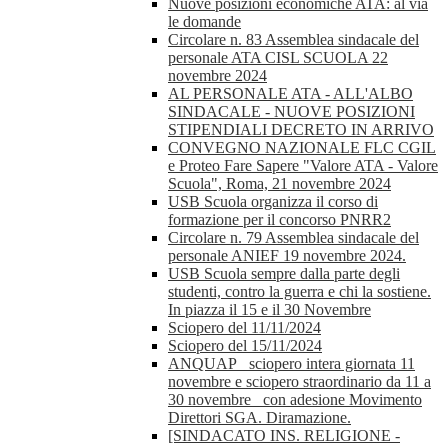
Nuove posizioni economiche ATA: al via
le domande
Circolare n. 83 Assemblea sindacale del
personale ATA CISL SCUOLA 22
novembre 2024
AL PERSONALE ATA - ALL'ALBO
SINDACALE - NUOVE POSIZIONI
STIPENDIALI DECRETO IN ARRIVO
CONVEGNO NAZIONALE FLC CGIL
e Proteo Fare Sapere "Valore ATA - Valore
Scuola", Roma, 21 novembre 2024
USB Scuola organizza il corso di
formazione per il concorso PNRR2
Circolare n. 79 Assemblea sindacale del
personale ANIEF 19 novembre 2024.
USB Scuola sempre dalla parte degli
studenti, contro la guerra e chi la sostiene.
In piazza il 15 e il 30 Novembre
Sciopero del 11/11/2024
Sciopero del 15/11/2024
ANQUAP_ sciopero intera giornata 11
novembre e sciopero straordinario da 11 a
30 novembre_ con adesione Movimento
Direttori SGA. Diramazione.
[SINDACATO INS. RELIGIONE -