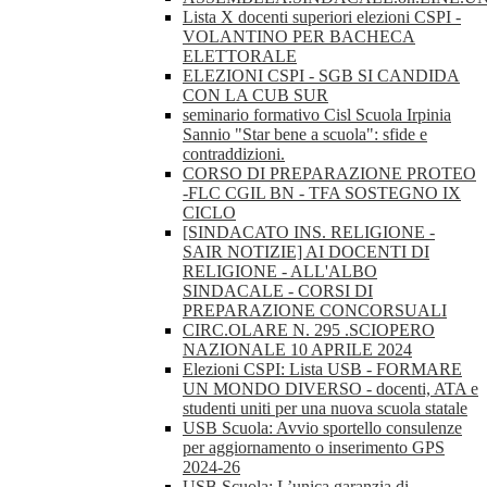
Lista X docenti superiori elezioni CSPI -
VOLANTINO PER BACHECA
ELETTORALE
ELEZIONI CSPI - SGB SI CANDIDA
CON LA CUB SUR
seminario formativo Cisl Scuola Irpinia
Sannio "Star bene a scuola": sfide e
contraddizioni.
CORSO DI PREPARAZIONE PROTEO
-FLC CGIL BN - TFA SOSTEGNO IX
CICLO
[SINDACATO INS. RELIGIONE -
SAIR NOTIZIE] AI DOCENTI DI
RELIGIONE - ALL'ALBO
SINDACALE - CORSI DI
PREPARAZIONE CONCORSUALI
CIRC.OLARE N. 295 .SCIOPERO
NAZIONALE 10 APRILE 2024
Elezioni CSPI: Lista USB - FORMARE
UN MONDO DIVERSO - docenti, ATA e
studenti uniti per una nuova scuola statale
USB Scuola: Avvio sportello consulenze
per aggiornamento o inserimento GPS
2024-26
USB Scuola: L’unica garanzia di