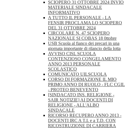
SCIOPERO 31 OTTOBRE 2024 INVIO
MATERIALE SINDACALE
INFORMATIVO
A TUTTO IL PERSONALE - LA
FENSIR PROCLAMA LO SCIOPERO
DEL 31 OTTOBRE 2024
CIRCOLARE N. 47 SCIOPERO
NAZIONALE SI COBAS 18 0ttobre
USB Scuola al fianco dei precari in una
giornata importante di rilancio della lotta
AVVISO CISL SCUOLA
CONTENZIOSO CONGELAMENTO
ANNO 2013 PERSONALE
SCOLASTICO
COMUNICATO UILSCUOLA
CORSO DI FORMAZIONE IL MIO
PRIMO ANNO DI RUOLO - FLC CGIL
- PROTEO BENEVENTO
[SINDACATO INS. RELIGIONE -
SAIR NOTIZIE] AI DOCENTI DI
RELIGIONE - ALL'ALBO
SINDACALE
RICORSO RECUPERO ANNO 2013 -
DOCENTI IRC A T.I. e a T.D. CON
RICOSTRUZIONE DI CARRIERA