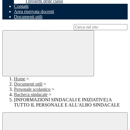
I progetti delle classi
Contatti
Area riservata docenti
Documenti utili
Campo di ricerca per le pagine del sito
Home
>
Documenti utili
>
Personale scolastico
>
Bacheca sindacale
>
[INFORMAZIONI SINDACALI E INIZIATIVE] A
TUTTO IL PERSONALE E ALL'ALBO SINDACALE