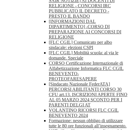
SAIR NOTIZIE] AI DOCENTI DI
RELIGIONE - CONCORSI IRC
PUBBLICATO IL DECRETO -
PRESTO IL BANDO
[INFORMAZIONI DAL
DIPARTIMENTO] -CORSO DI
PREPARAZIONE AI CONCORSI DI
RELIGIONE
[FLC CGIL] Comunicato per albo
sindacale: elezioni CSPI
[FLC CGIL] Mobilità scuola: al via le
domande. Speciale
CORSO Certificazione Internazionale di
Alfabetizzazione Informatica FLC CGIL
BENEVENTO-
PROTEOFARESAPERE
[Sindacato Nazionale FederATA]
PERCORSI ABILITANTI CORSO 30
CFU art.13. ISCRIZIONI APERTE FINO
AL 05 MARZO 2024 SCONTO PER I
PARENTI DELGI AT
VOLANTINO RICORSI FLC CGIL
BENEVENTO 2024
Formazione: nessun obbligo di utilizzare
tutte le 80 ore funzionali all’insegnamento.