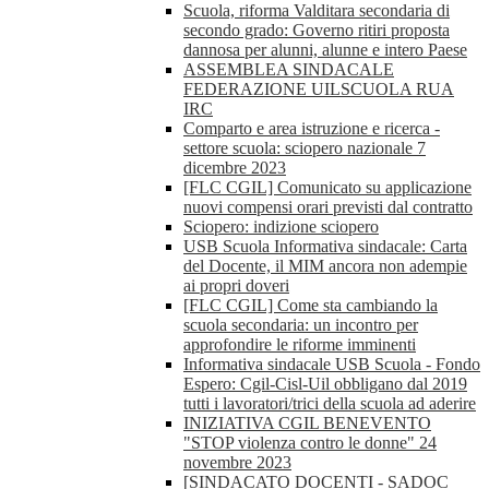
Scuola, riforma Valditara secondaria di
secondo grado: Governo ritiri proposta
dannosa per alunni, alunne e intero Paese
ASSEMBLEA SINDACALE
FEDERAZIONE UILSCUOLA RUA
IRC
Comparto e area istruzione e ricerca -
settore scuola: sciopero nazionale 7
dicembre 2023
[FLC CGIL] Comunicato su applicazione
nuovi compensi orari previsti dal contratto
Sciopero: indizione sciopero
USB Scuola Informativa sindacale: Carta
del Docente, il MIM ancora non adempie
ai propri doveri
[FLC CGIL] Come sta cambiando la
scuola secondaria: un incontro per
approfondire le riforme imminenti
Informativa sindacale USB Scuola - Fondo
Espero: Cgil-Cisl-Uil obbligano dal 2019
tutti i lavoratori/trici della scuola ad aderire
INIZIATIVA CGIL BENEVENTO
"STOP violenza contro le donne" 24
novembre 2023
[SINDACATO DOCENTI - SADOC