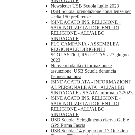
SINDACALE
Newsletter USB Scuola luglio 2023
USB Scuola: prenotazione consulenze per
scelta 150 preferenze
[SINDACATO INS. RELIGIONE -
SAIR NOTIZIE] AI DOCENTI DI
RELIGIONE - ALL'ALBO
SINDACALE
FLC CAMPANIA - ASSEMBLEA
REGIONALE DIRIGENTI
SCOLASTICI, RSU E TAS - 27 giugno
2023
Nuove modalità di formazione e
assunzione: USB Scuola denuncia
l’ennesima farsa
[SINDACATO ATA - INFORMAZIONI]
AL PERSONALE ATA - ALL'ALBO
SINDACALE - SAATA Informa n.2-2023
[SINDACATO INS. RELIGIONE -
SAIR NOTIZIE] AI DOCENTI DI
RELIGIONE - ALL'ALBO
SINDACALE
USB Scuola: Scioglimento riserva GaE e
GPS Prima Fascia
USB Scuola: 14 giugno ore 17 Question