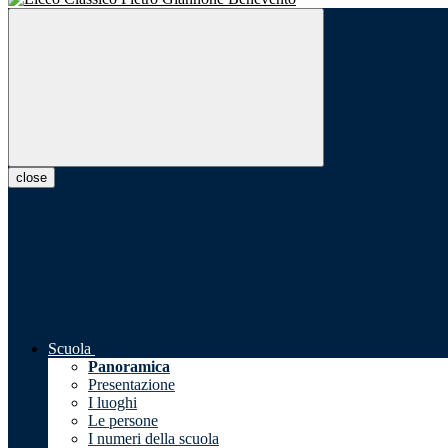
close
Scuola
Panoramica
Presentazione
I luoghi
Le persone
I numeri della scuola