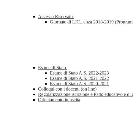
Accesso Riservato
Giornate di LIC...enza 2018-2019 (Progra
Esame di Stato
Esame di Stato A.S. 2022-2023
Esame di Stato A.S. 2021-2022
Esame di Stato A.S. 2020-2021
Colloqui con i docenti (on line)
Regolarizzazione iscrizione e Patto educativo e di 
Orientamento in uscita