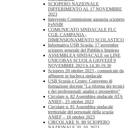
SCIOPERO NAZIONALE
DIFFERIMENTO AL 17 NOVEMBRE
2023
Intervento Commissione garanzia sciopero
FeNSIR
COMUNICATO SINDACALE FLC
CGIL CAMPANIA -
DIMENSIONAMENTO SCOLASTICO
Informativa USB Scuola: 17 novembre
sciopero generale del Pubblico Impiego
ASSEMBLEA SINDACALE on LINE
UNICOBAS SCUOLA GIOVEDÌ 9
NOVEMBRE 2023 h.14.30-19.30
Sciopero 20 ottobre 2023 - comunicato da
affiggere in bacheca sindacale
USB Scuola e Cestes: Convegno di
formazione docenti "La riforma dei tecnici
e dei professionali: analisi e prospettive"
Circolare n. 82 Assemblea sindacale ATA
ANIEF– 25 ottobre 2023
Circolare n. 81 Assemblea sindacale
territoriale del personale della scuola
ANIEF – 18 ottobre 2023
CIRCOLARE N. 80 SCIOPERO
NAZIONALE 20_10_2023