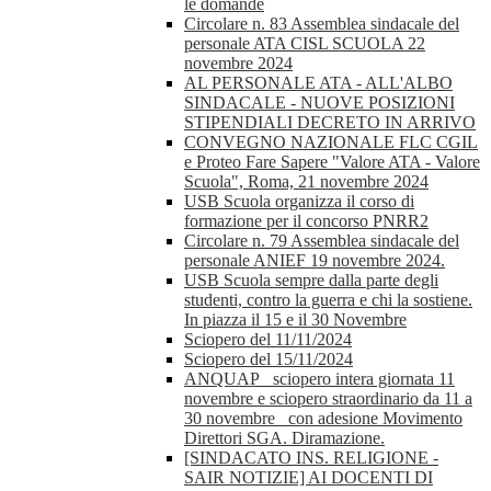
le domande
Circolare n. 83 Assemblea sindacale del
personale ATA CISL SCUOLA 22
novembre 2024
AL PERSONALE ATA - ALL'ALBO
SINDACALE - NUOVE POSIZIONI
STIPENDIALI DECRETO IN ARRIVO
CONVEGNO NAZIONALE FLC CGIL
e Proteo Fare Sapere "Valore ATA - Valore
Scuola", Roma, 21 novembre 2024
USB Scuola organizza il corso di
formazione per il concorso PNRR2
Circolare n. 79 Assemblea sindacale del
personale ANIEF 19 novembre 2024.
USB Scuola sempre dalla parte degli
studenti, contro la guerra e chi la sostiene.
In piazza il 15 e il 30 Novembre
Sciopero del 11/11/2024
Sciopero del 15/11/2024
ANQUAP_ sciopero intera giornata 11
novembre e sciopero straordinario da 11 a
30 novembre_ con adesione Movimento
Direttori SGA. Diramazione.
[SINDACATO INS. RELIGIONE -
SAIR NOTIZIE] AI DOCENTI DI