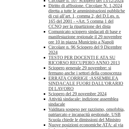
Circolare n. 107 Sciopero del 13/12/2024
Diritto di affissione. Circolare N. 1-2024
diretta a tutte le amministrazioni pubbliche
di cui all’art. 1, comma 2, del D.Lgs. n.
165 del 2001 - «Art. 5 comma 1 del
CCNQ per la ripartizione dei dista
Comunicato sciopero sindacati di base e
manifestazione regionale il 29 novembre
ore 10 in piazza Municipio a Napoli
Circolare n. 96 Sciopero del 9 Dicembre
2024
TESTO PER DOCENTI E ATA SU
RICORSO RECUPERO ANNO 2013
Sciopero generale 29 novembre: si
fermano anche i settori della conoscenza
ERRATA CORRIGE :ASSEMBLEA
SINDACALE FUORI DALL'ORARIO
DI LAVORO
Sciopero del 29 novembre 2024
Attività sindacale: indizione assemblea
sindacale
Valditara sospeso per razzismo, omofobia,
patriarcato e incapacità gestionale. USB
Scuola chiede le dimissioni del Ministro
Nuove posizioni economiche ATA: al via