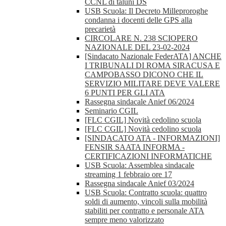
CCNL di taluni DS
USB Scuola: Il Decreto Milleproroghe
condanna i docenti delle GPS alla
precarietà
CIRCOLARE N. 238 SCIOPERO
NAZIONALE DEL 23-02-2024
[Sindacato Nazionale FederATA] ANCHE
I TRIBUNALI DI ROMA SIRACUSA E
CAMPOBASSO DICONO CHE IL
SERVIZIO MILITARE DEVE VALERE
6 PUNTI PER GLI ATA
Rassegna sindacale Anief 06/2024
Seminario CGIL
[FLC CGIL] Novità cedolino scuola
[FLC CGIL] Novità cedolino scuola
[SINDACATO ATA - INFORMAZIONI]
FENSIR SAATA INFORMA -
CERTIFICAZIONI INFORMATICHE
USB Scuola: Assemblea sindacale
streaming 1 febbraio ore 17
Rassegna sindacale Anief 03/2024
USB Scuola: Contratto scuola: quattro
soldi di aumento, vincoli sulla mobilità
stabiliti per contratto e personale ATA
sempre meno valorizzato