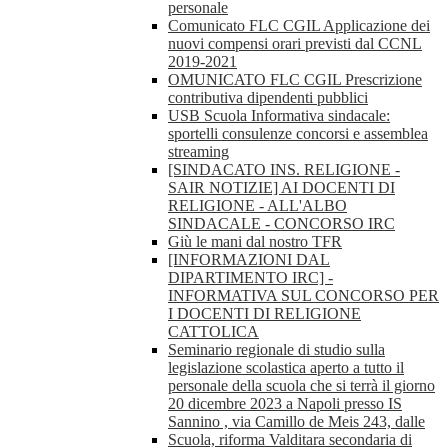
personale
Comunicato FLC CGIL Applicazione dei
nuovi compensi orari previsti dal CCNL
2019-2021
OMUNICATO FLC CGIL Prescrizione
contributiva dipendenti pubblici
USB Scuola Informativa sindacale:
sportelli consulenze concorsi e assemblea
streaming
[SINDACATO INS. RELIGIONE -
SAIR NOTIZIE] AI DOCENTI DI
RELIGIONE - ALL'ALBO
SINDACALE - CONCORSO IRC
Giù le mani dal nostro TFR
[INFORMAZIONI DAL
DIPARTIMENTO IRC] -
INFORMATIVA SUL CONCORSO PER
I DOCENTI DI RELIGIONE
CATTOLICA
Seminario regionale di studio sulla
legislazione scolastica aperto a tutto il
personale della scuola che si terrà il giorno
20 dicembre 2023 a Napoli presso IS
Sannino , via Camillo de Meis 243, dalle
Scuola, riforma Valditara secondaria di