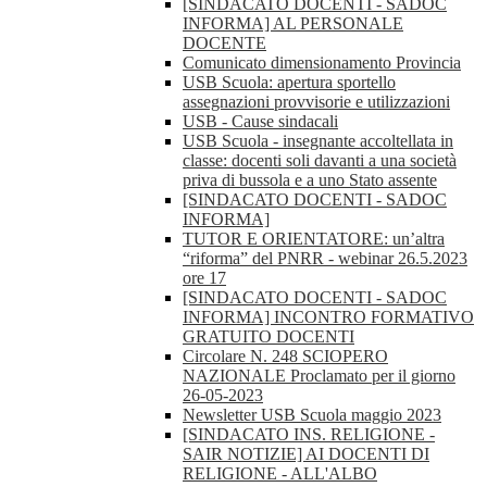
[SINDACATO DOCENTI - SADOC
INFORMA] AL PERSONALE
DOCENTE
Comunicato dimensionamento Provincia
USB Scuola: apertura sportello
assegnazioni provvisorie e utilizzazioni
USB - Cause sindacali
USB Scuola - insegnante accoltellata in
classe: docenti soli davanti a una società
priva di bussola e a uno Stato assente
[SINDACATO DOCENTI - SADOC
INFORMA]
TUTOR E ORIENTATORE: un’altra
“riforma” del PNRR - webinar 26.5.2023
ore 17
[SINDACATO DOCENTI - SADOC
INFORMA] INCONTRO FORMATIVO
GRATUITO DOCENTI
Circolare N. 248 SCIOPERO
NAZIONALE Proclamato per il giorno
26-05-2023
Newsletter USB Scuola maggio 2023
[SINDACATO INS. RELIGIONE -
SAIR NOTIZIE] AI DOCENTI DI
RELIGIONE - ALL'ALBO