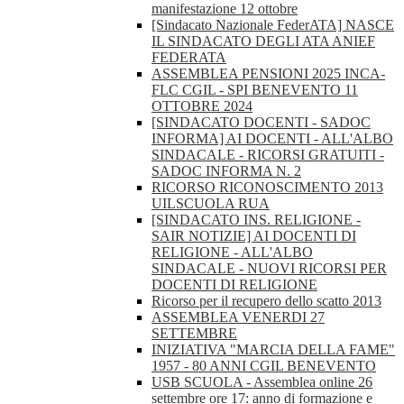
manifestazione 12 ottobre
[Sindacato Nazionale FederATA] NASCE
IL SINDACATO DEGLI ATA ANIEF
FEDERATA
ASSEMBLEA PENSIONI 2025 INCA-
FLC CGIL - SPI BENEVENTO 11
OTTOBRE 2024
[SINDACATO DOCENTI - SADOC
INFORMA] AI DOCENTI - ALL'ALBO
SINDACALE - RICORSI GRATUITI -
SADOC INFORMA N. 2
RICORSO RICONOSCIMENTO 2013
UILSCUOLA RUA
[SINDACATO INS. RELIGIONE -
SAIR NOTIZIE] AI DOCENTI DI
RELIGIONE - ALL'ALBO
SINDACALE - NUOVI RICORSI PER
DOCENTI DI RELIGIONE
Ricorso per il recupero dello scatto 2013
ASSEMBLEA VENERDI 27
SETTEMBRE
INIZIATIVA "MARCIA DELLA FAME"
1957 - 80 ANNI CGIL BENEVENTO
USB SCUOLA - Assemblea online 26
settembre ore 17: anno di formazione e