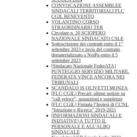
CONVOCAZIONE ASSEMBLEE
SINDACALI TERRITORIALI FLC
CGIL BENEVENTO
VOLANTINO CORSO
STRAORDINARIO TER
Circolare n. 20 SCIOPERO
NAZIONALE SINDACATO CSLE
Sottoscrizione dei contratti entro il 1°
settembre 2023 e invio del contratto
dematerializzato a NoiPa entro il 5
settembre 2023
[Sindacato Nazionale FederATA]
PUNTEGGIO SERVIZIO MILITARE.
FEDERATA VINCE ANCORA NEI
TRIBUNALI
SCANDALO IS OLIVETTI MONZA
[FLC CGIL] Precari: ultime notizie su
“call veloce”, assunzioni e supplenze
[FLC CGIL] Firmata l’Ipotesi di CCNL
“Istruzione e Ricerca” 2019-2021
[INFORMAZIONI SINDACALI E
INIZIATIVE] A TUTTO IL
PERSONALE E ALL'ALBO
SINDACALE