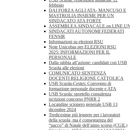
febbraio
DAI FORZA AGLI ATA- MANCUSO E
MASTROLIA INSIEME PER UN
SINDACATO ATA FORTE
ASSEMBLEA.SINDACALE.on.LINE.UN
SINDACATI AUTONOMI FEDERATI
FENSIR
Informazioni su elezioni RSU
Note Unicobas per ELEZIONI RSU
2025: INFORMAZIONI PER IL
PERSONALE
Dalla rabbia all’azione: candidati con USB
Scuola alle elezioni
COMUNICATO SENTENZA
DOCENTI RELIGIONE CATTOLICA
USB Scuola-Cestes: Convegno di
formazione personale docente e ATA
USB Scuola: sportello consulenza
iscrizioni concorso PNRR 2
Locandine sciopero generale USB 13
dicembre 2024
Tredicesime più leggere per i lavoratori
della scuola, ma è conseguenza del
“pacco” di Natale dell’anno scorso (CGIL)