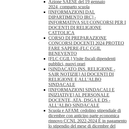
Azione SAESE del 19 gennaio
2024_comparto scuola
[INFORMAZIONI DAL
DIPARTIMENTO IRC] -
INFORMATIVA SUI CONCORSI PER I
DOCENTI DI RELIGIONE
CATTOLICA
CORSO DI PREPARAZIONE
CONCORSI DOCENTI 2024 PROTEO
FARE SAPERE-FLC CGIL
BENEVENTO
[FLC CGIL] Visite fiscali dipendenti
pubblici, nuovi orari
[SINDACATO INS. RELIGIONE -
SAIR NOTIZIE] AI DOCENTI DI
RELIGIONE E ALL'ALBO
SINDACALE
[INFORMAZIONI SINDACALI E
INIZIATIVE] AL PERSONALE
DOCENTE, ATA, DSGA E DS -
ALL'ALBO SINDACALE
Scuola e AFAM: cedolino stipendiale di
dicembre con anticipo parte economica
rinnovo CCNL 2022-2024 È in pagamento
lo stipendio del mese di dicembre del