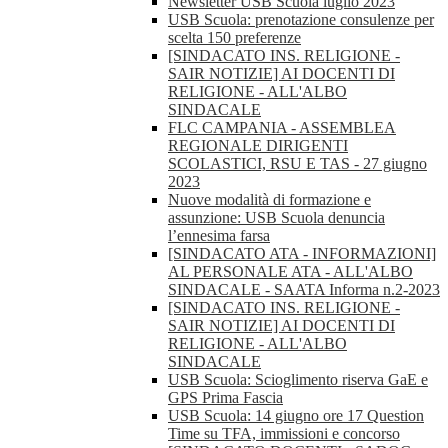
Newsletter USB Scuola luglio 2023
USB Scuola: prenotazione consulenze per
scelta 150 preferenze
[SINDACATO INS. RELIGIONE -
SAIR NOTIZIE] AI DOCENTI DI
RELIGIONE - ALL'ALBO
SINDACALE
FLC CAMPANIA - ASSEMBLEA
REGIONALE DIRIGENTI
SCOLASTICI, RSU E TAS - 27 giugno
2023
Nuove modalità di formazione e
assunzione: USB Scuola denuncia
l’ennesima farsa
[SINDACATO ATA - INFORMAZIONI]
AL PERSONALE ATA - ALL'ALBO
SINDACALE - SAATA Informa n.2-2023
[SINDACATO INS. RELIGIONE -
SAIR NOTIZIE] AI DOCENTI DI
RELIGIONE - ALL'ALBO
SINDACALE
USB Scuola: Scioglimento riserva GaE e
GPS Prima Fascia
USB Scuola: 14 giugno ore 17 Question
Time su TFA, immissioni e concorso