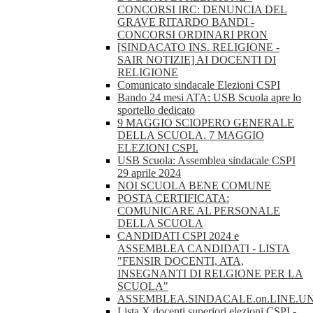
CONCORSI IRC: DENUNCIA DEL
GRAVE RITARDO BANDI -
CONCORSI ORDINARI PRON
[SINDACATO INS. RELIGIONE -
SAIR NOTIZIE] AI DOCENTI DI
RELIGIONE
Comunicato sindacale Elezioni CSPI
Bando 24 mesi ATA: USB Scuola apre lo
sportello dedicato
9 MAGGIO SCIOPERO GENERALE
DELLA SCUOLA. 7 MAGGIO
ELEZIONI CSPI.
USB Scuola: Assemblea sindacale CSPI
29 aprile 2024
NOI SCUOLA BENE COMUNE
POSTA CERTIFICATA:
COMUNICARE AL PERSONALE
DELLA SCUOLA
CANDIDATI CSPI 2024 e
ASSEMBLEA CANDIDATI - LISTA
"FENSIR DOCENTI, ATA,
INSEGNANTI DI RELGIONE PER LA
SCUOLA"
ASSEMBLEA.SINDACALE.on.LINE.U
Lista X docenti superiori elezioni CSPI -