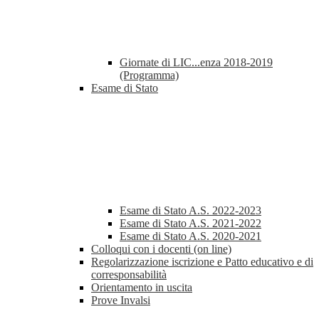
Giornate di LIC...enza 2018-2019
(Programma)
Esame di Stato
Esame di Stato A.S. 2022-2023
Esame di Stato A.S. 2021-2022
Esame di Stato A.S. 2020-2021
Colloqui con i docenti (on line)
Regolarizzazione iscrizione e Patto educativo e di
corresponsabilità
Orientamento in uscita
Prove Invalsi