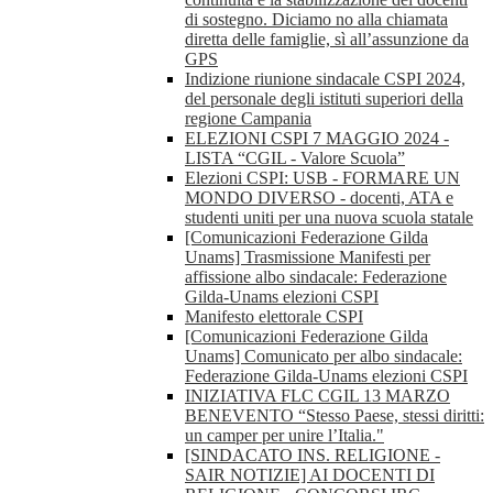
di sostegno. Diciamo no alla chiamata
diretta delle famiglie, sì all’assunzione da
GPS
Indizione riunione sindacale CSPI 2024,
del personale degli istituti superiori della
regione Campania
ELEZIONI CSPI 7 MAGGIO 2024 -
LISTA “CGIL - Valore Scuola”
Elezioni CSPI: USB - FORMARE UN
MONDO DIVERSO - docenti, ATA e
studenti uniti per una nuova scuola statale
[Comunicazioni Federazione Gilda
Unams] Trasmissione Manifesti per
affissione albo sindacale: Federazione
Gilda-Unams elezioni CSPI
Manifesto elettorale CSPI
[Comunicazioni Federazione Gilda
Unams] Comunicato per albo sindacale:
Federazione Gilda-Unams elezioni CSPI
INIZIATIVA FLC CGIL 13 MARZO
BENEVENTO “Stesso Paese, stessi diritti:
un camper per unire l’Italia."
[SINDACATO INS. RELIGIONE -
SAIR NOTIZIE] AI DOCENTI DI