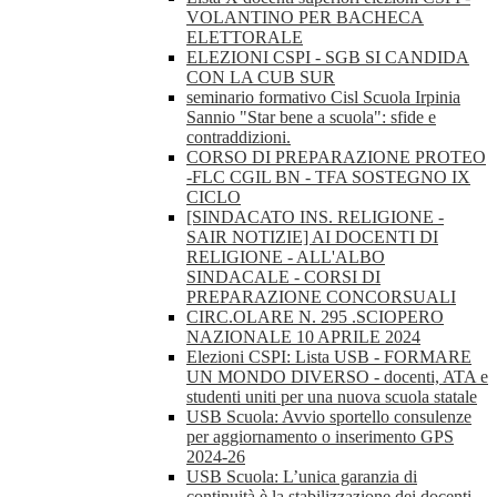
VOLANTINO PER BACHECA
ELETTORALE
ELEZIONI CSPI - SGB SI CANDIDA
CON LA CUB SUR
seminario formativo Cisl Scuola Irpinia
Sannio "Star bene a scuola": sfide e
contraddizioni.
CORSO DI PREPARAZIONE PROTEO
-FLC CGIL BN - TFA SOSTEGNO IX
CICLO
[SINDACATO INS. RELIGIONE -
SAIR NOTIZIE] AI DOCENTI DI
RELIGIONE - ALL'ALBO
SINDACALE - CORSI DI
PREPARAZIONE CONCORSUALI
CIRC.OLARE N. 295 .SCIOPERO
NAZIONALE 10 APRILE 2024
Elezioni CSPI: Lista USB - FORMARE
UN MONDO DIVERSO - docenti, ATA e
studenti uniti per una nuova scuola statale
USB Scuola: Avvio sportello consulenze
per aggiornamento o inserimento GPS
2024-26
USB Scuola: L’unica garanzia di
continuità è la stabilizzazione dei docenti