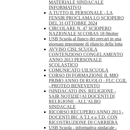
MATERIALE SINDACALE
INFORMATIVO
A TUTTO IL PERSONALE - LA
FENSIR PROCLAMA LO SCIOPERO
DEL 31 OTTOBRE 2024
CIRCOLARE N. 47 SCIOPERO
NAZIONALE SI COBAS 18 0ttobre
USB Scuola al fianco dei precari in una
giornata importante di rilancio della lotta
AVVISO CISL SCUOLA
CONTENZIOSO CONGELAMENTO
ANNO 2013 PERSONALE
SCOLASTICO
COMUNICATO UILSCUOLA
CORSO DI FORMAZIONE IL MIO
PRIMO ANNO DI RUOLO - FLC CGIL
- PROTEO BENEVENTO
[SINDACATO INS. RELIGIONE -
SAIR NOTIZIE] AI DOCENTI DI
RELIGIONE - ALL'ALBO
SINDACALE
RICORSO RECUPERO ANNO 2013 -
DOCENTI IRC A T.I. e a T.D. CON
RICOSTRUZIONE DI CARRIERA
USB Scuola - informativa sindacale -