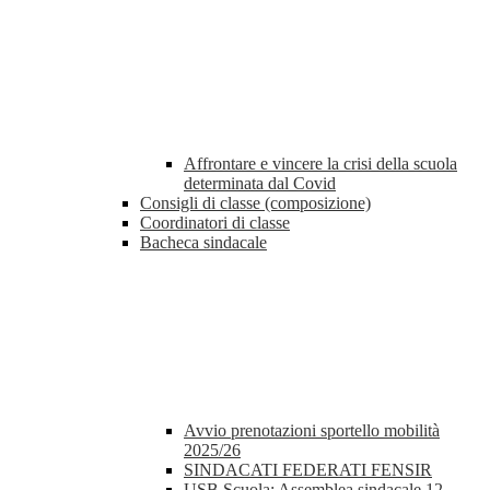
Affrontare e vincere la crisi della scuola
determinata dal Covid
Consigli di classe (composizione)
Coordinatori di classe
Bacheca sindacale
Avvio prenotazioni sportello mobilità
2025/26
SINDACATI FEDERATI FENSIR
USB Scuola: Assemblea sindacale 12