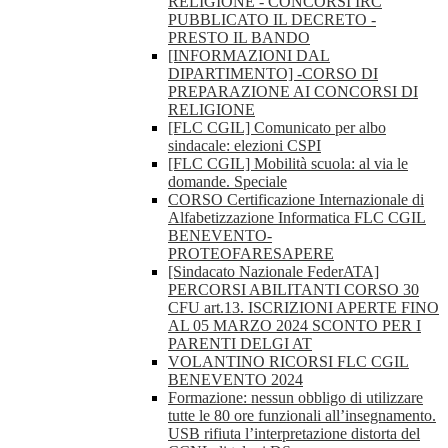
RELIGIONE - CONCORSI IRC
PUBBLICATO IL DECRETO -
PRESTO IL BANDO
[INFORMAZIONI DAL
DIPARTIMENTO] -CORSO DI
PREPARAZIONE AI CONCORSI DI
RELIGIONE
[FLC CGIL] Comunicato per albo
sindacale: elezioni CSPI
[FLC CGIL] Mobilità scuola: al via le
domande. Speciale
CORSO Certificazione Internazionale di
Alfabetizzazione Informatica FLC CGIL
BENEVENTO-
PROTEOFARESAPERE
[Sindacato Nazionale FederATA]
PERCORSI ABILITANTI CORSO 30
CFU art.13. ISCRIZIONI APERTE FINO
AL 05 MARZO 2024 SCONTO PER I
PARENTI DELGI AT
VOLANTINO RICORSI FLC CGIL
BENEVENTO 2024
Formazione: nessun obbligo di utilizzare
tutte le 80 ore funzionali all’insegnamento.
USB rifiuta l’interpretazione distorta del