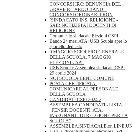
CONCORSI IRC: DENUNCIA DEL
GRAVE RITARDO BANDI -
CONCORSI ORDINARI PRON
[SINDACATO INS. RELIGIONE -
SAIR NOTIZIE] AI DOCENTI DI
RELIGIONE
Comunicato sindacale Elezioni CSPI
Bando 24 mesi ATA: USB Scuola apre lo
sportello dedicato
9 MAGGIO SCIOPERO GENERALE
DELLA SCUOLA. 7 MAGGIO
ELEZIONI CSPI.
USB Scuola: Assemblea sindacale CSPI
29 aprile 2024
NOI SCUOLA BENE COMUNE
POSTA CERTIFICATA:
COMUNICARE AL PERSONALE
DELLA SCUOLA
CANDIDATI CSPI 2024 e
ASSEMBLEA CANDIDATI - LISTA
"FENSIR DOCENTI, ATA,
INSEGNANTI DI RELGIONE PER LA
SCUOLA"
ASSEMBLEA.SINDACALE.on.LINE.U
Lista X docenti superiori elezioni CSPI -