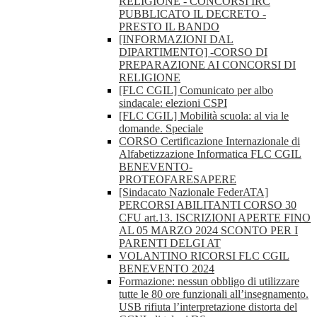
RELIGIONE - CONCORSI IRC
PUBBLICATO IL DECRETO -
PRESTO IL BANDO
[INFORMAZIONI DAL
DIPARTIMENTO] -CORSO DI
PREPARAZIONE AI CONCORSI DI
RELIGIONE
[FLC CGIL] Comunicato per albo
sindacale: elezioni CSPI
[FLC CGIL] Mobilità scuola: al via le
domande. Speciale
CORSO Certificazione Internazionale di
Alfabetizzazione Informatica FLC CGIL
BENEVENTO-
PROTEOFARESAPERE
[Sindacato Nazionale FederATA]
PERCORSI ABILITANTI CORSO 30
CFU art.13. ISCRIZIONI APERTE FINO
AL 05 MARZO 2024 SCONTO PER I
PARENTI DELGI AT
VOLANTINO RICORSI FLC CGIL
BENEVENTO 2024
Formazione: nessun obbligo di utilizzare
tutte le 80 ore funzionali all’insegnamento.
USB rifiuta l’interpretazione distorta del