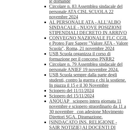
le domande
Circolare n. 83 Assemblea sindacale del
personale ATA CISL SCUOLA 22
novembre 2024
AL PERSONALE ATA - ALL'ALBO
SINDACALE - NUOVE POSIZIONI
STIPENDIALI DECRETO IN ARRIVO
CONVEGNO NAZIONALE FLC CGIL
e Proteo Fare Sapere "Valore ATA - Valore
Scuola", Roma, 21 novembre 2024
USB Scuola organizza il corso di
formazione per il concorso PNRR2
Circolare n. 79 Assemblea sindacale del
personale ANIEF 19 novembre 2024.
USB Scuola sempre dalla parte degli
studenti, contro la guerra e chi la sostiene.
In piazza il 15 e il 30 Novembre
Sciopero del 11/11/2024
Sciopero del 15/11/2024
ANQUAP_ sciopero intera giornata 11
novembre e sciopero straordinario da 11 a
30 novembre_ con adesione Movimento
Direttori SGA. Diramazione.
[SINDACATO INS. RELIGIONE -
SAIR NOTIZIE] AI DOCENTI DI