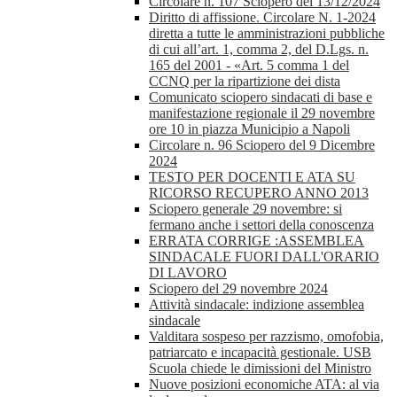
Circolare n. 107 Sciopero del 13/12/2024
Diritto di affissione. Circolare N. 1-2024
diretta a tutte le amministrazioni pubbliche
di cui all’art. 1, comma 2, del D.Lgs. n.
165 del 2001 - «Art. 5 comma 1 del
CCNQ per la ripartizione dei dista
Comunicato sciopero sindacati di base e
manifestazione regionale il 29 novembre
ore 10 in piazza Municipio a Napoli
Circolare n. 96 Sciopero del 9 Dicembre
2024
TESTO PER DOCENTI E ATA SU
RICORSO RECUPERO ANNO 2013
Sciopero generale 29 novembre: si
fermano anche i settori della conoscenza
ERRATA CORRIGE :ASSEMBLEA
SINDACALE FUORI DALL'ORARIO
DI LAVORO
Sciopero del 29 novembre 2024
Attività sindacale: indizione assemblea
sindacale
Valditara sospeso per razzismo, omofobia,
patriarcato e incapacità gestionale. USB
Scuola chiede le dimissioni del Ministro
Nuove posizioni economiche ATA: al via