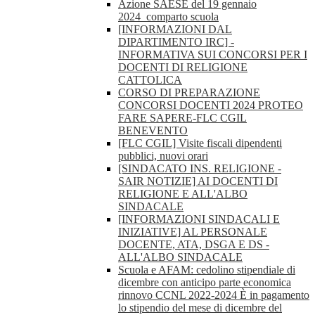
Azione SAESE del 19 gennaio
2024_comparto scuola
[INFORMAZIONI DAL
DIPARTIMENTO IRC] -
INFORMATIVA SUI CONCORSI PER I
DOCENTI DI RELIGIONE
CATTOLICA
CORSO DI PREPARAZIONE
CONCORSI DOCENTI 2024 PROTEO
FARE SAPERE-FLC CGIL
BENEVENTO
[FLC CGIL] Visite fiscali dipendenti
pubblici, nuovi orari
[SINDACATO INS. RELIGIONE -
SAIR NOTIZIE] AI DOCENTI DI
RELIGIONE E ALL'ALBO
SINDACALE
[INFORMAZIONI SINDACALI E
INIZIATIVE] AL PERSONALE
DOCENTE, ATA, DSGA E DS -
ALL'ALBO SINDACALE
Scuola e AFAM: cedolino stipendiale di
dicembre con anticipo parte economica
rinnovo CCNL 2022-2024 È in pagamento
lo stipendio del mese di dicembre del