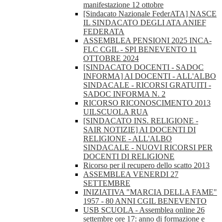
manifestazione 12 ottobre
[Sindacato Nazionale FederATA] NASCE
IL SINDACATO DEGLI ATA ANIEF
FEDERATA
ASSEMBLEA PENSIONI 2025 INCA-
FLC CGIL - SPI BENEVENTO 11
OTTOBRE 2024
[SINDACATO DOCENTI - SADOC
INFORMA] AI DOCENTI - ALL'ALBO
SINDACALE - RICORSI GRATUITI -
SADOC INFORMA N. 2
RICORSO RICONOSCIMENTO 2013
UILSCUOLA RUA
[SINDACATO INS. RELIGIONE -
SAIR NOTIZIE] AI DOCENTI DI
RELIGIONE - ALL'ALBO
SINDACALE - NUOVI RICORSI PER
DOCENTI DI RELIGIONE
Ricorso per il recupero dello scatto 2013
ASSEMBLEA VENERDI 27
SETTEMBRE
INIZIATIVA "MARCIA DELLA FAME"
1957 - 80 ANNI CGIL BENEVENTO
USB SCUOLA - Assemblea online 26
settembre ore 17: anno di formazione e