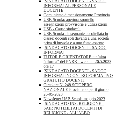
[SINDACATO DOCENTI - SADOC
INFORMA] AL PERSONALE
DOCENTE
Comunicato dimensionamento Provincia
USB Scuola: apertura sportello
assegnazioni provvisorie e utilizzazioni
USB - Cause sindacali
USB Scuola - insegnante accoltellata in
classe: docenti soli davanti a una società
priva di bussola e a uno Stato assente
[SINDACATO DOCENTI - SADOC
INFORMA]
TUTOR E ORIENTATORE: un’altra
“riforma” del PNRR - webinar 26.5.2023
ore 17
[SINDACATO DOCENTI - SADOC
INFORMA] INCONTRO FORMATIVO
GRATUITO DOCENTI
Circolare N. 248 SCIOPERO
NAZIONALE Proclamato per il giorno
26-05-2023
Newsletter USB Scuola maggio 2023
[SINDACATO INS. RELIGIONE -
SAIR NOTIZIE] AI DOCENTI DI
RELIGIONE - ALL'ALBO