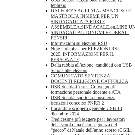
febbraio
DAI FORZA AGLI ATA- MANCUSO E
MASTROLIA INSIEME PER UN
SINDACATO ATA FORTE
ASSEMBLEA.SINDACALE.on.LINE.UN
SINDACATI AUTONOMI FEDERATI
FENSIR
Informazioni su elezioni RSU
Note Unicobas per ELEZIONI RSU
2025: INFORMAZIONI PER IL
PERSONALE
Dalla rabbia all’azione: candidati con USB
Scuola alle elezioni
COMUNICATO SENTENZA
DOCENTI RELIGIONE CATTOLICA
USB Scuola-Cestes: Convegno di
formazione personale docente e ATA
USB Scuola: sportello consulenza
iscrizioni concorso PNRR 2
Locandine sciopero generale USB 13
dicembre 2024
Tredicesime più leggere per i lavoratori
della scuola, ma è conseguenza del
“pacco” di Natale dell’anno scorso (CGIL)