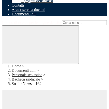
I progetti delle classi
Contatti
Area riservata docenti
Documenti utili
Campo di ricerca per le pagine del sito
Home
>
Documenti utili
>
Personale scolastico
>
Bacheca sindacale
>
Snadir News n.164