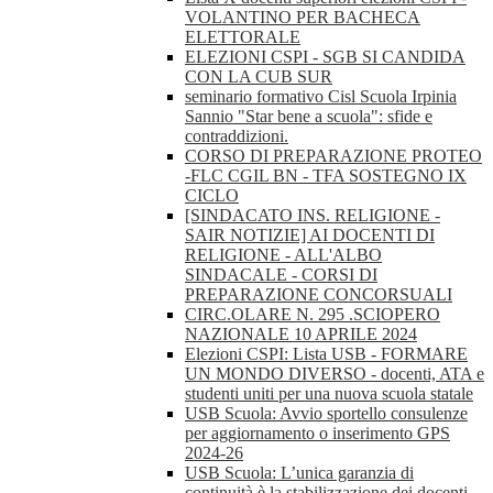
VOLANTINO PER BACHECA
ELETTORALE
ELEZIONI CSPI - SGB SI CANDIDA
CON LA CUB SUR
seminario formativo Cisl Scuola Irpinia
Sannio "Star bene a scuola": sfide e
contraddizioni.
CORSO DI PREPARAZIONE PROTEO
-FLC CGIL BN - TFA SOSTEGNO IX
CICLO
[SINDACATO INS. RELIGIONE -
SAIR NOTIZIE] AI DOCENTI DI
RELIGIONE - ALL'ALBO
SINDACALE - CORSI DI
PREPARAZIONE CONCORSUALI
CIRC.OLARE N. 295 .SCIOPERO
NAZIONALE 10 APRILE 2024
Elezioni CSPI: Lista USB - FORMARE
UN MONDO DIVERSO - docenti, ATA e
studenti uniti per una nuova scuola statale
USB Scuola: Avvio sportello consulenze
per aggiornamento o inserimento GPS
2024-26
USB Scuola: L’unica garanzia di
continuità è la stabilizzazione dei docenti