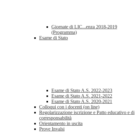
Giornate di LIC...enza 2018-2019
(Programma)
Esame di Stato
Esame di Stato A.S. 2022-2023
Esame di Stato A.S. 2021-2022
Esame di Stato A.S. 2020-2021
Colloqui con i docenti (on line)
Regolarizzazione iscrizione e Patto educativo e di
corresponsabilità
Orientamento in uscita
Prove Invalsi