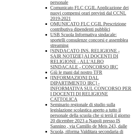
personale
Comunicato FLC CGIL Applicazione dei
nuovi compensi orari previsti dal CCNL
2019-2021
OMUNICATO FLC CGIL Prescrizione
contributiva dipendenti pubblici
USB Scuola Informativa sindacale:
sportelli consulenze concorsi e assemblea
streaming
[SINDACATO INS. RELIGIONE -
SAIR NOTIZIE] AI DOCENTI DI
RELIGIONE - ALL'ALBO
SINDACALE - CONCORSO IRC
Giù le mani dal nostro TFR
[INFORMAZIONI DAL
DIPARTIMENTO IRC] -
INFORMATIVA SUL CONCORSO PER
I DOCENTI DI RELIGIONE
CATTOLICA
Seminario regionale di studio sulla
legislazione scolastica aperto a tutto il
personale della scuola che si terrà il giorno
20 dicembre 2023 a Napoli presso IS
Sannino , via Camillo de Meis 243, dalle
Scuola, riforma Valditara secondaria di