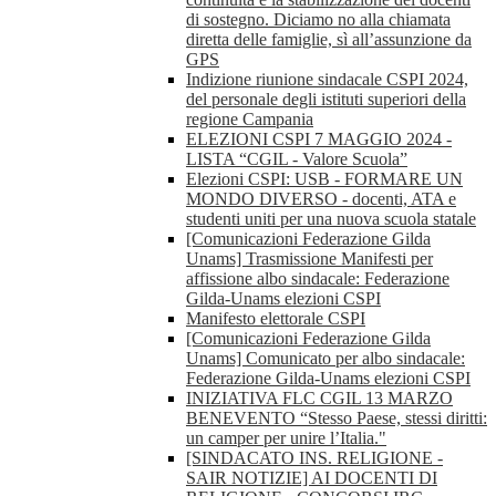
di sostegno. Diciamo no alla chiamata
diretta delle famiglie, sì all’assunzione da
GPS
Indizione riunione sindacale CSPI 2024,
del personale degli istituti superiori della
regione Campania
ELEZIONI CSPI 7 MAGGIO 2024 -
LISTA “CGIL - Valore Scuola”
Elezioni CSPI: USB - FORMARE UN
MONDO DIVERSO - docenti, ATA e
studenti uniti per una nuova scuola statale
[Comunicazioni Federazione Gilda
Unams] Trasmissione Manifesti per
affissione albo sindacale: Federazione
Gilda-Unams elezioni CSPI
Manifesto elettorale CSPI
[Comunicazioni Federazione Gilda
Unams] Comunicato per albo sindacale:
Federazione Gilda-Unams elezioni CSPI
INIZIATIVA FLC CGIL 13 MARZO
BENEVENTO “Stesso Paese, stessi diritti:
un camper per unire l’Italia."
[SINDACATO INS. RELIGIONE -
SAIR NOTIZIE] AI DOCENTI DI