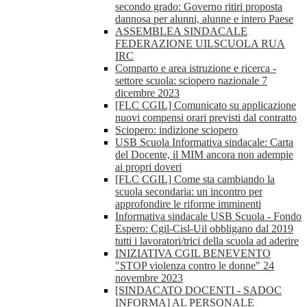
secondo grado: Governo ritiri proposta
dannosa per alunni, alunne e intero Paese
ASSEMBLEA SINDACALE
FEDERAZIONE UILSCUOLA RUA
IRC
Comparto e area istruzione e ricerca -
settore scuola: sciopero nazionale 7
dicembre 2023
[FLC CGIL] Comunicato su applicazione
nuovi compensi orari previsti dal contratto
Sciopero: indizione sciopero
USB Scuola Informativa sindacale: Carta
del Docente, il MIM ancora non adempie
ai propri doveri
[FLC CGIL] Come sta cambiando la
scuola secondaria: un incontro per
approfondire le riforme imminenti
Informativa sindacale USB Scuola - Fondo
Espero: Cgil-Cisl-Uil obbligano dal 2019
tutti i lavoratori/trici della scuola ad aderire
INIZIATIVA CGIL BENEVENTO
"STOP violenza contro le donne" 24
novembre 2023
[SINDACATO DOCENTI - SADOC
INFORMA] AL PERSONALE