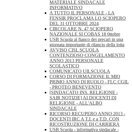
MATERIALE SINDACALE
INFORMATIVO
A TUTTO IL PERSONALE - LA
FENSIR PROCLAMA LO SCIOPERO
DEL 31 OTTOBRE 2024
CIRCOLARE N. 47 SCIOPERO
NAZIONALE SI COBAS 18 0ttobre
USB Scuola al fianco dei precari in una
giornata importante di rilancio della lotta
AVVISO CISL SCUOLA
CONTENZIOSO CONGELAMENTO
ANNO 2013 PERSONALE
SCOLASTICO
COMUNICATO UILSCUOLA
CORSO DI FORMAZIONE IL MIO
PRIMO ANNO DI RUOLO - FLC CGIL
- PROTEO BENEVENTO
[SINDACATO INS. RELIGIONE -
SAIR NOTIZIE] AI DOCENTI DI
RELIGIONE - ALL'ALBO
SINDACALE
RICORSO RECUPERO ANNO 2013 -
DOCENTI IRC A T.I. e a T.D. CON
RICOSTRUZIONE DI CARRIERA
USB Scuola - informativa sindacale -