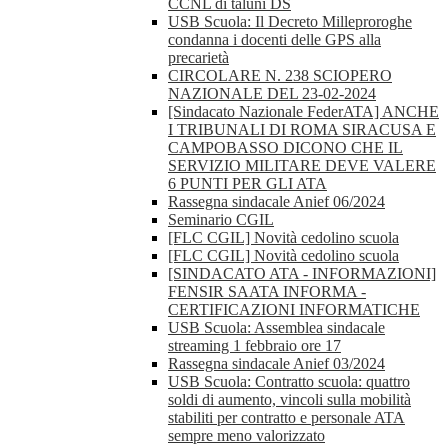
CCNL di taluni DS
USB Scuola: Il Decreto Milleproroghe
condanna i docenti delle GPS alla
precarietà
CIRCOLARE N. 238 SCIOPERO
NAZIONALE DEL 23-02-2024
[Sindacato Nazionale FederATA] ANCHE
I TRIBUNALI DI ROMA SIRACUSA E
CAMPOBASSO DICONO CHE IL
SERVIZIO MILITARE DEVE VALERE
6 PUNTI PER GLI ATA
Rassegna sindacale Anief 06/2024
Seminario CGIL
[FLC CGIL] Novità cedolino scuola
[FLC CGIL] Novità cedolino scuola
[SINDACATO ATA - INFORMAZIONI]
FENSIR SAATA INFORMA -
CERTIFICAZIONI INFORMATICHE
USB Scuola: Assemblea sindacale
streaming 1 febbraio ore 17
Rassegna sindacale Anief 03/2024
USB Scuola: Contratto scuola: quattro
soldi di aumento, vincoli sulla mobilità
stabiliti per contratto e personale ATA
sempre meno valorizzato