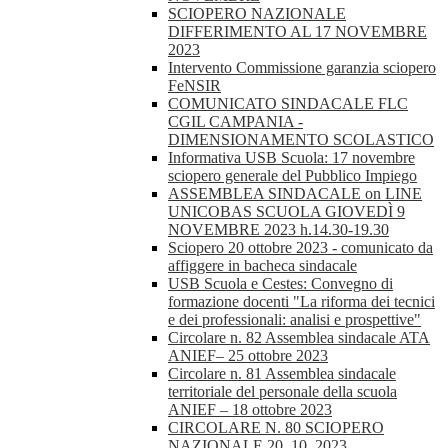
SCIOPERO NAZIONALE
DIFFERIMENTO AL 17 NOVEMBRE
2023
Intervento Commissione garanzia sciopero
FeNSIR
COMUNICATO SINDACALE FLC
CGIL CAMPANIA -
DIMENSIONAMENTO SCOLASTICO
Informativa USB Scuola: 17 novembre
sciopero generale del Pubblico Impiego
ASSEMBLEA SINDACALE on LINE
UNICOBAS SCUOLA GIOVEDÌ 9
NOVEMBRE 2023 h.14.30-19.30
Sciopero 20 ottobre 2023 - comunicato da
affiggere in bacheca sindacale
USB Scuola e Cestes: Convegno di
formazione docenti "La riforma dei tecnici
e dei professionali: analisi e prospettive"
Circolare n. 82 Assemblea sindacale ATA
ANIEF– 25 ottobre 2023
Circolare n. 81 Assemblea sindacale
territoriale del personale della scuola
ANIEF – 18 ottobre 2023
CIRCOLARE N. 80 SCIOPERO
NAZIONALE 20_10_2023