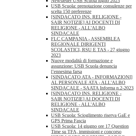
Newsletter USB Scuola luglio 2023
USB Scuola: prenotazione consulenze per
scelta 150 preferenze
[SINDACATO INS. RELIGIONE -
SAIR NOTIZIE] AI DOCENTI DI
RELIGIONE - ALL'ALBO
SINDACALE
FLC CAMPANIA - ASSEMBLEA
REGIONALE DIRIGENTI
SCOLASTICI, RSU E TAS - 27 giugno
2023
Nuove modalità di formazione e
assunzione: USB Scuola denuncia
l’ennesima farsa
[SINDACATO ATA - INFORMAZIONI]
AL PERSONALE ATA - ALL'ALBO
SINDACALE - SAATA Informa n.2-2023
[SINDACATO INS. RELIGIONE -
SAIR NOTIZIE] AI DOCENTI DI
RELIGIONE - ALL'ALBO
SINDACALE
USB Scuola: Scioglimento riserva GaE e
GPS Prima Fascia
USB Scuola: 14 giugno ore 17 Question
Time su TFA, immissioni e concorso