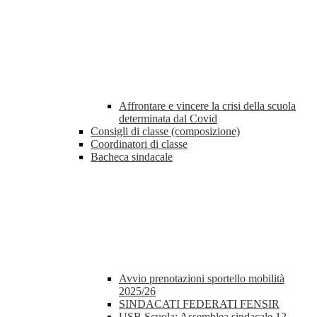
Affrontare e vincere la crisi della scuola
determinata dal Covid
Consigli di classe (composizione)
Coordinatori di classe
Bacheca sindacale
Avvio prenotazioni sportello mobilità
2025/26
SINDACATI FEDERATI FENSIR
USB Scuola: Assemblea sindacale 12