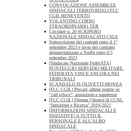
CONVOCAZIONE ASSEMBLEE
SINDACALI TERRITORIALI FLC
CGIL BENEVENTO
VOLANTINO CORSO
STRAORDINARIO TER
Circolare n. 20 SCIOPERO
NAZIONALE SINDACATO CSLE
Sottoscrizione dei contratti entro il 1°
settembre 2023 e invio del contratto
dematerializzato a NoiPa entro il 5
settembre 2023
[Sindacato Nazionale FederATA]
PUNTEGGIO SERVIZIO MILITARE.
FEDERATA VINCE ANCORA NEI
TRIBUNALI
SCANDALO IS OLIVETTI MONZA
[FLC CGIL] Precari: ultime notizie su
“call veloce”, assunzioni e supplenze
[FLC CGIL] Firmata l’Ipotesi di CCNL
“Istruzione e Ricerca” 2019-2021
[INFORMAZIONI SINDACALI E
INIZIATIVE] A TUTTO IL
PERSONALE E ALL'ALBO
SINDACALE