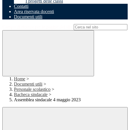
I progetti delle classi
Contatti
Area riservata docenti
Documenti utili
Campo di ricerca per le pagine del sito
Home
>
Documenti utili
>
Personale scolastico
>
Bacheca sindacale
>
Assemblea sindacale 4 maggio 2023