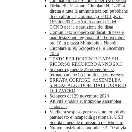
Circolare n. 107 Sciopero del 13/12/2024
Diritto di affissione. Circolare N. 1-2024
diretta a tutte le amministrazioni pubbliche
di cui all’art. 1, comma 2, del D.Lgs. n.
165 del 2001 - «Art. 5 comma 1 del
CCNQ per la ripartizione dei dista
Comunicato sciopero sindacati di base e
manifestazione regionale il 29 novembre
ore 10 in piazza Municipio a Napoli
Circolare n. 96 Sciopero del 9 Dicembre
2024
TESTO PER DOCENTI E ATA SU
RICORSO RECUPERO ANNO 2013
Sciopero generale 29 novembre: si
fermano anche i settori della conoscenza
ERRATA CORRIGE :ASSEMBLEA
SINDACALE FUORI DALL'ORARIO
DI LAVORO
Sciopero del 29 novembre 2024
Attività sindacale: indizione assemblea
sindacale
Valditara sospeso per razzismo, omofobia,
patriarcato e incapacità gestionale. USB
Scuola chiede le dimissioni del Ministro
Nuove posizioni economiche ATA: al via