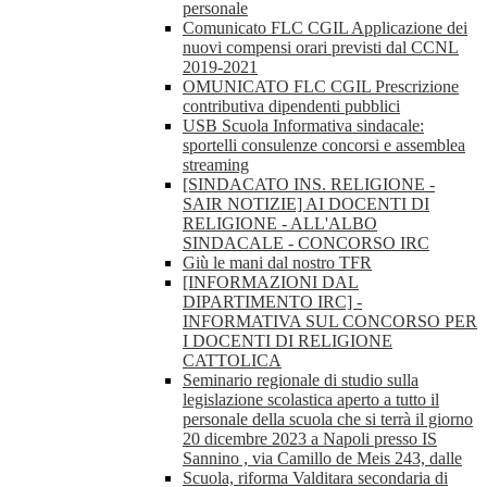
personale
Comunicato FLC CGIL Applicazione dei
nuovi compensi orari previsti dal CCNL
2019-2021
OMUNICATO FLC CGIL Prescrizione
contributiva dipendenti pubblici
USB Scuola Informativa sindacale:
sportelli consulenze concorsi e assemblea
streaming
[SINDACATO INS. RELIGIONE -
SAIR NOTIZIE] AI DOCENTI DI
RELIGIONE - ALL'ALBO
SINDACALE - CONCORSO IRC
Giù le mani dal nostro TFR
[INFORMAZIONI DAL
DIPARTIMENTO IRC] -
INFORMATIVA SUL CONCORSO PER
I DOCENTI DI RELIGIONE
CATTOLICA
Seminario regionale di studio sulla
legislazione scolastica aperto a tutto il
personale della scuola che si terrà il giorno
20 dicembre 2023 a Napoli presso IS
Sannino , via Camillo de Meis 243, dalle
Scuola, riforma Valditara secondaria di