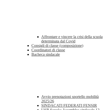
Affrontare e vincere la crisi della scuola
determinata dal Covid
Consigli di classe (composizione)
Coordinatori di classe
Bacheca sindacale
Avvio prenotazioni sportello mobilità
2025/26
SINDACATI FEDERATI FENSIR
USB Scuola: Assemblea sindacale 12