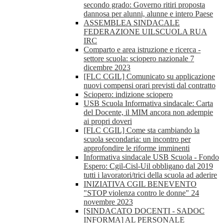
secondo grado: Governo ritiri proposta
dannosa per alunni, alunne e intero Paese
ASSEMBLEA SINDACALE
FEDERAZIONE UILSCUOLA RUA
IRC
Comparto e area istruzione e ricerca -
settore scuola: sciopero nazionale 7
dicembre 2023
[FLC CGIL] Comunicato su applicazione
nuovi compensi orari previsti dal contratto
Sciopero: indizione sciopero
USB Scuola Informativa sindacale: Carta
del Docente, il MIM ancora non adempie
ai propri doveri
[FLC CGIL] Come sta cambiando la
scuola secondaria: un incontro per
approfondire le riforme imminenti
Informativa sindacale USB Scuola - Fondo
Espero: Cgil-Cisl-Uil obbligano dal 2019
tutti i lavoratori/trici della scuola ad aderire
INIZIATIVA CGIL BENEVENTO
"STOP violenza contro le donne" 24
novembre 2023
[SINDACATO DOCENTI - SADOC
INFORMA] AL PERSONALE