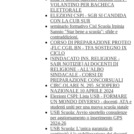
VOLANTINO PER BACHECA
ELETTORALE
ELEZIONI CSPI - SGB SI CANDIDA
CON LA CUB SUR
seminario formativo Cisl Scuola Irpinia
Sannio "Star bene a scuola": sfide e
contraddizioni.
CORSO DI PREPARAZIONE PROTEO
-FLC CGIL BN - TFA SOSTEGNO IX
CICLO
[SINDACATO INS. RELIGIONE -
SAIR NOTIZIE] AI DOCENTI DI
RELIGIONE - ALL'ALBO
SINDACALE - CORSI DI
PREPARAZIONE CONCORSUALI
CIRC.OLARE N. 295 .SCIOPERO
NAZIONALE 10 APRILE 2024
Elezioni CSPI: Lista USB - FORMARE
UN MONDO DIVERSO - docenti, ATA e
studenti uniti per una nuova scuola statale
USB Scuola: Avvio sportello consulenze
per aggiornamento o inserimento GPS
2024-26
USB Scuola: L’unica garanzia di
continuità è la stabilizzazione dei docenti