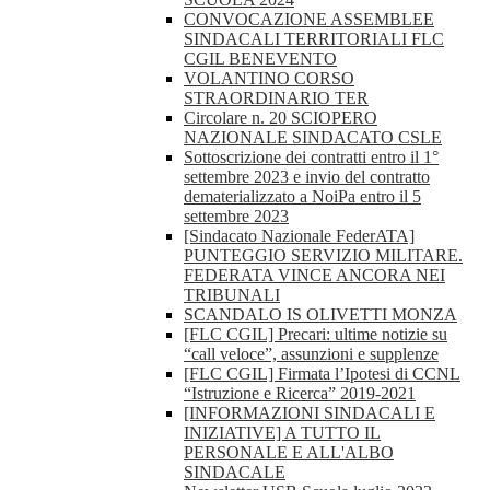
CONVOCAZIONE ASSEMBLEE
SINDACALI TERRITORIALI FLC
CGIL BENEVENTO
VOLANTINO CORSO
STRAORDINARIO TER
Circolare n. 20 SCIOPERO
NAZIONALE SINDACATO CSLE
Sottoscrizione dei contratti entro il 1°
settembre 2023 e invio del contratto
dematerializzato a NoiPa entro il 5
settembre 2023
[Sindacato Nazionale FederATA]
PUNTEGGIO SERVIZIO MILITARE.
FEDERATA VINCE ANCORA NEI
TRIBUNALI
SCANDALO IS OLIVETTI MONZA
[FLC CGIL] Precari: ultime notizie su
“call veloce”, assunzioni e supplenze
[FLC CGIL] Firmata l’Ipotesi di CCNL
“Istruzione e Ricerca” 2019-2021
[INFORMAZIONI SINDACALI E
INIZIATIVE] A TUTTO IL
PERSONALE E ALL'ALBO
SINDACALE