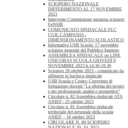
SCIOPERO NAZIONALE
DIFFERIMENTO AL 17 NOVEMBRE
2023
Intervento Commissione garanzia sciopero
FeNSIR
COMUNICATO SINDACALE FLC
CGIL CAMPANIA -
DIMENSIONAMENTO SCOLASTICO
Informativa USB Scuola: 17 novembre
sciopero generale del Pubblico Impiego
ASSEMBLEA SINDACALE on LINE
UNICOBAS SCUOLA GIOVEDÌ 9
NOVEMBRE 2023 h.14.30-19.30
Sciopero 20 ottobre 2023 - comunicato da
affiggere in bacheca sindacale
USB Scuola e Cestes: Convegno di
formazione docenti "La riforma dei tecnici
e dei professionali: analisi e prospettive"
Circolare n. 82 Assemblea sindacale ATA
ANIEF– 25 ottobre 2023
Circolare n. 81 Assemblea sindacale
territoriale del personale della scuola
ANIEF – 18 ottobre 2023
CIRCOLARE N. 80 SCIOPERO
NAZIONALE 20_10_2023