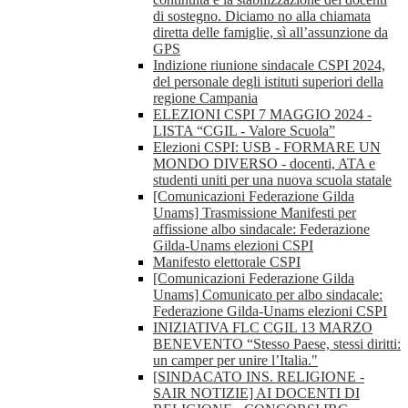
di sostegno. Diciamo no alla chiamata
diretta delle famiglie, sì all’assunzione da
GPS
Indizione riunione sindacale CSPI 2024,
del personale degli istituti superiori della
regione Campania
ELEZIONI CSPI 7 MAGGIO 2024 -
LISTA “CGIL - Valore Scuola”
Elezioni CSPI: USB - FORMARE UN
MONDO DIVERSO - docenti, ATA e
studenti uniti per una nuova scuola statale
[Comunicazioni Federazione Gilda
Unams] Trasmissione Manifesti per
affissione albo sindacale: Federazione
Gilda-Unams elezioni CSPI
Manifesto elettorale CSPI
[Comunicazioni Federazione Gilda
Unams] Comunicato per albo sindacale:
Federazione Gilda-Unams elezioni CSPI
INIZIATIVA FLC CGIL 13 MARZO
BENEVENTO “Stesso Paese, stessi diritti:
un camper per unire l’Italia."
[SINDACATO INS. RELIGIONE -
SAIR NOTIZIE] AI DOCENTI DI