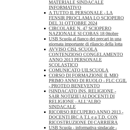
MATERIALE SINDACALE
INFORMATIVO
A TUTTO IL PERSONALE - LA
FENSIR PROCLAMA LO SCIOPERO
DEL 31 OTTOBRE 2024
CIRCOLARE N. 47 SCIOPERO
NAZIONALE SI COBAS 18 0ttobre
USB Scuola al fianco dei precari in una
giornata importante di rilancio della lotta
AVVISO CISL SCUOLA
CONTENZIOSO CONGELAMENTO
ANNO 2013 PERSONALE
SCOLASTICO
COMUNICATO UILSCUOLA
CORSO DI FORMAZIONE IL MIO
PRIMO ANNO DI RUOLO - FLC CGIL
- PROTEO BENEVENTO
[SINDACATO INS. RELIGIONE -
SAIR NOTIZIE] AI DOCENTI DI
RELIGIONE - ALL'ALBO
SINDACALE
RICORSO RECUPERO ANNO 2013 -
DOCENTI IRC A T.I. e a T.D. CON
RICOSTRUZIONE DI CARRIERA
USB Scuola - informativa sindacale -