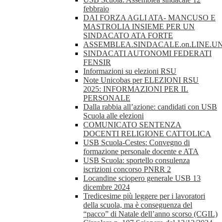
febbraio
DAI FORZA AGLI ATA- MANCUSO E
MASTROLIA INSIEME PER UN
SINDACATO ATA FORTE
ASSEMBLEA.SINDACALE.on.LINE.UN
SINDACATI AUTONOMI FEDERATI
FENSIR
Informazioni su elezioni RSU
Note Unicobas per ELEZIONI RSU
2025: INFORMAZIONI PER IL
PERSONALE
Dalla rabbia all’azione: candidati con USB
Scuola alle elezioni
COMUNICATO SENTENZA
DOCENTI RELIGIONE CATTOLICA
USB Scuola-Cestes: Convegno di
formazione personale docente e ATA
USB Scuola: sportello consulenza
iscrizioni concorso PNRR 2
Locandine sciopero generale USB 13
dicembre 2024
Tredicesime più leggere per i lavoratori
della scuola, ma è conseguenza del
“pacco” di Natale dell’anno scorso (CGIL)