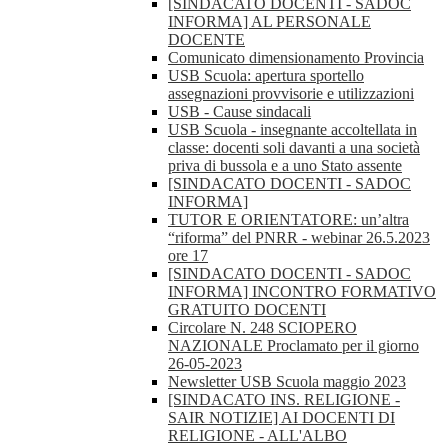
[SINDACATO DOCENTI - SADOC
INFORMA] AL PERSONALE
DOCENTE
Comunicato dimensionamento Provincia
USB Scuola: apertura sportello
assegnazioni provvisorie e utilizzazioni
USB - Cause sindacali
USB Scuola - insegnante accoltellata in
classe: docenti soli davanti a una società
priva di bussola e a uno Stato assente
[SINDACATO DOCENTI - SADOC
INFORMA]
TUTOR E ORIENTATORE: un’altra
“riforma” del PNRR - webinar 26.5.2023
ore 17
[SINDACATO DOCENTI - SADOC
INFORMA] INCONTRO FORMATIVO
GRATUITO DOCENTI
Circolare N. 248 SCIOPERO
NAZIONALE Proclamato per il giorno
26-05-2023
Newsletter USB Scuola maggio 2023
[SINDACATO INS. RELIGIONE -
SAIR NOTIZIE] AI DOCENTI DI
RELIGIONE - ALL'ALBO