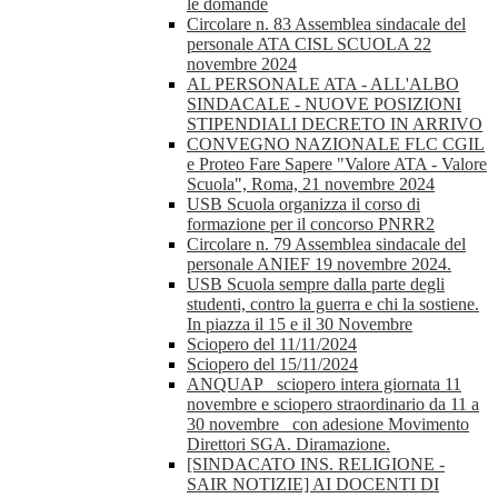
le domande
Circolare n. 83 Assemblea sindacale del
personale ATA CISL SCUOLA 22
novembre 2024
AL PERSONALE ATA - ALL'ALBO
SINDACALE - NUOVE POSIZIONI
STIPENDIALI DECRETO IN ARRIVO
CONVEGNO NAZIONALE FLC CGIL
e Proteo Fare Sapere "Valore ATA - Valore
Scuola", Roma, 21 novembre 2024
USB Scuola organizza il corso di
formazione per il concorso PNRR2
Circolare n. 79 Assemblea sindacale del
personale ANIEF 19 novembre 2024.
USB Scuola sempre dalla parte degli
studenti, contro la guerra e chi la sostiene.
In piazza il 15 e il 30 Novembre
Sciopero del 11/11/2024
Sciopero del 15/11/2024
ANQUAP_ sciopero intera giornata 11
novembre e sciopero straordinario da 11 a
30 novembre_ con adesione Movimento
Direttori SGA. Diramazione.
[SINDACATO INS. RELIGIONE -
SAIR NOTIZIE] AI DOCENTI DI