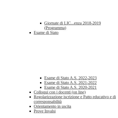
Giornate di LIC...enza 2018-2019
(Programma)
Esame di Stato
Esame di Stato A.S. 2022-2023
Esame di Stato A.S. 2021-2022
Esame di Stato A.S. 2020-2021
Colloqui con i docenti (on line)
Regolarizzazione iscrizione e Patto educativo e di
corresponsabilità
Orientamento in uscita
Prove Invalsi