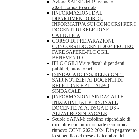
Azione SAESE del 19 gennaio
2024_comparto scuola
[INFORMAZIONI DAL
DIPARTIMENTO IRC] -
INFORMATIVA SUI CONCORSI PER I
DOCENTI DI RELIGIONE
CATTOLICA
CORSO DI PREPARAZIONE
CONCORSI DOCENTI 2024 PROTEO
FARE SAPERE-FLC CGIL
BENEVENTO
[FLC CGIL] Visite fiscali dipendenti
pubblici, nuovi orari
[SINDACATO INS. RELIGIONE -
SAIR NOTIZIE] AI DOCENTI DI
RELIGIONE E ALL'ALBO
SINDACALE
[INFORMAZIONI SINDACALI E
INIZIATIVE] AL PERSONALE
DOCENTE, ATA, DSGA E DS -
ALL'ALBO SINDACALE
Scuola e AFAM: cedolino stipendiale di
dicembre con anticipo parte economica
rinnovo CCNL 2022-2024 È in pagamento
lo stipendio del mese di dicembre del