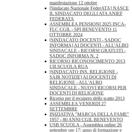
manifestazione 12 ottobre
[Sindacato Nazionale FederATA] NASCE
IL SINDACATO DEGLI ATA ANIEF
FEDERATA
ASSEMBLEA PENSIONI 2025 INCA-
FLC CGIL - SPI BENEVENTO 11
OTTOBRE 2024
[SINDACATO DOCENTI - SADOC
INFORMA] AI DOCENTI - ALL'ALBO
SINDACALE - RICORSI GRATUITI -
SADOC INFORMA N. 2
RICORSO RICONOSCIMENTO 2013
UILSCUOLA RUA
[SINDACATO INS. RELIGIONE -
SAIR NOTIZIE] AI DOCENTI DI
RELIGIONE - ALL'ALBO
SINDACALE - NUOVI RICORSI PER
DOCENTI DI RELIGIONE
Ricorso per il recupero dello scatto 2013
ASSEMBLEA VENERDI 27
SETTEMBRE
INIZIATIVA "MARCIA DELLA FAME"
1957 - 80 ANNI CGIL BENEVENTO
USB SCUOLA - Assemblea online 26
settembre ore 17: anno di formazione e