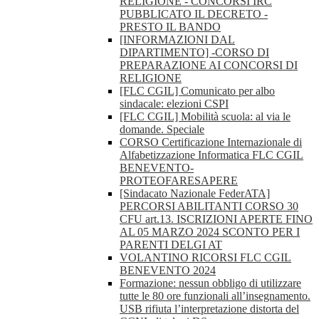
RELIGIONE - CONCORSI IRC
PUBBLICATO IL DECRETO -
PRESTO IL BANDO
[INFORMAZIONI DAL
DIPARTIMENTO] -CORSO DI
PREPARAZIONE AI CONCORSI DI
RELIGIONE
[FLC CGIL] Comunicato per albo
sindacale: elezioni CSPI
[FLC CGIL] Mobilità scuola: al via le
domande. Speciale
CORSO Certificazione Internazionale di
Alfabetizzazione Informatica FLC CGIL
BENEVENTO-
PROTEOFARESAPERE
[Sindacato Nazionale FederATA]
PERCORSI ABILITANTI CORSO 30
CFU art.13. ISCRIZIONI APERTE FINO
AL 05 MARZO 2024 SCONTO PER I
PARENTI DELGI AT
VOLANTINO RICORSI FLC CGIL
BENEVENTO 2024
Formazione: nessun obbligo di utilizzare
tutte le 80 ore funzionali all’insegnamento.
USB rifiuta l’interpretazione distorta del