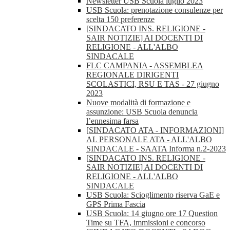
Newsletter USB Scuola luglio 2023
USB Scuola: prenotazione consulenze per
scelta 150 preferenze
[SINDACATO INS. RELIGIONE -
SAIR NOTIZIE] AI DOCENTI DI
RELIGIONE - ALL'ALBO
SINDACALE
FLC CAMPANIA - ASSEMBLEA
REGIONALE DIRIGENTI
SCOLASTICI, RSU E TAS - 27 giugno
2023
Nuove modalità di formazione e
assunzione: USB Scuola denuncia
l’ennesima farsa
[SINDACATO ATA - INFORMAZIONI]
AL PERSONALE ATA - ALL'ALBO
SINDACALE - SAATA Informa n.2-2023
[SINDACATO INS. RELIGIONE -
SAIR NOTIZIE] AI DOCENTI DI
RELIGIONE - ALL'ALBO
SINDACALE
USB Scuola: Scioglimento riserva GaE e
GPS Prima Fascia
USB Scuola: 14 giugno ore 17 Question
Time su TFA, immissioni e concorso