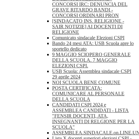
CONCORSI IRC: DENUNCIA DEL
GRAVE RITARDO BANDI -
CONCORSI ORDINARI PRON
[SINDACATO INS. RELIGIONE -
SAIR NOTIZIE] AI DOCENTI DI
RELIGIONE
Comunicato sindacale Elezioni CSPI
Bando 24 mesi ATA: USB Scuola apre lo
sportello dedicato
9 MAGGIO SCIOPERO GENERALE
DELLA SCUOLA. 7 MAGGIO
ELEZIONI CSPI.
USB Scuola: Assemblea sindacale CSPI
29 aprile 2024
NOI SCUOLA BENE COMUNE
POSTA CERTIFICATA:
COMUNICARE AL PERSONALE
DELLA SCUOLA
CANDIDATI CSPI 2024 e
ASSEMBLEA CANDIDATI - LISTA
"FENSIR DOCENTI, ATA,
INSEGNANTI DI RELGIONE PER LA
SCUOLA"
ASSEMBLEA.SINDACALE.on.LINE.U
Lista X docenti superiori elezioni CSPI -