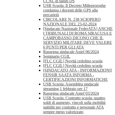
CCNL di taluni DS
USB Scuola: Il Decreto Milleproroghe
condanna i docenti delle GPS alla
precarietà
CIRCOLARE N. 238 SCIOPERO
NAZIONALE DEL 23-02-2024
[Sindacato Nazionale FederATA] ANCHE
I TRIBUNALI DI ROMA SIRACUSA E
CAMPOBASSO DICONO CHE IL
SERVIZIO MILITARE DEVE VALERE
6 PUNTI PER GLI ATA
Rassegna sindacale Anief 06/2024
Seminario CGIL
[FLC CGIL] Novità cedolino scuola
[FLC CGIL] Novità cedolino scuola
[SINDACATO ATA - INFORMAZIONI]
FENSIR SAATA INFORMA -
CERTIFICAZIONI INFORMATICHE
USB Scuola: Assemblea sindacale
streaming 1 febbraio ore 17
Rassegna sindacale Anief 03/2024
USB Scuola: Contratto scuola: quattro
soldi di aumento, vincoli sulla mobilità
stabiliti per contratto e personale ATA
sempre meno valorizzato