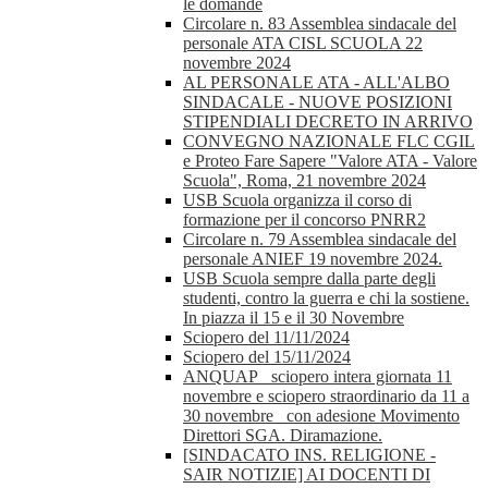
le domande
Circolare n. 83 Assemblea sindacale del
personale ATA CISL SCUOLA 22
novembre 2024
AL PERSONALE ATA - ALL'ALBO
SINDACALE - NUOVE POSIZIONI
STIPENDIALI DECRETO IN ARRIVO
CONVEGNO NAZIONALE FLC CGIL
e Proteo Fare Sapere "Valore ATA - Valore
Scuola", Roma, 21 novembre 2024
USB Scuola organizza il corso di
formazione per il concorso PNRR2
Circolare n. 79 Assemblea sindacale del
personale ANIEF 19 novembre 2024.
USB Scuola sempre dalla parte degli
studenti, contro la guerra e chi la sostiene.
In piazza il 15 e il 30 Novembre
Sciopero del 11/11/2024
Sciopero del 15/11/2024
ANQUAP_ sciopero intera giornata 11
novembre e sciopero straordinario da 11 a
30 novembre_ con adesione Movimento
Direttori SGA. Diramazione.
[SINDACATO INS. RELIGIONE -
SAIR NOTIZIE] AI DOCENTI DI