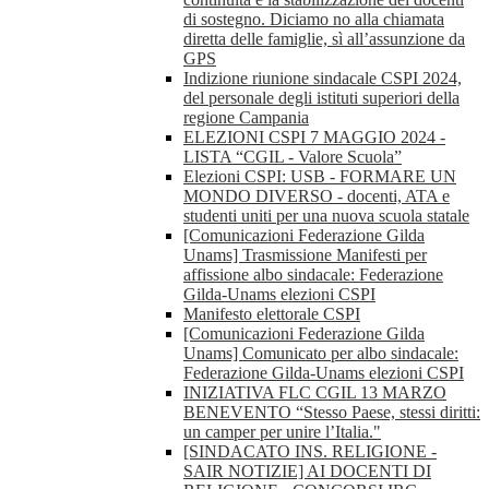
di sostegno. Diciamo no alla chiamata
diretta delle famiglie, sì all’assunzione da
GPS
Indizione riunione sindacale CSPI 2024,
del personale degli istituti superiori della
regione Campania
ELEZIONI CSPI 7 MAGGIO 2024 -
LISTA “CGIL - Valore Scuola”
Elezioni CSPI: USB - FORMARE UN
MONDO DIVERSO - docenti, ATA e
studenti uniti per una nuova scuola statale
[Comunicazioni Federazione Gilda
Unams] Trasmissione Manifesti per
affissione albo sindacale: Federazione
Gilda-Unams elezioni CSPI
Manifesto elettorale CSPI
[Comunicazioni Federazione Gilda
Unams] Comunicato per albo sindacale:
Federazione Gilda-Unams elezioni CSPI
INIZIATIVA FLC CGIL 13 MARZO
BENEVENTO “Stesso Paese, stessi diritti:
un camper per unire l’Italia."
[SINDACATO INS. RELIGIONE -
SAIR NOTIZIE] AI DOCENTI DI