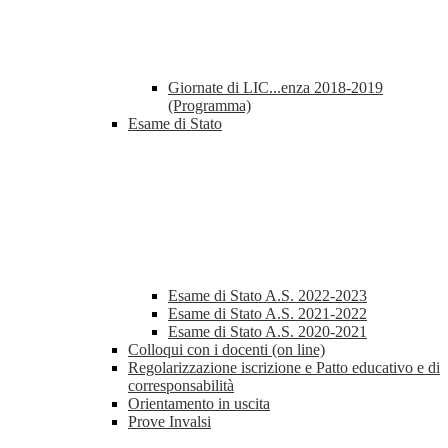
Giornate di LIC...enza 2018-2019
(Programma)
Esame di Stato
Esame di Stato A.S. 2022-2023
Esame di Stato A.S. 2021-2022
Esame di Stato A.S. 2020-2021
Colloqui con i docenti (on line)
Regolarizzazione iscrizione e Patto educativo e di
corresponsabilità
Orientamento in uscita
Prove Invalsi