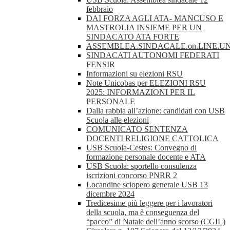
febbraio
DAI FORZA AGLI ATA- MANCUSO E
MASTROLIA INSIEME PER UN
SINDACATO ATA FORTE
ASSEMBLEA.SINDACALE.on.LINE.UN
SINDACATI AUTONOMI FEDERATI
FENSIR
Informazioni su elezioni RSU
Note Unicobas per ELEZIONI RSU
2025: INFORMAZIONI PER IL
PERSONALE
Dalla rabbia all’azione: candidati con USB
Scuola alle elezioni
COMUNICATO SENTENZA
DOCENTI RELIGIONE CATTOLICA
USB Scuola-Cestes: Convegno di
formazione personale docente e ATA
USB Scuola: sportello consulenza
iscrizioni concorso PNRR 2
Locandine sciopero generale USB 13
dicembre 2024
Tredicesime più leggere per i lavoratori
della scuola, ma è conseguenza del
“pacco” di Natale dell’anno scorso (CGIL)