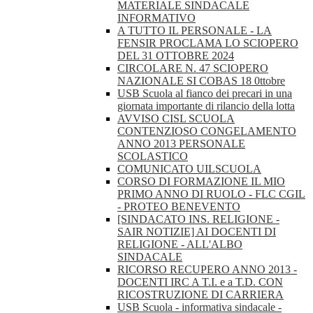
MATERIALE SINDACALE
INFORMATIVO
A TUTTO IL PERSONALE - LA
FENSIR PROCLAMA LO SCIOPERO
DEL 31 OTTOBRE 2024
CIRCOLARE N. 47 SCIOPERO
NAZIONALE SI COBAS 18 0ttobre
USB Scuola al fianco dei precari in una
giornata importante di rilancio della lotta
AVVISO CISL SCUOLA
CONTENZIOSO CONGELAMENTO
ANNO 2013 PERSONALE
SCOLASTICO
COMUNICATO UILSCUOLA
CORSO DI FORMAZIONE IL MIO
PRIMO ANNO DI RUOLO - FLC CGIL
- PROTEO BENEVENTO
[SINDACATO INS. RELIGIONE -
SAIR NOTIZIE] AI DOCENTI DI
RELIGIONE - ALL'ALBO
SINDACALE
RICORSO RECUPERO ANNO 2013 -
DOCENTI IRC A T.I. e a T.D. CON
RICOSTRUZIONE DI CARRIERA
USB Scuola - informativa sindacale -