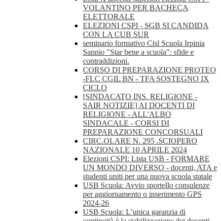
VOLANTINO PER BACHECA
ELETTORALE
ELEZIONI CSPI - SGB SI CANDIDA
CON LA CUB SUR
seminario formativo Cisl Scuola Irpinia
Sannio "Star bene a scuola": sfide e
contraddizioni.
CORSO DI PREPARAZIONE PROTEO
-FLC CGIL BN - TFA SOSTEGNO IX
CICLO
[SINDACATO INS. RELIGIONE -
SAIR NOTIZIE] AI DOCENTI DI
RELIGIONE - ALL'ALBO
SINDACALE - CORSI DI
PREPARAZIONE CONCORSUALI
CIRC.OLARE N. 295 .SCIOPERO
NAZIONALE 10 APRILE 2024
Elezioni CSPI: Lista USB - FORMARE
UN MONDO DIVERSO - docenti, ATA e
studenti uniti per una nuova scuola statale
USB Scuola: Avvio sportello consulenze
per aggiornamento o inserimento GPS
2024-26
USB Scuola: L’unica garanzia di
continuità è la stabilizzazione dei docenti