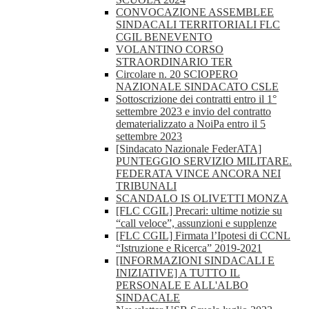
CONVOCAZIONE ASSEMBLEE
SINDACALI TERRITORIALI FLC
CGIL BENEVENTO
VOLANTINO CORSO
STRAORDINARIO TER
Circolare n. 20 SCIOPERO
NAZIONALE SINDACATO CSLE
Sottoscrizione dei contratti entro il 1°
settembre 2023 e invio del contratto
dematerializzato a NoiPa entro il 5
settembre 2023
[Sindacato Nazionale FederATA]
PUNTEGGIO SERVIZIO MILITARE.
FEDERATA VINCE ANCORA NEI
TRIBUNALI
SCANDALO IS OLIVETTI MONZA
[FLC CGIL] Precari: ultime notizie su
“call veloce”, assunzioni e supplenze
[FLC CGIL] Firmata l’Ipotesi di CCNL
“Istruzione e Ricerca” 2019-2021
[INFORMAZIONI SINDACALI E
INIZIATIVE] A TUTTO IL
PERSONALE E ALL'ALBO
SINDACALE