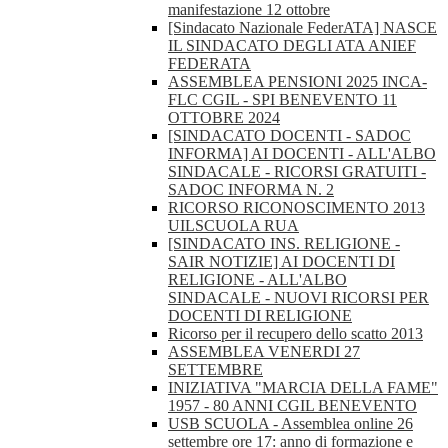
manifestazione 12 ottobre
[Sindacato Nazionale FederATA] NASCE
IL SINDACATO DEGLI ATA ANIEF
FEDERATA
ASSEMBLEA PENSIONI 2025 INCA-
FLC CGIL - SPI BENEVENTO 11
OTTOBRE 2024
[SINDACATO DOCENTI - SADOC
INFORMA] AI DOCENTI - ALL'ALBO
SINDACALE - RICORSI GRATUITI -
SADOC INFORMA N. 2
RICORSO RICONOSCIMENTO 2013
UILSCUOLA RUA
[SINDACATO INS. RELIGIONE -
SAIR NOTIZIE] AI DOCENTI DI
RELIGIONE - ALL'ALBO
SINDACALE - NUOVI RICORSI PER
DOCENTI DI RELIGIONE
Ricorso per il recupero dello scatto 2013
ASSEMBLEA VENERDI 27
SETTEMBRE
INIZIATIVA "MARCIA DELLA FAME"
1957 - 80 ANNI CGIL BENEVENTO
USB SCUOLA - Assemblea online 26
settembre ore 17: anno di formazione e