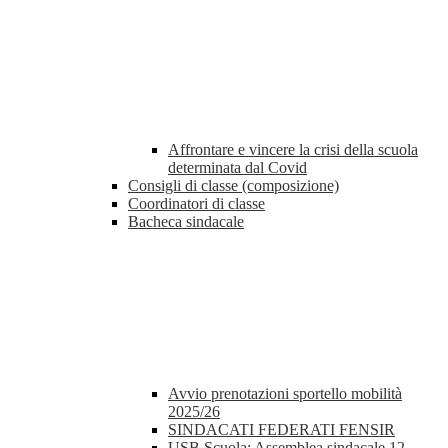
Affrontare e vincere la crisi della scuola
determinata dal Covid
Consigli di classe (composizione)
Coordinatori di classe
Bacheca sindacale
Avvio prenotazioni sportello mobilità
2025/26
SINDACATI FEDERATI FENSIR
USB Scuola: Assemblea sindacale 12