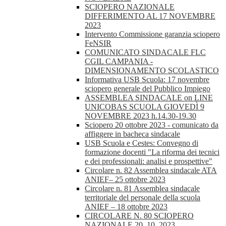
SCIOPERO NAZIONALE
DIFFERIMENTO AL 17 NOVEMBRE
2023
Intervento Commissione garanzia sciopero
FeNSIR
COMUNICATO SINDACALE FLC
CGIL CAMPANIA -
DIMENSIONAMENTO SCOLASTICO
Informativa USB Scuola: 17 novembre
sciopero generale del Pubblico Impiego
ASSEMBLEA SINDACALE on LINE
UNICOBAS SCUOLA GIOVEDÌ 9
NOVEMBRE 2023 h.14.30-19.30
Sciopero 20 ottobre 2023 - comunicato da
affiggere in bacheca sindacale
USB Scuola e Cestes: Convegno di
formazione docenti "La riforma dei tecnici
e dei professionali: analisi e prospettive"
Circolare n. 82 Assemblea sindacale ATA
ANIEF– 25 ottobre 2023
Circolare n. 81 Assemblea sindacale
territoriale del personale della scuola
ANIEF – 18 ottobre 2023
CIRCOLARE N. 80 SCIOPERO
NAZIONALE 20_10_2023