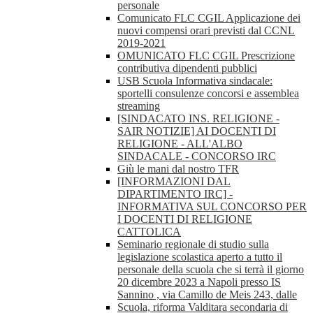
personale
Comunicato FLC CGIL Applicazione dei
nuovi compensi orari previsti dal CCNL
2019-2021
OMUNICATO FLC CGIL Prescrizione
contributiva dipendenti pubblici
USB Scuola Informativa sindacale:
sportelli consulenze concorsi e assemblea
streaming
[SINDACATO INS. RELIGIONE -
SAIR NOTIZIE] AI DOCENTI DI
RELIGIONE - ALL'ALBO
SINDACALE - CONCORSO IRC
Giù le mani dal nostro TFR
[INFORMAZIONI DAL
DIPARTIMENTO IRC] -
INFORMATIVA SUL CONCORSO PER
I DOCENTI DI RELIGIONE
CATTOLICA
Seminario regionale di studio sulla
legislazione scolastica aperto a tutto il
personale della scuola che si terrà il giorno
20 dicembre 2023 a Napoli presso IS
Sannino , via Camillo de Meis 243, dalle
Scuola, riforma Valditara secondaria di