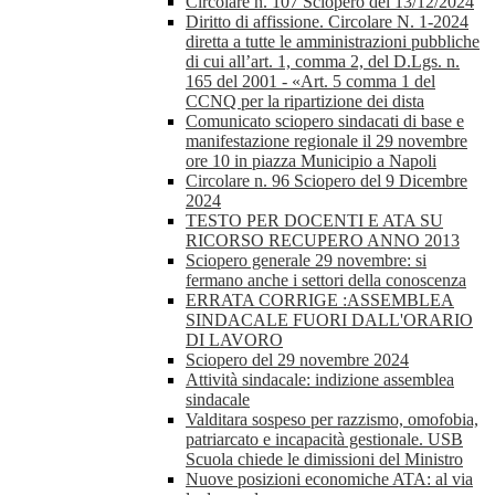
Circolare n. 107 Sciopero del 13/12/2024
Diritto di affissione. Circolare N. 1-2024
diretta a tutte le amministrazioni pubbliche
di cui all’art. 1, comma 2, del D.Lgs. n.
165 del 2001 - «Art. 5 comma 1 del
CCNQ per la ripartizione dei dista
Comunicato sciopero sindacati di base e
manifestazione regionale il 29 novembre
ore 10 in piazza Municipio a Napoli
Circolare n. 96 Sciopero del 9 Dicembre
2024
TESTO PER DOCENTI E ATA SU
RICORSO RECUPERO ANNO 2013
Sciopero generale 29 novembre: si
fermano anche i settori della conoscenza
ERRATA CORRIGE :ASSEMBLEA
SINDACALE FUORI DALL'ORARIO
DI LAVORO
Sciopero del 29 novembre 2024
Attività sindacale: indizione assemblea
sindacale
Valditara sospeso per razzismo, omofobia,
patriarcato e incapacità gestionale. USB
Scuola chiede le dimissioni del Ministro
Nuove posizioni economiche ATA: al via