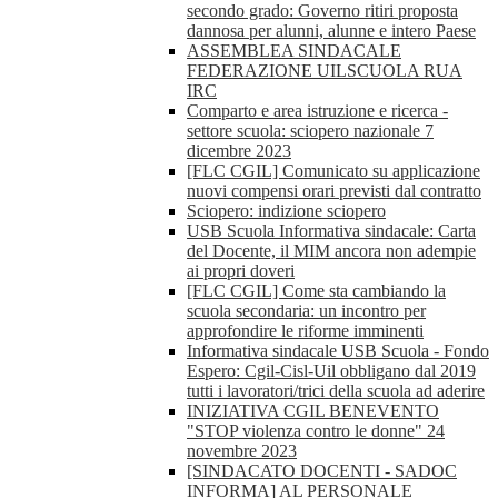
secondo grado: Governo ritiri proposta
dannosa per alunni, alunne e intero Paese
ASSEMBLEA SINDACALE
FEDERAZIONE UILSCUOLA RUA
IRC
Comparto e area istruzione e ricerca -
settore scuola: sciopero nazionale 7
dicembre 2023
[FLC CGIL] Comunicato su applicazione
nuovi compensi orari previsti dal contratto
Sciopero: indizione sciopero
USB Scuola Informativa sindacale: Carta
del Docente, il MIM ancora non adempie
ai propri doveri
[FLC CGIL] Come sta cambiando la
scuola secondaria: un incontro per
approfondire le riforme imminenti
Informativa sindacale USB Scuola - Fondo
Espero: Cgil-Cisl-Uil obbligano dal 2019
tutti i lavoratori/trici della scuola ad aderire
INIZIATIVA CGIL BENEVENTO
"STOP violenza contro le donne" 24
novembre 2023
[SINDACATO DOCENTI - SADOC
INFORMA] AL PERSONALE