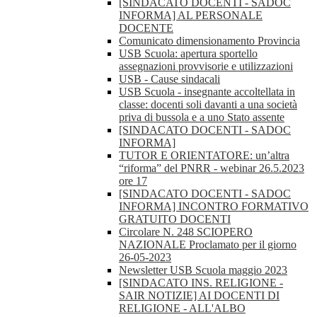
[SINDACATO DOCENTI - SADOC
INFORMA] AL PERSONALE
DOCENTE
Comunicato dimensionamento Provincia
USB Scuola: apertura sportello
assegnazioni provvisorie e utilizzazioni
USB - Cause sindacali
USB Scuola - insegnante accoltellata in
classe: docenti soli davanti a una società
priva di bussola e a uno Stato assente
[SINDACATO DOCENTI - SADOC
INFORMA]
TUTOR E ORIENTATORE: un’altra
“riforma” del PNRR - webinar 26.5.2023
ore 17
[SINDACATO DOCENTI - SADOC
INFORMA] INCONTRO FORMATIVO
GRATUITO DOCENTI
Circolare N. 248 SCIOPERO
NAZIONALE Proclamato per il giorno
26-05-2023
Newsletter USB Scuola maggio 2023
[SINDACATO INS. RELIGIONE -
SAIR NOTIZIE] AI DOCENTI DI
RELIGIONE - ALL'ALBO