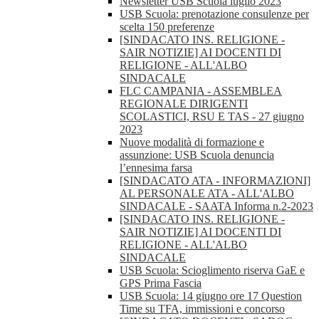
Newsletter USB Scuola luglio 2023
USB Scuola: prenotazione consulenze per
scelta 150 preferenze
[SINDACATO INS. RELIGIONE -
SAIR NOTIZIE] AI DOCENTI DI
RELIGIONE - ALL'ALBO
SINDACALE
FLC CAMPANIA - ASSEMBLEA
REGIONALE DIRIGENTI
SCOLASTICI, RSU E TAS - 27 giugno
2023
Nuove modalità di formazione e
assunzione: USB Scuola denuncia
l’ennesima farsa
[SINDACATO ATA - INFORMAZIONI]
AL PERSONALE ATA - ALL'ALBO
SINDACALE - SAATA Informa n.2-2023
[SINDACATO INS. RELIGIONE -
SAIR NOTIZIE] AI DOCENTI DI
RELIGIONE - ALL'ALBO
SINDACALE
USB Scuola: Scioglimento riserva GaE e
GPS Prima Fascia
USB Scuola: 14 giugno ore 17 Question
Time su TFA, immissioni e concorso