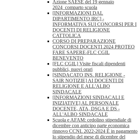
Azione SAESE del 19 gennaio
2024_comparto scuola
[INFORMAZIONI DAL
DIPARTIMENTO IRC] -
INFORMATIVA SUI CONCORSI PER I
DOCENTI DI RELIGIONE
CATTOLICA
CORSO DI PREPARAZIONE
CONCORSI DOCENTI 2024 PROTEO
FARE SAPERE-FLC CGIL
BENEVENTO
[FLC CGIL] Visite fiscali dipendenti
pubblici, nuovi orari
[SINDACATO INS. RELIGIONE -
SAIR NOTIZIE] AI DOCENTI DI
RELIGIONE E ALL'ALBO
SINDACALE
[INFORMAZIONI SINDACALI E
INIZIATIVE] AL PERSONALE
DOCENTE, ATA, DSGA E DS -
ALL'ALBO SINDACALE
Scuola e AFAM: cedolino stipendiale di
dicembre con anticipo parte economica
rinnovo CCNL 2022-2024 È in pagamento
lo stipendio del mese di dicembre del