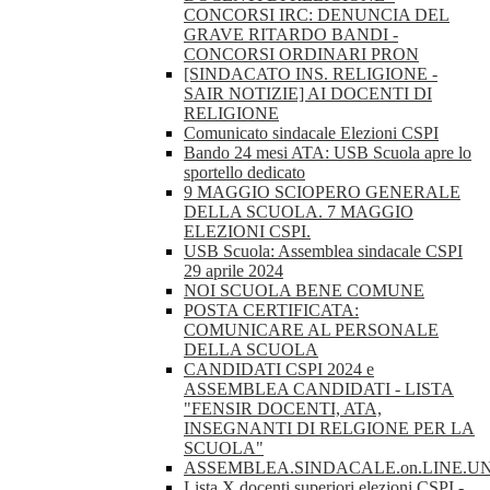
CONCORSI IRC: DENUNCIA DEL
GRAVE RITARDO BANDI -
CONCORSI ORDINARI PRON
[SINDACATO INS. RELIGIONE -
SAIR NOTIZIE] AI DOCENTI DI
RELIGIONE
Comunicato sindacale Elezioni CSPI
Bando 24 mesi ATA: USB Scuola apre lo
sportello dedicato
9 MAGGIO SCIOPERO GENERALE
DELLA SCUOLA. 7 MAGGIO
ELEZIONI CSPI.
USB Scuola: Assemblea sindacale CSPI
29 aprile 2024
NOI SCUOLA BENE COMUNE
POSTA CERTIFICATA:
COMUNICARE AL PERSONALE
DELLA SCUOLA
CANDIDATI CSPI 2024 e
ASSEMBLEA CANDIDATI - LISTA
"FENSIR DOCENTI, ATA,
INSEGNANTI DI RELGIONE PER LA
SCUOLA"
ASSEMBLEA.SINDACALE.on.LINE.U
Lista X docenti superiori elezioni CSPI -