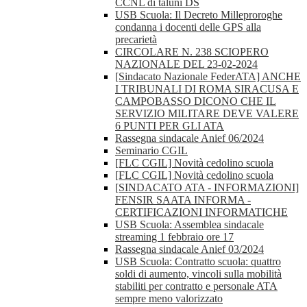
CCNL di taluni DS
USB Scuola: Il Decreto Milleproroghe
condanna i docenti delle GPS alla
precarietà
CIRCOLARE N. 238 SCIOPERO
NAZIONALE DEL 23-02-2024
[Sindacato Nazionale FederATA] ANCHE
I TRIBUNALI DI ROMA SIRACUSA E
CAMPOBASSO DICONO CHE IL
SERVIZIO MILITARE DEVE VALERE
6 PUNTI PER GLI ATA
Rassegna sindacale Anief 06/2024
Seminario CGIL
[FLC CGIL] Novità cedolino scuola
[FLC CGIL] Novità cedolino scuola
[SINDACATO ATA - INFORMAZIONI]
FENSIR SAATA INFORMA -
CERTIFICAZIONI INFORMATICHE
USB Scuola: Assemblea sindacale
streaming 1 febbraio ore 17
Rassegna sindacale Anief 03/2024
USB Scuola: Contratto scuola: quattro
soldi di aumento, vincoli sulla mobilità
stabiliti per contratto e personale ATA
sempre meno valorizzato