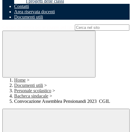
I progetti delle classi
Contatti
Area riservata docenti
Documenti utili
Campo di ricerca per le pagine del sito
Home
>
Documenti utili
>
Personale scolastico
>
Bacheca sindacale
>
Convocazione Assemblea Pensionandi 2023 CGIL