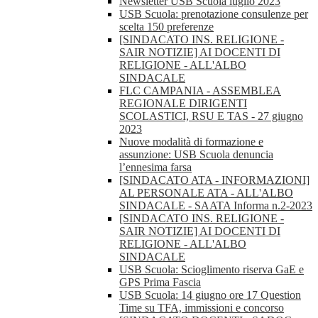
Newsletter USB Scuola luglio 2023
USB Scuola: prenotazione consulenze per
scelta 150 preferenze
[SINDACATO INS. RELIGIONE -
SAIR NOTIZIE] AI DOCENTI DI
RELIGIONE - ALL'ALBO
SINDACALE
FLC CAMPANIA - ASSEMBLEA
REGIONALE DIRIGENTI
SCOLASTICI, RSU E TAS - 27 giugno
2023
Nuove modalità di formazione e
assunzione: USB Scuola denuncia
l’ennesima farsa
[SINDACATO ATA - INFORMAZIONI]
AL PERSONALE ATA - ALL'ALBO
SINDACALE - SAATA Informa n.2-2023
[SINDACATO INS. RELIGIONE -
SAIR NOTIZIE] AI DOCENTI DI
RELIGIONE - ALL'ALBO
SINDACALE
USB Scuola: Scioglimento riserva GaE e
GPS Prima Fascia
USB Scuola: 14 giugno ore 17 Question
Time su TFA, immissioni e concorso