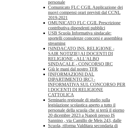
personale
Comunicato FLC CGIL Applicazione dei
nuovi compensi orari previsti dal CCNL
2019-2021
OMUNICATO FLC CGIL Prescrizione
contributiva dipendenti pubblici
USB Scuola Informativa sindacale:
sportelli consulenze concorsi e assemblea
streaming
[SINDACATO INS. RELIGIONE -
SAIR NOTIZIE] AI DOCENTI DI
RELIGIONE - ALL'ALBO
SINDACALE - CONCORSO IRC
Giù le mani dal nostro TFR
[INFORMAZIONI DAL
DIPARTIMENTO IRC] -
INFORMATIVA SUL CONCORSO PER
I DOCENTI DI RELIGIONE
CATTOLICA
Seminario regionale di studio sulla
legislazione scolastica aperto a tutto il
personale della scuola che si terrà il giorno
20 dicembre 2023 a Napoli presso IS
Sannino , via Camillo de Meis 243, dalle
Scuola, riforma Valditara secondaria di