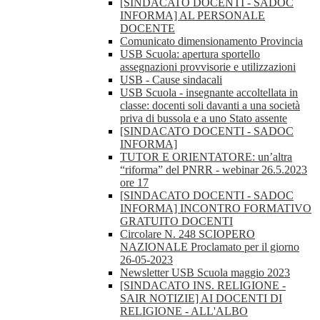
[SINDACATO DOCENTI - SADOC
INFORMA] AL PERSONALE
DOCENTE
Comunicato dimensionamento Provincia
USB Scuola: apertura sportello
assegnazioni provvisorie e utilizzazioni
USB - Cause sindacali
USB Scuola - insegnante accoltellata in
classe: docenti soli davanti a una società
priva di bussola e a uno Stato assente
[SINDACATO DOCENTI - SADOC
INFORMA]
TUTOR E ORIENTATORE: un’altra
“riforma” del PNRR - webinar 26.5.2023
ore 17
[SINDACATO DOCENTI - SADOC
INFORMA] INCONTRO FORMATIVO
GRATUITO DOCENTI
Circolare N. 248 SCIOPERO
NAZIONALE Proclamato per il giorno
26-05-2023
Newsletter USB Scuola maggio 2023
[SINDACATO INS. RELIGIONE -
SAIR NOTIZIE] AI DOCENTI DI
RELIGIONE - ALL'ALBO