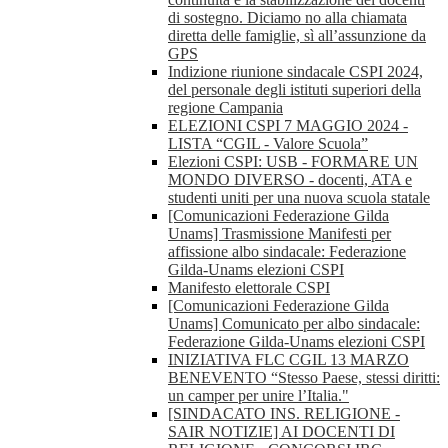
di sostegno. Diciamo no alla chiamata
diretta delle famiglie, sì all’assunzione da
GPS
Indizione riunione sindacale CSPI 2024,
del personale degli istituti superiori della
regione Campania
ELEZIONI CSPI 7 MAGGIO 2024 -
LISTA “CGIL - Valore Scuola”
Elezioni CSPI: USB - FORMARE UN
MONDO DIVERSO - docenti, ATA e
studenti uniti per una nuova scuola statale
[Comunicazioni Federazione Gilda
Unams] Trasmissione Manifesti per
affissione albo sindacale: Federazione
Gilda-Unams elezioni CSPI
Manifesto elettorale CSPI
[Comunicazioni Federazione Gilda
Unams] Comunicato per albo sindacale:
Federazione Gilda-Unams elezioni CSPI
INIZIATIVA FLC CGIL 13 MARZO
BENEVENTO “Stesso Paese, stessi diritti:
un camper per unire l’Italia."
[SINDACATO INS. RELIGIONE -
SAIR NOTIZIE] AI DOCENTI DI