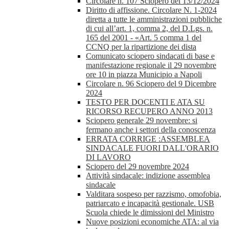
Circolare n. 107 Sciopero del 13/12/2024
Diritto di affissione. Circolare N. 1-2024
diretta a tutte le amministrazioni pubbliche
di cui all’art. 1, comma 2, del D.Lgs. n.
165 del 2001 - «Art. 5 comma 1 del
CCNQ per la ripartizione dei dista
Comunicato sciopero sindacati di base e
manifestazione regionale il 29 novembre
ore 10 in piazza Municipio a Napoli
Circolare n. 96 Sciopero del 9 Dicembre
2024
TESTO PER DOCENTI E ATA SU
RICORSO RECUPERO ANNO 2013
Sciopero generale 29 novembre: si
fermano anche i settori della conoscenza
ERRATA CORRIGE :ASSEMBLEA
SINDACALE FUORI DALL'ORARIO
DI LAVORO
Sciopero del 29 novembre 2024
Attività sindacale: indizione assemblea
sindacale
Valditara sospeso per razzismo, omofobia,
patriarcato e incapacità gestionale. USB
Scuola chiede le dimissioni del Ministro
Nuove posizioni economiche ATA: al via