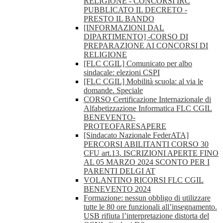
RELIGIONE - CONCORSI IRC
PUBBLICATO IL DECRETO -
PRESTO IL BANDO
[INFORMAZIONI DAL
DIPARTIMENTO] -CORSO DI
PREPARAZIONE AI CONCORSI DI
RELIGIONE
[FLC CGIL] Comunicato per albo
sindacale: elezioni CSPI
[FLC CGIL] Mobilità scuola: al via le
domande. Speciale
CORSO Certificazione Internazionale di
Alfabetizzazione Informatica FLC CGIL
BENEVENTO-
PROTEOFARESAPERE
[Sindacato Nazionale FederATA]
PERCORSI ABILITANTI CORSO 30
CFU art.13. ISCRIZIONI APERTE FINO
AL 05 MARZO 2024 SCONTO PER I
PARENTI DELGI AT
VOLANTINO RICORSI FLC CGIL
BENEVENTO 2024
Formazione: nessun obbligo di utilizzare
tutte le 80 ore funzionali all’insegnamento.
USB rifiuta l’interpretazione distorta del