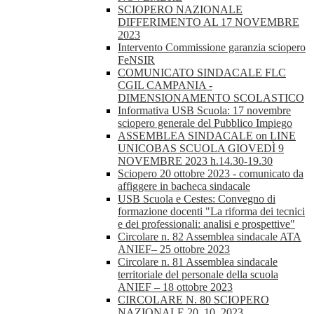
SCIOPERO NAZIONALE
DIFFERIMENTO AL 17 NOVEMBRE
2023
Intervento Commissione garanzia sciopero
FeNSIR
COMUNICATO SINDACALE FLC
CGIL CAMPANIA -
DIMENSIONAMENTO SCOLASTICO
Informativa USB Scuola: 17 novembre
sciopero generale del Pubblico Impiego
ASSEMBLEA SINDACALE on LINE
UNICOBAS SCUOLA GIOVEDÌ 9
NOVEMBRE 2023 h.14.30-19.30
Sciopero 20 ottobre 2023 - comunicato da
affiggere in bacheca sindacale
USB Scuola e Cestes: Convegno di
formazione docenti "La riforma dei tecnici
e dei professionali: analisi e prospettive"
Circolare n. 82 Assemblea sindacale ATA
ANIEF– 25 ottobre 2023
Circolare n. 81 Assemblea sindacale
territoriale del personale della scuola
ANIEF – 18 ottobre 2023
CIRCOLARE N. 80 SCIOPERO
NAZIONALE 20_10_2023