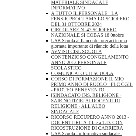
MATERIALE SINDACALE
INFORMATIVO
A TUTTO IL PERSONALE - LA
FENSIR PROCLAMA LO SCIOPERO
DEL 31 OTTOBRE 2024
CIRCOLARE N. 47 SCIOPERO
NAZIONALE SI COBAS 18 0ttobre
USB Scuola al fianco dei precari in una
giornata importante di rilancio della lotta
AVVISO CISL SCUOLA
CONTENZIOSO CONGELAMENTO
ANNO 2013 PERSONALE
SCOLASTICO
COMUNICATO UILSCUOLA
CORSO DI FORMAZIONE IL MIO
PRIMO ANNO DI RUOLO - FLC CGIL
- PROTEO BENEVENTO
[SINDACATO INS. RELIGIONE -
SAIR NOTIZIE] AI DOCENTI DI
RELIGIONE - ALL'ALBO
SINDACALE
RICORSO RECUPERO ANNO 2013 -
DOCENTI IRC A T.I. e a T.D. CON
RICOSTRUZIONE DI CARRIERA
USB Scuola - informativa sindacale -