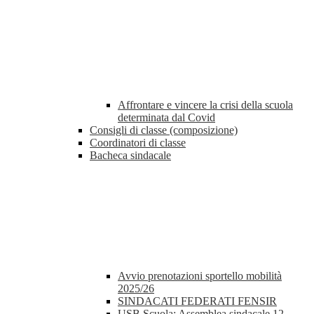
Affrontare e vincere la crisi della scuola
determinata dal Covid
Consigli di classe (composizione)
Coordinatori di classe
Bacheca sindacale
Avvio prenotazioni sportello mobilità
2025/26
SINDACATI FEDERATI FENSIR
USB Scuola: Assemblea sindacale 12