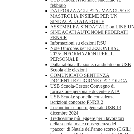
febbraio
DAI FORZA AGLI ATA- MANCUSO E
MASTROLIA INSIEME PER UN
SINDACATO ATA FORTE
ASSEMBLEA.SINDACALE.on.LINE.UN
SINDACATI AUTONOMI FEDERATI
FENSIR
Informazioni su elezioni RSU
Note Unicobas per ELEZIONI RSU
2025: INFORMAZIONI PER IL
PERSONALE
Dalla rabbia all’azione: candidati con USB
Scuola alle elezioni
COMUNICATO SENTENZA
DOCENTI RELIGIONE CATTOLICA
USB Scuola-Cestes: Convegno di
formazione personale docente e ATA
USB Scuola: sportello consulenza
iscrizioni concorso PNRR 2
Locandine sciopero generale USB 13
dicembre 2024
Tredicesime più leggere per i lavoratori
della scuola, ma è conseguenza del
“pacco” di Natale dell’anno scorso (CGIL)