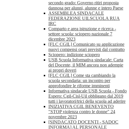
secondo grado: Governo ritiri proposta
dannosa per alunni, alunne e intero Paese
ASSEMBLEA SINDACALE
FEDERAZIONE UILSCUOLA RUA
IRC
Comparto e area istruzione e ricerca -
settore scuola: sciopero nazionale 7
dicembre 2023
[FLC CGIL] Comunicato su applicazione
nuovi compensi orari previsti dal contratto
Sciopero: indizione sciopero
USB Scuola Informativa sindacale: Carta
del Docente, il MIM ancora non adempie
ai propri doveri
[FLC CGIL] Come sta cambiando la
scuola secondaria: un incontro per
approfondire le riforme imminenti
Informativa sindacale USB Scuola - Fondo
Espero: Cgil-Cisl-Uil obbligano dal 2019
tutti i lavoratori/trici della scuola ad aderire
INIZIATIVA CGIL BENEVENTO
"STOP violenza contro le donne" 24
novembre 2023
[SINDACATO DOCENTI - SADOC
INFORMA] AL PERSONALE