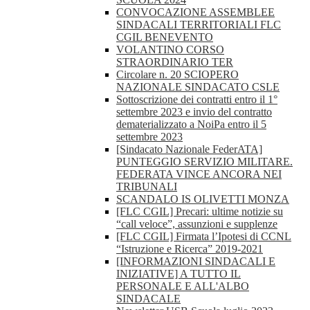
CONVOCAZIONE ASSEMBLEE
SINDACALI TERRITORIALI FLC
CGIL BENEVENTO
VOLANTINO CORSO
STRAORDINARIO TER
Circolare n. 20 SCIOPERO
NAZIONALE SINDACATO CSLE
Sottoscrizione dei contratti entro il 1°
settembre 2023 e invio del contratto
dematerializzato a NoiPa entro il 5
settembre 2023
[Sindacato Nazionale FederATA]
PUNTEGGIO SERVIZIO MILITARE.
FEDERATA VINCE ANCORA NEI
TRIBUNALI
SCANDALO IS OLIVETTI MONZA
[FLC CGIL] Precari: ultime notizie su
“call veloce”, assunzioni e supplenze
[FLC CGIL] Firmata l’Ipotesi di CCNL
“Istruzione e Ricerca” 2019-2021
[INFORMAZIONI SINDACALI E
INIZIATIVE] A TUTTO IL
PERSONALE E ALL'ALBO
SINDACALE