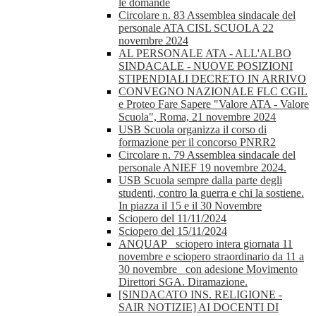
le domande
Circolare n. 83 Assemblea sindacale del
personale ATA CISL SCUOLA 22
novembre 2024
AL PERSONALE ATA - ALL'ALBO
SINDACALE - NUOVE POSIZIONI
STIPENDIALI DECRETO IN ARRIVO
CONVEGNO NAZIONALE FLC CGIL
e Proteo Fare Sapere "Valore ATA - Valore
Scuola", Roma, 21 novembre 2024
USB Scuola organizza il corso di
formazione per il concorso PNRR2
Circolare n. 79 Assemblea sindacale del
personale ANIEF 19 novembre 2024.
USB Scuola sempre dalla parte degli
studenti, contro la guerra e chi la sostiene.
In piazza il 15 e il 30 Novembre
Sciopero del 11/11/2024
Sciopero del 15/11/2024
ANQUAP_ sciopero intera giornata 11
novembre e sciopero straordinario da 11 a
30 novembre_ con adesione Movimento
Direttori SGA. Diramazione.
[SINDACATO INS. RELIGIONE -
SAIR NOTIZIE] AI DOCENTI DI