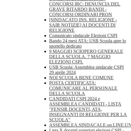
CONCORSI IRC: DENUNCIA DEL
GRAVE RITARDO BANDI -
CONCORSI ORDINARI PRON
[SINDACATO INS. RELIGIONE -
SAIR NOTIZIE] AI DOCENTI DI
RELIGIONE
Comunicato sindacale Elezioni CSPI
Bando 24 mesi ATA: USB Scuola apre lo
sportello dedicato
9 MAGGIO SCIOPERO GENERALE
DELLA SCUOLA. 7 MAGGIO
ELEZIONI CSPI.
USB Scuola: Assemblea sindacale CSPI
29 aprile 2024
NOI SCUOLA BENE COMUNE
POSTA CERTIFICATA:
COMUNICARE AL PERSONALE
DELLA SCUOLA
CANDIDATI CSPI 2024 e
ASSEMBLEA CANDIDATI - LISTA
"FENSIR DOCENTI, ATA,
INSEGNANTI DI RELGIONE PER LA
SCUOLA"
ASSEMBLEA.SINDACALE.on.LINE.U
Lista X docenti superiori elezioni CSPI -