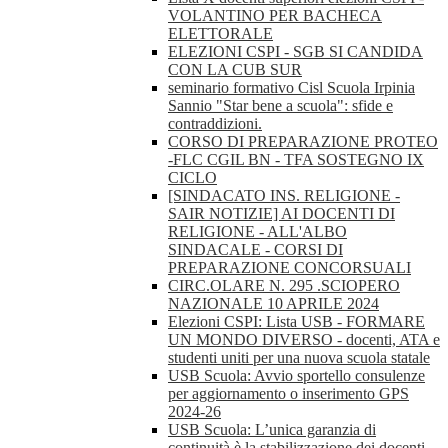
VOLANTINO PER BACHECA
ELETTORALE
ELEZIONI CSPI - SGB SI CANDIDA
CON LA CUB SUR
seminario formativo Cisl Scuola Irpinia
Sannio "Star bene a scuola": sfide e
contraddizioni.
CORSO DI PREPARAZIONE PROTEO
-FLC CGIL BN - TFA SOSTEGNO IX
CICLO
[SINDACATO INS. RELIGIONE -
SAIR NOTIZIE] AI DOCENTI DI
RELIGIONE - ALL'ALBO
SINDACALE - CORSI DI
PREPARAZIONE CONCORSUALI
CIRC.OLARE N. 295 .SCIOPERO
NAZIONALE 10 APRILE 2024
Elezioni CSPI: Lista USB - FORMARE
UN MONDO DIVERSO - docenti, ATA e
studenti uniti per una nuova scuola statale
USB Scuola: Avvio sportello consulenze
per aggiornamento o inserimento GPS
2024-26
USB Scuola: L’unica garanzia di
continuità è la stabilizzazione dei docenti