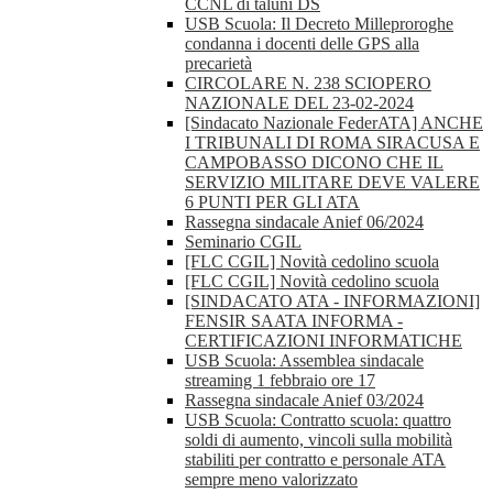
CCNL di taluni DS
USB Scuola: Il Decreto Milleproroghe
condanna i docenti delle GPS alla
precarietà
CIRCOLARE N. 238 SCIOPERO
NAZIONALE DEL 23-02-2024
[Sindacato Nazionale FederATA] ANCHE
I TRIBUNALI DI ROMA SIRACUSA E
CAMPOBASSO DICONO CHE IL
SERVIZIO MILITARE DEVE VALERE
6 PUNTI PER GLI ATA
Rassegna sindacale Anief 06/2024
Seminario CGIL
[FLC CGIL] Novità cedolino scuola
[FLC CGIL] Novità cedolino scuola
[SINDACATO ATA - INFORMAZIONI]
FENSIR SAATA INFORMA -
CERTIFICAZIONI INFORMATICHE
USB Scuola: Assemblea sindacale
streaming 1 febbraio ore 17
Rassegna sindacale Anief 03/2024
USB Scuola: Contratto scuola: quattro
soldi di aumento, vincoli sulla mobilità
stabiliti per contratto e personale ATA
sempre meno valorizzato