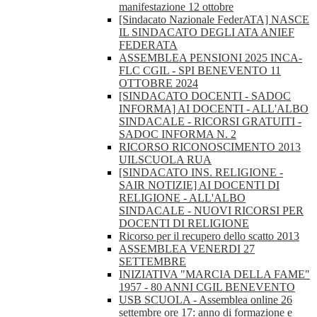
manifestazione 12 ottobre
[Sindacato Nazionale FederATA] NASCE
IL SINDACATO DEGLI ATA ANIEF
FEDERATA
ASSEMBLEA PENSIONI 2025 INCA-
FLC CGIL - SPI BENEVENTO 11
OTTOBRE 2024
[SINDACATO DOCENTI - SADOC
INFORMA] AI DOCENTI - ALL'ALBO
SINDACALE - RICORSI GRATUITI -
SADOC INFORMA N. 2
RICORSO RICONOSCIMENTO 2013
UILSCUOLA RUA
[SINDACATO INS. RELIGIONE -
SAIR NOTIZIE] AI DOCENTI DI
RELIGIONE - ALL'ALBO
SINDACALE - NUOVI RICORSI PER
DOCENTI DI RELIGIONE
Ricorso per il recupero dello scatto 2013
ASSEMBLEA VENERDI 27
SETTEMBRE
INIZIATIVA "MARCIA DELLA FAME"
1957 - 80 ANNI CGIL BENEVENTO
USB SCUOLA - Assemblea online 26
settembre ore 17: anno di formazione e