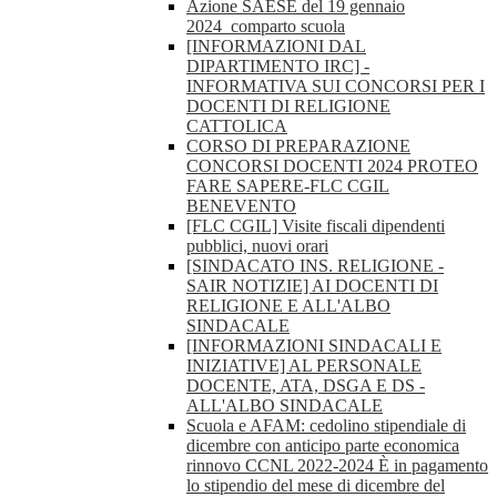
Azione SAESE del 19 gennaio
2024_comparto scuola
[INFORMAZIONI DAL
DIPARTIMENTO IRC] -
INFORMATIVA SUI CONCORSI PER I
DOCENTI DI RELIGIONE
CATTOLICA
CORSO DI PREPARAZIONE
CONCORSI DOCENTI 2024 PROTEO
FARE SAPERE-FLC CGIL
BENEVENTO
[FLC CGIL] Visite fiscali dipendenti
pubblici, nuovi orari
[SINDACATO INS. RELIGIONE -
SAIR NOTIZIE] AI DOCENTI DI
RELIGIONE E ALL'ALBO
SINDACALE
[INFORMAZIONI SINDACALI E
INIZIATIVE] AL PERSONALE
DOCENTE, ATA, DSGA E DS -
ALL'ALBO SINDACALE
Scuola e AFAM: cedolino stipendiale di
dicembre con anticipo parte economica
rinnovo CCNL 2022-2024 È in pagamento
lo stipendio del mese di dicembre del