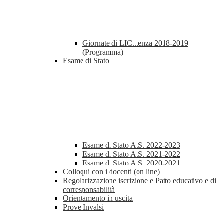
Giornate di LIC...enza 2018-2019
(Programma)
Esame di Stato
Esame di Stato A.S. 2022-2023
Esame di Stato A.S. 2021-2022
Esame di Stato A.S. 2020-2021
Colloqui con i docenti (on line)
Regolarizzazione iscrizione e Patto educativo e di
corresponsabilità
Orientamento in uscita
Prove Invalsi