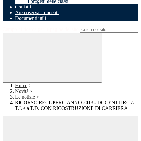
I progetti delle classi
Contatti
Area riservata docenti
Documenti utili
Campo di ricerca per le pagine del sito
Home
>
Novità
>
Le notizie
>
RICORSO RECUPERO ANNO 2013 - DOCENTI IRC A
T.I. e a T.D. CON RICOSTRUZIONE DI CARRIERA