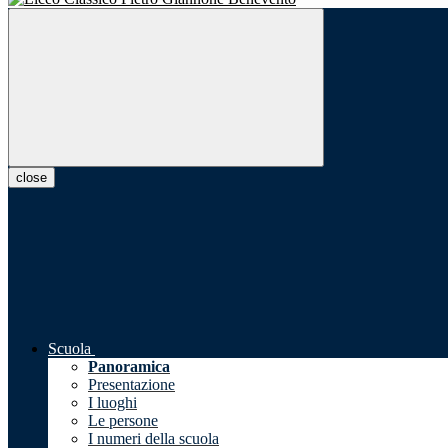
close
Scuola
Panoramica
Presentazione
I luoghi
Le persone
I numeri della scuola