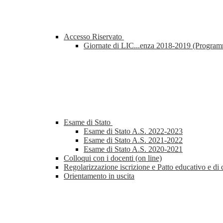
Accesso Riservato
Giornate di LIC...enza 2018-2019 (Progra
Esame di Stato
Esame di Stato A.S. 2022-2023
Esame di Stato A.S. 2021-2022
Esame di Stato A.S. 2020-2021
Colloqui con i docenti (on line)
Regolarizzazione iscrizione e Patto educativo e di 
Orientamento in uscita