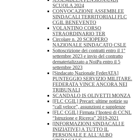
SCUOLA 2024
CONVOCAZIONE ASSEMBLEE
SINDACALI TERRITORIALI FLC
CGIL BENEVENTO
VOLANTINO CORSO
STRAORDINARIO TER
Circolare n. 20 SCIOPERO
NAZIONALE SINDACATO CSLE
Sottoscrizione dei contratti entro il 1°
settembre 2023 e invio del contratto
dematerializzato a NoiPa entro il 5
settembre 2023
[Sindacato Nazionale FederATA]
PUNTEGGIO SERVIZIO MILITARE.
FEDERATA VINCE ANCORA NEI
TRIBUNALI
SCANDALO IS OLIVETTI MONZA
[FLC CGIL] Precari: ultime notizie su
“call veloce”, assunzioni e supplenze
[FLC CGIL] Firmata l’Ipotesi di CCNL
“Istruzione e Ricerca” 2019-2021
[INFORMAZIONI SINDACALI E
INIZIATIVE] A TUTTO IL
PERSONALE E ALL'ALBO