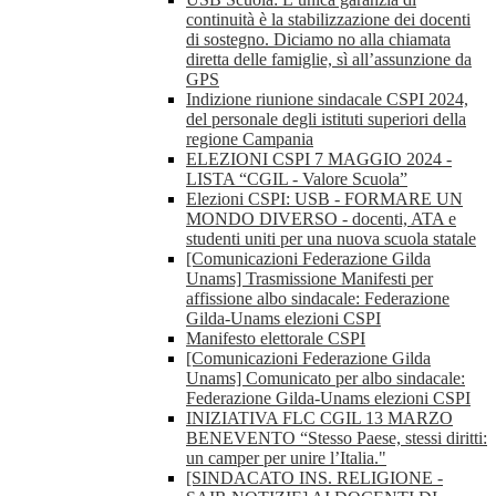
continuità è la stabilizzazione dei docenti
di sostegno. Diciamo no alla chiamata
diretta delle famiglie, sì all’assunzione da
GPS
Indizione riunione sindacale CSPI 2024,
del personale degli istituti superiori della
regione Campania
ELEZIONI CSPI 7 MAGGIO 2024 -
LISTA “CGIL - Valore Scuola”
Elezioni CSPI: USB - FORMARE UN
MONDO DIVERSO - docenti, ATA e
studenti uniti per una nuova scuola statale
[Comunicazioni Federazione Gilda
Unams] Trasmissione Manifesti per
affissione albo sindacale: Federazione
Gilda-Unams elezioni CSPI
Manifesto elettorale CSPI
[Comunicazioni Federazione Gilda
Unams] Comunicato per albo sindacale:
Federazione Gilda-Unams elezioni CSPI
INIZIATIVA FLC CGIL 13 MARZO
BENEVENTO “Stesso Paese, stessi diritti:
un camper per unire l’Italia."
[SINDACATO INS. RELIGIONE -