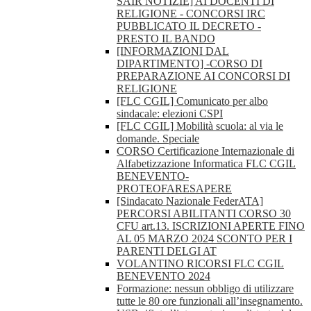
SAIR NOTIZIE] AI DOCENTI DI
RELIGIONE - CONCORSI IRC
PUBBLICATO IL DECRETO -
PRESTO IL BANDO
[INFORMAZIONI DAL
DIPARTIMENTO] -CORSO DI
PREPARAZIONE AI CONCORSI DI
RELIGIONE
[FLC CGIL] Comunicato per albo
sindacale: elezioni CSPI
[FLC CGIL] Mobilità scuola: al via le
domande. Speciale
CORSO Certificazione Internazionale di
Alfabetizzazione Informatica FLC CGIL
BENEVENTO-
PROTEOFARESAPERE
[Sindacato Nazionale FederATA]
PERCORSI ABILITANTI CORSO 30
CFU art.13. ISCRIZIONI APERTE FINO
AL 05 MARZO 2024 SCONTO PER I
PARENTI DELGI AT
VOLANTINO RICORSI FLC CGIL
BENEVENTO 2024
Formazione: nessun obbligo di utilizzare
tutte le 80 ore funzionali all’insegnamento.