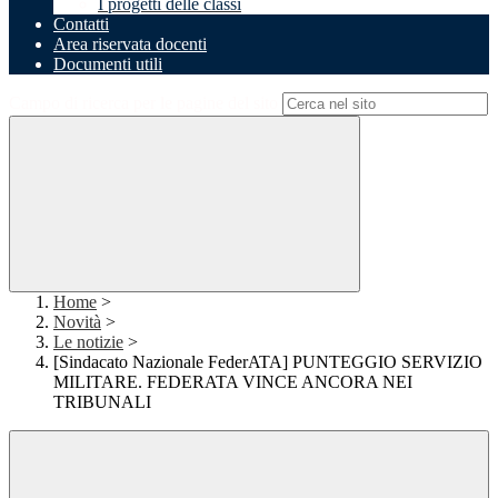
I progetti delle classi
Contatti
Area riservata docenti
Documenti utili
Campo di ricerca per le pagine del sito
Home
>
Novità
>
Le notizie
>
[Sindacato Nazionale FederATA] PUNTEGGIO SERVIZIO
MILITARE. FEDERATA VINCE ANCORA NEI
TRIBUNALI