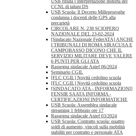
USB rifiuta l’interpretazione distorta del
CCNL di taluni DS
USB Scuola: Il Decreto Milleproroghe
condanna i docenti delle GPS alla
precarietà
CIRCOLARE N. 238 SCIOPERO
NAZIONALE DEL 23-02-2024
[Sindacato Nazionale FederATA] ANCHE
I TRIBUNALI DI ROMA SIRACUSA E
CAMPOBASSO DICONO CHE IL
SERVIZIO MILITARE DEVE VALERE
6 PUNTI PER GLI ATA
Rassegna sindacale Anief 06/2024
Seminario CGIL
[FLC CGIL] Novità cedolino scuola
[FLC CGIL] Novità cedolino scuola
[SINDACATO ATA - INFORMAZIONI]
FENSIR SAATA INFORMA -
CERTIFICAZIONI INFORMATICHE
USB Scuola: Assemblea sindacale
streaming 1 febbraio ore 17
Rassegna sindacale Anief 03/2024
USB Scuola: Contratto scuola: quattro
soldi di aumento, vincoli sulla mobilità
stabiliti per contratto e personale ATA