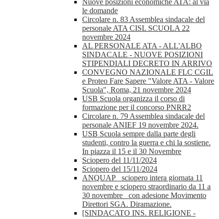
Nuove posizioni economiche ATA: al via
le domande
Circolare n. 83 Assemblea sindacale del
personale ATA CISL SCUOLA 22
novembre 2024
AL PERSONALE ATA - ALL'ALBO
SINDACALE - NUOVE POSIZIONI
STIPENDIALI DECRETO IN ARRIVO
CONVEGNO NAZIONALE FLC CGIL
e Proteo Fare Sapere "Valore ATA - Valore
Scuola", Roma, 21 novembre 2024
USB Scuola organizza il corso di
formazione per il concorso PNRR2
Circolare n. 79 Assemblea sindacale del
personale ANIEF 19 novembre 2024.
USB Scuola sempre dalla parte degli
studenti, contro la guerra e chi la sostiene.
In piazza il 15 e il 30 Novembre
Sciopero del 11/11/2024
Sciopero del 15/11/2024
ANQUAP_ sciopero intera giornata 11
novembre e sciopero straordinario da 11 a
30 novembre_ con adesione Movimento
Direttori SGA. Diramazione.
[SINDACATO INS. RELIGIONE -