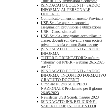
Time su TFA, immissioni e concorso
[SINDACATO DOCENTI - SADOC
INFORMA] AL PERSONALE
DOCENTE
Comunicato dimensionamento Provincia
USB Scuola: apertura sportello
assegnazioni provvisorie e utilizzazioni
USB - Cause sindacali
USB Scuola - insegnante accoltellata in
classe: docenti soli davanti a una società
priva di bussola e a uno Stato assente
[SINDACATO DOCENTI - SADOC
INFORMA]
TUTOR E ORIENTATORE: un’altra
“riforma” del PNRR - webinar 26.5.2023
ore 17
[SINDACATO DOCENTI - SADOC
INFORMA] INCONTRO FORMATIVO
GRATUITO DOCENTI
Circolare N. 248 SCIOPERO
NAZIONALE Proclamato per il giorno
26-05-2023
Newsletter USB Scuola maggio 2023
[SINDACATO INS. RELIGIONE -
SAIR NOTIZIE] AI DOCENTI DI