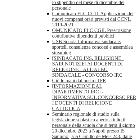
lo stipendio del mese di dicembre del
personale
Comunicato FLC CGIL Applicazione dei
nuovi compensi orari previsti dal CCNL
2019-2021
OMUNICATO FLC CGIL Prescrizione
contributiva dipendenti pubblici
USB Scuola Informativa sindacale:
sportelli consulenze concorsi e assemblea
streaming
[SINDACATO INS. RELIGIONE -
SAIR NOTIZIE] AI DOCENTI DI
RELIGIONE - ALL'ALBO
SINDACALE - CONCORSO IRC
Giù le mani dal nostro TFR
[INFORMAZIONI DAL
DIPARTIMENTO IRC] -
INFORMATIVA SUL CONCORSO PER
I DOCENTI DI RELIGIONE
CATTOLICA
Seminario regionale di studio sulla
legislazione scolastica aperto a tutto il
personale della scuola che si terrà il giorno
20 dicembre 2023 a Napoli presso IS
Sannino , via Camillo de Meis 243, dalle