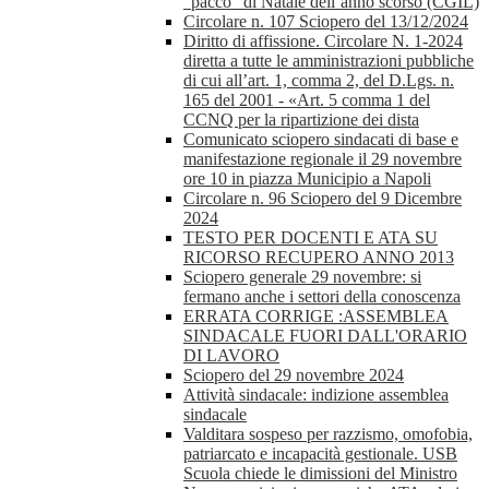
“pacco” di Natale dell’anno scorso (CGIL)
Circolare n. 107 Sciopero del 13/12/2024
Diritto di affissione. Circolare N. 1-2024
diretta a tutte le amministrazioni pubbliche
di cui all’art. 1, comma 2, del D.Lgs. n.
165 del 2001 - «Art. 5 comma 1 del
CCNQ per la ripartizione dei dista
Comunicato sciopero sindacati di base e
manifestazione regionale il 29 novembre
ore 10 in piazza Municipio a Napoli
Circolare n. 96 Sciopero del 9 Dicembre
2024
TESTO PER DOCENTI E ATA SU
RICORSO RECUPERO ANNO 2013
Sciopero generale 29 novembre: si
fermano anche i settori della conoscenza
ERRATA CORRIGE :ASSEMBLEA
SINDACALE FUORI DALL'ORARIO
DI LAVORO
Sciopero del 29 novembre 2024
Attività sindacale: indizione assemblea
sindacale
Valditara sospeso per razzismo, omofobia,
patriarcato e incapacità gestionale. USB
Scuola chiede le dimissioni del Ministro