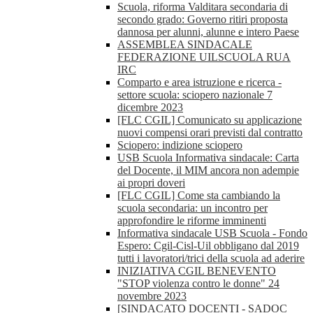
Scuola, riforma Valditara secondaria di
secondo grado: Governo ritiri proposta
dannosa per alunni, alunne e intero Paese
ASSEMBLEA SINDACALE
FEDERAZIONE UILSCUOLA RUA
IRC
Comparto e area istruzione e ricerca -
settore scuola: sciopero nazionale 7
dicembre 2023
[FLC CGIL] Comunicato su applicazione
nuovi compensi orari previsti dal contratto
Sciopero: indizione sciopero
USB Scuola Informativa sindacale: Carta
del Docente, il MIM ancora non adempie
ai propri doveri
[FLC CGIL] Come sta cambiando la
scuola secondaria: un incontro per
approfondire le riforme imminenti
Informativa sindacale USB Scuola - Fondo
Espero: Cgil-Cisl-Uil obbligano dal 2019
tutti i lavoratori/trici della scuola ad aderire
INIZIATIVA CGIL BENEVENTO
"STOP violenza contro le donne" 24
novembre 2023
[SINDACATO DOCENTI - SADOC