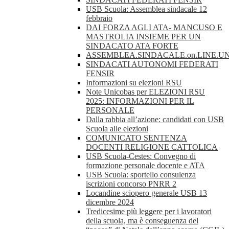
USB Scuola: Assemblea sindacale 12
febbraio
DAI FORZA AGLI ATA- MANCUSO E
MASTROLIA INSIEME PER UN
SINDACATO ATA FORTE
ASSEMBLEA.SINDACALE.on.LINE.UN
SINDACATI AUTONOMI FEDERATI
FENSIR
Informazioni su elezioni RSU
Note Unicobas per ELEZIONI RSU
2025: INFORMAZIONI PER IL
PERSONALE
Dalla rabbia all’azione: candidati con USB
Scuola alle elezioni
COMUNICATO SENTENZA
DOCENTI RELIGIONE CATTOLICA
USB Scuola-Cestes: Convegno di
formazione personale docente e ATA
USB Scuola: sportello consulenza
iscrizioni concorso PNRR 2
Locandine sciopero generale USB 13
dicembre 2024
Tredicesime più leggere per i lavoratori
della scuola, ma è conseguenza del