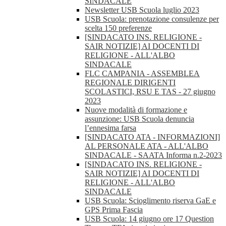
SINDACALE
Newsletter USB Scuola luglio 2023
USB Scuola: prenotazione consulenze per
scelta 150 preferenze
[SINDACATO INS. RELIGIONE -
SAIR NOTIZIE] AI DOCENTI DI
RELIGIONE - ALL'ALBO
SINDACALE
FLC CAMPANIA - ASSEMBLEA
REGIONALE DIRIGENTI
SCOLASTICI, RSU E TAS - 27 giugno
2023
Nuove modalità di formazione e
assunzione: USB Scuola denuncia
l’ennesima farsa
[SINDACATO ATA - INFORMAZIONI]
AL PERSONALE ATA - ALL'ALBO
SINDACALE - SAATA Informa n.2-2023
[SINDACATO INS. RELIGIONE -
SAIR NOTIZIE] AI DOCENTI DI
RELIGIONE - ALL'ALBO
SINDACALE
USB Scuola: Scioglimento riserva GaE e
GPS Prima Fascia
USB Scuola: 14 giugno ore 17 Question