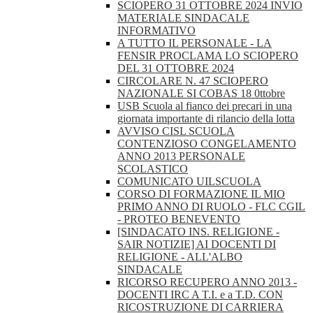
SCIOPERO 31 OTTOBRE 2024 INVIO
MATERIALE SINDACALE
INFORMATIVO
A TUTTO IL PERSONALE - LA
FENSIR PROCLAMA LO SCIOPERO
DEL 31 OTTOBRE 2024
CIRCOLARE N. 47 SCIOPERO
NAZIONALE SI COBAS 18 0ttobre
USB Scuola al fianco dei precari in una
giornata importante di rilancio della lotta
AVVISO CISL SCUOLA
CONTENZIOSO CONGELAMENTO
ANNO 2013 PERSONALE
SCOLASTICO
COMUNICATO UILSCUOLA
CORSO DI FORMAZIONE IL MIO
PRIMO ANNO DI RUOLO - FLC CGIL
- PROTEO BENEVENTO
[SINDACATO INS. RELIGIONE -
SAIR NOTIZIE] AI DOCENTI DI
RELIGIONE - ALL'ALBO
SINDACALE
RICORSO RECUPERO ANNO 2013 -
DOCENTI IRC A T.I. e a T.D. CON
RICOSTRUZIONE DI CARRIERA