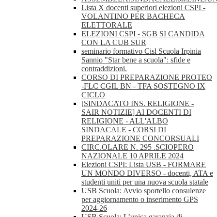
Lista X docenti superiori elezioni CSPI -
VOLANTINO PER BACHECA
ELETTORALE
ELEZIONI CSPI - SGB SI CANDIDA
CON LA CUB SUR
seminario formativo Cisl Scuola Irpinia
Sannio "Star bene a scuola": sfide e
contraddizioni.
CORSO DI PREPARAZIONE PROTEO
-FLC CGIL BN - TFA SOSTEGNO IX
CICLO
[SINDACATO INS. RELIGIONE -
SAIR NOTIZIE] AI DOCENTI DI
RELIGIONE - ALL'ALBO
SINDACALE - CORSI DI
PREPARAZIONE CONCORSUALI
CIRC.OLARE N. 295 .SCIOPERO
NAZIONALE 10 APRILE 2024
Elezioni CSPI: Lista USB - FORMARE
UN MONDO DIVERSO - docenti, ATA e
studenti uniti per una nuova scuola statale
USB Scuola: Avvio sportello consulenze
per aggiornamento o inserimento GPS
2024-26
USB Scuola: L’unica garanzia di