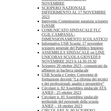
NOVEMBRE
SCIOPERO NAZIONALE
DIFFERIMENTO AL 17 NOVEMBRE
2023
Intervento Commissione garanzia sciopero
FeNSIR
COMUNICATO SINDACALE FLC
CGIL CAMPANIA -
DIMENSIONAMENTO SCOLASTICO
Informativa USB Scuola: 17 novembre
sciopero generale del Pubblico Impiego
ASSEMBLEA SINDACALE on LINE
UNICOBAS SCUOLA GIOVEDÌ 9
NOVEMBRE 2023 h.14.30-19.30
Sciopero 20 ottobre 2023 - comunicato da
affiggere in bacheca sindacale
USB Scuola e Cestes: Convegno di
formazione docenti "La riforma dei tecnici
e dei professionali: analisi e prospettive"
Circolare n. 82 Assemblea sindacale ATA
ANIEF– 25 ottobre 2023
Circolare n. 81 Assemblea sindacale
territoriale del personale della scuola
ANIEF – 18 ottobre 2023
CIRCOLARE N. 80 SCIOPERO