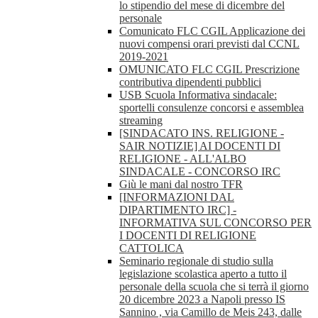
lo stipendio del mese di dicembre del
personale
Comunicato FLC CGIL Applicazione dei
nuovi compensi orari previsti dal CCNL
2019-2021
OMUNICATO FLC CGIL Prescrizione
contributiva dipendenti pubblici
USB Scuola Informativa sindacale:
sportelli consulenze concorsi e assemblea
streaming
[SINDACATO INS. RELIGIONE -
SAIR NOTIZIE] AI DOCENTI DI
RELIGIONE - ALL'ALBO
SINDACALE - CONCORSO IRC
Giù le mani dal nostro TFR
[INFORMAZIONI DAL
DIPARTIMENTO IRC] -
INFORMATIVA SUL CONCORSO PER
I DOCENTI DI RELIGIONE
CATTOLICA
Seminario regionale di studio sulla
legislazione scolastica aperto a tutto il
personale della scuola che si terrà il giorno
20 dicembre 2023 a Napoli presso IS
Sannino , via Camillo de Meis 243, dalle