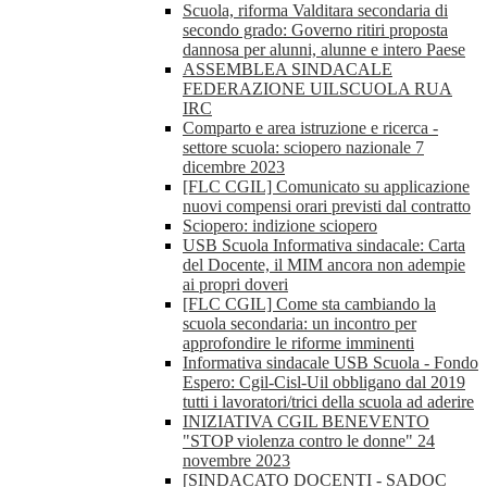
Scuola, riforma Valditara secondaria di
secondo grado: Governo ritiri proposta
dannosa per alunni, alunne e intero Paese
ASSEMBLEA SINDACALE
FEDERAZIONE UILSCUOLA RUA
IRC
Comparto e area istruzione e ricerca -
settore scuola: sciopero nazionale 7
dicembre 2023
[FLC CGIL] Comunicato su applicazione
nuovi compensi orari previsti dal contratto
Sciopero: indizione sciopero
USB Scuola Informativa sindacale: Carta
del Docente, il MIM ancora non adempie
ai propri doveri
[FLC CGIL] Come sta cambiando la
scuola secondaria: un incontro per
approfondire le riforme imminenti
Informativa sindacale USB Scuola - Fondo
Espero: Cgil-Cisl-Uil obbligano dal 2019
tutti i lavoratori/trici della scuola ad aderire
INIZIATIVA CGIL BENEVENTO
"STOP violenza contro le donne" 24
novembre 2023
[SINDACATO DOCENTI - SADOC