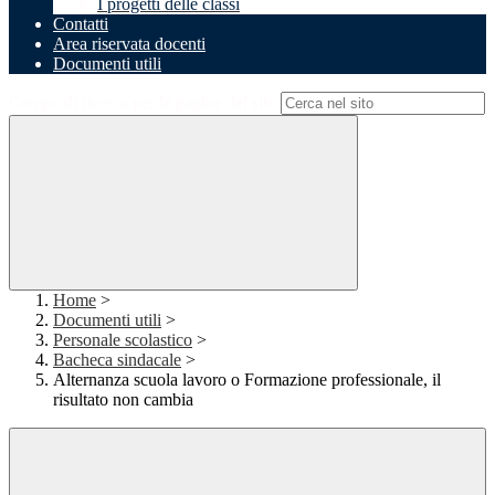
I progetti delle classi
Contatti
Area riservata docenti
Documenti utili
Campo di ricerca per le pagine del sito
Home
>
Documenti utili
>
Personale scolastico
>
Bacheca sindacale
>
Alternanza scuola lavoro o Formazione professionale, il
risultato non cambia