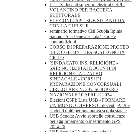
Lista X docenti superiori elezioni CSPI -
VOLANTINO PER BACHECA
ELETTORALE
ELEZIONI CSPI - SGB SI CANDIDA
CON LA CUB SUR
seminario formativo Cisl Scuola Irpinia
Sannio "Star bene a scuola": sfide e
contraddizioni.
CORSO DI PREPARAZIONE PROTEO
-FLC CGIL BN - TFA SOSTEGNO IX
CICLO
[SINDACATO INS. RELIGIONE -
SAIR NOTIZIE] AI DOCENTI DI
RELIGIONE - ALL'ALBO
SINDACALE - CORSI DI
PREPARAZIONE CONCORSUALI
CIRC.OLARE N. 295 .SCIOPERO
NAZIONALE 10 APRILE 2024
Elezioni CSPI: Lista USB - FORMARE
UN MONDO DIVERSO - docenti, ATA e
studenti uniti per una nuova scuola statale
USB Scuola: Avvio sportello consulenze
per aggiornamento o inserimento GPS
2024-26
USB Scuola: L’unica garanzia di