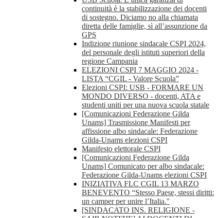
continuità è la stabilizzazione dei docenti
di sostegno. Diciamo no alla chiamata
diretta delle famiglie, sì all’assunzione da
GPS
Indizione riunione sindacale CSPI 2024,
del personale degli istituti superiori della
regione Campania
ELEZIONI CSPI 7 MAGGIO 2024 -
LISTA “CGIL - Valore Scuola”
Elezioni CSPI: USB - FORMARE UN
MONDO DIVERSO - docenti, ATA e
studenti uniti per una nuova scuola statale
[Comunicazioni Federazione Gilda
Unams] Trasmissione Manifesti per
affissione albo sindacale: Federazione
Gilda-Unams elezioni CSPI
Manifesto elettorale CSPI
[Comunicazioni Federazione Gilda
Unams] Comunicato per albo sindacale:
Federazione Gilda-Unams elezioni CSPI
INIZIATIVA FLC CGIL 13 MARZO
BENEVENTO “Stesso Paese, stessi diritti:
un camper per unire l’Italia."
[SINDACATO INS. RELIGIONE -