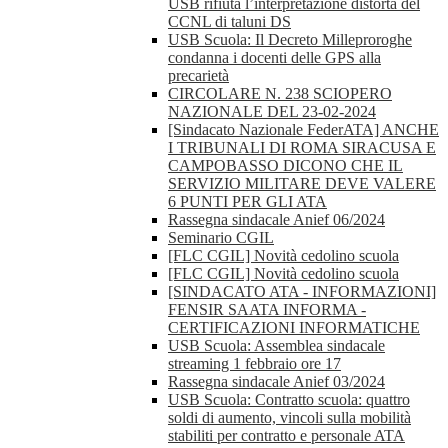
USB rifiuta l’interpretazione distorta del
CCNL di taluni DS
USB Scuola: Il Decreto Milleproroghe
condanna i docenti delle GPS alla
precarietà
CIRCOLARE N. 238 SCIOPERO
NAZIONALE DEL 23-02-2024
[Sindacato Nazionale FederATA] ANCHE
I TRIBUNALI DI ROMA SIRACUSA E
CAMPOBASSO DICONO CHE IL
SERVIZIO MILITARE DEVE VALERE
6 PUNTI PER GLI ATA
Rassegna sindacale Anief 06/2024
Seminario CGIL
[FLC CGIL] Novità cedolino scuola
[FLC CGIL] Novità cedolino scuola
[SINDACATO ATA - INFORMAZIONI]
FENSIR SAATA INFORMA -
CERTIFICAZIONI INFORMATICHE
USB Scuola: Assemblea sindacale
streaming 1 febbraio ore 17
Rassegna sindacale Anief 03/2024
USB Scuola: Contratto scuola: quattro
soldi di aumento, vincoli sulla mobilità
stabiliti per contratto e personale ATA