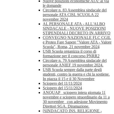
Nuove posizioni economiche ATA: al via
le domande
Circolare n. 83 Assemblea sindacale del
personale ATA CISL SCUOLA 22
novembre 2024
AL PERSONALE ATA - ALL'ALBO
SINDACALE - NUOVE POSIZIONI
STIPENDIALI DECRETO IN ARRIVO
CONVEGNO NAZIONALE FLC CGIL
e Proteo Fare Sapere "Valore ATA - Valore
Scuola", Roma, 21 novembre 2024
USB Scuola organizza il corso di
formazione per il concorso PNRR2
Circolare n. 79 Assemblea sindacale del
personale ANIEF 19 novembre 2024.
USB Scuola sempre dalla parte degli
studenti, contro la guerra e chi la sostiene.
In piazza il 15 e il 30 Novembre
Sciopero del 11/11/2024
Sciopero del 15/11/2024
ANQUAP_ sciopero intera giornata 11
novembre e sciopero straordinario da 11 a
30 novembre_ con adesione Movimento
Direttori SGA. Diramazione.
[SINDACATO INS. RELIGIONE -