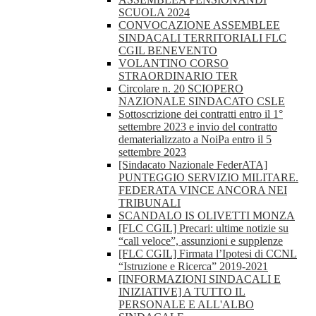
SCUOLA 2024
CONVOCAZIONE ASSEMBLEE
SINDACALI TERRITORIALI FLC
CGIL BENEVENTO
VOLANTINO CORSO
STRAORDINARIO TER
Circolare n. 20 SCIOPERO
NAZIONALE SINDACATO CSLE
Sottoscrizione dei contratti entro il 1°
settembre 2023 e invio del contratto
dematerializzato a NoiPa entro il 5
settembre 2023
[Sindacato Nazionale FederATA]
PUNTEGGIO SERVIZIO MILITARE.
FEDERATA VINCE ANCORA NEI
TRIBUNALI
SCANDALO IS OLIVETTI MONZA
[FLC CGIL] Precari: ultime notizie su
“call veloce”, assunzioni e supplenze
[FLC CGIL] Firmata l’Ipotesi di CCNL
“Istruzione e Ricerca” 2019-2021
[INFORMAZIONI SINDACALI E
INIZIATIVE] A TUTTO IL
PERSONALE E ALL'ALBO