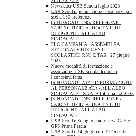
SINDACALE
Newsletter USB Scuola luglio 2023
USB Scuola: prenotazione consulenze per
scelta 150 preferenze
[SINDACATO INS. RELIGIONE -
SAIR NOTIZIE] AI DOCENTI DI
RELIGIONE - ALL'ALBO
SINDACALE
FLC CAMPANIA - ASSEMBLEA
REGIONALE DIRIGENTI
SCOLASTICI, RSU E TAS - 27 giugno
2023
Nuove modalità di formazione e
assunzione: USB Scuola denuncia
l’ennesima farsa
[SINDACATO ATA - INFORMAZIONI]
AL PERSONALE ATA - ALL'ALBO
SINDACALE - SAATA Informa n.2-2023
[SINDACATO INS. RELIGIONE -
SAIR NOTIZIE] AI DOCENTI DI
RELIGIONE - ALL'ALBO
SINDACALE
USB Scuola: Scioglimento riserva GaE e
GPS Prima Fascia
USB Scuola: 14 giugno ore 17 Question