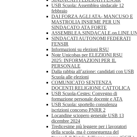
USB Scuola: Assemblea sindacale 12
febbraio
DAI FORZA AGLI ATA- MANCUSO E
MASTROLIA INSIEME PER UN
SINDACATO ATA FORTE
ASSEMBLEA.SINDACALE.on.LINE.UN
SINDACATI AUTONOMI FEDERATI
FENSIR
Informazioni su elezioni RSU
Note Unicobas per ELEZIONI RSU
2025: INFORMAZIONI PER IL
PERSONALE
Dalla rabbia all’azione: candidati con USB
Scuola alle elezioni
COMUNICATO SENTENZA
DOCENTI RELIGIONE CATTOLICA
USB Scuola-Cestes: Convegno di
formazione personale docente e ATA
USB Scuola: sportello consulenza
iscrizioni concorso PNRR 2
Locandine sciopero generale USB 13
dicembre 2024
Tredicesime più leggere per i lavoratori
della scuola, ma è conseguenza del