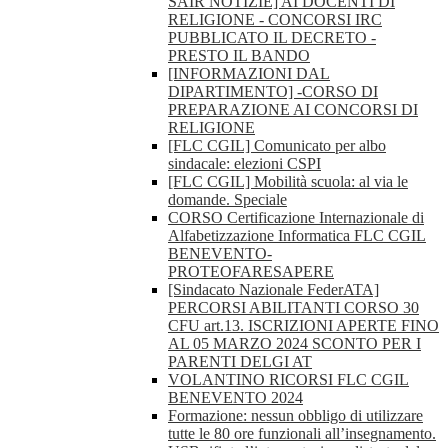
SAIR NOTIZIE] AI DOCENTI DI
RELIGIONE - CONCORSI IRC
PUBBLICATO IL DECRETO -
PRESTO IL BANDO
[INFORMAZIONI DAL
DIPARTIMENTO] -CORSO DI
PREPARAZIONE AI CONCORSI DI
RELIGIONE
[FLC CGIL] Comunicato per albo
sindacale: elezioni CSPI
[FLC CGIL] Mobilità scuola: al via le
domande. Speciale
CORSO Certificazione Internazionale di
Alfabetizzazione Informatica FLC CGIL
BENEVENTO-
PROTEOFARESAPERE
[Sindacato Nazionale FederATA]
PERCORSI ABILITANTI CORSO 30
CFU art.13. ISCRIZIONI APERTE FINO
AL 05 MARZO 2024 SCONTO PER I
PARENTI DELGI AT
VOLANTINO RICORSI FLC CGIL
BENEVENTO 2024
Formazione: nessun obbligo di utilizzare
tutte le 80 ore funzionali all’insegnamento.