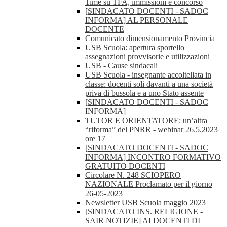
Time su TFA, immissioni e concorso
[SINDACATO DOCENTI - SADOC
INFORMA] AL PERSONALE
DOCENTE
Comunicato dimensionamento Provincia
USB Scuola: apertura sportello
assegnazioni provvisorie e utilizzazioni
USB - Cause sindacali
USB Scuola - insegnante accoltellata in
classe: docenti soli davanti a una società
priva di bussola e a uno Stato assente
[SINDACATO DOCENTI - SADOC
INFORMA]
TUTOR E ORIENTATORE: un’altra
“riforma” del PNRR - webinar 26.5.2023
ore 17
[SINDACATO DOCENTI - SADOC
INFORMA] INCONTRO FORMATIVO
GRATUITO DOCENTI
Circolare N. 248 SCIOPERO
NAZIONALE Proclamato per il giorno
26-05-2023
Newsletter USB Scuola maggio 2023
[SINDACATO INS. RELIGIONE -
SAIR NOTIZIE] AI DOCENTI DI