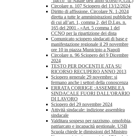
“pacco” di Natale dell’anno scorso (CGIL)
Circolare n. 107 Sciopero del 13/12/2024
Diritto di affissione. Circolare N. 1-2024
diretta a tutte le amministrazioni pubbliche
di cui all’art. 1, comma 2, del D.Lgs. n.
165 del 2001 - «Art. 5 comma 1 del
CCNQ per la ripartizione dei dista
Comunicato sciopero sindacati di base e
manifestazione regionale il 29 novembre
ore 10 in piazza Municipio a Napoli
Circolare n. 96 Sciopero del 9 Dicembre
2024
TESTO PER DOCENTI E ATA SU
RICORSO RECUPERO ANNO 2013
Sciopero generale 29 novembre: si
fermano anche i settori della conoscenza
ERRATA CORRIGE :ASSEMBLEA
SINDACALE FUORI DALL'ORARIO
DI LAVORO
Sciopero del 29 novembre 2024
Attività sindacale: indizione assemblea
sindacale
Valditara sospeso per razzismo, omofobia,
patriarcato e incapacità gestionale. USB
Scuola chiede le dimissioni del Ministro