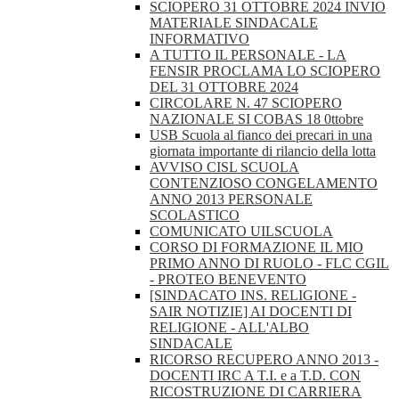
SCIOPERO 31 OTTOBRE 2024 INVIO
MATERIALE SINDACALE
INFORMATIVO
A TUTTO IL PERSONALE - LA
FENSIR PROCLAMA LO SCIOPERO
DEL 31 OTTOBRE 2024
CIRCOLARE N. 47 SCIOPERO
NAZIONALE SI COBAS 18 0ttobre
USB Scuola al fianco dei precari in una
giornata importante di rilancio della lotta
AVVISO CISL SCUOLA
CONTENZIOSO CONGELAMENTO
ANNO 2013 PERSONALE
SCOLASTICO
COMUNICATO UILSCUOLA
CORSO DI FORMAZIONE IL MIO
PRIMO ANNO DI RUOLO - FLC CGIL
- PROTEO BENEVENTO
[SINDACATO INS. RELIGIONE -
SAIR NOTIZIE] AI DOCENTI DI
RELIGIONE - ALL'ALBO
SINDACALE
RICORSO RECUPERO ANNO 2013 -
DOCENTI IRC A T.I. e a T.D. CON
RICOSTRUZIONE DI CARRIERA