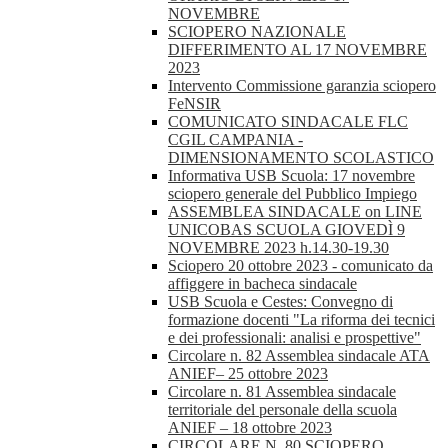
NOVEMBRE
SCIOPERO NAZIONALE
DIFFERIMENTO AL 17 NOVEMBRE
2023
Intervento Commissione garanzia sciopero
FeNSIR
COMUNICATO SINDACALE FLC
CGIL CAMPANIA -
DIMENSIONAMENTO SCOLASTICO
Informativa USB Scuola: 17 novembre
sciopero generale del Pubblico Impiego
ASSEMBLEA SINDACALE on LINE
UNICOBAS SCUOLA GIOVEDÌ 9
NOVEMBRE 2023 h.14.30-19.30
Sciopero 20 ottobre 2023 - comunicato da
affiggere in bacheca sindacale
USB Scuola e Cestes: Convegno di
formazione docenti "La riforma dei tecnici
e dei professionali: analisi e prospettive"
Circolare n. 82 Assemblea sindacale ATA
ANIEF– 25 ottobre 2023
Circolare n. 81 Assemblea sindacale
territoriale del personale della scuola
ANIEF – 18 ottobre 2023
CIRCOLARE N. 80 SCIOPERO