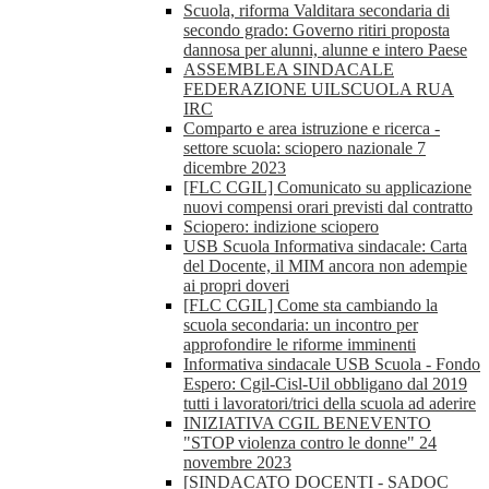
Scuola, riforma Valditara secondaria di
secondo grado: Governo ritiri proposta
dannosa per alunni, alunne e intero Paese
ASSEMBLEA SINDACALE
FEDERAZIONE UILSCUOLA RUA
IRC
Comparto e area istruzione e ricerca -
settore scuola: sciopero nazionale 7
dicembre 2023
[FLC CGIL] Comunicato su applicazione
nuovi compensi orari previsti dal contratto
Sciopero: indizione sciopero
USB Scuola Informativa sindacale: Carta
del Docente, il MIM ancora non adempie
ai propri doveri
[FLC CGIL] Come sta cambiando la
scuola secondaria: un incontro per
approfondire le riforme imminenti
Informativa sindacale USB Scuola - Fondo
Espero: Cgil-Cisl-Uil obbligano dal 2019
tutti i lavoratori/trici della scuola ad aderire
INIZIATIVA CGIL BENEVENTO
"STOP violenza contro le donne" 24
novembre 2023
[SINDACATO DOCENTI - SADOC