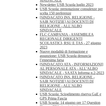
SINDACALE
Newsletter USB Scuola luglio 2023
USB Scuola: prenotazione consulenze per
scelta 150 preferenze
[SINDACATO INS. RELIGIONE -
SAIR NOTIZIE] AI DOCENTI DI
RELIGIONE - ALL'ALBO
SINDACALE
FLC CAMPANIA - ASSEMBLEA
REGIONALE DIRIGENTI
SCOLASTICI, RSU E TAS - 27 giugno
2023
Nuove modalità di formazione e
assunzione: USB Scuola denuncia
l’ennesima farsa
[SINDACATO ATA - INFORMAZIONI]
AL PERSONALE ATA - ALL'ALBO
SINDACALE - SAATA Informa n.2-2023
[SINDACATO INS. RELIGIONE -
SAIR NOTIZIE] AI DOCENTI DI
RELIGIONE - ALL'ALBO
SINDACALE
USB Scuola: Scioglimento riserva GaE e
GPS Prima Fascia
USB Scuola: 14 giugno ore 17 Question