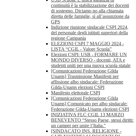
continuità è la stabilizzazione dei docenti
di sostegno. Diciamo no alla chiamata
diretta delle famiglie, sì all’assunzione da
GPS
Indizione riunione sindacale CSPI 2024,
del personale degli istituti superiori della
regione Campania
ELEZIONI CSPI 7 MAGGIO 2024 -
LISTA “CGIL - Valore Scuola”
Elezioni CSPI: USB - FORMARE UN
MONDO DIVERSO - docenti, ATA e
studenti uniti per una nuova scuola statale
[Comunicazioni Federazione Gilda
Unams] Trasmissione Manifesti per
affissione albo sindacale: Federazione
Gilda-Unams elezioni CSPI
Manifesto elettorale CSPI
[Comunicazioni Federazione Gilda
Unams] Comunicato per albo sindacale:
Federazione Gilda-Unams elezioni CSPI
INIZIATIVA FLC CGIL 13 MARZO
BENEVENTO “Stesso Paese, stessi diritti:
un camper per unire l’Italia."
[SINDACATO INS. RELIGIONE -