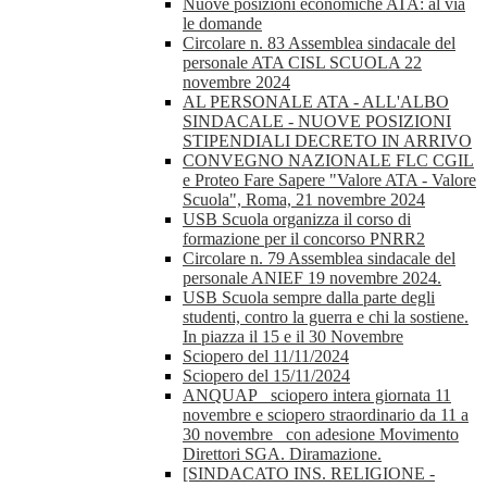
Nuove posizioni economiche ATA: al via
le domande
Circolare n. 83 Assemblea sindacale del
personale ATA CISL SCUOLA 22
novembre 2024
AL PERSONALE ATA - ALL'ALBO
SINDACALE - NUOVE POSIZIONI
STIPENDIALI DECRETO IN ARRIVO
CONVEGNO NAZIONALE FLC CGIL
e Proteo Fare Sapere "Valore ATA - Valore
Scuola", Roma, 21 novembre 2024
USB Scuola organizza il corso di
formazione per il concorso PNRR2
Circolare n. 79 Assemblea sindacale del
personale ANIEF 19 novembre 2024.
USB Scuola sempre dalla parte degli
studenti, contro la guerra e chi la sostiene.
In piazza il 15 e il 30 Novembre
Sciopero del 11/11/2024
Sciopero del 15/11/2024
ANQUAP_ sciopero intera giornata 11
novembre e sciopero straordinario da 11 a
30 novembre_ con adesione Movimento
Direttori SGA. Diramazione.
[SINDACATO INS. RELIGIONE -