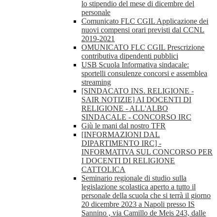
lo stipendio del mese di dicembre del
personale
Comunicato FLC CGIL Applicazione dei
nuovi compensi orari previsti dal CCNL
2019-2021
OMUNICATO FLC CGIL Prescrizione
contributiva dipendenti pubblici
USB Scuola Informativa sindacale:
sportelli consulenze concorsi e assemblea
streaming
[SINDACATO INS. RELIGIONE -
SAIR NOTIZIE] AI DOCENTI DI
RELIGIONE - ALL'ALBO
SINDACALE - CONCORSO IRC
Giù le mani dal nostro TFR
[INFORMAZIONI DAL
DIPARTIMENTO IRC] -
INFORMATIVA SUL CONCORSO PER
I DOCENTI DI RELIGIONE
CATTOLICA
Seminario regionale di studio sulla
legislazione scolastica aperto a tutto il
personale della scuola che si terrà il giorno
20 dicembre 2023 a Napoli presso IS
Sannino , via Camillo de Meis 243, dalle