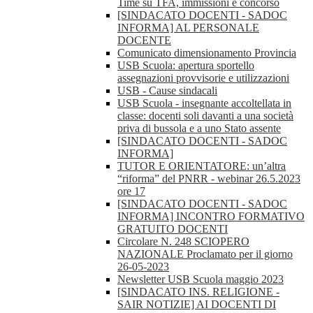
Time su TFA, immissioni e concorso
[SINDACATO DOCENTI - SADOC
INFORMA] AL PERSONALE
DOCENTE
Comunicato dimensionamento Provincia
USB Scuola: apertura sportello
assegnazioni provvisorie e utilizzazioni
USB - Cause sindacali
USB Scuola - insegnante accoltellata in
classe: docenti soli davanti a una società
priva di bussola e a uno Stato assente
[SINDACATO DOCENTI - SADOC
INFORMA]
TUTOR E ORIENTATORE: un’altra
“riforma” del PNRR - webinar 26.5.2023
ore 17
[SINDACATO DOCENTI - SADOC
INFORMA] INCONTRO FORMATIVO
GRATUITO DOCENTI
Circolare N. 248 SCIOPERO
NAZIONALE Proclamato per il giorno
26-05-2023
Newsletter USB Scuola maggio 2023
[SINDACATO INS. RELIGIONE -
SAIR NOTIZIE] AI DOCENTI DI