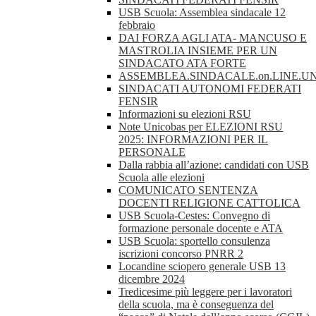
USB Scuola: Assemblea sindacale 12
febbraio
DAI FORZA AGLI ATA- MANCUSO E
MASTROLIA INSIEME PER UN
SINDACATO ATA FORTE
ASSEMBLEA.SINDACALE.on.LINE.UN
SINDACATI AUTONOMI FEDERATI
FENSIR
Informazioni su elezioni RSU
Note Unicobas per ELEZIONI RSU
2025: INFORMAZIONI PER IL
PERSONALE
Dalla rabbia all’azione: candidati con USB
Scuola alle elezioni
COMUNICATO SENTENZA
DOCENTI RELIGIONE CATTOLICA
USB Scuola-Cestes: Convegno di
formazione personale docente e ATA
USB Scuola: sportello consulenza
iscrizioni concorso PNRR 2
Locandine sciopero generale USB 13
dicembre 2024
Tredicesime più leggere per i lavoratori
della scuola, ma è conseguenza del