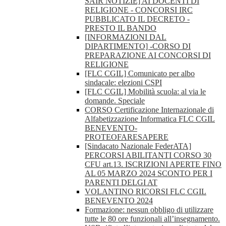
SAIR NOTIZIE] AI DOCENTI DI
RELIGIONE - CONCORSI IRC
PUBBLICATO IL DECRETO -
PRESTO IL BANDO
[INFORMAZIONI DAL
DIPARTIMENTO] -CORSO DI
PREPARAZIONE AI CONCORSI DI
RELIGIONE
[FLC CGIL] Comunicato per albo
sindacale: elezioni CSPI
[FLC CGIL] Mobilità scuola: al via le
domande. Speciale
CORSO Certificazione Internazionale di
Alfabetizzazione Informatica FLC CGIL
BENEVENTO-
PROTEOFARESAPERE
[Sindacato Nazionale FederATA]
PERCORSI ABILITANTI CORSO 30
CFU art.13. ISCRIZIONI APERTE FINO
AL 05 MARZO 2024 SCONTO PER I
PARENTI DELGI AT
VOLANTINO RICORSI FLC CGIL
BENEVENTO 2024
Formazione: nessun obbligo di utilizzare
tutte le 80 ore funzionali all’insegnamento.