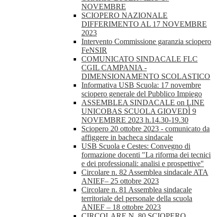
NOVEMBRE
SCIOPERO NAZIONALE
DIFFERIMENTO AL 17 NOVEMBRE
2023
Intervento Commissione garanzia sciopero
FeNSIR
COMUNICATO SINDACALE FLC
CGIL CAMPANIA -
DIMENSIONAMENTO SCOLASTICO
Informativa USB Scuola: 17 novembre
sciopero generale del Pubblico Impiego
ASSEMBLEA SINDACALE on LINE
UNICOBAS SCUOLA GIOVEDÌ 9
NOVEMBRE 2023 h.14.30-19.30
Sciopero 20 ottobre 2023 - comunicato da
affiggere in bacheca sindacale
USB Scuola e Cestes: Convegno di
formazione docenti "La riforma dei tecnici
e dei professionali: analisi e prospettive"
Circolare n. 82 Assemblea sindacale ATA
ANIEF– 25 ottobre 2023
Circolare n. 81 Assemblea sindacale
territoriale del personale della scuola
ANIEF – 18 ottobre 2023
CIRCOLARE N. 80 SCIOPERO