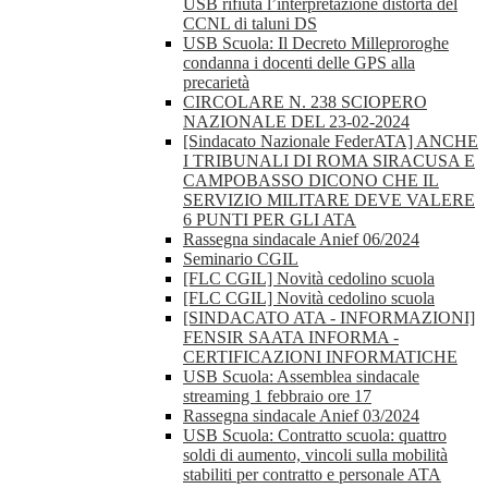
USB rifiuta l’interpretazione distorta del
CCNL di taluni DS
USB Scuola: Il Decreto Milleproroghe
condanna i docenti delle GPS alla
precarietà
CIRCOLARE N. 238 SCIOPERO
NAZIONALE DEL 23-02-2024
[Sindacato Nazionale FederATA] ANCHE
I TRIBUNALI DI ROMA SIRACUSA E
CAMPOBASSO DICONO CHE IL
SERVIZIO MILITARE DEVE VALERE
6 PUNTI PER GLI ATA
Rassegna sindacale Anief 06/2024
Seminario CGIL
[FLC CGIL] Novità cedolino scuola
[FLC CGIL] Novità cedolino scuola
[SINDACATO ATA - INFORMAZIONI]
FENSIR SAATA INFORMA -
CERTIFICAZIONI INFORMATICHE
USB Scuola: Assemblea sindacale
streaming 1 febbraio ore 17
Rassegna sindacale Anief 03/2024
USB Scuola: Contratto scuola: quattro
soldi di aumento, vincoli sulla mobilità
stabiliti per contratto e personale ATA