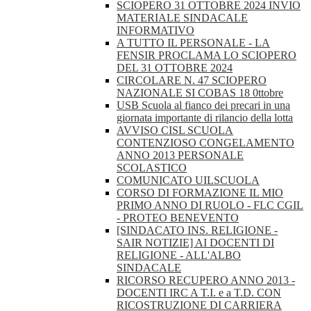
SCIOPERO 31 OTTOBRE 2024 INVIO
MATERIALE SINDACALE
INFORMATIVO
A TUTTO IL PERSONALE - LA
FENSIR PROCLAMA LO SCIOPERO
DEL 31 OTTOBRE 2024
CIRCOLARE N. 47 SCIOPERO
NAZIONALE SI COBAS 18 0ttobre
USB Scuola al fianco dei precari in una
giornata importante di rilancio della lotta
AVVISO CISL SCUOLA
CONTENZIOSO CONGELAMENTO
ANNO 2013 PERSONALE
SCOLASTICO
COMUNICATO UILSCUOLA
CORSO DI FORMAZIONE IL MIO
PRIMO ANNO DI RUOLO - FLC CGIL
- PROTEO BENEVENTO
[SINDACATO INS. RELIGIONE -
SAIR NOTIZIE] AI DOCENTI DI
RELIGIONE - ALL'ALBO
SINDACALE
RICORSO RECUPERO ANNO 2013 -
DOCENTI IRC A T.I. e a T.D. CON
RICOSTRUZIONE DI CARRIERA