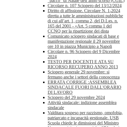
“pacco” di Natale dell’anno scorso (CGIL)
Circolare n. 107 Sciopero del 13/12/2024
Diritto di affissione. Circolare N. 1-2024
diretta a tutte le amministrazioni pubbliche
di cui all’art. 1, comma 2, del D.Lgs. n.
165 del 2001 - «Art. 5 comma 1 del
CCNQ per la ripartizione dei dista
Comunicato sciopero sindacati di base e
manifestazione regionale il 29 novembre
ore 10 in piazza Municipio a Napoli
Circolare n. 96 Sciopero del 9 Dicembre
2024
TESTO PER DOCENTI E ATA SU
RICORSO RECUPERO ANNO 2013
Sciopero generale 29 novembre: si
fermano anche i settori della conoscenza
ERRATA CORRIGE :ASSEMBLEA
SINDACALE FUORI DALL'ORARIO
DI LAVORO
Sciopero del 29 novembre 2024
Attività sindacale: indizione assemblea
sindacale
Valditara sospeso per razzismo, omofobia,
patriarcato e incapacità gestionale. USB
Scuola chiede le dimissioni del Ministro