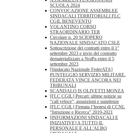
SCUOLA 2024
CONVOCAZIONE ASSEMBLEE
SINDACALI TERRITORIALI FLC
CGIL BENEVENTO
VOLANTINO CORSO
STRAORDINARIO TER
Circolare n. 20 SCIOPERO
NAZIONALE SINDACATO CSLE
Sottoscrizione dei contratti entro il 1°
settembre 2023 e invio del contratto
dematerializzato a NoiPa entro il 5
settembre 2023
[Sindacato Nazionale FederATA]
PUNTEGGIO SERVIZIO MILITARE.
FEDERATA VINCE ANCORA NEI
TRIBUNALI
SCANDALO IS OLIVETTI MONZA
[FLC CGIL] Precari: ultime notizie su
“call veloce”, assunzioni e supplenze
[FLC CGIL] Firmata l’Ipotesi di CCNL
“Istruzione e Ricerca” 2019-2021
[INFORMAZIONI SINDACALI E
INIZIATIVE] A TUTTO IL
PERSONALE E ALL'ALBO