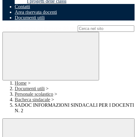
I progetti delle classi
Contatti
Area riservata docenti
Documenti utili
Campo di ricerca per le pagine del sito
Home
>
Documenti utili
>
Personale scolastico
>
Bacheca sindacale
>
SADOC INFORMAZIONI SINDACALI PER I DOCENTI
N. 2