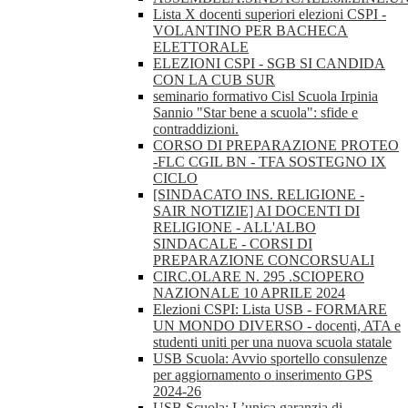
Lista X docenti superiori elezioni CSPI -
VOLANTINO PER BACHECA
ELETTORALE
ELEZIONI CSPI - SGB SI CANDIDA
CON LA CUB SUR
seminario formativo Cisl Scuola Irpinia
Sannio "Star bene a scuola": sfide e
contraddizioni.
CORSO DI PREPARAZIONE PROTEO
-FLC CGIL BN - TFA SOSTEGNO IX
CICLO
[SINDACATO INS. RELIGIONE -
SAIR NOTIZIE] AI DOCENTI DI
RELIGIONE - ALL'ALBO
SINDACALE - CORSI DI
PREPARAZIONE CONCORSUALI
CIRC.OLARE N. 295 .SCIOPERO
NAZIONALE 10 APRILE 2024
Elezioni CSPI: Lista USB - FORMARE
UN MONDO DIVERSO - docenti, ATA e
studenti uniti per una nuova scuola statale
USB Scuola: Avvio sportello consulenze
per aggiornamento o inserimento GPS
2024-26
USB Scuola: L’unica garanzia di