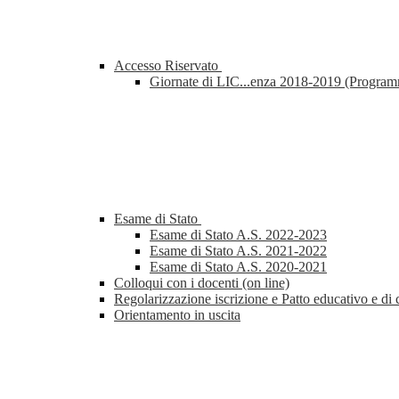
Accesso Riservato
Giornate di LIC...enza 2018-2019 (Progra
Esame di Stato
Esame di Stato A.S. 2022-2023
Esame di Stato A.S. 2021-2022
Esame di Stato A.S. 2020-2021
Colloqui con i docenti (on line)
Regolarizzazione iscrizione e Patto educativo e di 
Orientamento in uscita