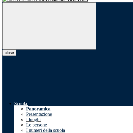
close
Scuola
Panoramica
Presentazione
I luoghi
Le persone
I numeri della scuola