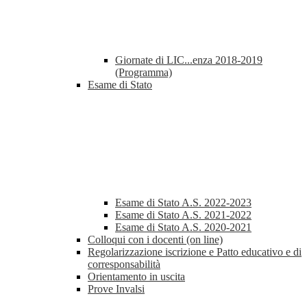
Giornate di LIC...enza 2018-2019
(Programma)
Esame di Stato
Esame di Stato A.S. 2022-2023
Esame di Stato A.S. 2021-2022
Esame di Stato A.S. 2020-2021
Colloqui con i docenti (on line)
Regolarizzazione iscrizione e Patto educativo e di
corresponsabilità
Orientamento in uscita
Prove Invalsi