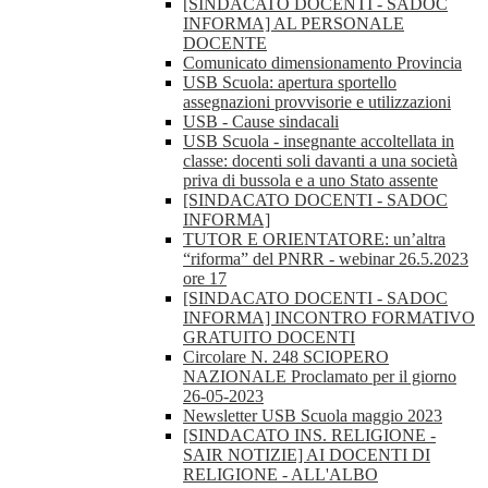
[SINDACATO DOCENTI - SADOC
INFORMA] AL PERSONALE
DOCENTE
Comunicato dimensionamento Provincia
USB Scuola: apertura sportello
assegnazioni provvisorie e utilizzazioni
USB - Cause sindacali
USB Scuola - insegnante accoltellata in
classe: docenti soli davanti a una società
priva di bussola e a uno Stato assente
[SINDACATO DOCENTI - SADOC
INFORMA]
TUTOR E ORIENTATORE: un’altra
“riforma” del PNRR - webinar 26.5.2023
ore 17
[SINDACATO DOCENTI - SADOC
INFORMA] INCONTRO FORMATIVO
GRATUITO DOCENTI
Circolare N. 248 SCIOPERO
NAZIONALE Proclamato per il giorno
26-05-2023
Newsletter USB Scuola maggio 2023
[SINDACATO INS. RELIGIONE -
SAIR NOTIZIE] AI DOCENTI DI
RELIGIONE - ALL'ALBO