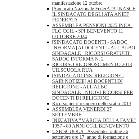
manifestazione 12 ottobre
[Sindacato Nazionale FederATA] NASCE
IL SINDACATO DEGLI ATA ANIEF
FEDERATA
ASSEMBLEA PENSIONI 2025 INCA-
FLC CGIL - SPI BENEVENTO 11
OTTOBRE 2024
[SINDACATO DOCENTI - SADOC
INFORMA] AI DOCENTI - ALL'ALBO
SINDACALE - RICORSI GRATUITI -
SADOC INFORMA N. 2
RICORSO RICONOSCIMENTO 2013
UILSCUOLA RUA
[SINDACATO INS. RELIGIONE -
SAIR NOTIZIE] AI DOCENTI DI
RELIGIONE - ALL'ALBO
SINDACALE - NUOVI RICORSI PER
DOCENTI DI RELIGIONE
Ricorso per il recupero dello scatto 2013
ASSEMBLEA VENERDI 27
SETTEMBRE
INIZIATIVA "MARCIA DELLA FAME"
1957 - 80 ANNI CGIL BENEVENTO
USB SCUOLA - Assemblea online 26
settembre ore 17: anno di formazione e