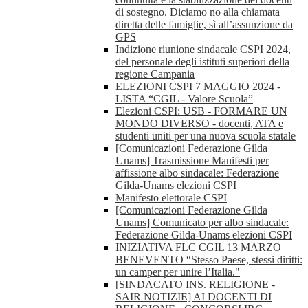
di sostegno. Diciamo no alla chiamata
diretta delle famiglie, sì all’assunzione da
GPS
Indizione riunione sindacale CSPI 2024,
del personale degli istituti superiori della
regione Campania
ELEZIONI CSPI 7 MAGGIO 2024 -
LISTA “CGIL - Valore Scuola”
Elezioni CSPI: USB - FORMARE UN
MONDO DIVERSO - docenti, ATA e
studenti uniti per una nuova scuola statale
[Comunicazioni Federazione Gilda
Unams] Trasmissione Manifesti per
affissione albo sindacale: Federazione
Gilda-Unams elezioni CSPI
Manifesto elettorale CSPI
[Comunicazioni Federazione Gilda
Unams] Comunicato per albo sindacale:
Federazione Gilda-Unams elezioni CSPI
INIZIATIVA FLC CGIL 13 MARZO
BENEVENTO “Stesso Paese, stessi diritti:
un camper per unire l’Italia."
[SINDACATO INS. RELIGIONE -
SAIR NOTIZIE] AI DOCENTI DI