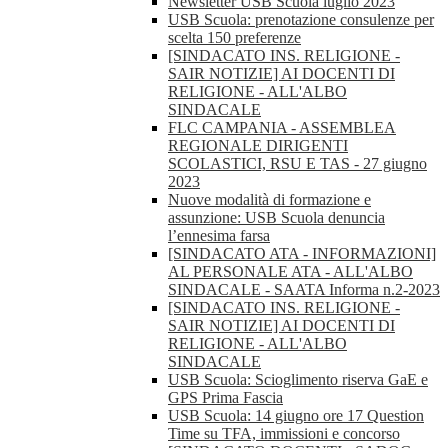
Newsletter USB Scuola luglio 2023
USB Scuola: prenotazione consulenze per
scelta 150 preferenze
[SINDACATO INS. RELIGIONE -
SAIR NOTIZIE] AI DOCENTI DI
RELIGIONE - ALL'ALBO
SINDACALE
FLC CAMPANIA - ASSEMBLEA
REGIONALE DIRIGENTI
SCOLASTICI, RSU E TAS - 27 giugno
2023
Nuove modalità di formazione e
assunzione: USB Scuola denuncia
l’ennesima farsa
[SINDACATO ATA - INFORMAZIONI]
AL PERSONALE ATA - ALL'ALBO
SINDACALE - SAATA Informa n.2-2023
[SINDACATO INS. RELIGIONE -
SAIR NOTIZIE] AI DOCENTI DI
RELIGIONE - ALL'ALBO
SINDACALE
USB Scuola: Scioglimento riserva GaE e
GPS Prima Fascia
USB Scuola: 14 giugno ore 17 Question
Time su TFA, immissioni e concorso