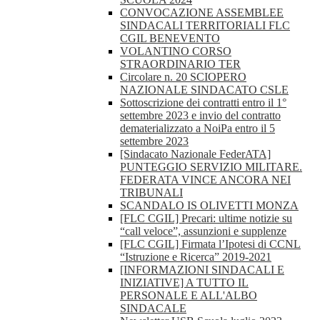
CONVOCAZIONE ASSEMBLEE
SINDACALI TERRITORIALI FLC
CGIL BENEVENTO
VOLANTINO CORSO
STRAORDINARIO TER
Circolare n. 20 SCIOPERO
NAZIONALE SINDACATO CSLE
Sottoscrizione dei contratti entro il 1°
settembre 2023 e invio del contratto
dematerializzato a NoiPa entro il 5
settembre 2023
[Sindacato Nazionale FederATA]
PUNTEGGIO SERVIZIO MILITARE.
FEDERATA VINCE ANCORA NEI
TRIBUNALI
SCANDALO IS OLIVETTI MONZA
[FLC CGIL] Precari: ultime notizie su
“call veloce”, assunzioni e supplenze
[FLC CGIL] Firmata l’Ipotesi di CCNL
“Istruzione e Ricerca” 2019-2021
[INFORMAZIONI SINDACALI E
INIZIATIVE] A TUTTO IL
PERSONALE E ALL'ALBO
SINDACALE