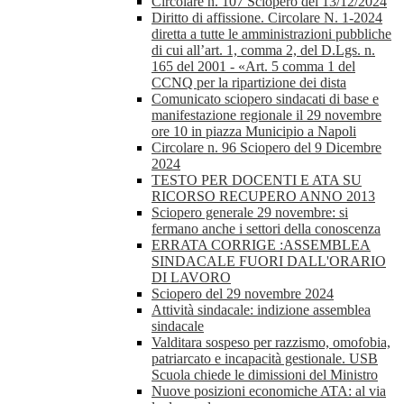
Circolare n. 107 Sciopero del 13/12/2024
Diritto di affissione. Circolare N. 1-2024
diretta a tutte le amministrazioni pubbliche
di cui all’art. 1, comma 2, del D.Lgs. n.
165 del 2001 - «Art. 5 comma 1 del
CCNQ per la ripartizione dei dista
Comunicato sciopero sindacati di base e
manifestazione regionale il 29 novembre
ore 10 in piazza Municipio a Napoli
Circolare n. 96 Sciopero del 9 Dicembre
2024
TESTO PER DOCENTI E ATA SU
RICORSO RECUPERO ANNO 2013
Sciopero generale 29 novembre: si
fermano anche i settori della conoscenza
ERRATA CORRIGE :ASSEMBLEA
SINDACALE FUORI DALL'ORARIO
DI LAVORO
Sciopero del 29 novembre 2024
Attività sindacale: indizione assemblea
sindacale
Valditara sospeso per razzismo, omofobia,
patriarcato e incapacità gestionale. USB
Scuola chiede le dimissioni del Ministro
Nuove posizioni economiche ATA: al via