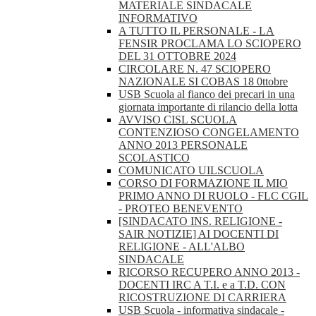
MATERIALE SINDACALE
INFORMATIVO
A TUTTO IL PERSONALE - LA
FENSIR PROCLAMA LO SCIOPERO
DEL 31 OTTOBRE 2024
CIRCOLARE N. 47 SCIOPERO
NAZIONALE SI COBAS 18 0ttobre
USB Scuola al fianco dei precari in una
giornata importante di rilancio della lotta
AVVISO CISL SCUOLA
CONTENZIOSO CONGELAMENTO
ANNO 2013 PERSONALE
SCOLASTICO
COMUNICATO UILSCUOLA
CORSO DI FORMAZIONE IL MIO
PRIMO ANNO DI RUOLO - FLC CGIL
- PROTEO BENEVENTO
[SINDACATO INS. RELIGIONE -
SAIR NOTIZIE] AI DOCENTI DI
RELIGIONE - ALL'ALBO
SINDACALE
RICORSO RECUPERO ANNO 2013 -
DOCENTI IRC A T.I. e a T.D. CON
RICOSTRUZIONE DI CARRIERA
USB Scuola - informativa sindacale -