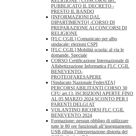
RELIGIONE - CONCORSI IRC
PUBBLICATO IL DECRETO -
PRESTO IL BANDO
[INFORMAZIONI DAL
DIPARTIMENTO] -CORSO DI
PREPARAZIONE AI CONCORSI DI
RELIGIONE
[FLC CGIL] Comunicato per albo
sindacale: elezioni CSPI
[FLC CGIL] Mobilità scuola: al via le
domande. Speciale
CORSO Certificazione Internazionale di
Alfabetizzazione Informatica FLC CGIL
BENEVENTO-
PROTEOFARESAPERE
[Sindacato Nazionale FederATA]
PERCORSI ABILITANTI CORSO 30
CFU art.13. ISCRIZIONI APERTE FINO
AL 05 MARZO 2024 SCONTO PER I
PARENTI DELGI AT
VOLANTINO RICORSI FLC CGIL
BENEVENTO 2024
Formazione: nessun obbligo di utilizzare
tutte le 80 ore funzionali all’insegnamento.
USB rifiuta l’interpretazione distorta del