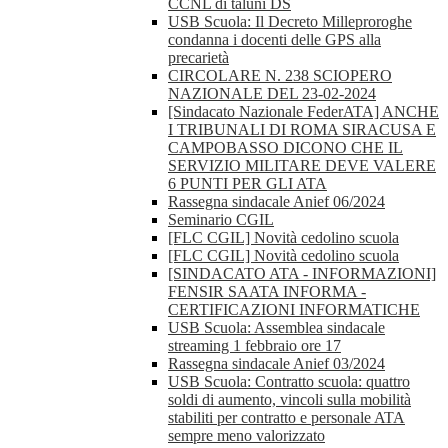
CCNL di taluni DS
USB Scuola: Il Decreto Milleproroghe
condanna i docenti delle GPS alla
precarietà
CIRCOLARE N. 238 SCIOPERO
NAZIONALE DEL 23-02-2024
[Sindacato Nazionale FederATA] ANCHE
I TRIBUNALI DI ROMA SIRACUSA E
CAMPOBASSO DICONO CHE IL
SERVIZIO MILITARE DEVE VALERE
6 PUNTI PER GLI ATA
Rassegna sindacale Anief 06/2024
Seminario CGIL
[FLC CGIL] Novità cedolino scuola
[FLC CGIL] Novità cedolino scuola
[SINDACATO ATA - INFORMAZIONI]
FENSIR SAATA INFORMA -
CERTIFICAZIONI INFORMATICHE
USB Scuola: Assemblea sindacale
streaming 1 febbraio ore 17
Rassegna sindacale Anief 03/2024
USB Scuola: Contratto scuola: quattro
soldi di aumento, vincoli sulla mobilità
stabiliti per contratto e personale ATA
sempre meno valorizzato