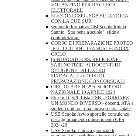
VOLANTINO PER BACHECA
ELETTORALE
ELEZIONI CSPI - SGB SI CANDIDA
CON LA CUB SUR
seminario formativo Cisl Scuola Irpinia
Sannio "Star bene a scuola": sfide e
contraddizioni.
CORSO DI PREPARAZIONE PROTEO
-FLC CGIL BN - TFA SOSTEGNO IX
CICLO
[SINDACATO INS. RELIGIONE -
SAIR NOTIZIE] AI DOCENTI DI
RELIGIONE - ALL'ALBO
SINDACALE - CORSI DI
PREPARAZIONE CONCORSUALI
CIRC.OLARE N. 295 .SCIOPERO
NAZIONALE 10 APRILE 2024
Elezioni CSPI: Lista USB - FORMARE
UN MONDO DIVERSO - docenti, ATA e
studenti uniti per una nuova scuola statale
USB Scuola: Avvio sportello consulenze
per aggiornamento o inserimento GPS
2024-26
USB Scuola: L’unica garanzia di
continuità è la stabilizzazione dei docenti