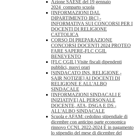
Azione SAESE del 19 gennaio
2024_comparto scuola
[INFORMAZIONI DAL
DIPARTIMENTO IRC] -
INFORMATIVA SUI CONCORSI PER I
DOCENTI DI RELIGIONE
CATTOLICA
CORSO DI PREPARAZIONE
CONCORSI DOCENTI 2024 PROTEO
FARE SAPERE-FLC CGIL
BENEVENTO
[FLC CGIL] Visite fiscali dipendenti
pubblici, nuovi orari
[SINDACATO INS. RELIGIONE -
SAIR NOTIZIE] AI DOCENTI DI
RELIGIONE E ALL'ALBO
SINDACALE
[INFORMAZIONI SINDACALI E
INIZIATIVE] AL PERSONALE
DOCENTE, ATA, DSGA E DS -
ALL'ALBO SINDACALE
Scuola e AFAM: cedolino stipendiale di
dicembre con anticipo parte economica
rinnovo CCNL 2022-2024 È in pagamento
lo stipendio del mese di dicembre del