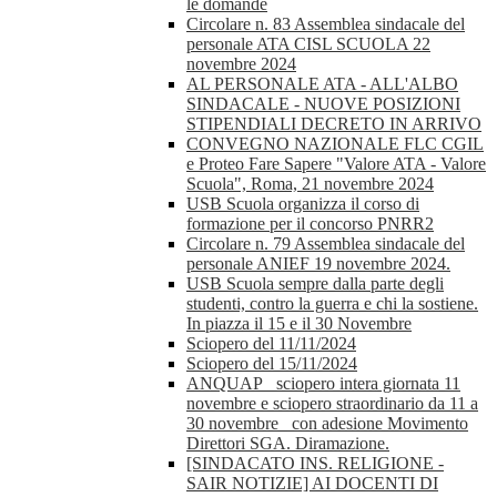
le domande
Circolare n. 83 Assemblea sindacale del
personale ATA CISL SCUOLA 22
novembre 2024
AL PERSONALE ATA - ALL'ALBO
SINDACALE - NUOVE POSIZIONI
STIPENDIALI DECRETO IN ARRIVO
CONVEGNO NAZIONALE FLC CGIL
e Proteo Fare Sapere "Valore ATA - Valore
Scuola", Roma, 21 novembre 2024
USB Scuola organizza il corso di
formazione per il concorso PNRR2
Circolare n. 79 Assemblea sindacale del
personale ANIEF 19 novembre 2024.
USB Scuola sempre dalla parte degli
studenti, contro la guerra e chi la sostiene.
In piazza il 15 e il 30 Novembre
Sciopero del 11/11/2024
Sciopero del 15/11/2024
ANQUAP_ sciopero intera giornata 11
novembre e sciopero straordinario da 11 a
30 novembre_ con adesione Movimento
Direttori SGA. Diramazione.
[SINDACATO INS. RELIGIONE -
SAIR NOTIZIE] AI DOCENTI DI