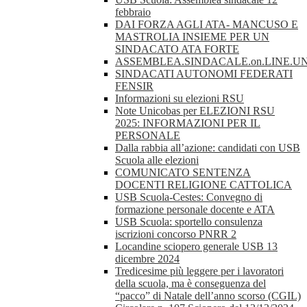
febbraio
DAI FORZA AGLI ATA- MANCUSO E
MASTROLIA INSIEME PER UN
SINDACATO ATA FORTE
ASSEMBLEA.SINDACALE.on.LINE.UN
SINDACATI AUTONOMI FEDERATI
FENSIR
Informazioni su elezioni RSU
Note Unicobas per ELEZIONI RSU
2025: INFORMAZIONI PER IL
PERSONALE
Dalla rabbia all’azione: candidati con USB
Scuola alle elezioni
COMUNICATO SENTENZA
DOCENTI RELIGIONE CATTOLICA
USB Scuola-Cestes: Convegno di
formazione personale docente e ATA
USB Scuola: sportello consulenza
iscrizioni concorso PNRR 2
Locandine sciopero generale USB 13
dicembre 2024
Tredicesime più leggere per i lavoratori
della scuola, ma è conseguenza del
“pacco” di Natale dell’anno scorso (CGIL)