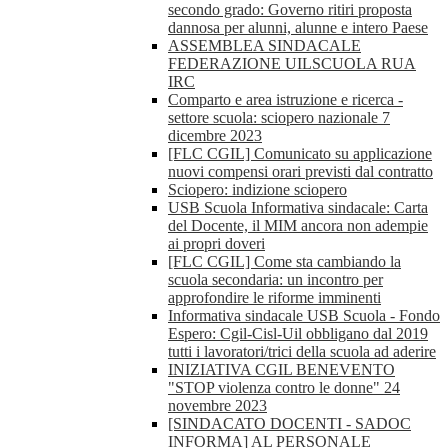
secondo grado: Governo ritiri proposta
dannosa per alunni, alunne e intero Paese
ASSEMBLEA SINDACALE
FEDERAZIONE UILSCUOLA RUA
IRC
Comparto e area istruzione e ricerca -
settore scuola: sciopero nazionale 7
dicembre 2023
[FLC CGIL] Comunicato su applicazione
nuovi compensi orari previsti dal contratto
Sciopero: indizione sciopero
USB Scuola Informativa sindacale: Carta
del Docente, il MIM ancora non adempie
ai propri doveri
[FLC CGIL] Come sta cambiando la
scuola secondaria: un incontro per
approfondire le riforme imminenti
Informativa sindacale USB Scuola - Fondo
Espero: Cgil-Cisl-Uil obbligano dal 2019
tutti i lavoratori/trici della scuola ad aderire
INIZIATIVA CGIL BENEVENTO
"STOP violenza contro le donne" 24
novembre 2023
[SINDACATO DOCENTI - SADOC
INFORMA] AL PERSONALE