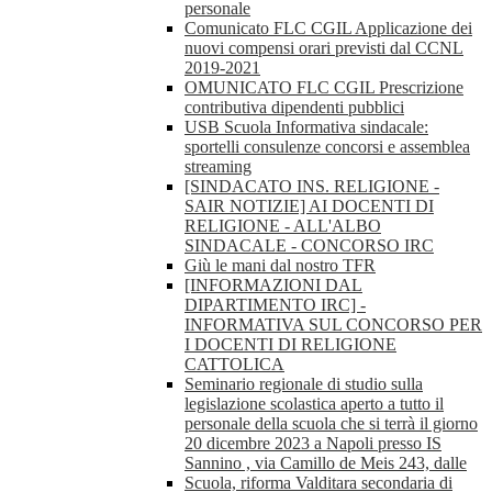
personale
Comunicato FLC CGIL Applicazione dei
nuovi compensi orari previsti dal CCNL
2019-2021
OMUNICATO FLC CGIL Prescrizione
contributiva dipendenti pubblici
USB Scuola Informativa sindacale:
sportelli consulenze concorsi e assemblea
streaming
[SINDACATO INS. RELIGIONE -
SAIR NOTIZIE] AI DOCENTI DI
RELIGIONE - ALL'ALBO
SINDACALE - CONCORSO IRC
Giù le mani dal nostro TFR
[INFORMAZIONI DAL
DIPARTIMENTO IRC] -
INFORMATIVA SUL CONCORSO PER
I DOCENTI DI RELIGIONE
CATTOLICA
Seminario regionale di studio sulla
legislazione scolastica aperto a tutto il
personale della scuola che si terrà il giorno
20 dicembre 2023 a Napoli presso IS
Sannino , via Camillo de Meis 243, dalle
Scuola, riforma Valditara secondaria di