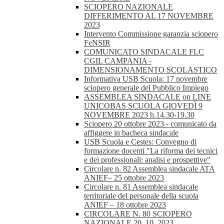
SCIOPERO NAZIONALE
DIFFERIMENTO AL 17 NOVEMBRE
2023
Intervento Commissione garanzia sciopero
FeNSIR
COMUNICATO SINDACALE FLC
CGIL CAMPANIA -
DIMENSIONAMENTO SCOLASTICO
Informativa USB Scuola: 17 novembre
sciopero generale del Pubblico Impiego
ASSEMBLEA SINDACALE on LINE
UNICOBAS SCUOLA GIOVEDÌ 9
NOVEMBRE 2023 h.14.30-19.30
Sciopero 20 ottobre 2023 - comunicato da
affiggere in bacheca sindacale
USB Scuola e Cestes: Convegno di
formazione docenti "La riforma dei tecnici
e dei professionali: analisi e prospettive"
Circolare n. 82 Assemblea sindacale ATA
ANIEF– 25 ottobre 2023
Circolare n. 81 Assemblea sindacale
territoriale del personale della scuola
ANIEF – 18 ottobre 2023
CIRCOLARE N. 80 SCIOPERO
NAZIONALE 20_10_2023