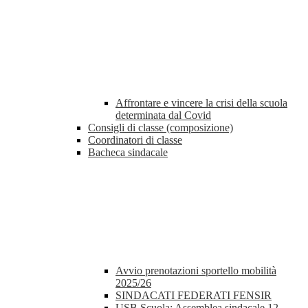
Affrontare e vincere la crisi della scuola
determinata dal Covid
Consigli di classe (composizione)
Coordinatori di classe
Bacheca sindacale
Avvio prenotazioni sportello mobilità
2025/26
SINDACATI FEDERATI FENSIR
USB Scuola: Assemblea sindacale 12