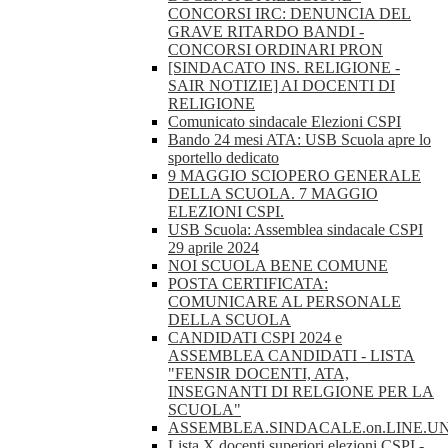
CONCORSI IRC: DENUNCIA DEL
GRAVE RITARDO BANDI -
CONCORSI ORDINARI PRON
[SINDACATO INS. RELIGIONE -
SAIR NOTIZIE] AI DOCENTI DI
RELIGIONE
Comunicato sindacale Elezioni CSPI
Bando 24 mesi ATA: USB Scuola apre lo
sportello dedicato
9 MAGGIO SCIOPERO GENERALE
DELLA SCUOLA. 7 MAGGIO
ELEZIONI CSPI.
USB Scuola: Assemblea sindacale CSPI
29 aprile 2024
NOI SCUOLA BENE COMUNE
POSTA CERTIFICATA:
COMUNICARE AL PERSONALE
DELLA SCUOLA
CANDIDATI CSPI 2024 e
ASSEMBLEA CANDIDATI - LISTA
"FENSIR DOCENTI, ATA,
INSEGNANTI DI RELGIONE PER LA
SCUOLA"
ASSEMBLEA.SINDACALE.on.LINE.U
Lista X docenti superiori elezioni CSPI -