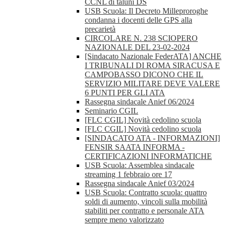
CCNL di taluni DS
USB Scuola: Il Decreto Milleproroghe
condanna i docenti delle GPS alla
precarietà
CIRCOLARE N. 238 SCIOPERO
NAZIONALE DEL 23-02-2024
[Sindacato Nazionale FederATA] ANCHE
I TRIBUNALI DI ROMA SIRACUSA E
CAMPOBASSO DICONO CHE IL
SERVIZIO MILITARE DEVE VALERE
6 PUNTI PER GLI ATA
Rassegna sindacale Anief 06/2024
Seminario CGIL
[FLC CGIL] Novità cedolino scuola
[FLC CGIL] Novità cedolino scuola
[SINDACATO ATA - INFORMAZIONI]
FENSIR SAATA INFORMA -
CERTIFICAZIONI INFORMATICHE
USB Scuola: Assemblea sindacale
streaming 1 febbraio ore 17
Rassegna sindacale Anief 03/2024
USB Scuola: Contratto scuola: quattro
soldi di aumento, vincoli sulla mobilità
stabiliti per contratto e personale ATA
sempre meno valorizzato