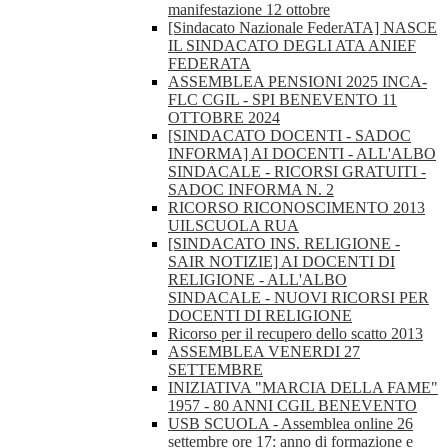
manifestazione 12 ottobre
[Sindacato Nazionale FederATA] NASCE
IL SINDACATO DEGLI ATA ANIEF
FEDERATA
ASSEMBLEA PENSIONI 2025 INCA-
FLC CGIL - SPI BENEVENTO 11
OTTOBRE 2024
[SINDACATO DOCENTI - SADOC
INFORMA] AI DOCENTI - ALL'ALBO
SINDACALE - RICORSI GRATUITI -
SADOC INFORMA N. 2
RICORSO RICONOSCIMENTO 2013
UILSCUOLA RUA
[SINDACATO INS. RELIGIONE -
SAIR NOTIZIE] AI DOCENTI DI
RELIGIONE - ALL'ALBO
SINDACALE - NUOVI RICORSI PER
DOCENTI DI RELIGIONE
Ricorso per il recupero dello scatto 2013
ASSEMBLEA VENERDI 27
SETTEMBRE
INIZIATIVA "MARCIA DELLA FAME"
1957 - 80 ANNI CGIL BENEVENTO
USB SCUOLA - Assemblea online 26
settembre ore 17: anno di formazione e