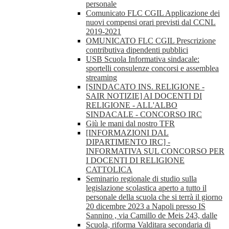
personale
Comunicato FLC CGIL Applicazione dei
nuovi compensi orari previsti dal CCNL
2019-2021
OMUNICATO FLC CGIL Prescrizione
contributiva dipendenti pubblici
USB Scuola Informativa sindacale:
sportelli consulenze concorsi e assemblea
streaming
[SINDACATO INS. RELIGIONE -
SAIR NOTIZIE] AI DOCENTI DI
RELIGIONE - ALL'ALBO
SINDACALE - CONCORSO IRC
Giù le mani dal nostro TFR
[INFORMAZIONI DAL
DIPARTIMENTO IRC] -
INFORMATIVA SUL CONCORSO PER
I DOCENTI DI RELIGIONE
CATTOLICA
Seminario regionale di studio sulla
legislazione scolastica aperto a tutto il
personale della scuola che si terrà il giorno
20 dicembre 2023 a Napoli presso IS
Sannino , via Camillo de Meis 243, dalle
Scuola, riforma Valditara secondaria di