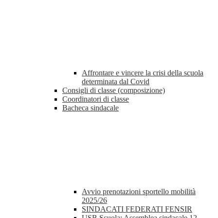
Affrontare e vincere la crisi della scuola
determinata dal Covid
Consigli di classe (composizione)
Coordinatori di classe
Bacheca sindacale
Avvio prenotazioni sportello mobilità
2025/26
SINDACATI FEDERATI FENSIR
USB Scuola: Assemblea sindacale 12