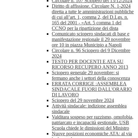
Circolare n. 107 Sciopero del 13/12/2024
Diritto di affissione. Circolare N. 1-2024
diretta a tutte le amministrazioni pubbliche
di cui all’art. 1, comma 2, del D.Lgs. n.
165 del 2001 - «Art. 5 comma 1 del
CCNQ per la ripartizione dei dista
Comunicato sciopero sindacati di base e
manifestazione regionale il 29 novembre
ore 10 in piazza Municipio a Napoli
Circolare n. 96 Sciopero del 9 Dicembre
2024
TESTO PER DOCENTI E ATA SU
RICORSO RECUPERO ANNO 2013
Sciopero generale 29 novembre: si
fermano anche i settori della conoscenza
ERRATA CORRIGE :ASSEMBLEA
SINDACALE FUORI DALL'ORARIO
DI LAVORO
Sciopero del 29 novembre 2024
Attività sindacale: indizione assemblea
sindacale
Valditara sospeso per razzismo, omofobia,
patriarcato e incapacità gestionale. USB
Scuola chiede le dimissioni del Ministro
Nuove posizioni economiche ATA: al via