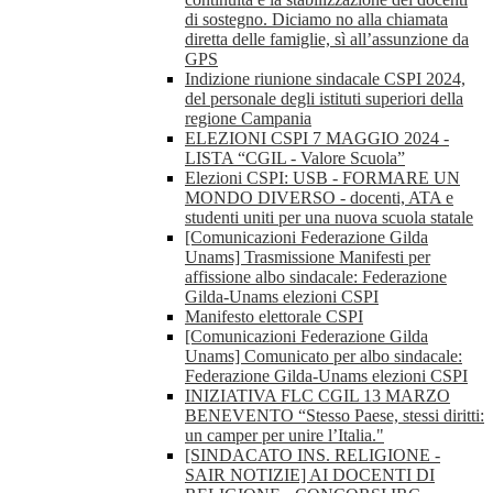
di sostegno. Diciamo no alla chiamata
diretta delle famiglie, sì all’assunzione da
GPS
Indizione riunione sindacale CSPI 2024,
del personale degli istituti superiori della
regione Campania
ELEZIONI CSPI 7 MAGGIO 2024 -
LISTA “CGIL - Valore Scuola”
Elezioni CSPI: USB - FORMARE UN
MONDO DIVERSO - docenti, ATA e
studenti uniti per una nuova scuola statale
[Comunicazioni Federazione Gilda
Unams] Trasmissione Manifesti per
affissione albo sindacale: Federazione
Gilda-Unams elezioni CSPI
Manifesto elettorale CSPI
[Comunicazioni Federazione Gilda
Unams] Comunicato per albo sindacale:
Federazione Gilda-Unams elezioni CSPI
INIZIATIVA FLC CGIL 13 MARZO
BENEVENTO “Stesso Paese, stessi diritti:
un camper per unire l’Italia."
[SINDACATO INS. RELIGIONE -
SAIR NOTIZIE] AI DOCENTI DI