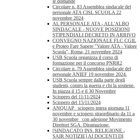
le domande
Circolare n. 83 Assemblea sindacale del
personale ATA CISL SCUOLA 22
novembre 2024
AL PERSONALE ATA - ALL'ALBO
SINDACALE - NUOVE POSIZIONI
STIPENDIALI DECRETO IN ARRIVO
CONVEGNO NAZIONALE FLC CGIL
e Proteo Fare Sapere "Valore ATA - Valore
Scuola", Roma, 21 novembre 2024
USB Scuola organizza il corso di
formazione per il concorso PNRR2
Circolare n. 79 Assemblea sindacale del
personale ANIEF 19 novembre 2024.
USB Scuola sempre dalla parte degli
studenti, contro la guerra e chi la sostiene.
In piazza il 15 e il 30 Novembre
Sciopero del 11/11/2024
Sciopero del 15/11/2024
ANQUAP_ sciopero intera giornata 11
novembre e sciopero straordinario da 11 a
30 novembre_ con adesione Movimento
Direttori SGA. Diramazione.
[SINDACATO INS. RELIGIONE -
SAIR NOTIZIE] AI DOCENTI DI