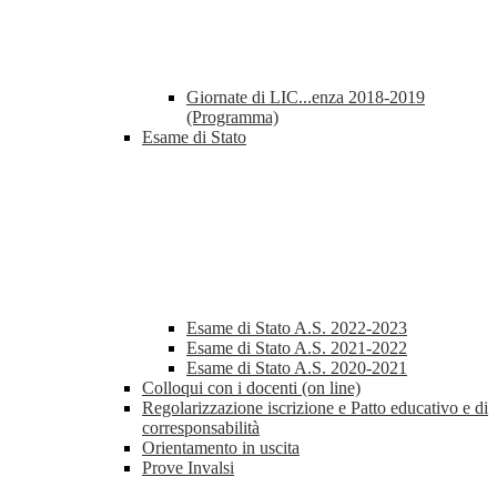
Giornate di LIC...enza 2018-2019
(Programma)
Esame di Stato
Esame di Stato A.S. 2022-2023
Esame di Stato A.S. 2021-2022
Esame di Stato A.S. 2020-2021
Colloqui con i docenti (on line)
Regolarizzazione iscrizione e Patto educativo e di
corresponsabilità
Orientamento in uscita
Prove Invalsi