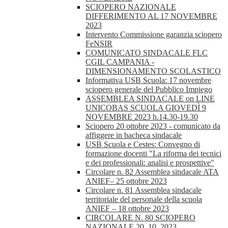
SCIOPERO NAZIONALE
DIFFERIMENTO AL 17 NOVEMBRE
2023
Intervento Commissione garanzia sciopero
FeNSIR
COMUNICATO SINDACALE FLC
CGIL CAMPANIA -
DIMENSIONAMENTO SCOLASTICO
Informativa USB Scuola: 17 novembre
sciopero generale del Pubblico Impiego
ASSEMBLEA SINDACALE on LINE
UNICOBAS SCUOLA GIOVEDÌ 9
NOVEMBRE 2023 h.14.30-19.30
Sciopero 20 ottobre 2023 - comunicato da
affiggere in bacheca sindacale
USB Scuola e Cestes: Convegno di
formazione docenti "La riforma dei tecnici
e dei professionali: analisi e prospettive"
Circolare n. 82 Assemblea sindacale ATA
ANIEF– 25 ottobre 2023
Circolare n. 81 Assemblea sindacale
territoriale del personale della scuola
ANIEF – 18 ottobre 2023
CIRCOLARE N. 80 SCIOPERO
NAZIONALE 20_10_2023