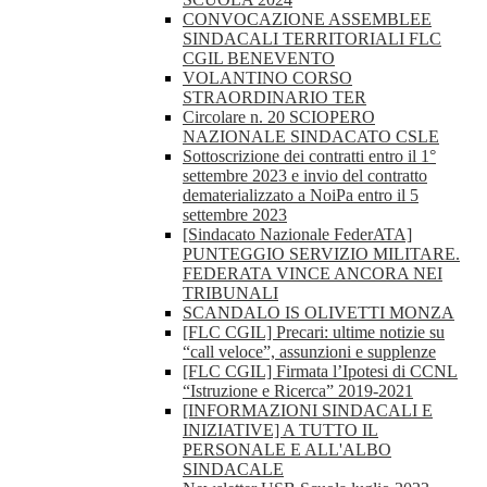
CONVOCAZIONE ASSEMBLEE
SINDACALI TERRITORIALI FLC
CGIL BENEVENTO
VOLANTINO CORSO
STRAORDINARIO TER
Circolare n. 20 SCIOPERO
NAZIONALE SINDACATO CSLE
Sottoscrizione dei contratti entro il 1°
settembre 2023 e invio del contratto
dematerializzato a NoiPa entro il 5
settembre 2023
[Sindacato Nazionale FederATA]
PUNTEGGIO SERVIZIO MILITARE.
FEDERATA VINCE ANCORA NEI
TRIBUNALI
SCANDALO IS OLIVETTI MONZA
[FLC CGIL] Precari: ultime notizie su
“call veloce”, assunzioni e supplenze
[FLC CGIL] Firmata l’Ipotesi di CCNL
“Istruzione e Ricerca” 2019-2021
[INFORMAZIONI SINDACALI E
INIZIATIVE] A TUTTO IL
PERSONALE E ALL'ALBO
SINDACALE