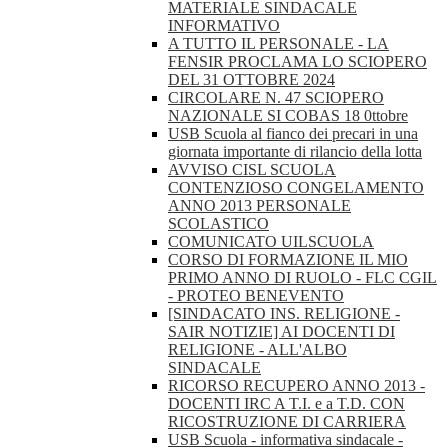
MATERIALE SINDACALE
INFORMATIVO
A TUTTO IL PERSONALE - LA
FENSIR PROCLAMA LO SCIOPERO
DEL 31 OTTOBRE 2024
CIRCOLARE N. 47 SCIOPERO
NAZIONALE SI COBAS 18 0ttobre
USB Scuola al fianco dei precari in una
giornata importante di rilancio della lotta
AVVISO CISL SCUOLA
CONTENZIOSO CONGELAMENTO
ANNO 2013 PERSONALE
SCOLASTICO
COMUNICATO UILSCUOLA
CORSO DI FORMAZIONE IL MIO
PRIMO ANNO DI RUOLO - FLC CGIL
- PROTEO BENEVENTO
[SINDACATO INS. RELIGIONE -
SAIR NOTIZIE] AI DOCENTI DI
RELIGIONE - ALL'ALBO
SINDACALE
RICORSO RECUPERO ANNO 2013 -
DOCENTI IRC A T.I. e a T.D. CON
RICOSTRUZIONE DI CARRIERA
USB Scuola - informativa sindacale -