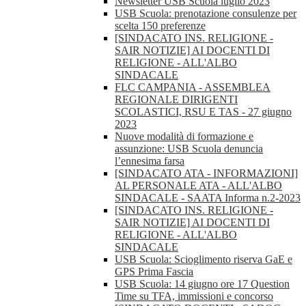
Newsletter USB Scuola luglio 2023
USB Scuola: prenotazione consulenze per
scelta 150 preferenze
[SINDACATO INS. RELIGIONE -
SAIR NOTIZIE] AI DOCENTI DI
RELIGIONE - ALL'ALBO
SINDACALE
FLC CAMPANIA - ASSEMBLEA
REGIONALE DIRIGENTI
SCOLASTICI, RSU E TAS - 27 giugno
2023
Nuove modalità di formazione e
assunzione: USB Scuola denuncia
l’ennesima farsa
[SINDACATO ATA - INFORMAZIONI]
AL PERSONALE ATA - ALL'ALBO
SINDACALE - SAATA Informa n.2-2023
[SINDACATO INS. RELIGIONE -
SAIR NOTIZIE] AI DOCENTI DI
RELIGIONE - ALL'ALBO
SINDACALE
USB Scuola: Scioglimento riserva GaE e
GPS Prima Fascia
USB Scuola: 14 giugno ore 17 Question
Time su TFA, immissioni e concorso