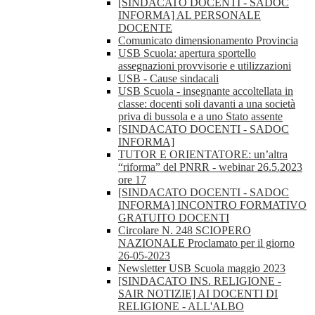
[SINDACATO DOCENTI - SADOC
INFORMA] AL PERSONALE
DOCENTE
Comunicato dimensionamento Provincia
USB Scuola: apertura sportello
assegnazioni provvisorie e utilizzazioni
USB - Cause sindacali
USB Scuola - insegnante accoltellata in
classe: docenti soli davanti a una società
priva di bussola e a uno Stato assente
[SINDACATO DOCENTI - SADOC
INFORMA]
TUTOR E ORIENTATORE: un’altra
“riforma” del PNRR - webinar 26.5.2023
ore 17
[SINDACATO DOCENTI - SADOC
INFORMA] INCONTRO FORMATIVO
GRATUITO DOCENTI
Circolare N. 248 SCIOPERO
NAZIONALE Proclamato per il giorno
26-05-2023
Newsletter USB Scuola maggio 2023
[SINDACATO INS. RELIGIONE -
SAIR NOTIZIE] AI DOCENTI DI
RELIGIONE - ALL'ALBO