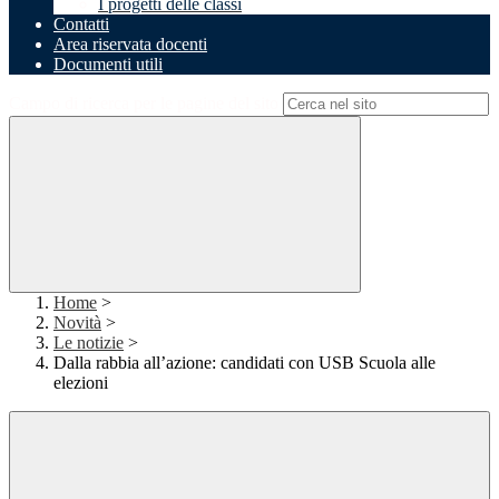
I progetti delle classi
Contatti
Area riservata docenti
Documenti utili
Campo di ricerca per le pagine del sito
Home
>
Novità
>
Le notizie
>
Dalla rabbia all’azione: candidati con USB Scuola alle
elezioni