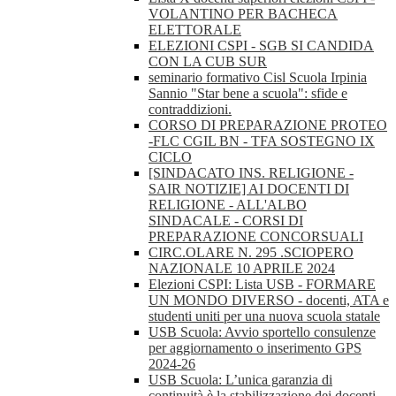
VOLANTINO PER BACHECA
ELETTORALE
ELEZIONI CSPI - SGB SI CANDIDA
CON LA CUB SUR
seminario formativo Cisl Scuola Irpinia
Sannio "Star bene a scuola": sfide e
contraddizioni.
CORSO DI PREPARAZIONE PROTEO
-FLC CGIL BN - TFA SOSTEGNO IX
CICLO
[SINDACATO INS. RELIGIONE -
SAIR NOTIZIE] AI DOCENTI DI
RELIGIONE - ALL'ALBO
SINDACALE - CORSI DI
PREPARAZIONE CONCORSUALI
CIRC.OLARE N. 295 .SCIOPERO
NAZIONALE 10 APRILE 2024
Elezioni CSPI: Lista USB - FORMARE
UN MONDO DIVERSO - docenti, ATA e
studenti uniti per una nuova scuola statale
USB Scuola: Avvio sportello consulenze
per aggiornamento o inserimento GPS
2024-26
USB Scuola: L’unica garanzia di
continuità è la stabilizzazione dei docenti