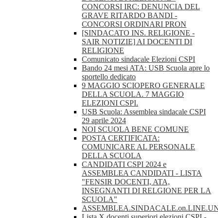
CONCORSI IRC: DENUNCIA DEL
GRAVE RITARDO BANDI -
CONCORSI ORDINARI PRON
[SINDACATO INS. RELIGIONE -
SAIR NOTIZIE] AI DOCENTI DI
RELIGIONE
Comunicato sindacale Elezioni CSPI
Bando 24 mesi ATA: USB Scuola apre lo
sportello dedicato
9 MAGGIO SCIOPERO GENERALE
DELLA SCUOLA. 7 MAGGIO
ELEZIONI CSPI.
USB Scuola: Assemblea sindacale CSPI
29 aprile 2024
NOI SCUOLA BENE COMUNE
POSTA CERTIFICATA:
COMUNICARE AL PERSONALE
DELLA SCUOLA
CANDIDATI CSPI 2024 e
ASSEMBLEA CANDIDATI - LISTA
"FENSIR DOCENTI, ATA,
INSEGNANTI DI RELGIONE PER LA
SCUOLA"
ASSEMBLEA.SINDACALE.on.LINE.U
Lista X docenti superiori elezioni CSPI -