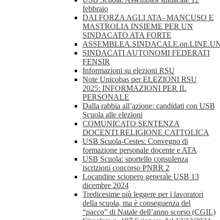
febbraio
DAI FORZA AGLI ATA- MANCUSO E
MASTROLIA INSIEME PER UN
SINDACATO ATA FORTE
ASSEMBLEA.SINDACALE.on.LINE.UN
SINDACATI AUTONOMI FEDERATI
FENSIR
Informazioni su elezioni RSU
Note Unicobas per ELEZIONI RSU
2025: INFORMAZIONI PER IL
PERSONALE
Dalla rabbia all’azione: candidati con USB
Scuola alle elezioni
COMUNICATO SENTENZA
DOCENTI RELIGIONE CATTOLICA
USB Scuola-Cestes: Convegno di
formazione personale docente e ATA
USB Scuola: sportello consulenza
iscrizioni concorso PNRR 2
Locandine sciopero generale USB 13
dicembre 2024
Tredicesime più leggere per i lavoratori
della scuola, ma è conseguenza del
“pacco” di Natale dell’anno scorso (CGIL)