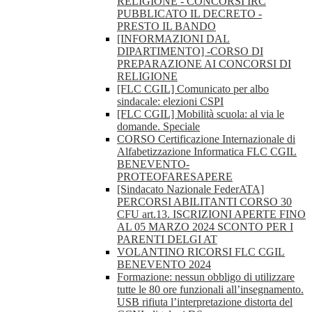
RELIGIONE - CONCORSI IRC
PUBBLICATO IL DECRETO -
PRESTO IL BANDO
[INFORMAZIONI DAL
DIPARTIMENTO] -CORSO DI
PREPARAZIONE AI CONCORSI DI
RELIGIONE
[FLC CGIL] Comunicato per albo
sindacale: elezioni CSPI
[FLC CGIL] Mobilità scuola: al via le
domande. Speciale
CORSO Certificazione Internazionale di
Alfabetizzazione Informatica FLC CGIL
BENEVENTO-
PROTEOFARESAPERE
[Sindacato Nazionale FederATA]
PERCORSI ABILITANTI CORSO 30
CFU art.13. ISCRIZIONI APERTE FINO
AL 05 MARZO 2024 SCONTO PER I
PARENTI DELGI AT
VOLANTINO RICORSI FLC CGIL
BENEVENTO 2024
Formazione: nessun obbligo di utilizzare
tutte le 80 ore funzionali all’insegnamento.
USB rifiuta l’interpretazione distorta del