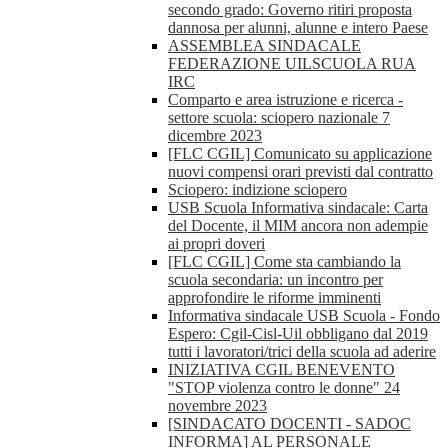
secondo grado: Governo ritiri proposta
dannosa per alunni, alunne e intero Paese
ASSEMBLEA SINDACALE
FEDERAZIONE UILSCUOLA RUA
IRC
Comparto e area istruzione e ricerca -
settore scuola: sciopero nazionale 7
dicembre 2023
[FLC CGIL] Comunicato su applicazione
nuovi compensi orari previsti dal contratto
Sciopero: indizione sciopero
USB Scuola Informativa sindacale: Carta
del Docente, il MIM ancora non adempie
ai propri doveri
[FLC CGIL] Come sta cambiando la
scuola secondaria: un incontro per
approfondire le riforme imminenti
Informativa sindacale USB Scuola - Fondo
Espero: Cgil-Cisl-Uil obbligano dal 2019
tutti i lavoratori/trici della scuola ad aderire
INIZIATIVA CGIL BENEVENTO
"STOP violenza contro le donne" 24
novembre 2023
[SINDACATO DOCENTI - SADOC
INFORMA] AL PERSONALE