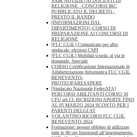
SAIR NOTIZIE] AI DOCENTI DI
RELIGIONE - CONCORSI IRC
PUBBLICATO IL DECRETO -
PRESTO IL BANDO
[INFORMAZIONI DAL
DIPARTIMENTO] -CORSO DI
PREPARAZIONE AI CONCORSI DI
RELIGIONE
[FLC CGIL] Comunicato per albo
sindacale: elezioni CSPI
[FLC CGIL] Mobilità scuola: al via le
domande. Speciale
CORSO Certificazione Internazionale di
Alfabetizzazione Informatica FLC CGIL
BENEVENTO-
PROTEOFARESAPERE
[Sindacato Nazionale FederATA]
PERCORSI ABILITANTI CORSO 30
CFU art.13. ISCRIZIONI APERTE FINO
AL 05 MARZO 2024 SCONTO PER I
PARENTI DELGI AT
VOLANTINO RICORSI FLC CGIL
BENEVENTO 2024
Formazione: nessun obbligo di utilizzare
tutte le 80 ore funzionali all’insegnamento.