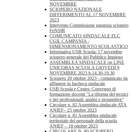
NOVEMBRE
SCIOPERO NAZIONALE
DIFFERIMENTO AL 17 NOVEMBRE
2023
Intervento Commissione garanzia sciopero
FeNSIR
COMUNICATO SINDACALE FLC
CGIL CAMPANIA -
DIMENSIONAMENTO SCOLASTICO
Informativa USB Scuola: 17 novembre
sciopero generale del Pubblico Impiego
ASSEMBLEA SINDACALE on LINE
UNICOBAS SCUOLA GIOVEDÌ 9
NOVEMBRE 2023 h.14.30-19.30
Sciopero 20 ottobre 2023 - comunicato da
affiggere in bacheca sindacale
USB Scuola e Cestes: Convegno di
formazione docenti "La riforma dei tecnici
e dei professionali: analisi e prospettive"
Circolare n. 82 Assemblea sindacale ATA
ANIEF– 25 ottobre 2023
Circolare n. 81 Assemblea sindacale
territoriale del personale della scuola
ANIEF – 18 ottobre 2023
CIRCOLARE N. 80 SCIOPERO