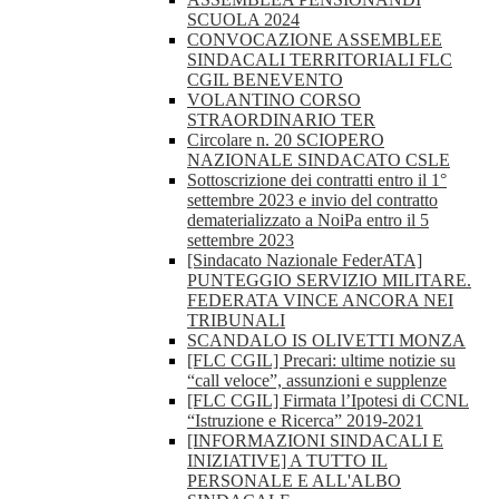
SCUOLA 2024
CONVOCAZIONE ASSEMBLEE
SINDACALI TERRITORIALI FLC
CGIL BENEVENTO
VOLANTINO CORSO
STRAORDINARIO TER
Circolare n. 20 SCIOPERO
NAZIONALE SINDACATO CSLE
Sottoscrizione dei contratti entro il 1°
settembre 2023 e invio del contratto
dematerializzato a NoiPa entro il 5
settembre 2023
[Sindacato Nazionale FederATA]
PUNTEGGIO SERVIZIO MILITARE.
FEDERATA VINCE ANCORA NEI
TRIBUNALI
SCANDALO IS OLIVETTI MONZA
[FLC CGIL] Precari: ultime notizie su
“call veloce”, assunzioni e supplenze
[FLC CGIL] Firmata l’Ipotesi di CCNL
“Istruzione e Ricerca” 2019-2021
[INFORMAZIONI SINDACALI E
INIZIATIVE] A TUTTO IL
PERSONALE E ALL'ALBO