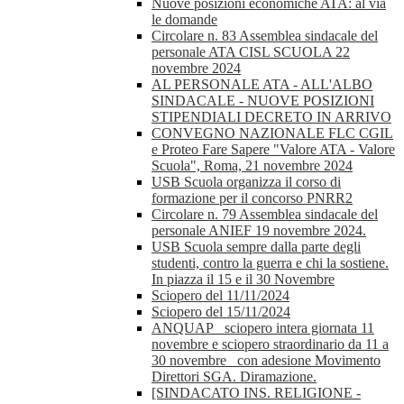
Nuove posizioni economiche ATA: al via
le domande
Circolare n. 83 Assemblea sindacale del
personale ATA CISL SCUOLA 22
novembre 2024
AL PERSONALE ATA - ALL'ALBO
SINDACALE - NUOVE POSIZIONI
STIPENDIALI DECRETO IN ARRIVO
CONVEGNO NAZIONALE FLC CGIL
e Proteo Fare Sapere "Valore ATA - Valore
Scuola", Roma, 21 novembre 2024
USB Scuola organizza il corso di
formazione per il concorso PNRR2
Circolare n. 79 Assemblea sindacale del
personale ANIEF 19 novembre 2024.
USB Scuola sempre dalla parte degli
studenti, contro la guerra e chi la sostiene.
In piazza il 15 e il 30 Novembre
Sciopero del 11/11/2024
Sciopero del 15/11/2024
ANQUAP_ sciopero intera giornata 11
novembre e sciopero straordinario da 11 a
30 novembre_ con adesione Movimento
Direttori SGA. Diramazione.
[SINDACATO INS. RELIGIONE -