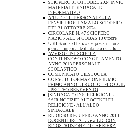
SCIOPERO 31 OTTOBRE 2024 INVIO
MATERIALE SINDACALE
INFORMATIVO
A TUTTO IL PERSONALE - LA
FENSIR PROCLAMA LO SCIOPERO
DEL 31 OTTOBRE 2024
CIRCOLARE N. 47 SCIOPERO
NAZIONALE SI COBAS 18 0ttobre
USB Scuola al fianco dei precari in una
giornata importante di rilancio della lotta
AVVISO CISL SCUOLA
CONTENZIOSO CONGELAMENTO
ANNO 2013 PERSONALE
SCOLASTICO
COMUNICATO UILSCUOLA
CORSO DI FORMAZIONE IL MIO
PRIMO ANNO DI RUOLO - FLC CGIL
- PROTEO BENEVENTO
[SINDACATO INS. RELIGIONE -
SAIR NOTIZIE] AI DOCENTI DI
RELIGIONE - ALL'ALBO
SINDACALE
RICORSO RECUPERO ANNO 2013 -
DOCENTI IRC A T.I. e a T.D. CON
RICOSTRUZIONE DI CARRIERA