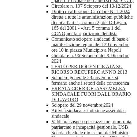
“pacco” di Natale dell’anno scorso (CGIL)
Circolare n. 107 Sciopero del 13/12/2024
Diritto di affissione. Circolare N. 1-2024
diretta a tutte le amministrazioni pubbliche
di cui all’art. 1, comma 2, del D.Lgs. n.
165 del 2001 - «Art. 5 comma 1 del
CCNQ per la ripartizione dei dista
Comunicato sciopero sindacati di base e
manifestazione regionale il 29 novembre
ore 10 in piazza Municipio a Napoli
Circolare n. 96 Sciopero del 9 Dicembre
2024
TESTO PER DOCENTI E ATA SU
RICORSO RECUPERO ANNO 2013
Sciopero generale 29 novembre: si
fermano anche i settori della conoscenza
ERRATA CORRIGE :ASSEMBLEA
SINDACALE FUORI DALL'ORARIO
DI LAVORO
Sciopero del 29 novembre 2024
Attività sindacale: indizione assemblea
sindacale
Valditara sospeso per razzismo, omofobia,
patriarcato e incapacità gestionale. USB
Scuola chiede le dimissioni del Ministro