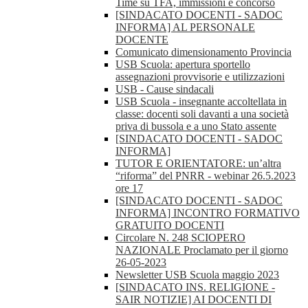
Time su TFA, immissioni e concorso
[SINDACATO DOCENTI - SADOC
INFORMA] AL PERSONALE
DOCENTE
Comunicato dimensionamento Provincia
USB Scuola: apertura sportello
assegnazioni provvisorie e utilizzazioni
USB - Cause sindacali
USB Scuola - insegnante accoltellata in
classe: docenti soli davanti a una società
priva di bussola e a uno Stato assente
[SINDACATO DOCENTI - SADOC
INFORMA]
TUTOR E ORIENTATORE: un’altra
“riforma” del PNRR - webinar 26.5.2023
ore 17
[SINDACATO DOCENTI - SADOC
INFORMA] INCONTRO FORMATIVO
GRATUITO DOCENTI
Circolare N. 248 SCIOPERO
NAZIONALE Proclamato per il giorno
26-05-2023
Newsletter USB Scuola maggio 2023
[SINDACATO INS. RELIGIONE -
SAIR NOTIZIE] AI DOCENTI DI