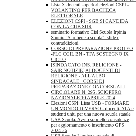
Lista X docenti superiori elezioni CSPI -
VOLANTINO PER BACHECA
ELETTORALE
ELEZIONI CSPI - SGB SI CANDIDA
CON LA CUB SUR
seminario formativo Cisl Scuola Irpinia
Sannio "Star bene a scuola": sfide e
contraddizioni.
CORSO DI PREPARAZIONE PROTEO
-FLC CGIL BN - TFA SOSTEGNO IX
CICLO
[SINDACATO INS. RELIGIONE -
SAIR NOTIZIE] AI DOCENTI DI
RELIGIONE - ALL'ALBO
SINDACALE - CORSI DI
PREPARAZIONE CONCORSUALI
CIRC.OLARE N. 295 .SCIOPERO
NAZIONALE 10 APRILE 2024
Elezioni CSPI: Lista USB - FORMARE
UN MONDO DIVERSO - docenti, ATA e
studenti uniti per una nuova scuola statale
USB Scuola: Avvio sportello consulenze
per aggiornamento o inserimento GPS
2024-26
USB Scuola: L’unica garanzia di