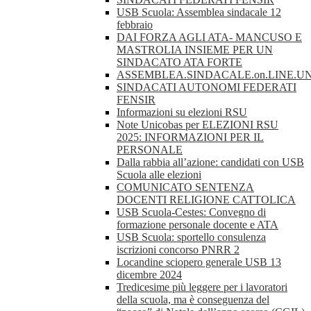
USB Scuola: Assemblea sindacale 12
febbraio
DAI FORZA AGLI ATA- MANCUSO E
MASTROLIA INSIEME PER UN
SINDACATO ATA FORTE
ASSEMBLEA.SINDACALE.on.LINE.UN
SINDACATI AUTONOMI FEDERATI
FENSIR
Informazioni su elezioni RSU
Note Unicobas per ELEZIONI RSU
2025: INFORMAZIONI PER IL
PERSONALE
Dalla rabbia all’azione: candidati con USB
Scuola alle elezioni
COMUNICATO SENTENZA
DOCENTI RELIGIONE CATTOLICA
USB Scuola-Cestes: Convegno di
formazione personale docente e ATA
USB Scuola: sportello consulenza
iscrizioni concorso PNRR 2
Locandine sciopero generale USB 13
dicembre 2024
Tredicesime più leggere per i lavoratori
della scuola, ma è conseguenza del