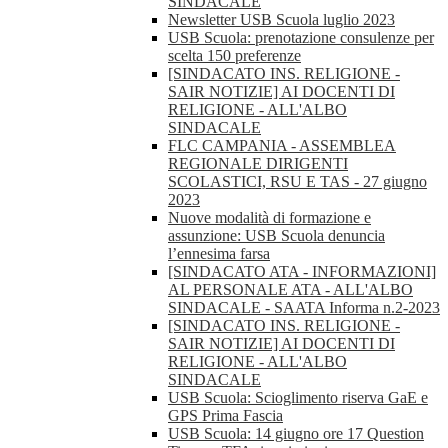
SINDACALE
Newsletter USB Scuola luglio 2023
USB Scuola: prenotazione consulenze per
scelta 150 preferenze
[SINDACATO INS. RELIGIONE -
SAIR NOTIZIE] AI DOCENTI DI
RELIGIONE - ALL'ALBO
SINDACALE
FLC CAMPANIA - ASSEMBLEA
REGIONALE DIRIGENTI
SCOLASTICI, RSU E TAS - 27 giugno
2023
Nuove modalità di formazione e
assunzione: USB Scuola denuncia
l’ennesima farsa
[SINDACATO ATA - INFORMAZIONI]
AL PERSONALE ATA - ALL'ALBO
SINDACALE - SAATA Informa n.2-2023
[SINDACATO INS. RELIGIONE -
SAIR NOTIZIE] AI DOCENTI DI
RELIGIONE - ALL'ALBO
SINDACALE
USB Scuola: Scioglimento riserva GaE e
GPS Prima Fascia
USB Scuola: 14 giugno ore 17 Question