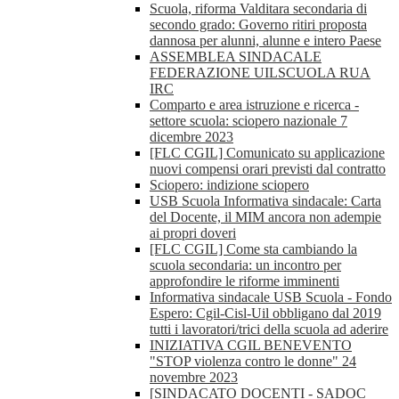
Scuola, riforma Valditara secondaria di
secondo grado: Governo ritiri proposta
dannosa per alunni, alunne e intero Paese
ASSEMBLEA SINDACALE
FEDERAZIONE UILSCUOLA RUA
IRC
Comparto e area istruzione e ricerca -
settore scuola: sciopero nazionale 7
dicembre 2023
[FLC CGIL] Comunicato su applicazione
nuovi compensi orari previsti dal contratto
Sciopero: indizione sciopero
USB Scuola Informativa sindacale: Carta
del Docente, il MIM ancora non adempie
ai propri doveri
[FLC CGIL] Come sta cambiando la
scuola secondaria: un incontro per
approfondire le riforme imminenti
Informativa sindacale USB Scuola - Fondo
Espero: Cgil-Cisl-Uil obbligano dal 2019
tutti i lavoratori/trici della scuola ad aderire
INIZIATIVA CGIL BENEVENTO
"STOP violenza contro le donne" 24
novembre 2023
[SINDACATO DOCENTI - SADOC