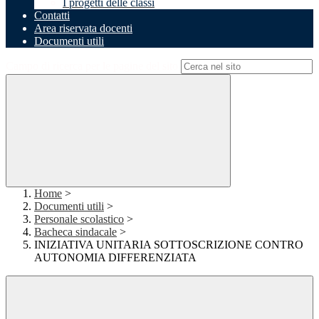
I progetti delle classi
Contatti
Area riservata docenti
Documenti utili
Campo di ricerca per le pagine del sito
Home
>
Documenti utili
>
Personale scolastico
>
Bacheca sindacale
>
INIZIATIVA UNITARIA SOTTOSCRIZIONE CONTRO
AUTONOMIA DIFFERENZIATA