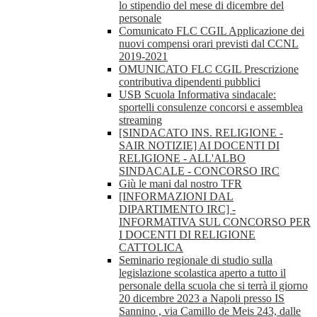
lo stipendio del mese di dicembre del
personale
Comunicato FLC CGIL Applicazione dei
nuovi compensi orari previsti dal CCNL
2019-2021
OMUNICATO FLC CGIL Prescrizione
contributiva dipendenti pubblici
USB Scuola Informativa sindacale:
sportelli consulenze concorsi e assemblea
streaming
[SINDACATO INS. RELIGIONE -
SAIR NOTIZIE] AI DOCENTI DI
RELIGIONE - ALL'ALBO
SINDACALE - CONCORSO IRC
Giù le mani dal nostro TFR
[INFORMAZIONI DAL
DIPARTIMENTO IRC] -
INFORMATIVA SUL CONCORSO PER
I DOCENTI DI RELIGIONE
CATTOLICA
Seminario regionale di studio sulla
legislazione scolastica aperto a tutto il
personale della scuola che si terrà il giorno
20 dicembre 2023 a Napoli presso IS
Sannino , via Camillo de Meis 243, dalle