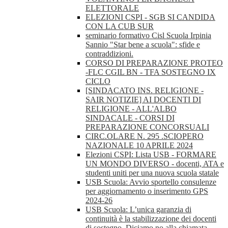
ELETTORALE
ELEZIONI CSPI - SGB SI CANDIDA
CON LA CUB SUR
seminario formativo Cisl Scuola Irpinia
Sannio "Star bene a scuola": sfide e
contraddizioni.
CORSO DI PREPARAZIONE PROTEO
-FLC CGIL BN - TFA SOSTEGNO IX
CICLO
[SINDACATO INS. RELIGIONE -
SAIR NOTIZIE] AI DOCENTI DI
RELIGIONE - ALL'ALBO
SINDACALE - CORSI DI
PREPARAZIONE CONCORSUALI
CIRC.OLARE N. 295 .SCIOPERO
NAZIONALE 10 APRILE 2024
Elezioni CSPI: Lista USB - FORMARE
UN MONDO DIVERSO - docenti, ATA e
studenti uniti per una nuova scuola statale
USB Scuola: Avvio sportello consulenze
per aggiornamento o inserimento GPS
2024-26
USB Scuola: L’unica garanzia di
continuità è la stabilizzazione dei docenti
di sostegno. Diciamo no alla chiamata