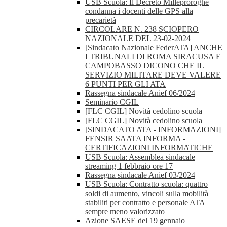
USB Scuola: Il Decreto Milleproroghe
condanna i docenti delle GPS alla
precarietà
CIRCOLARE N. 238 SCIOPERO
NAZIONALE DEL 23-02-2024
[Sindacato Nazionale FederATA] ANCHE
I TRIBUNALI DI ROMA SIRACUSA E
CAMPOBASSO DICONO CHE IL
SERVIZIO MILITARE DEVE VALERE
6 PUNTI PER GLI ATA
Rassegna sindacale Anief 06/2024
Seminario CGIL
[FLC CGIL] Novità cedolino scuola
[FLC CGIL] Novità cedolino scuola
[SINDACATO ATA - INFORMAZIONI]
FENSIR SAATA INFORMA -
CERTIFICAZIONI INFORMATICHE
USB Scuola: Assemblea sindacale
streaming 1 febbraio ore 17
Rassegna sindacale Anief 03/2024
USB Scuola: Contratto scuola: quattro
soldi di aumento, vincoli sulla mobilità
stabiliti per contratto e personale ATA
sempre meno valorizzato
Azione SAESE del 19 gennaio