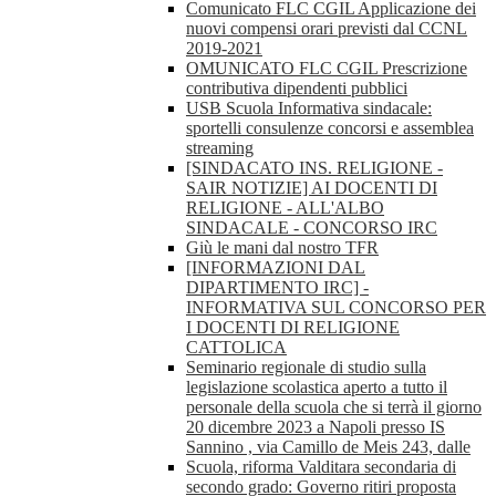
Comunicato FLC CGIL Applicazione dei
nuovi compensi orari previsti dal CCNL
2019-2021
OMUNICATO FLC CGIL Prescrizione
contributiva dipendenti pubblici
USB Scuola Informativa sindacale:
sportelli consulenze concorsi e assemblea
streaming
[SINDACATO INS. RELIGIONE -
SAIR NOTIZIE] AI DOCENTI DI
RELIGIONE - ALL'ALBO
SINDACALE - CONCORSO IRC
Giù le mani dal nostro TFR
[INFORMAZIONI DAL
DIPARTIMENTO IRC] -
INFORMATIVA SUL CONCORSO PER
I DOCENTI DI RELIGIONE
CATTOLICA
Seminario regionale di studio sulla
legislazione scolastica aperto a tutto il
personale della scuola che si terrà il giorno
20 dicembre 2023 a Napoli presso IS
Sannino , via Camillo de Meis 243, dalle
Scuola, riforma Valditara secondaria di
secondo grado: Governo ritiri proposta