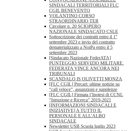
SINDACALI TERRITORIALI FLC
CGIL BENEVENTO
VOLANTINO CORSO
STRAORDINARIO TER
Circolare n. 20 SCIOPERO
NAZIONALE SINDACATO CSLE
Sottoscrizione dei contratti entro il 1°
settembre 2023 e invio del contratto
dematerializzato a NoiPa entro il 5
settembre 2023
[Sindacato Nazionale FederATA]
PUNTEGGIO SERVIZIO MILITARE.
FEDERATA VINCE ANCORA NEI
TRIBUNALI
SCANDALO IS OLIVETTI MONZA
[FLC CGIL] Precari: ultime notizie su
“call veloce”, assunzioni e supplenze
[FLC CGIL] Firmata l’Ipotesi di CCNL
“Istruzione e Ricerca” 2019-2021
[INFORMAZIONI SINDACALI E
INIZIATIVE] A TUTTO IL
PERSONALE E ALL'ALBO
SINDACALE
Newsletter USB Scuola luglio 2023