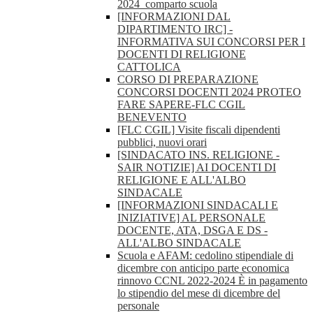
2024_comparto scuola
[INFORMAZIONI DAL
DIPARTIMENTO IRC] -
INFORMATIVA SUI CONCORSI PER I
DOCENTI DI RELIGIONE
CATTOLICA
CORSO DI PREPARAZIONE
CONCORSI DOCENTI 2024 PROTEO
FARE SAPERE-FLC CGIL
BENEVENTO
[FLC CGIL] Visite fiscali dipendenti
pubblici, nuovi orari
[SINDACATO INS. RELIGIONE -
SAIR NOTIZIE] AI DOCENTI DI
RELIGIONE E ALL'ALBO
SINDACALE
[INFORMAZIONI SINDACALI E
INIZIATIVE] AL PERSONALE
DOCENTE, ATA, DSGA E DS -
ALL'ALBO SINDACALE
Scuola e AFAM: cedolino stipendiale di
dicembre con anticipo parte economica
rinnovo CCNL 2022-2024 È in pagamento
lo stipendio del mese di dicembre del
personale