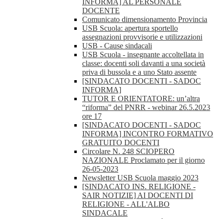
INFORMA] AL PERSONALE
DOCENTE
Comunicato dimensionamento Provincia
USB Scuola: apertura sportello
assegnazioni provvisorie e utilizzazioni
USB - Cause sindacali
USB Scuola - insegnante accoltellata in
classe: docenti soli davanti a una società
priva di bussola e a uno Stato assente
[SINDACATO DOCENTI - SADOC
INFORMA]
TUTOR E ORIENTATORE: un’altra
“riforma” del PNRR - webinar 26.5.2023
ore 17
[SINDACATO DOCENTI - SADOC
INFORMA] INCONTRO FORMATIVO
GRATUITO DOCENTI
Circolare N. 248 SCIOPERO
NAZIONALE Proclamato per il giorno
26-05-2023
Newsletter USB Scuola maggio 2023
[SINDACATO INS. RELIGIONE -
SAIR NOTIZIE] AI DOCENTI DI
RELIGIONE - ALL'ALBO
SINDACALE