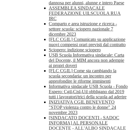
dannosa per alunni, alunne e intero Paese
ASSEMBLEA SINDACALE
FEDERAZIONE UILSCUOLA RUA
IRC
Comparto e area istruzione e ricerca -
settore scuola: sciopero nazionale 7
dicembre 2023
[FLC CGIL] Comunicato su applicazione
nuovi compensi orari previsti dal contratto
Sciopero: indizione sciopero
USB Scuola Informativa sindacale: Carta
del Docente, il MIM ancora non adempie
ai propri doveri
[FLC CGIL] Come sta cambiando la
scuola secondaria: un incontro per
approfondire le riforme imminenti
Informativa sindacale USB Scuola - Fondo
Espero: Cgil-Cisl-Uil obbligano dal 2019
tutti i lavoratori/trici della scuola ad aderire
INIZIATIVA CGIL BENEVENTO
"STOP violenza contro le donne" 24
novembre 2023
[SINDACATO DOCENTI - SADOC
INFORMA] AL PERSONALE
DOCENTE - ALL'ALBO SINDACALE