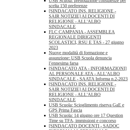
USB Scuola: prenotazione consulenze per
scelta 150 preferenze
[SINDACATO INS. RELIGIONE -
SAIR NOTIZIE] AI DOCENTI DI
RELIGIONE - ALL'ALBO
SINDACALE
FLC CAMPANIA - ASSEMBLEA
REGIONALE DIRIGENTI
SCOLASTICI, RSU E TAS - 27 giugno
2023
Nuove modalità di formazione e
assunzione: USB Scuola denuncia
l’ennesima farsa
[SINDACATO ATA - INFORMAZIONI]
AL PERSONALE ATA - ALL'ALBO
SINDACALE - SAATA Informa n.2-2023
[SINDACATO INS. RELIGIONE -
SAIR NOTIZIE] AI DOCENTI DI
RELIGIONE - ALL'ALBO
SINDACALE
USB Scuola: Scioglimento riserva GaE e
GPS Prima Fascia
USB Scuola: 14 giugno ore 17 Question
Time su TFA, immissioni e concorso
[SINDACATO DOCENTI - SADOC