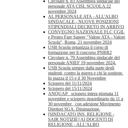
Circolare n. 83 Assemblea sindacale del
personale ATA CISL SCUOLA 22
novembre 2024
AL PERSONALE ATA - ALL'ALBO
SINDACALE - NUOVE POSIZIONI
STIPENDIALI DECRETO IN ARRIVO
CONVEGNO NAZIONALE FLC CGIL
e Proteo Fare Sapere "Valore ATA - Valore
Scuola", Roma, 21 novembre 2024
USB Scuola organizza il corso di
formazione per il concorso PNRR2
Circolare n. 79 Assemblea sindacale del
personale ANIEF 19 novembre 2024.
USB Scuola sempre dalla parte degli
studenti, contro la guerra e chi la sostiene.
In piazza il 15 e il 30 Novembre
Sciopero del 11/11/2024
Sciopero del 15/11/2024
ANQUAP_ sciopero intera giornata 11
novembre e sciopero straordinario da 11 a
30 novembre_ con adesione Movimento
Direttori SGA. Diramazione.
[SINDACATO INS. RELIGIONE -
SAIR NOTIZIE] AI DOCENTI DI
RELIGIONE - ALL'ALBO