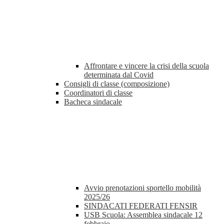
Affrontare e vincere la crisi della scuola
determinata dal Covid
Consigli di classe (composizione)
Coordinatori di classe
Bacheca sindacale
Avvio prenotazioni sportello mobilità
2025/26
SINDACATI FEDERATI FENSIR
USB Scuola: Assemblea sindacale 12
febbraio