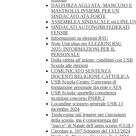
DAI FORZA AGLI ATA- MANCUSO E
MASTROLIA INSIEME PER UN
SINDACATO ATA FORTE
ASSEMBLEA.SINDACALE.on.LINE.UN
SINDACATI AUTONOMI FEDERATI
FENSIR
Informazioni su elezioni RSU
Note Unicobas per ELEZIONI RSU
2025: INFORMAZIONI PER IL
PERSONALE
Dalla rabbia all’azione: candidati con USB
Scuola alle elezioni
COMUNICATO SENTENZA
DOCENTI RELIGIONE CATTOLICA
USB Scuola-Cestes: Convegno di
formazione personale docente e ATA
USB Scuola: sportello consulenza
iscrizioni concorso PNRR 2
Locandine sciopero generale USB 13
dicembre 2024
Tredicesime più leggere per i lavoratori
della scuola, ma è conseguenza del
“pacco” di Natale dell’anno scorso (CGIL)
Circolare n. 107 Sciopero del 13/12/2024