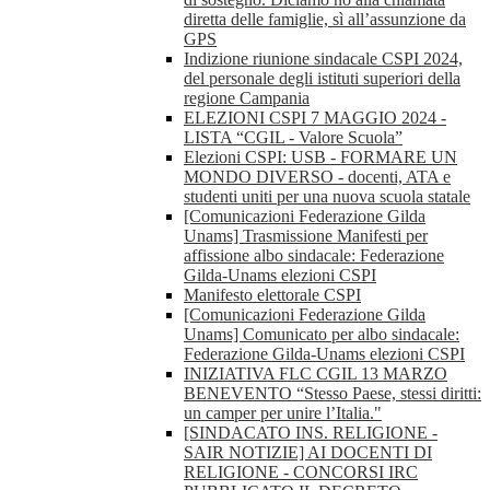
diretta delle famiglie, sì all’assunzione da
GPS
Indizione riunione sindacale CSPI 2024,
del personale degli istituti superiori della
regione Campania
ELEZIONI CSPI 7 MAGGIO 2024 -
LISTA “CGIL - Valore Scuola”
Elezioni CSPI: USB - FORMARE UN
MONDO DIVERSO - docenti, ATA e
studenti uniti per una nuova scuola statale
[Comunicazioni Federazione Gilda
Unams] Trasmissione Manifesti per
affissione albo sindacale: Federazione
Gilda-Unams elezioni CSPI
Manifesto elettorale CSPI
[Comunicazioni Federazione Gilda
Unams] Comunicato per albo sindacale:
Federazione Gilda-Unams elezioni CSPI
INIZIATIVA FLC CGIL 13 MARZO
BENEVENTO “Stesso Paese, stessi diritti:
un camper per unire l’Italia."
[SINDACATO INS. RELIGIONE -
SAIR NOTIZIE] AI DOCENTI DI
RELIGIONE - CONCORSI IRC