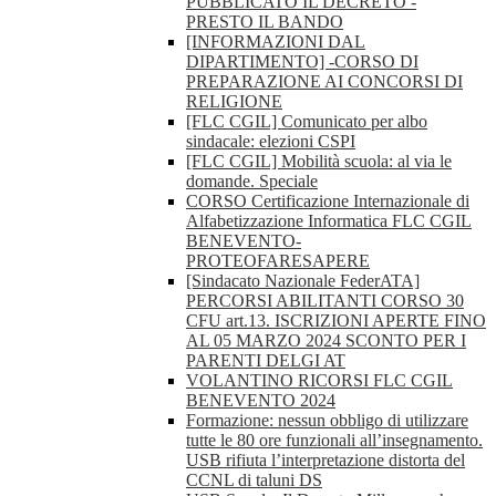
PUBBLICATO IL DECRETO -
PRESTO IL BANDO
[INFORMAZIONI DAL
DIPARTIMENTO] -CORSO DI
PREPARAZIONE AI CONCORSI DI
RELIGIONE
[FLC CGIL] Comunicato per albo
sindacale: elezioni CSPI
[FLC CGIL] Mobilità scuola: al via le
domande. Speciale
CORSO Certificazione Internazionale di
Alfabetizzazione Informatica FLC CGIL
BENEVENTO-
PROTEOFARESAPERE
[Sindacato Nazionale FederATA]
PERCORSI ABILITANTI CORSO 30
CFU art.13. ISCRIZIONI APERTE FINO
AL 05 MARZO 2024 SCONTO PER I
PARENTI DELGI AT
VOLANTINO RICORSI FLC CGIL
BENEVENTO 2024
Formazione: nessun obbligo di utilizzare
tutte le 80 ore funzionali all’insegnamento.
USB rifiuta l’interpretazione distorta del
CCNL di taluni DS