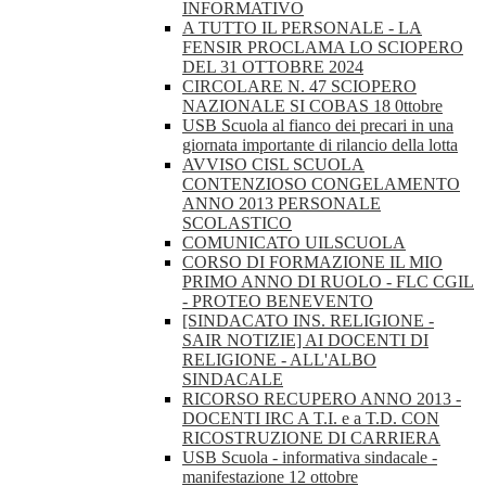
INFORMATIVO
A TUTTO IL PERSONALE - LA
FENSIR PROCLAMA LO SCIOPERO
DEL 31 OTTOBRE 2024
CIRCOLARE N. 47 SCIOPERO
NAZIONALE SI COBAS 18 0ttobre
USB Scuola al fianco dei precari in una
giornata importante di rilancio della lotta
AVVISO CISL SCUOLA
CONTENZIOSO CONGELAMENTO
ANNO 2013 PERSONALE
SCOLASTICO
COMUNICATO UILSCUOLA
CORSO DI FORMAZIONE IL MIO
PRIMO ANNO DI RUOLO - FLC CGIL
- PROTEO BENEVENTO
[SINDACATO INS. RELIGIONE -
SAIR NOTIZIE] AI DOCENTI DI
RELIGIONE - ALL'ALBO
SINDACALE
RICORSO RECUPERO ANNO 2013 -
DOCENTI IRC A T.I. e a T.D. CON
RICOSTRUZIONE DI CARRIERA
USB Scuola - informativa sindacale -
manifestazione 12 ottobre