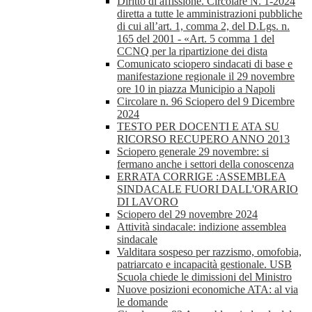
Diritto di affissione. Circolare N. 1-2024
diretta a tutte le amministrazioni pubbliche
di cui all’art. 1, comma 2, del D.Lgs. n.
165 del 2001 - «Art. 5 comma 1 del
CCNQ per la ripartizione dei dista
Comunicato sciopero sindacati di base e
manifestazione regionale il 29 novembre
ore 10 in piazza Municipio a Napoli
Circolare n. 96 Sciopero del 9 Dicembre
2024
TESTO PER DOCENTI E ATA SU
RICORSO RECUPERO ANNO 2013
Sciopero generale 29 novembre: si
fermano anche i settori della conoscenza
ERRATA CORRIGE :ASSEMBLEA
SINDACALE FUORI DALL'ORARIO
DI LAVORO
Sciopero del 29 novembre 2024
Attività sindacale: indizione assemblea
sindacale
Valditara sospeso per razzismo, omofobia,
patriarcato e incapacità gestionale. USB
Scuola chiede le dimissioni del Ministro
Nuove posizioni economiche ATA: al via
le domande