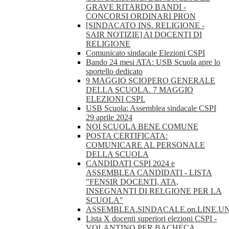
GRAVE RITARDO BANDI -
CONCORSI ORDINARI PRON
[SINDACATO INS. RELIGIONE -
SAIR NOTIZIE] AI DOCENTI DI
RELIGIONE
Comunicato sindacale Elezioni CSPI
Bando 24 mesi ATA: USB Scuola apre lo
sportello dedicato
9 MAGGIO SCIOPERO GENERALE
DELLA SCUOLA. 7 MAGGIO
ELEZIONI CSPI.
USB Scuola: Assemblea sindacale CSPI
29 aprile 2024
NOI SCUOLA BENE COMUNE
POSTA CERTIFICATA:
COMUNICARE AL PERSONALE
DELLA SCUOLA
CANDIDATI CSPI 2024 e
ASSEMBLEA CANDIDATI - LISTA
"FENSIR DOCENTI, ATA,
INSEGNANTI DI RELGIONE PER LA
SCUOLA"
ASSEMBLEA.SINDACALE.on.LINE.U
Lista X docenti superiori elezioni CSPI -
VOLANTINO PER BACHECA