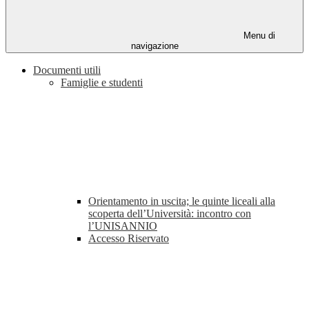
Menu di
navigazione
Documenti utili
Famiglie e studenti
Orientamento in uscita; le quinte liceali alla
scoperta dell’Università: incontro con
l’UNISANNIO
Accesso Riservato