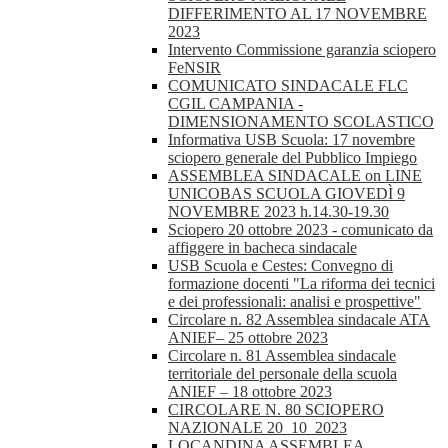
DIFFERIMENTO AL 17 NOVEMBRE
2023
Intervento Commissione garanzia sciopero
FeNSIR
COMUNICATO SINDACALE FLC
CGIL CAMPANIA -
DIMENSIONAMENTO SCOLASTICO
Informativa USB Scuola: 17 novembre
sciopero generale del Pubblico Impiego
ASSEMBLEA SINDACALE on LINE
UNICOBAS SCUOLA GIOVEDÌ 9
NOVEMBRE 2023 h.14.30-19.30
Sciopero 20 ottobre 2023 - comunicato da
affiggere in bacheca sindacale
USB Scuola e Cestes: Convegno di
formazione docenti "La riforma dei tecnici
e dei professionali: analisi e prospettive"
Circolare n. 82 Assemblea sindacale ATA
ANIEF– 25 ottobre 2023
Circolare n. 81 Assemblea sindacale
territoriale del personale della scuola
ANIEF – 18 ottobre 2023
CIRCOLARE N. 80 SCIOPERO
NAZIONALE 20_10_2023
LOCANDINA ASSEMBLEA