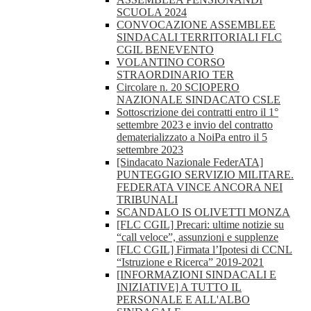
SCUOLA 2024
CONVOCAZIONE ASSEMBLEE
SINDACALI TERRITORIALI FLC
CGIL BENEVENTO
VOLANTINO CORSO
STRAORDINARIO TER
Circolare n. 20 SCIOPERO
NAZIONALE SINDACATO CSLE
Sottoscrizione dei contratti entro il 1°
settembre 2023 e invio del contratto
dematerializzato a NoiPa entro il 5
settembre 2023
[Sindacato Nazionale FederATA]
PUNTEGGIO SERVIZIO MILITARE.
FEDERATA VINCE ANCORA NEI
TRIBUNALI
SCANDALO IS OLIVETTI MONZA
[FLC CGIL] Precari: ultime notizie su
“call veloce”, assunzioni e supplenze
[FLC CGIL] Firmata l’Ipotesi di CCNL
“Istruzione e Ricerca” 2019-2021
[INFORMAZIONI SINDACALI E
INIZIATIVE] A TUTTO IL
PERSONALE E ALL'ALBO