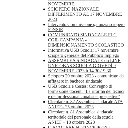
NOVEMBRE
SCIOPERO NAZIONALE
DIFFERIMENTO AL 17 NOVEMBRE
2023
Intervento Commissione garanzia sciopero
FeNSIR
COMUNICATO SINDACALE FLC
CGIL CAMPANIA -
DIMENSIONAMENTO SCOLASTICO
Informativa USB Scuola: 17 novembre
sciopero generale del Pubblico Impiego
ASSEMBLEA SINDACALE on LINE
UNICOBAS SCUOLA GIOVEDÌ 9
NOVEMBRE 2023 h.14.30-19.30
Sciopero 20 ottobre 2023 - comunicato da
affiggere in bacheca sindacale
USB Scuola e Cestes: Convegno di
formazione docenti "La riforma dei tecnici
e dei professionali: analisi e prospettive"
Circolare n. 82 Assemblea sindacale ATA
ANIEF– 25 ottobre 2023
Circolare n. 81 Assemblea sindacale
territoriale del personale della scuola
ANIEF – 18 ottobre 2023
CIRCOLARE N. 80 SCIOPERO