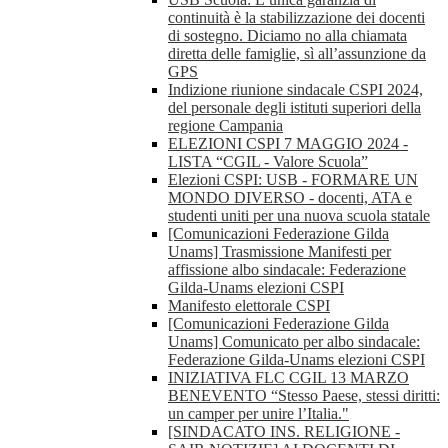
continuità è la stabilizzazione dei docenti
di sostegno. Diciamo no alla chiamata
diretta delle famiglie, sì all’assunzione da
GPS
Indizione riunione sindacale CSPI 2024,
del personale degli istituti superiori della
regione Campania
ELEZIONI CSPI 7 MAGGIO 2024 -
LISTA “CGIL - Valore Scuola”
Elezioni CSPI: USB - FORMARE UN
MONDO DIVERSO - docenti, ATA e
studenti uniti per una nuova scuola statale
[Comunicazioni Federazione Gilda
Unams] Trasmissione Manifesti per
affissione albo sindacale: Federazione
Gilda-Unams elezioni CSPI
Manifesto elettorale CSPI
[Comunicazioni Federazione Gilda
Unams] Comunicato per albo sindacale:
Federazione Gilda-Unams elezioni CSPI
INIZIATIVA FLC CGIL 13 MARZO
BENEVENTO “Stesso Paese, stessi diritti:
un camper per unire l’Italia."
[SINDACATO INS. RELIGIONE -