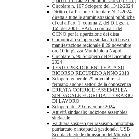
“pacco” di Natale dell’anno scorso (CGIL)
Circolare n. 107 Sciopero del 13/12/2024
Diritto di affissione. Circolare N. 1-2024
diretta a tutte le amministrazioni pubbliche
di cui all’art. 1, comma 2, del D.Lgs. n.
165 del 2001 - «Art. 5 comma 1 del
CCNQ per la ripartizione dei dista
Comunicato sciopero sindacati di base e
manifestazione regionale il 29 novembre
ore 10 in piazza Municipio a Napoli
Circolare n. 96 Sciopero del 9 Dicembre
2024
TESTO PER DOCENTI E ATA SU
RICORSO RECUPERO ANNO 2013
Sciopero generale 29 novembre: si
fermano anche i settori della conoscenza
ERRATA CORRIGE :ASSEMBLEA
SINDACALE FUORI DALL'ORARIO
DI LAVORO
Sciopero del 29 novembre 2024
Attività sindacale: indizione assemblea
sindacale
Valditara sospeso per razzismo, omofobia,
patriarcato e incapacità gestionale. USB
Scuola chiede le dimissioni del Ministro