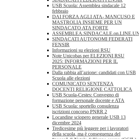
USB Scuola: Assemblea sindacale 12
febbraio
DAI FORZA AGLI ATA- MANCUSO E
MASTROLIA INSIEME PER UN
SINDACATO ATA FORTE
ASSEMBLEA.SINDACALE.on.LINE.UN
SINDACATI AUTONOMI FEDERATI
FENSIR
Informazioni su elezioni RSU
Note Unicobas per ELEZIONI RSU
2025: INFORMAZIONI PER IL
PERSONALE
Dalla rabbia all’azione: candidati con USB
Scuola alle elezioni
COMUNICATO SENTENZA
DOCENTI RELIGIONE CATTOLICA
USB Scuola-Cestes: Convegno di
formazione personale docente e ATA
USB Scuola: sportello consulenza
iscrizioni concorso PNRR 2
Locandine sciopero generale USB 13
dicembre 2024
Tredicesime più leggere per i lavoratori
della scuola, ma è conseguenza del