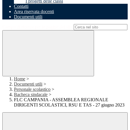
I progetti delle classi
Contatti
Area riservata docenti
Documenti utili
Campo di ricerca per le pagine del sito
Home
>
Documenti utili
>
Personale scolastico
>
Bacheca sindacale
>
FLC CAMPANIA - ASSEMBLEA REGIONALE
DIRIGENTI SCOLASTICI, RSU E TAS - 27 giugno 2023