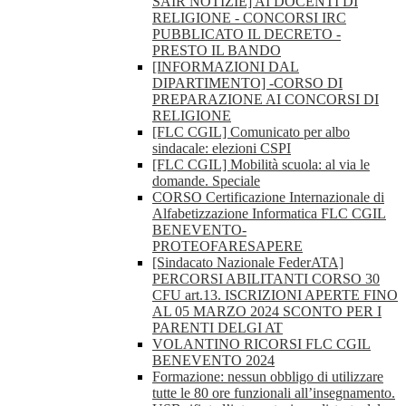
SAIR NOTIZIE] AI DOCENTI DI
RELIGIONE - CONCORSI IRC
PUBBLICATO IL DECRETO -
PRESTO IL BANDO
[INFORMAZIONI DAL
DIPARTIMENTO] -CORSO DI
PREPARAZIONE AI CONCORSI DI
RELIGIONE
[FLC CGIL] Comunicato per albo
sindacale: elezioni CSPI
[FLC CGIL] Mobilità scuola: al via le
domande. Speciale
CORSO Certificazione Internazionale di
Alfabetizzazione Informatica FLC CGIL
BENEVENTO-
PROTEOFARESAPERE
[Sindacato Nazionale FederATA]
PERCORSI ABILITANTI CORSO 30
CFU art.13. ISCRIZIONI APERTE FINO
AL 05 MARZO 2024 SCONTO PER I
PARENTI DELGI AT
VOLANTINO RICORSI FLC CGIL
BENEVENTO 2024
Formazione: nessun obbligo di utilizzare
tutte le 80 ore funzionali all’insegnamento.