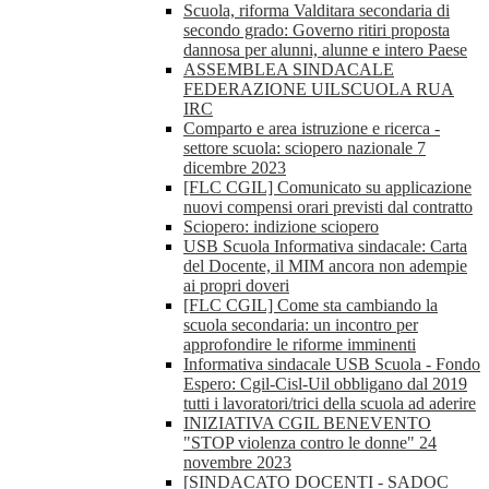
Scuola, riforma Valditara secondaria di
secondo grado: Governo ritiri proposta
dannosa per alunni, alunne e intero Paese
ASSEMBLEA SINDACALE
FEDERAZIONE UILSCUOLA RUA
IRC
Comparto e area istruzione e ricerca -
settore scuola: sciopero nazionale 7
dicembre 2023
[FLC CGIL] Comunicato su applicazione
nuovi compensi orari previsti dal contratto
Sciopero: indizione sciopero
USB Scuola Informativa sindacale: Carta
del Docente, il MIM ancora non adempie
ai propri doveri
[FLC CGIL] Come sta cambiando la
scuola secondaria: un incontro per
approfondire le riforme imminenti
Informativa sindacale USB Scuola - Fondo
Espero: Cgil-Cisl-Uil obbligano dal 2019
tutti i lavoratori/trici della scuola ad aderire
INIZIATIVA CGIL BENEVENTO
"STOP violenza contro le donne" 24
novembre 2023
[SINDACATO DOCENTI - SADOC