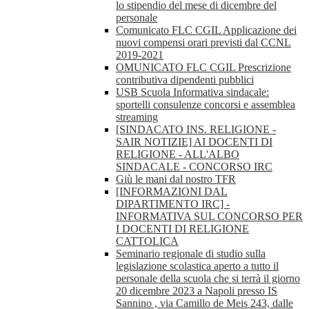
lo stipendio del mese di dicembre del
personale
Comunicato FLC CGIL Applicazione dei
nuovi compensi orari previsti dal CCNL
2019-2021
OMUNICATO FLC CGIL Prescrizione
contributiva dipendenti pubblici
USB Scuola Informativa sindacale:
sportelli consulenze concorsi e assemblea
streaming
[SINDACATO INS. RELIGIONE -
SAIR NOTIZIE] AI DOCENTI DI
RELIGIONE - ALL'ALBO
SINDACALE - CONCORSO IRC
Giù le mani dal nostro TFR
[INFORMAZIONI DAL
DIPARTIMENTO IRC] -
INFORMATIVA SUL CONCORSO PER
I DOCENTI DI RELIGIONE
CATTOLICA
Seminario regionale di studio sulla
legislazione scolastica aperto a tutto il
personale della scuola che si terrà il giorno
20 dicembre 2023 a Napoli presso IS
Sannino , via Camillo de Meis 243, dalle