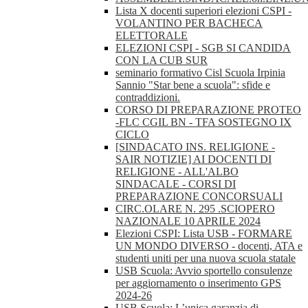
Lista X docenti superiori elezioni CSPI -
VOLANTINO PER BACHECA
ELETTORALE
ELEZIONI CSPI - SGB SI CANDIDA
CON LA CUB SUR
seminario formativo Cisl Scuola Irpinia
Sannio "Star bene a scuola": sfide e
contraddizioni.
CORSO DI PREPARAZIONE PROTEO
-FLC CGIL BN - TFA SOSTEGNO IX
CICLO
[SINDACATO INS. RELIGIONE -
SAIR NOTIZIE] AI DOCENTI DI
RELIGIONE - ALL'ALBO
SINDACALE - CORSI DI
PREPARAZIONE CONCORSUALI
CIRC.OLARE N. 295 .SCIOPERO
NAZIONALE 10 APRILE 2024
Elezioni CSPI: Lista USB - FORMARE
UN MONDO DIVERSO - docenti, ATA e
studenti uniti per una nuova scuola statale
USB Scuola: Avvio sportello consulenze
per aggiornamento o inserimento GPS
2024-26
USB Scuola: L’unica garanzia di