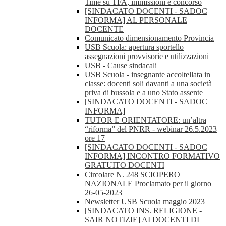
Time su TFA, immissioni e concorso
[SINDACATO DOCENTI - SADOC
INFORMA] AL PERSONALE
DOCENTE
Comunicato dimensionamento Provincia
USB Scuola: apertura sportello
assegnazioni provvisorie e utilizzazioni
USB - Cause sindacali
USB Scuola - insegnante accoltellata in
classe: docenti soli davanti a una società
priva di bussola e a uno Stato assente
[SINDACATO DOCENTI - SADOC
INFORMA]
TUTOR E ORIENTATORE: un’altra
“riforma” del PNRR - webinar 26.5.2023
ore 17
[SINDACATO DOCENTI - SADOC
INFORMA] INCONTRO FORMATIVO
GRATUITO DOCENTI
Circolare N. 248 SCIOPERO
NAZIONALE Proclamato per il giorno
26-05-2023
Newsletter USB Scuola maggio 2023
[SINDACATO INS. RELIGIONE -
SAIR NOTIZIE] AI DOCENTI DI