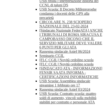
USB rifiuta l’interpretazione distorta del
CCNL di taluni DS
USB Scuola: Il Decreto Milleproroghe
condanna i docenti delle GPS alla
precarietà
CIRCOLARE N. 238 SCIOPERO
NAZIONALE DEL 23-02-2024
[Sindacato Nazionale FederATA] ANCHE
I TRIBUNALI DI ROMA SIRACUSA E
CAMPOBASSO DICONO CHE IL
SERVIZIO MILITARE DEVE VALERE
6 PUNTI PER GLI ATA
Rassegna sindacale Anief 06/2024
Seminario CGIL
[FLC CGIL] Novità cedolino scuola
[FLC CGIL] Novità cedolino scuola
[SINDACATO ATA - INFORMAZIONI]
FENSIR SAATA INFORMA -
CERTIFICAZIONI INFORMATICHE
USB Scuola: Assemblea sindacale
streaming 1 febbraio ore 17
Rassegna sindacale Anief 03/2024
USB Scuola: Contratto scuola: quattro
soldi di aumento, vincoli sulla mobilità
stabiliti per contratto e personale ATA