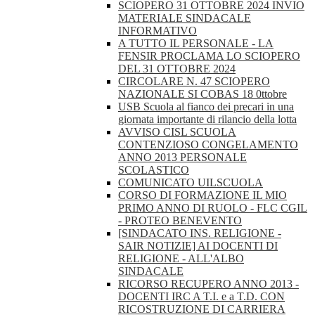
SCIOPERO 31 OTTOBRE 2024 INVIO
MATERIALE SINDACALE
INFORMATIVO
A TUTTO IL PERSONALE - LA
FENSIR PROCLAMA LO SCIOPERO
DEL 31 OTTOBRE 2024
CIRCOLARE N. 47 SCIOPERO
NAZIONALE SI COBAS 18 0ttobre
USB Scuola al fianco dei precari in una
giornata importante di rilancio della lotta
AVVISO CISL SCUOLA
CONTENZIOSO CONGELAMENTO
ANNO 2013 PERSONALE
SCOLASTICO
COMUNICATO UILSCUOLA
CORSO DI FORMAZIONE IL MIO
PRIMO ANNO DI RUOLO - FLC CGIL
- PROTEO BENEVENTO
[SINDACATO INS. RELIGIONE -
SAIR NOTIZIE] AI DOCENTI DI
RELIGIONE - ALL'ALBO
SINDACALE
RICORSO RECUPERO ANNO 2013 -
DOCENTI IRC A T.I. e a T.D. CON
RICOSTRUZIONE DI CARRIERA