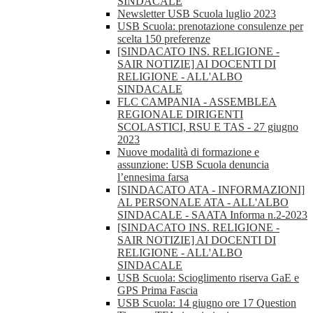
SINDACALE
Newsletter USB Scuola luglio 2023
USB Scuola: prenotazione consulenze per
scelta 150 preferenze
[SINDACATO INS. RELIGIONE -
SAIR NOTIZIE] AI DOCENTI DI
RELIGIONE - ALL'ALBO
SINDACALE
FLC CAMPANIA - ASSEMBLEA
REGIONALE DIRIGENTI
SCOLASTICI, RSU E TAS - 27 giugno
2023
Nuove modalità di formazione e
assunzione: USB Scuola denuncia
l’ennesima farsa
[SINDACATO ATA - INFORMAZIONI]
AL PERSONALE ATA - ALL'ALBO
SINDACALE - SAATA Informa n.2-2023
[SINDACATO INS. RELIGIONE -
SAIR NOTIZIE] AI DOCENTI DI
RELIGIONE - ALL'ALBO
SINDACALE
USB Scuola: Scioglimento riserva GaE e
GPS Prima Fascia
USB Scuola: 14 giugno ore 17 Question