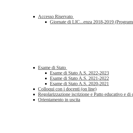
Accesso Riservato
Giornate di LIC...enza 2018-2019 (Progra
Esame di Stato
Esame di Stato A.S. 2022-2023
Esame di Stato A.S. 2021-2022
Esame di Stato A.S. 2020-2021
Colloqui con i docenti (on line)
Regolarizzazione iscrizione e Patto educativo e di 
Orientamento in uscita