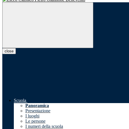
close
Scuola
Panoramica
Presentazione
I luoghi
Le persone
I numeri della scuola