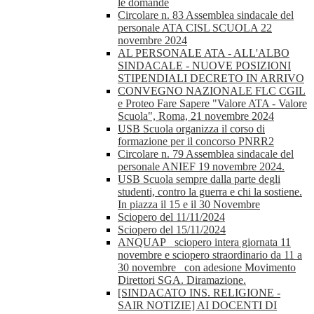
le domande
Circolare n. 83 Assemblea sindacale del
personale ATA CISL SCUOLA 22
novembre 2024
AL PERSONALE ATA - ALL'ALBO
SINDACALE - NUOVE POSIZIONI
STIPENDIALI DECRETO IN ARRIVO
CONVEGNO NAZIONALE FLC CGIL
e Proteo Fare Sapere "Valore ATA - Valore
Scuola", Roma, 21 novembre 2024
USB Scuola organizza il corso di
formazione per il concorso PNRR2
Circolare n. 79 Assemblea sindacale del
personale ANIEF 19 novembre 2024.
USB Scuola sempre dalla parte degli
studenti, contro la guerra e chi la sostiene.
In piazza il 15 e il 30 Novembre
Sciopero del 11/11/2024
Sciopero del 15/11/2024
ANQUAP_ sciopero intera giornata 11
novembre e sciopero straordinario da 11 a
30 novembre_ con adesione Movimento
Direttori SGA. Diramazione.
[SINDACATO INS. RELIGIONE -
SAIR NOTIZIE] AI DOCENTI DI