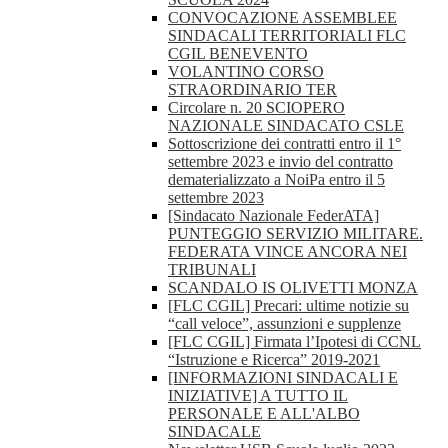
CONVOCAZIONE ASSEMBLEE
SINDACALI TERRITORIALI FLC
CGIL BENEVENTO
VOLANTINO CORSO
STRAORDINARIO TER
Circolare n. 20 SCIOPERO
NAZIONALE SINDACATO CSLE
Sottoscrizione dei contratti entro il 1°
settembre 2023 e invio del contratto
dematerializzato a NoiPa entro il 5
settembre 2023
[Sindacato Nazionale FederATA]
PUNTEGGIO SERVIZIO MILITARE.
FEDERATA VINCE ANCORA NEI
TRIBUNALI
SCANDALO IS OLIVETTI MONZA
[FLC CGIL] Precari: ultime notizie su
“call veloce”, assunzioni e supplenze
[FLC CGIL] Firmata l’Ipotesi di CCNL
“Istruzione e Ricerca” 2019-2021
[INFORMAZIONI SINDACALI E
INIZIATIVE] A TUTTO IL
PERSONALE E ALL'ALBO
SINDACALE