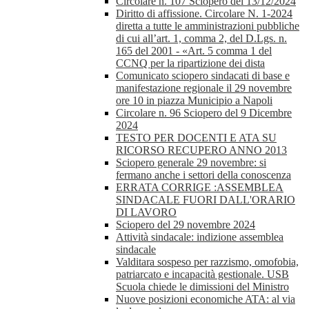
Circolare n. 107 Sciopero del 13/12/2024
Diritto di affissione. Circolare N. 1-2024
diretta a tutte le amministrazioni pubbliche
di cui all’art. 1, comma 2, del D.Lgs. n.
165 del 2001 - «Art. 5 comma 1 del
CCNQ per la ripartizione dei dista
Comunicato sciopero sindacati di base e
manifestazione regionale il 29 novembre
ore 10 in piazza Municipio a Napoli
Circolare n. 96 Sciopero del 9 Dicembre
2024
TESTO PER DOCENTI E ATA SU
RICORSO RECUPERO ANNO 2013
Sciopero generale 29 novembre: si
fermano anche i settori della conoscenza
ERRATA CORRIGE :ASSEMBLEA
SINDACALE FUORI DALL'ORARIO
DI LAVORO
Sciopero del 29 novembre 2024
Attività sindacale: indizione assemblea
sindacale
Valditara sospeso per razzismo, omofobia,
patriarcato e incapacità gestionale. USB
Scuola chiede le dimissioni del Ministro
Nuove posizioni economiche ATA: al via