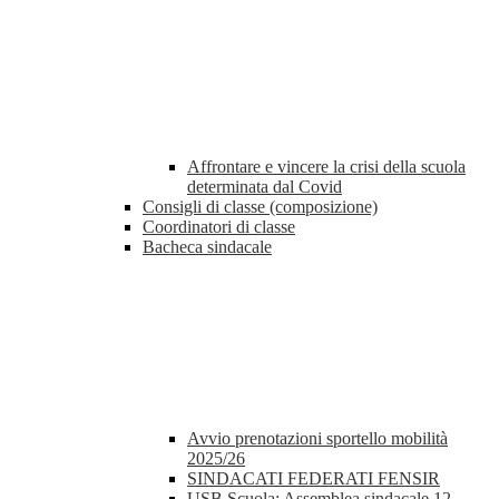
Affrontare e vincere la crisi della scuola
determinata dal Covid
Consigli di classe (composizione)
Coordinatori di classe
Bacheca sindacale
Avvio prenotazioni sportello mobilità
2025/26
SINDACATI FEDERATI FENSIR
USB Scuola: Assemblea sindacale 12