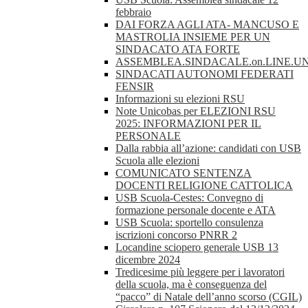
febbraio
DAI FORZA AGLI ATA- MANCUSO E
MASTROLIA INSIEME PER UN
SINDACATO ATA FORTE
ASSEMBLEA.SINDACALE.on.LINE.UN
SINDACATI AUTONOMI FEDERATI
FENSIR
Informazioni su elezioni RSU
Note Unicobas per ELEZIONI RSU
2025: INFORMAZIONI PER IL
PERSONALE
Dalla rabbia all’azione: candidati con USB
Scuola alle elezioni
COMUNICATO SENTENZA
DOCENTI RELIGIONE CATTOLICA
USB Scuola-Cestes: Convegno di
formazione personale docente e ATA
USB Scuola: sportello consulenza
iscrizioni concorso PNRR 2
Locandine sciopero generale USB 13
dicembre 2024
Tredicesime più leggere per i lavoratori
della scuola, ma è conseguenza del
“pacco” di Natale dell’anno scorso (CGIL)