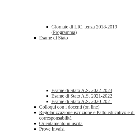
Giornate di LIC...enza 2018-2019
(Programma)
Esame di Stato
Esame di Stato A.S. 2022-2023
Esame di Stato A.S. 2021-2022
Esame di Stato A.S. 2020-2021
Colloqui con i docenti (on line)
Regolarizzazione iscrizione e Patto educativo e di
corresponsabilità
Orientamento in uscita
Prove Invalsi