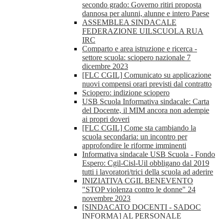
secondo grado: Governo ritiri proposta
dannosa per alunni, alunne e intero Paese
ASSEMBLEA SINDACALE
FEDERAZIONE UILSCUOLA RUA
IRC
Comparto e area istruzione e ricerca -
settore scuola: sciopero nazionale 7
dicembre 2023
[FLC CGIL] Comunicato su applicazione
nuovi compensi orari previsti dal contratto
Sciopero: indizione sciopero
USB Scuola Informativa sindacale: Carta
del Docente, il MIM ancora non adempie
ai propri doveri
[FLC CGIL] Come sta cambiando la
scuola secondaria: un incontro per
approfondire le riforme imminenti
Informativa sindacale USB Scuola - Fondo
Espero: Cgil-Cisl-Uil obbligano dal 2019
tutti i lavoratori/trici della scuola ad aderire
INIZIATIVA CGIL BENEVENTO
"STOP violenza contro le donne" 24
novembre 2023
[SINDACATO DOCENTI - SADOC
INFORMA] AL PERSONALE