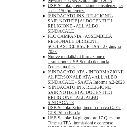
Newsletter USB Scuola luglio 2023
USB Scuola: prenotazione consulenze per
scelta 150 preferenze
[SINDACATO INS. RELIGIONE -
SAIR NOTIZIE] AI DOCENTI DI
RELIGIONE - ALL'ALBO
SINDACALE
FLC CAMPANIA - ASSEMBLEA
REGIONALE DIRIGENTI
SCOLASTICI, RSU E TAS - 27 giugno
2023
Nuove modalità di formazione e
assunzione: USB Scuola denuncia
l’ennesima farsa
[SINDACATO ATA - INFORMAZIONI]
AL PERSONALE ATA - ALL'ALBO
SINDACALE - SAATA Informa n.2-2023
[SINDACATO INS. RELIGIONE -
SAIR NOTIZIE] AI DOCENTI DI
RELIGIONE - ALL'ALBO
SINDACALE
USB Scuola: Scioglimento riserva GaE e
GPS Prima Fascia
USB Scuola: 14 giugno ore 17 Question
Time su TFA, immissioni e concorso