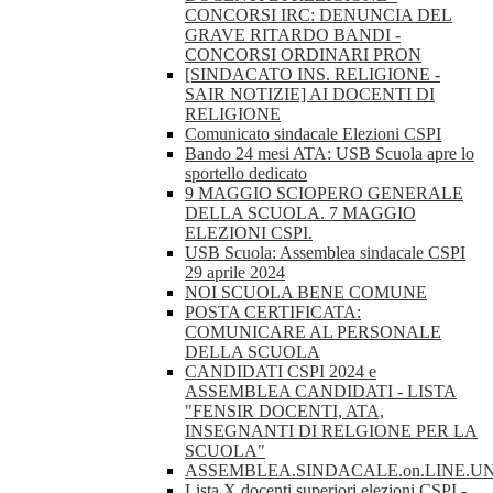
CONCORSI IRC: DENUNCIA DEL
GRAVE RITARDO BANDI -
CONCORSI ORDINARI PRON
[SINDACATO INS. RELIGIONE -
SAIR NOTIZIE] AI DOCENTI DI
RELIGIONE
Comunicato sindacale Elezioni CSPI
Bando 24 mesi ATA: USB Scuola apre lo
sportello dedicato
9 MAGGIO SCIOPERO GENERALE
DELLA SCUOLA. 7 MAGGIO
ELEZIONI CSPI.
USB Scuola: Assemblea sindacale CSPI
29 aprile 2024
NOI SCUOLA BENE COMUNE
POSTA CERTIFICATA:
COMUNICARE AL PERSONALE
DELLA SCUOLA
CANDIDATI CSPI 2024 e
ASSEMBLEA CANDIDATI - LISTA
"FENSIR DOCENTI, ATA,
INSEGNANTI DI RELGIONE PER LA
SCUOLA"
ASSEMBLEA.SINDACALE.on.LINE.U
Lista X docenti superiori elezioni CSPI -