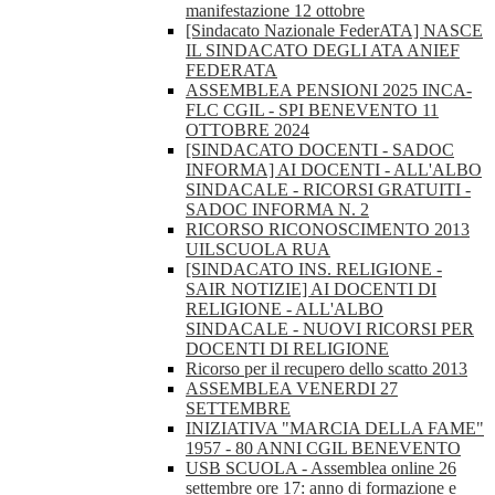
manifestazione 12 ottobre
[Sindacato Nazionale FederATA] NASCE
IL SINDACATO DEGLI ATA ANIEF
FEDERATA
ASSEMBLEA PENSIONI 2025 INCA-
FLC CGIL - SPI BENEVENTO 11
OTTOBRE 2024
[SINDACATO DOCENTI - SADOC
INFORMA] AI DOCENTI - ALL'ALBO
SINDACALE - RICORSI GRATUITI -
SADOC INFORMA N. 2
RICORSO RICONOSCIMENTO 2013
UILSCUOLA RUA
[SINDACATO INS. RELIGIONE -
SAIR NOTIZIE] AI DOCENTI DI
RELIGIONE - ALL'ALBO
SINDACALE - NUOVI RICORSI PER
DOCENTI DI RELIGIONE
Ricorso per il recupero dello scatto 2013
ASSEMBLEA VENERDI 27
SETTEMBRE
INIZIATIVA "MARCIA DELLA FAME"
1957 - 80 ANNI CGIL BENEVENTO
USB SCUOLA - Assemblea online 26
settembre ore 17: anno di formazione e