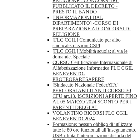
RELIGIONE - CONCORSI IRC
PUBBLICATO IL DECRETO -
PRESTO IL BANDO
[INFORMAZIONI DAL
DIPARTIMENTO] -CORSO DI
PREPARAZIONE AI CONCORSI DI
RELIGIONE
[FLC CGIL] Comunicato per albo
sindacale: elezioni CSPI
[FLC CGIL] Mobilità scuola: al via le
domande. Speciale
CORSO Certificazione Internazionale di
Alfabetizzazione Informatica FLC CGIL
BENEVENTO-
PROTEOFARESAPERE
[Sindacato Nazionale FederATA]
PERCORSI ABILITANTI CORSO 30
CFU art.13. ISCRIZIONI APERTE FINO
AL 05 MARZO 2024 SCONTO PER I
PARENTI DELGI AT
VOLANTINO RICORSI FLC CGIL
BENEVENTO 2024
Formazione: nessun obbligo di utilizzare
tutte le 80 ore funzionali all’insegnamento.
USB rifiuta l’interpretazione distorta del