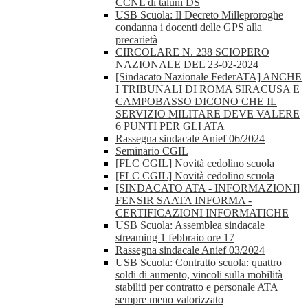
CCNL di taluni DS
USB Scuola: Il Decreto Milleproroghe
condanna i docenti delle GPS alla
precarietà
CIRCOLARE N. 238 SCIOPERO
NAZIONALE DEL 23-02-2024
[Sindacato Nazionale FederATA] ANCHE
I TRIBUNALI DI ROMA SIRACUSA E
CAMPOBASSO DICONO CHE IL
SERVIZIO MILITARE DEVE VALERE
6 PUNTI PER GLI ATA
Rassegna sindacale Anief 06/2024
Seminario CGIL
[FLC CGIL] Novità cedolino scuola
[FLC CGIL] Novità cedolino scuola
[SINDACATO ATA - INFORMAZIONI]
FENSIR SAATA INFORMA -
CERTIFICAZIONI INFORMATICHE
USB Scuola: Assemblea sindacale
streaming 1 febbraio ore 17
Rassegna sindacale Anief 03/2024
USB Scuola: Contratto scuola: quattro
soldi di aumento, vincoli sulla mobilità
stabiliti per contratto e personale ATA
sempre meno valorizzato