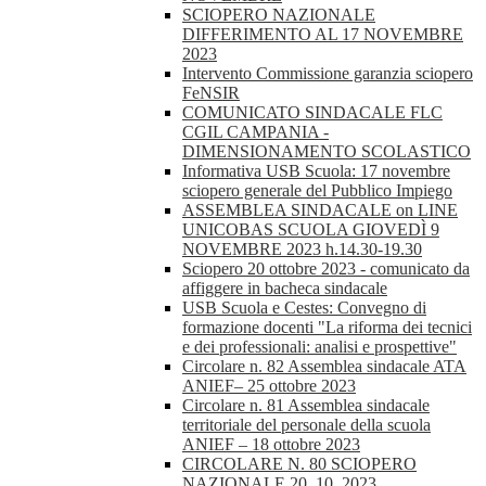
SCIOPERO NAZIONALE
DIFFERIMENTO AL 17 NOVEMBRE
2023
Intervento Commissione garanzia sciopero
FeNSIR
COMUNICATO SINDACALE FLC
CGIL CAMPANIA -
DIMENSIONAMENTO SCOLASTICO
Informativa USB Scuola: 17 novembre
sciopero generale del Pubblico Impiego
ASSEMBLEA SINDACALE on LINE
UNICOBAS SCUOLA GIOVEDÌ 9
NOVEMBRE 2023 h.14.30-19.30
Sciopero 20 ottobre 2023 - comunicato da
affiggere in bacheca sindacale
USB Scuola e Cestes: Convegno di
formazione docenti "La riforma dei tecnici
e dei professionali: analisi e prospettive"
Circolare n. 82 Assemblea sindacale ATA
ANIEF– 25 ottobre 2023
Circolare n. 81 Assemblea sindacale
territoriale del personale della scuola
ANIEF – 18 ottobre 2023
CIRCOLARE N. 80 SCIOPERO
NAZIONALE 20_10_2023