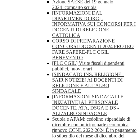
Azione SAESE del 19 gennaio
2024_comparto scuola
[INFORMAZIONI DAL
DIPARTIMENTO IRC] -
INFORMATIVA SUI CONCORSI PER I
DOCENTI DI RELIGIONE
CATTOLICA
CORSO DI PREPARAZIONE
CONCORSI DOCENTI 2024 PROTEO
FARE SAPERE-FLC CGIL
BENEVENTO
[FLC CGIL] Visite fiscali dipendenti
pubblici, nuovi orari
[SINDACATO INS. RELIGIONE -
SAIR NOTIZIE] AI DOCENTI DI
RELIGIONE E ALL'ALBO
SINDACALE
[INFORMAZIONI SINDACALI E
INIZIATIVE] AL PERSONALE
DOCENTE, ATA, DSGA E DS -
ALL'ALBO SINDACALE
Scuola e AFAM: cedolino stipendiale di
dicembre con anticipo parte economica
rinnovo CCNL 2022-2024 È in pagamento
lo stipendio del mese di dicembre del