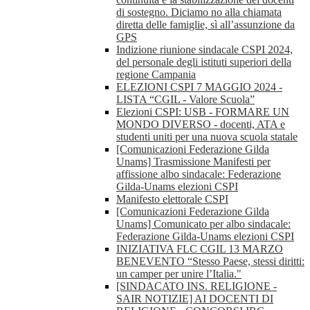
di sostegno. Diciamo no alla chiamata
diretta delle famiglie, sì all’assunzione da
GPS
Indizione riunione sindacale CSPI 2024,
del personale degli istituti superiori della
regione Campania
ELEZIONI CSPI 7 MAGGIO 2024 -
LISTA “CGIL - Valore Scuola”
Elezioni CSPI: USB - FORMARE UN
MONDO DIVERSO - docenti, ATA e
studenti uniti per una nuova scuola statale
[Comunicazioni Federazione Gilda
Unams] Trasmissione Manifesti per
affissione albo sindacale: Federazione
Gilda-Unams elezioni CSPI
Manifesto elettorale CSPI
[Comunicazioni Federazione Gilda
Unams] Comunicato per albo sindacale:
Federazione Gilda-Unams elezioni CSPI
INIZIATIVA FLC CGIL 13 MARZO
BENEVENTO “Stesso Paese, stessi diritti:
un camper per unire l’Italia."
[SINDACATO INS. RELIGIONE -
SAIR NOTIZIE] AI DOCENTI DI