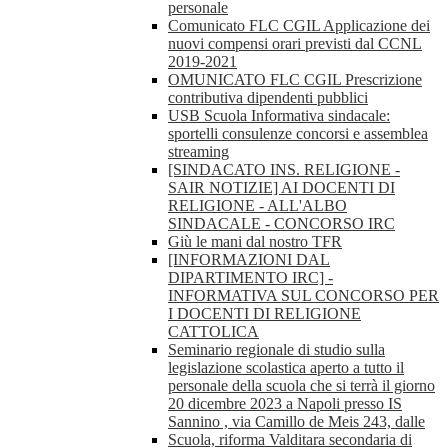
personale
Comunicato FLC CGIL Applicazione dei
nuovi compensi orari previsti dal CCNL
2019-2021
OMUNICATO FLC CGIL Prescrizione
contributiva dipendenti pubblici
USB Scuola Informativa sindacale:
sportelli consulenze concorsi e assemblea
streaming
[SINDACATO INS. RELIGIONE -
SAIR NOTIZIE] AI DOCENTI DI
RELIGIONE - ALL'ALBO
SINDACALE - CONCORSO IRC
Giù le mani dal nostro TFR
[INFORMAZIONI DAL
DIPARTIMENTO IRC] -
INFORMATIVA SUL CONCORSO PER
I DOCENTI DI RELIGIONE
CATTOLICA
Seminario regionale di studio sulla
legislazione scolastica aperto a tutto il
personale della scuola che si terrà il giorno
20 dicembre 2023 a Napoli presso IS
Sannino , via Camillo de Meis 243, dalle
Scuola, riforma Valditara secondaria di