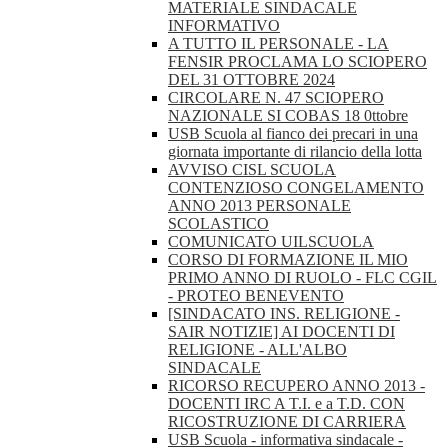
MATERIALE SINDACALE
INFORMATIVO
A TUTTO IL PERSONALE - LA
FENSIR PROCLAMA LO SCIOPERO
DEL 31 OTTOBRE 2024
CIRCOLARE N. 47 SCIOPERO
NAZIONALE SI COBAS 18 0ttobre
USB Scuola al fianco dei precari in una
giornata importante di rilancio della lotta
AVVISO CISL SCUOLA
CONTENZIOSO CONGELAMENTO
ANNO 2013 PERSONALE
SCOLASTICO
COMUNICATO UILSCUOLA
CORSO DI FORMAZIONE IL MIO
PRIMO ANNO DI RUOLO - FLC CGIL
- PROTEO BENEVENTO
[SINDACATO INS. RELIGIONE -
SAIR NOTIZIE] AI DOCENTI DI
RELIGIONE - ALL'ALBO
SINDACALE
RICORSO RECUPERO ANNO 2013 -
DOCENTI IRC A T.I. e a T.D. CON
RICOSTRUZIONE DI CARRIERA
USB Scuola - informativa sindacale -