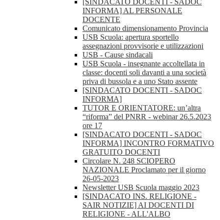
[SINDACATO DOCENTI - SADOC
INFORMA] AL PERSONALE
DOCENTE
Comunicato dimensionamento Provincia
USB Scuola: apertura sportello
assegnazioni provvisorie e utilizzazioni
USB - Cause sindacali
USB Scuola - insegnante accoltellata in
classe: docenti soli davanti a una società
priva di bussola e a uno Stato assente
[SINDACATO DOCENTI - SADOC
INFORMA]
TUTOR E ORIENTATORE: un’altra
“riforma” del PNRR - webinar 26.5.2023
ore 17
[SINDACATO DOCENTI - SADOC
INFORMA] INCONTRO FORMATIVO
GRATUITO DOCENTI
Circolare N. 248 SCIOPERO
NAZIONALE Proclamato per il giorno
26-05-2023
Newsletter USB Scuola maggio 2023
[SINDACATO INS. RELIGIONE -
SAIR NOTIZIE] AI DOCENTI DI
RELIGIONE - ALL'ALBO