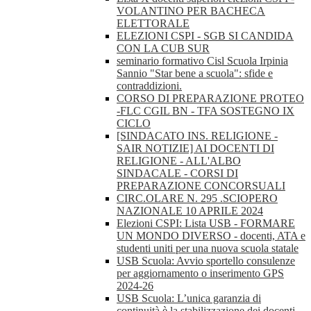
VOLANTINO PER BACHECA
ELETTORALE
ELEZIONI CSPI - SGB SI CANDIDA
CON LA CUB SUR
seminario formativo Cisl Scuola Irpinia
Sannio "Star bene a scuola": sfide e
contraddizioni.
CORSO DI PREPARAZIONE PROTEO
-FLC CGIL BN - TFA SOSTEGNO IX
CICLO
[SINDACATO INS. RELIGIONE -
SAIR NOTIZIE] AI DOCENTI DI
RELIGIONE - ALL'ALBO
SINDACALE - CORSI DI
PREPARAZIONE CONCORSUALI
CIRC.OLARE N. 295 .SCIOPERO
NAZIONALE 10 APRILE 2024
Elezioni CSPI: Lista USB - FORMARE
UN MONDO DIVERSO - docenti, ATA e
studenti uniti per una nuova scuola statale
USB Scuola: Avvio sportello consulenze
per aggiornamento o inserimento GPS
2024-26
USB Scuola: L’unica garanzia di
continuità è la stabilizzazione dei docenti