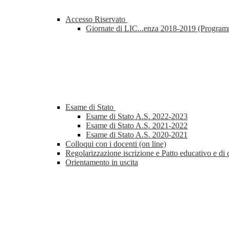
Accesso Riservato
Giornate di LIC...enza 2018-2019 (Progra
Esame di Stato
Esame di Stato A.S. 2022-2023
Esame di Stato A.S. 2021-2022
Esame di Stato A.S. 2020-2021
Colloqui con i docenti (on line)
Regolarizzazione iscrizione e Patto educativo e di 
Orientamento in uscita