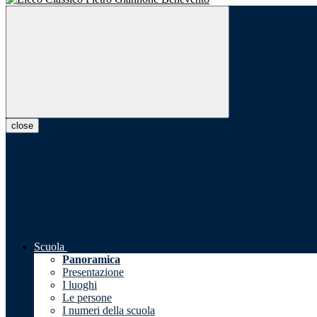
close
Scuola
Panoramica
Presentazione
I luoghi
Le persone
I numeri della scuola