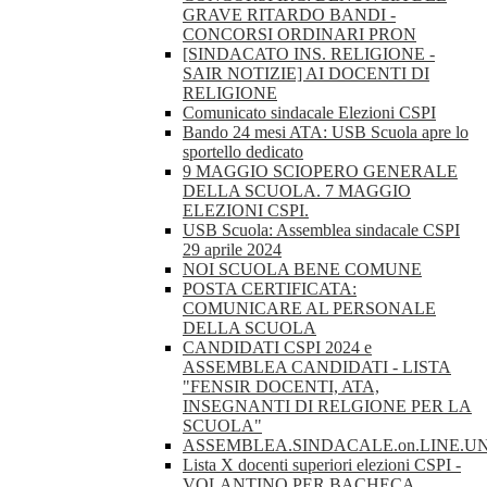
GRAVE RITARDO BANDI -
CONCORSI ORDINARI PRON
[SINDACATO INS. RELIGIONE -
SAIR NOTIZIE] AI DOCENTI DI
RELIGIONE
Comunicato sindacale Elezioni CSPI
Bando 24 mesi ATA: USB Scuola apre lo
sportello dedicato
9 MAGGIO SCIOPERO GENERALE
DELLA SCUOLA. 7 MAGGIO
ELEZIONI CSPI.
USB Scuola: Assemblea sindacale CSPI
29 aprile 2024
NOI SCUOLA BENE COMUNE
POSTA CERTIFICATA:
COMUNICARE AL PERSONALE
DELLA SCUOLA
CANDIDATI CSPI 2024 e
ASSEMBLEA CANDIDATI - LISTA
"FENSIR DOCENTI, ATA,
INSEGNANTI DI RELGIONE PER LA
SCUOLA"
ASSEMBLEA.SINDACALE.on.LINE.U
Lista X docenti superiori elezioni CSPI -
VOLANTINO PER BACHECA