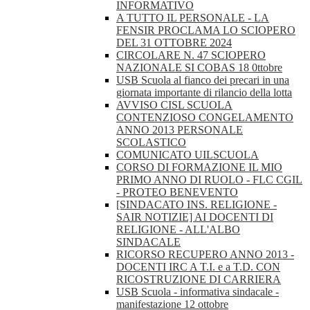
INFORMATIVO
A TUTTO IL PERSONALE - LA
FENSIR PROCLAMA LO SCIOPERO
DEL 31 OTTOBRE 2024
CIRCOLARE N. 47 SCIOPERO
NAZIONALE SI COBAS 18 0ttobre
USB Scuola al fianco dei precari in una
giornata importante di rilancio della lotta
AVVISO CISL SCUOLA
CONTENZIOSO CONGELAMENTO
ANNO 2013 PERSONALE
SCOLASTICO
COMUNICATO UILSCUOLA
CORSO DI FORMAZIONE IL MIO
PRIMO ANNO DI RUOLO - FLC CGIL
- PROTEO BENEVENTO
[SINDACATO INS. RELIGIONE -
SAIR NOTIZIE] AI DOCENTI DI
RELIGIONE - ALL'ALBO
SINDACALE
RICORSO RECUPERO ANNO 2013 -
DOCENTI IRC A T.I. e a T.D. CON
RICOSTRUZIONE DI CARRIERA
USB Scuola - informativa sindacale -
manifestazione 12 ottobre