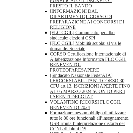
PUBBLICATO IL DECRETO -
PRESTO IL BANDO
[INFORMAZIONI DAL
DIPARTIMENTO] -CORSO DI
PREPARAZIONE AI CONCORSI DI
RELIGIONE
[FLC CGIL] Comunicato per albo
sindacale: elezioni CSPI
[FLC CGIL] Mobilità scuola: al via le
domande. Speciale
CORSO Certificazione Internazionale di
Alfabetizzazione Informatica FLC CGIL
BENEVENTO-
PROTEOFARESAPERE
[Sindacato Nazionale FederATA]
PERCORSI ABILITANTI CORSO 30
CFU art.13. ISCRIZIONI APERTE FINO
AL 05 MARZO 2024 SCONTO PER I
PARENTI DELGI AT
VOLANTINO RICORSI FLC CGIL
BENEVENTO 2024
Formazione: nessun obbligo di utilizzare
tutte le 80 ore funzionali all’insegnamento.
USB rifiuta l’interpretazione distorta del
CCNL di taluni DS