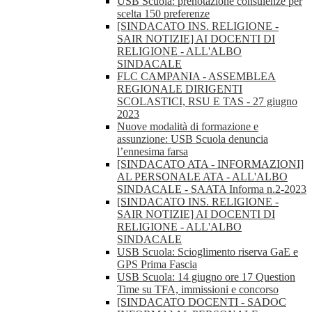
USB Scuola: prenotazione consulenze per
scelta 150 preferenze
[SINDACATO INS. RELIGIONE -
SAIR NOTIZIE] AI DOCENTI DI
RELIGIONE - ALL'ALBO
SINDACALE
FLC CAMPANIA - ASSEMBLEA
REGIONALE DIRIGENTI
SCOLASTICI, RSU E TAS - 27 giugno
2023
Nuove modalità di formazione e
assunzione: USB Scuola denuncia
l’ennesima farsa
[SINDACATO ATA - INFORMAZIONI]
AL PERSONALE ATA - ALL'ALBO
SINDACALE - SAATA Informa n.2-2023
[SINDACATO INS. RELIGIONE -
SAIR NOTIZIE] AI DOCENTI DI
RELIGIONE - ALL'ALBO
SINDACALE
USB Scuola: Scioglimento riserva GaE e
GPS Prima Fascia
USB Scuola: 14 giugno ore 17 Question
Time su TFA, immissioni e concorso
[SINDACATO DOCENTI - SADOC