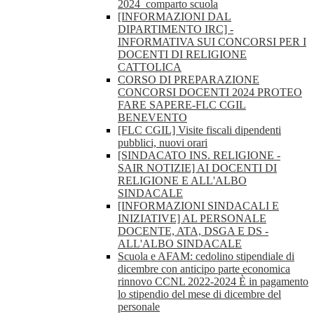
2024_comparto scuola
[INFORMAZIONI DAL
DIPARTIMENTO IRC] -
INFORMATIVA SUI CONCORSI PER I
DOCENTI DI RELIGIONE
CATTOLICA
CORSO DI PREPARAZIONE
CONCORSI DOCENTI 2024 PROTEO
FARE SAPERE-FLC CGIL
BENEVENTO
[FLC CGIL] Visite fiscali dipendenti
pubblici, nuovi orari
[SINDACATO INS. RELIGIONE -
SAIR NOTIZIE] AI DOCENTI DI
RELIGIONE E ALL'ALBO
SINDACALE
[INFORMAZIONI SINDACALI E
INIZIATIVE] AL PERSONALE
DOCENTE, ATA, DSGA E DS -
ALL'ALBO SINDACALE
Scuola e AFAM: cedolino stipendiale di
dicembre con anticipo parte economica
rinnovo CCNL 2022-2024 È in pagamento
lo stipendio del mese di dicembre del
personale