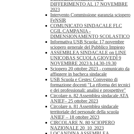
DIFFERIMENTO AL 17 NOVEMBRE
2023
Intervento Commissione garanzia sciopero
FeNSIR
COMUNICATO SINDACALE FLC
CGIL CAMPANIA -
DIMENSIONAMENTO SCOLASTICO
Informativa USB Scuola: 17 novembre
sciopero generale del Pubblico Impiego
ASSEMBLEA SINDACALE on LINE
UNICOBAS SCUOLA GIOVEDÌ 9
NOVEMBRE 2023 h.14.30-19.30
Sciopero 20 ottobre 2023 - comunicato da
affiggere in bacheca sindacale
USB Scuola e Cestes: Convegno di
formazione docenti "La riforma dei tecnici
e dei professionali: analisi e prospettive"
Circolare n. 82 Assemblea sindacale ATA
ANIEF– 25 ottobre 2023
Circolare n. 81 Assemblea sindacale
territoriale del personale della scuola
ANIEF – 18 ottobre 2023
CIRCOLARE N. 80 SCIOPERO
NAZIONALE 20_10_2023
LOCANDINA ASSEMBLEA