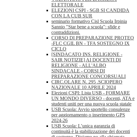
ELETTORALE
ELEZIONI CSPI - SGB SI CANDIDA
CON LA CUB SUR
seminario formativo Cisl Scuola Irpinia
Sannio "Star bene a scuola": sfide e
contraddizioni.
CORSO DI PREPARAZIONE PROTEO
-FLC CGIL BN - TFA SOSTEGNO IX
CICLO
[SINDACATO INS. RELIGIONE -
SAIR NOTIZIE] AI DOCENTI DI
RELIGIONE - ALL'ALBO
SINDACALE - CORSI DI
PREPARAZIONE CONCORSUALI
CIRC.OLARE N. 295 .SCIOPERO
NAZIONALE 10 APRILE 2024
Elezioni CSPI: Lista USB - FORMARE
UN MONDO DIVERSO - docenti, ATA e
studenti uniti per una nuova scuola statale
USB Scuola: Avvio sportello consulenze
per aggiornamento o inserimento GPS
2024-26
USB Scuola: L’unica garanzia di
continuità è la stabilizzazione dei docenti
di sostegno. Diciamo no alla chiamata