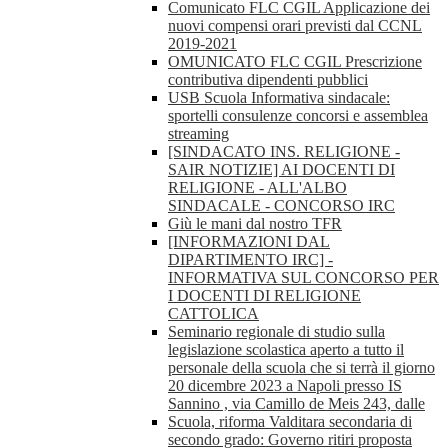
Comunicato FLC CGIL Applicazione dei
nuovi compensi orari previsti dal CCNL
2019-2021
OMUNICATO FLC CGIL Prescrizione
contributiva dipendenti pubblici
USB Scuola Informativa sindacale:
sportelli consulenze concorsi e assemblea
streaming
[SINDACATO INS. RELIGIONE -
SAIR NOTIZIE] AI DOCENTI DI
RELIGIONE - ALL'ALBO
SINDACALE - CONCORSO IRC
Giù le mani dal nostro TFR
[INFORMAZIONI DAL
DIPARTIMENTO IRC] -
INFORMATIVA SUL CONCORSO PER
I DOCENTI DI RELIGIONE
CATTOLICA
Seminario regionale di studio sulla
legislazione scolastica aperto a tutto il
personale della scuola che si terrà il giorno
20 dicembre 2023 a Napoli presso IS
Sannino , via Camillo de Meis 243, dalle
Scuola, riforma Valditara secondaria di
secondo grado: Governo ritiri proposta