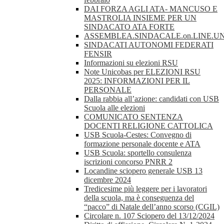
DAI FORZA AGLI ATA- MANCUSO E
MASTROLIA INSIEME PER UN
SINDACATO ATA FORTE
ASSEMBLEA.SINDACALE.on.LINE.UN
SINDACATI AUTONOMI FEDERATI
FENSIR
Informazioni su elezioni RSU
Note Unicobas per ELEZIONI RSU
2025: INFORMAZIONI PER IL
PERSONALE
Dalla rabbia all’azione: candidati con USB
Scuola alle elezioni
COMUNICATO SENTENZA
DOCENTI RELIGIONE CATTOLICA
USB Scuola-Cestes: Convegno di
formazione personale docente e ATA
USB Scuola: sportello consulenza
iscrizioni concorso PNRR 2
Locandine sciopero generale USB 13
dicembre 2024
Tredicesime più leggere per i lavoratori
della scuola, ma è conseguenza del
“pacco” di Natale dell’anno scorso (CGIL)
Circolare n. 107 Sciopero del 13/12/2024