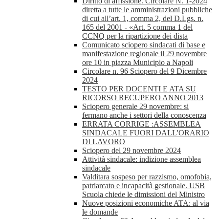
Diritto di affissione. Circolare N. 1-2024
diretta a tutte le amministrazioni pubbliche
di cui all’art. 1, comma 2, del D.Lgs. n.
165 del 2001 - «Art. 5 comma 1 del
CCNQ per la ripartizione dei dista
Comunicato sciopero sindacati di base e
manifestazione regionale il 29 novembre
ore 10 in piazza Municipio a Napoli
Circolare n. 96 Sciopero del 9 Dicembre
2024
TESTO PER DOCENTI E ATA SU
RICORSO RECUPERO ANNO 2013
Sciopero generale 29 novembre: si
fermano anche i settori della conoscenza
ERRATA CORRIGE :ASSEMBLEA
SINDACALE FUORI DALL'ORARIO
DI LAVORO
Sciopero del 29 novembre 2024
Attività sindacale: indizione assemblea
sindacale
Valditara sospeso per razzismo, omofobia,
patriarcato e incapacità gestionale. USB
Scuola chiede le dimissioni del Ministro
Nuove posizioni economiche ATA: al via
le domande