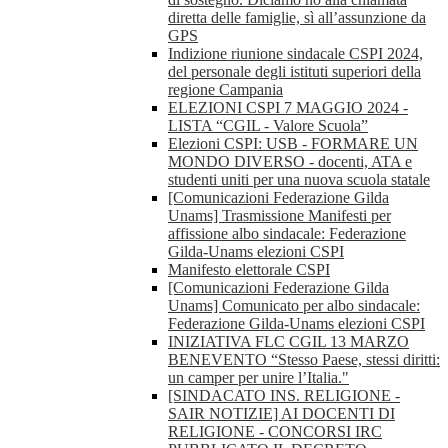
diretta delle famiglie, sì all’assunzione da
GPS
Indizione riunione sindacale CSPI 2024,
del personale degli istituti superiori della
regione Campania
ELEZIONI CSPI 7 MAGGIO 2024 -
LISTA “CGIL - Valore Scuola”
Elezioni CSPI: USB - FORMARE UN
MONDO DIVERSO - docenti, ATA e
studenti uniti per una nuova scuola statale
[Comunicazioni Federazione Gilda
Unams] Trasmissione Manifesti per
affissione albo sindacale: Federazione
Gilda-Unams elezioni CSPI
Manifesto elettorale CSPI
[Comunicazioni Federazione Gilda
Unams] Comunicato per albo sindacale:
Federazione Gilda-Unams elezioni CSPI
INIZIATIVA FLC CGIL 13 MARZO
BENEVENTO “Stesso Paese, stessi diritti:
un camper per unire l’Italia."
[SINDACATO INS. RELIGIONE -
SAIR NOTIZIE] AI DOCENTI DI
RELIGIONE - CONCORSI IRC