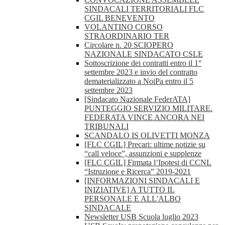
SINDACALI TERRITORIALI FLC
CGIL BENEVENTO
VOLANTINO CORSO
STRAORDINARIO TER
Circolare n. 20 SCIOPERO
NAZIONALE SINDACATO CSLE
Sottoscrizione dei contratti entro il 1°
settembre 2023 e invio del contratto
dematerializzato a NoiPa entro il 5
settembre 2023
[Sindacato Nazionale FederATA]
PUNTEGGIO SERVIZIO MILITARE.
FEDERATA VINCE ANCORA NEI
TRIBUNALI
SCANDALO IS OLIVETTI MONZA
[FLC CGIL] Precari: ultime notizie su
“call veloce”, assunzioni e supplenze
[FLC CGIL] Firmata l’Ipotesi di CCNL
“Istruzione e Ricerca” 2019-2021
[INFORMAZIONI SINDACALI E
INIZIATIVE] A TUTTO IL
PERSONALE E ALL'ALBO
SINDACALE
Newsletter USB Scuola luglio 2023