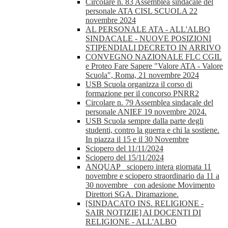
Circolare n. 83 Assemblea sindacale del
personale ATA CISL SCUOLA 22
novembre 2024
AL PERSONALE ATA - ALL'ALBO
SINDACALE - NUOVE POSIZIONI
STIPENDIALI DECRETO IN ARRIVO
CONVEGNO NAZIONALE FLC CGIL
e Proteo Fare Sapere "Valore ATA - Valore
Scuola", Roma, 21 novembre 2024
USB Scuola organizza il corso di
formazione per il concorso PNRR2
Circolare n. 79 Assemblea sindacale del
personale ANIEF 19 novembre 2024.
USB Scuola sempre dalla parte degli
studenti, contro la guerra e chi la sostiene.
In piazza il 15 e il 30 Novembre
Sciopero del 11/11/2024
Sciopero del 15/11/2024
ANQUAP_ sciopero intera giornata 11
novembre e sciopero straordinario da 11 a
30 novembre_ con adesione Movimento
Direttori SGA. Diramazione.
[SINDACATO INS. RELIGIONE -
SAIR NOTIZIE] AI DOCENTI DI
RELIGIONE - ALL'ALBO