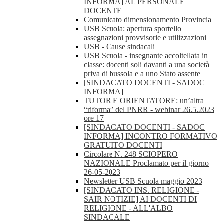
INFORMA] AL PERSONALE
DOCENTE
Comunicato dimensionamento Provincia
USB Scuola: apertura sportello
assegnazioni provvisorie e utilizzazioni
USB - Cause sindacali
USB Scuola - insegnante accoltellata in
classe: docenti soli davanti a una società
priva di bussola e a uno Stato assente
[SINDACATO DOCENTI - SADOC
INFORMA]
TUTOR E ORIENTATORE: un’altra
“riforma” del PNRR - webinar 26.5.2023
ore 17
[SINDACATO DOCENTI - SADOC
INFORMA] INCONTRO FORMATIVO
GRATUITO DOCENTI
Circolare N. 248 SCIOPERO
NAZIONALE Proclamato per il giorno
26-05-2023
Newsletter USB Scuola maggio 2023
[SINDACATO INS. RELIGIONE -
SAIR NOTIZIE] AI DOCENTI DI
RELIGIONE - ALL'ALBO
SINDACALE