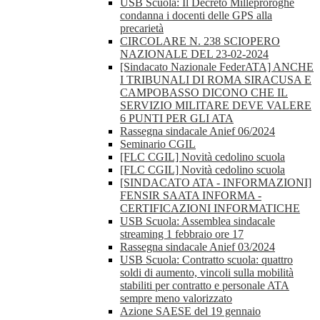
USB Scuola: Il Decreto Milleproroghe
condanna i docenti delle GPS alla
precarietà
CIRCOLARE N. 238 SCIOPERO
NAZIONALE DEL 23-02-2024
[Sindacato Nazionale FederATA] ANCHE
I TRIBUNALI DI ROMA SIRACUSA E
CAMPOBASSO DICONO CHE IL
SERVIZIO MILITARE DEVE VALERE
6 PUNTI PER GLI ATA
Rassegna sindacale Anief 06/2024
Seminario CGIL
[FLC CGIL] Novità cedolino scuola
[FLC CGIL] Novità cedolino scuola
[SINDACATO ATA - INFORMAZIONI]
FENSIR SAATA INFORMA -
CERTIFICAZIONI INFORMATICHE
USB Scuola: Assemblea sindacale
streaming 1 febbraio ore 17
Rassegna sindacale Anief 03/2024
USB Scuola: Contratto scuola: quattro
soldi di aumento, vincoli sulla mobilità
stabiliti per contratto e personale ATA
sempre meno valorizzato
Azione SAESE del 19 gennaio