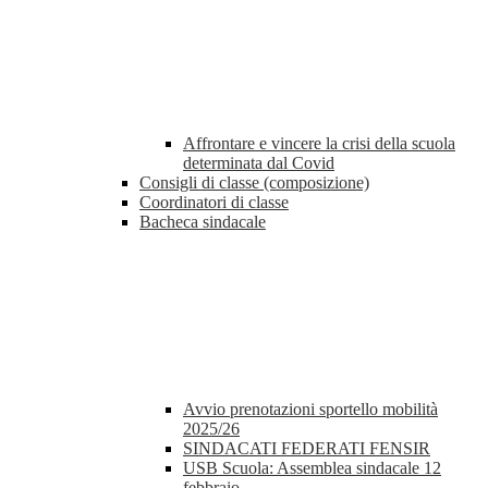
Affrontare e vincere la crisi della scuola
determinata dal Covid
Consigli di classe (composizione)
Coordinatori di classe
Bacheca sindacale
Avvio prenotazioni sportello mobilità
2025/26
SINDACATI FEDERATI FENSIR
USB Scuola: Assemblea sindacale 12
febbraio