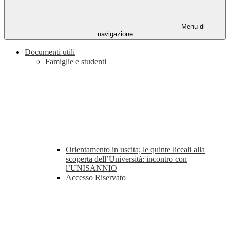
Menu di
navigazione
Documenti utili
Famiglie e studenti
Orientamento in uscita; le quinte liceali alla
scoperta dell’Università: incontro con
l’UNISANNIO
Accesso Riservato