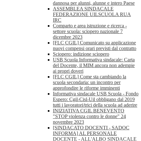
dannosa per alunni, alunne e intero Paese
ASSEMBLEA SINDACALE
FEDERAZIONE UILSCUOLA RUA
IRC
Comparto e area istruzione e ricerca -
settore scuola: sciopero nazionale 7
dicembre 2023
[FLC CGIL] Comunicato su applicazione
nuovi compensi orari previsti dal contratto
Sciopero: indizione sciopero
USB Scuola Informativa sindacale: Carta
del Docente, il MIM ancora non adempie
ai propri doveri
[FLC CGIL] Come sta cambiando la
scuola secondaria: un incontro per
approfondire le riforme imminenti
Informativa sindacale USB Scuola - Fondo
Espero: Cgil-Cisl-Uil obbligano dal 2019
tutti i lavoratori/trici della scuola ad aderire
INIZIATIVA CGIL BENEVENTO
"STOP violenza contro le donne" 24
novembre 2023
[SINDACATO DOCENTI - SADOC
INFORMA] AL PERSONALE
DOCENTE - ALL'ALBO SINDACALE