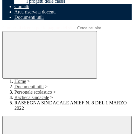
I progetti delle classi
Contatti
Area riservata docenti
Documenti utili
Campo di ricerca per le pagine del sito
Home
>
Documenti utili
>
Personale scolastico
>
Bacheca sindacale
>
RASSEGNA SINDACALE ANIEF N. 8 DEL 1 MARZO
2022