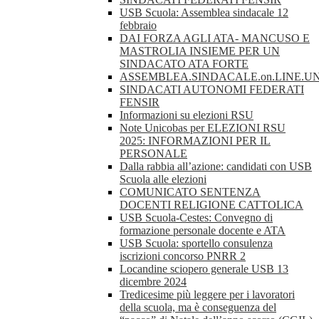
USB Scuola: Assemblea sindacale 12
febbraio
DAI FORZA AGLI ATA- MANCUSO E
MASTROLIA INSIEME PER UN
SINDACATO ATA FORTE
ASSEMBLEA.SINDACALE.on.LINE.UN
SINDACATI AUTONOMI FEDERATI
FENSIR
Informazioni su elezioni RSU
Note Unicobas per ELEZIONI RSU
2025: INFORMAZIONI PER IL
PERSONALE
Dalla rabbia all’azione: candidati con USB
Scuola alle elezioni
COMUNICATO SENTENZA
DOCENTI RELIGIONE CATTOLICA
USB Scuola-Cestes: Convegno di
formazione personale docente e ATA
USB Scuola: sportello consulenza
iscrizioni concorso PNRR 2
Locandine sciopero generale USB 13
dicembre 2024
Tredicesime più leggere per i lavoratori
della scuola, ma è conseguenza del