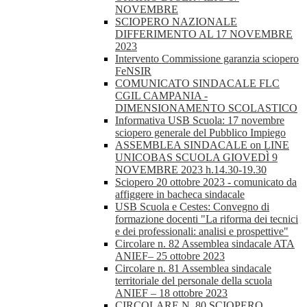
NOVEMBRE
SCIOPERO NAZIONALE
DIFFERIMENTO AL 17 NOVEMBRE
2023
Intervento Commissione garanzia sciopero
FeNSIR
COMUNICATO SINDACALE FLC
CGIL CAMPANIA -
DIMENSIONAMENTO SCOLASTICO
Informativa USB Scuola: 17 novembre
sciopero generale del Pubblico Impiego
ASSEMBLEA SINDACALE on LINE
UNICOBAS SCUOLA GIOVEDÌ 9
NOVEMBRE 2023 h.14.30-19.30
Sciopero 20 ottobre 2023 - comunicato da
affiggere in bacheca sindacale
USB Scuola e Cestes: Convegno di
formazione docenti "La riforma dei tecnici
e dei professionali: analisi e prospettive"
Circolare n. 82 Assemblea sindacale ATA
ANIEF– 25 ottobre 2023
Circolare n. 81 Assemblea sindacale
territoriale del personale della scuola
ANIEF – 18 ottobre 2023
CIRCOLARE N. 80 SCIOPERO