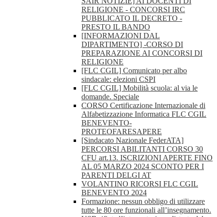
SAIR NOTIZIE] AI DOCENTI DI
RELIGIONE - CONCORSI IRC
PUBBLICATO IL DECRETO -
PRESTO IL BANDO
[INFORMAZIONI DAL
DIPARTIMENTO] -CORSO DI
PREPARAZIONE AI CONCORSI DI
RELIGIONE
[FLC CGIL] Comunicato per albo
sindacale: elezioni CSPI
[FLC CGIL] Mobilità scuola: al via le
domande. Speciale
CORSO Certificazione Internazionale di
Alfabetizzazione Informatica FLC CGIL
BENEVENTO-
PROTEOFARESAPERE
[Sindacato Nazionale FederATA]
PERCORSI ABILITANTI CORSO 30
CFU art.13. ISCRIZIONI APERTE FINO
AL 05 MARZO 2024 SCONTO PER I
PARENTI DELGI AT
VOLANTINO RICORSI FLC CGIL
BENEVENTO 2024
Formazione: nessun obbligo di utilizzare
tutte le 80 ore funzionali all’insegnamento.