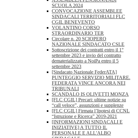
SCUOLA 2024
CONVOCAZIONE ASSEMBLEE
SINDACALI TERRITORIALI FLC
CGIL BENEVENTO
VOLANTINO CORSO
STRAORDINARIO TER
Circolare n. 20 SCIOPERO
NAZIONALE SINDACATO CSLE
Sottoscrizione dei contratti entro il 1°
settembre 2023 e invio del contratto
dematerializzato a NoiPa entro il 5
settembre 2023
[Sindacato Nazionale FederATA]
PUNTEGGIO SERVIZIO MILITARE.
FEDERATA VINCE ANCORA NEI
TRIBUNALI
SCANDALO IS OLIVETTI MONZA
[FLC CGIL] Precari: ultime notizie su
“call veloce”, assunzioni e supplenze
[FLC CGIL] Firmata l’Ipotesi di CCNL
“Istruzione e Ricerca” 2019-2021
[INFORMAZIONI SINDACALI E
INIZIATIVE] A TUTTO IL
PERSONALE E ALL'ALBO