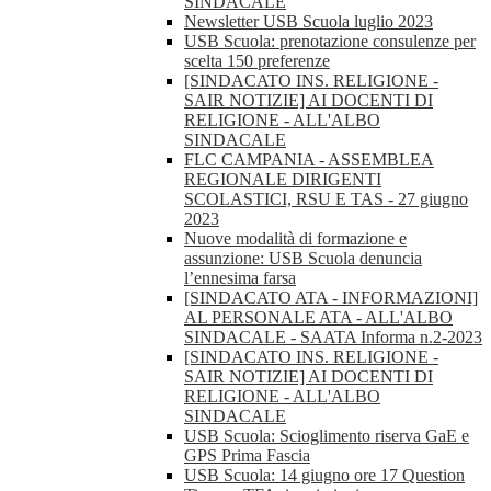
SINDACALE
Newsletter USB Scuola luglio 2023
USB Scuola: prenotazione consulenze per
scelta 150 preferenze
[SINDACATO INS. RELIGIONE -
SAIR NOTIZIE] AI DOCENTI DI
RELIGIONE - ALL'ALBO
SINDACALE
FLC CAMPANIA - ASSEMBLEA
REGIONALE DIRIGENTI
SCOLASTICI, RSU E TAS - 27 giugno
2023
Nuove modalità di formazione e
assunzione: USB Scuola denuncia
l’ennesima farsa
[SINDACATO ATA - INFORMAZIONI]
AL PERSONALE ATA - ALL'ALBO
SINDACALE - SAATA Informa n.2-2023
[SINDACATO INS. RELIGIONE -
SAIR NOTIZIE] AI DOCENTI DI
RELIGIONE - ALL'ALBO
SINDACALE
USB Scuola: Scioglimento riserva GaE e
GPS Prima Fascia
USB Scuola: 14 giugno ore 17 Question