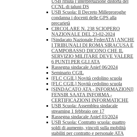
USB rifiuta l’interpretazione distorta del
CCNL di taluni DS
USB Scuola: Il Decreto Milleproroghe
condanna i docenti delle GPS alla
precarietà
CIRCOLARE N. 238 SCIOPERO
NAZIONALE DEL 23-02-2024
[Sindacato Nazionale FederATA] ANCHE
I TRIBUNALI DI ROMA SIRACUSA E
CAMPOBASSO DICONO CHE IL
SERVIZIO MILITARE DEVE VALERE
6 PUNTI PER GLI ATA
Rassegna sindacale Anief 06/2024
Seminario CGIL
[FLC CGIL] Novità cedolino scuola
[FLC CGIL] Novità cedolino scuola
[SINDACATO ATA - INFORMAZIONI]
FENSIR SAATA INFORMA -
CERTIFICAZIONI INFORMATICHE
USB Scuola: Assemblea sindacale
streaming 1 febbraio ore 17
Rassegna sindacale Anief 03/2024
USB Scuola: Contratto scuola: quattro
soldi di aumento, vincoli sulla mobilità
stabiliti per contratto e personale ATA