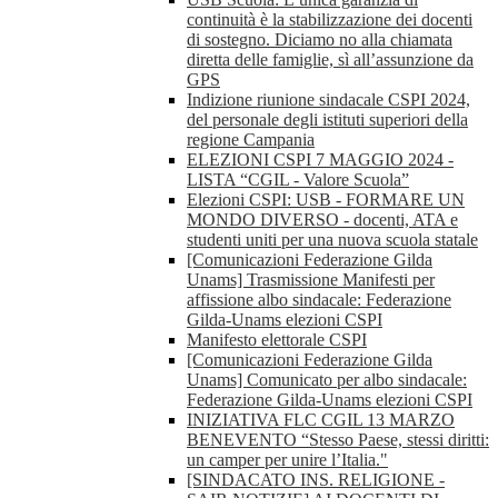
continuità è la stabilizzazione dei docenti
di sostegno. Diciamo no alla chiamata
diretta delle famiglie, sì all’assunzione da
GPS
Indizione riunione sindacale CSPI 2024,
del personale degli istituti superiori della
regione Campania
ELEZIONI CSPI 7 MAGGIO 2024 -
LISTA “CGIL - Valore Scuola”
Elezioni CSPI: USB - FORMARE UN
MONDO DIVERSO - docenti, ATA e
studenti uniti per una nuova scuola statale
[Comunicazioni Federazione Gilda
Unams] Trasmissione Manifesti per
affissione albo sindacale: Federazione
Gilda-Unams elezioni CSPI
Manifesto elettorale CSPI
[Comunicazioni Federazione Gilda
Unams] Comunicato per albo sindacale:
Federazione Gilda-Unams elezioni CSPI
INIZIATIVA FLC CGIL 13 MARZO
BENEVENTO “Stesso Paese, stessi diritti:
un camper per unire l’Italia."
[SINDACATO INS. RELIGIONE -