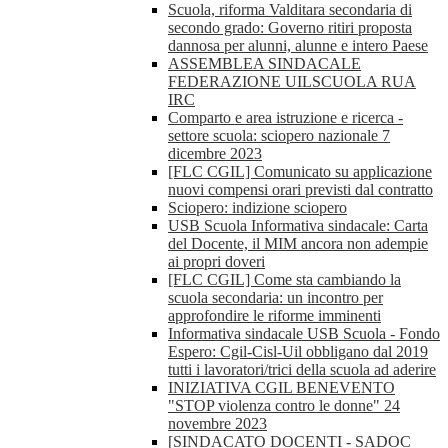
Scuola, riforma Valditara secondaria di
secondo grado: Governo ritiri proposta
dannosa per alunni, alunne e intero Paese
ASSEMBLEA SINDACALE
FEDERAZIONE UILSCUOLA RUA
IRC
Comparto e area istruzione e ricerca -
settore scuola: sciopero nazionale 7
dicembre 2023
[FLC CGIL] Comunicato su applicazione
nuovi compensi orari previsti dal contratto
Sciopero: indizione sciopero
USB Scuola Informativa sindacale: Carta
del Docente, il MIM ancora non adempie
ai propri doveri
[FLC CGIL] Come sta cambiando la
scuola secondaria: un incontro per
approfondire le riforme imminenti
Informativa sindacale USB Scuola - Fondo
Espero: Cgil-Cisl-Uil obbligano dal 2019
tutti i lavoratori/trici della scuola ad aderire
INIZIATIVA CGIL BENEVENTO
"STOP violenza contro le donne" 24
novembre 2023
[SINDACATO DOCENTI - SADOC