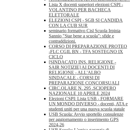
Lista X docenti superiori elezioni CSPI -
VOLANTINO PER BACHECA
ELETTORALE
ELEZIONI CSPI - SGB SI CANDIDA
CON LA CUB SUR
seminario formativo Cisl Scuola Irpinia
Sannio "Star bene a scuola": sfide e
contraddizioni.
CORSO DI PREPARAZIONE PROTEO
-FLC CGIL BN - TFA SOSTEGNO IX
CICLO
[SINDACATO INS. RELIGIONE -
SAIR NOTIZIE] AI DOCENTI DI
RELIGIONE - ALL'ALBO
SINDACALE - CORSI DI
PREPARAZIONE CONCORSUALI
CIRC.OLARE N. 295 .SCIOPERO
NAZIONALE 10 APRILE 2024
Elezioni CSPI: Lista USB - FORMARE
UN MONDO DIVERSO - docenti, ATA e
studenti uniti per una nuova scuola statale
USB Scuola: Avvio sportello consulenze
per aggiornamento o inserimento GPS
2024-26
USB Scuola: L’unica garanzia di