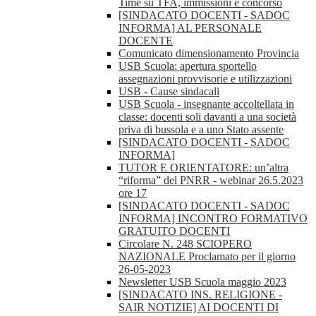
Time su TFA, immissioni e concorso
[SINDACATO DOCENTI - SADOC
INFORMA] AL PERSONALE
DOCENTE
Comunicato dimensionamento Provincia
USB Scuola: apertura sportello
assegnazioni provvisorie e utilizzazioni
USB - Cause sindacali
USB Scuola - insegnante accoltellata in
classe: docenti soli davanti a una società
priva di bussola e a uno Stato assente
[SINDACATO DOCENTI - SADOC
INFORMA]
TUTOR E ORIENTATORE: un’altra
“riforma” del PNRR - webinar 26.5.2023
ore 17
[SINDACATO DOCENTI - SADOC
INFORMA] INCONTRO FORMATIVO
GRATUITO DOCENTI
Circolare N. 248 SCIOPERO
NAZIONALE Proclamato per il giorno
26-05-2023
Newsletter USB Scuola maggio 2023
[SINDACATO INS. RELIGIONE -
SAIR NOTIZIE] AI DOCENTI DI