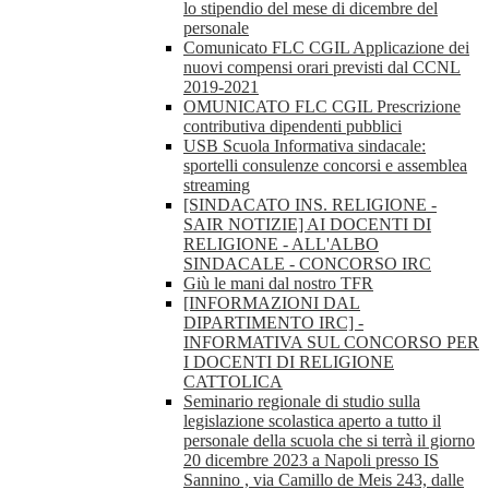
lo stipendio del mese di dicembre del
personale
Comunicato FLC CGIL Applicazione dei
nuovi compensi orari previsti dal CCNL
2019-2021
OMUNICATO FLC CGIL Prescrizione
contributiva dipendenti pubblici
USB Scuola Informativa sindacale:
sportelli consulenze concorsi e assemblea
streaming
[SINDACATO INS. RELIGIONE -
SAIR NOTIZIE] AI DOCENTI DI
RELIGIONE - ALL'ALBO
SINDACALE - CONCORSO IRC
Giù le mani dal nostro TFR
[INFORMAZIONI DAL
DIPARTIMENTO IRC] -
INFORMATIVA SUL CONCORSO PER
I DOCENTI DI RELIGIONE
CATTOLICA
Seminario regionale di studio sulla
legislazione scolastica aperto a tutto il
personale della scuola che si terrà il giorno
20 dicembre 2023 a Napoli presso IS
Sannino , via Camillo de Meis 243, dalle