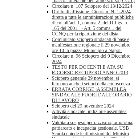
“pacco” di Natale dell’anno scorso (CGIL)
Circolare n. 107 Sciopero del 13/12/2024
Diritto di affissione. Circolare N. 1-2024
diretta a tutte le amministrazioni pubbliche
di cui all’art. 1, comma 2, del D.Lgs. n.
165 del 2001 - «Art. 5 comma 1 del
CCNQ per la ripartizione dei dista
Comunicato sciopero sindacati di base e
manifestazione regionale il 29 novembre
ore 10 in piazza Municipio a Napoli
Circolare n. 96 Sciopero del 9 Dicembre
2024
TESTO PER DOCENTI E ATA SU
RICORSO RECUPERO ANNO 2013
Sciopero generale 29 novembre: si
fermano anche i settori della conoscenza
ERRATA CORRIGE :ASSEMBLEA
SINDACALE FUORI DALL'ORARIO
DI LAVORO
Sciopero del 29 novembre 2024
Attività sindacale: indizione assemblea
sindacale
Valditara sospeso per razzismo, omofobia,
patriarcato e incapacità gestionale. USB
Scuola chiede le dimissioni del Ministro