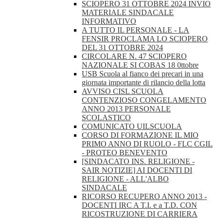
SCIOPERO 31 OTTOBRE 2024 INVIO
MATERIALE SINDACALE
INFORMATIVO
A TUTTO IL PERSONALE - LA
FENSIR PROCLAMA LO SCIOPERO
DEL 31 OTTOBRE 2024
CIRCOLARE N. 47 SCIOPERO
NAZIONALE SI COBAS 18 0ttobre
USB Scuola al fianco dei precari in una
giornata importante di rilancio della lotta
AVVISO CISL SCUOLA
CONTENZIOSO CONGELAMENTO
ANNO 2013 PERSONALE
SCOLASTICO
COMUNICATO UILSCUOLA
CORSO DI FORMAZIONE IL MIO
PRIMO ANNO DI RUOLO - FLC CGIL
- PROTEO BENEVENTO
[SINDACATO INS. RELIGIONE -
SAIR NOTIZIE] AI DOCENTI DI
RELIGIONE - ALL'ALBO
SINDACALE
RICORSO RECUPERO ANNO 2013 -
DOCENTI IRC A T.I. e a T.D. CON
RICOSTRUZIONE DI CARRIERA