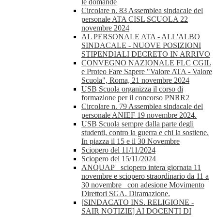
le domande
Circolare n. 83 Assemblea sindacale del
personale ATA CISL SCUOLA 22
novembre 2024
AL PERSONALE ATA - ALL'ALBO
SINDACALE - NUOVE POSIZIONI
STIPENDIALI DECRETO IN ARRIVO
CONVEGNO NAZIONALE FLC CGIL
e Proteo Fare Sapere "Valore ATA - Valore
Scuola", Roma, 21 novembre 2024
USB Scuola organizza il corso di
formazione per il concorso PNRR2
Circolare n. 79 Assemblea sindacale del
personale ANIEF 19 novembre 2024.
USB Scuola sempre dalla parte degli
studenti, contro la guerra e chi la sostiene.
In piazza il 15 e il 30 Novembre
Sciopero del 11/11/2024
Sciopero del 15/11/2024
ANQUAP_ sciopero intera giornata 11
novembre e sciopero straordinario da 11 a
30 novembre_ con adesione Movimento
Direttori SGA. Diramazione.
[SINDACATO INS. RELIGIONE -
SAIR NOTIZIE] AI DOCENTI DI