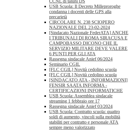
CCNL di taluni DS
USB Scuola: Il Decreto Milleproroghe
condanna i docenti delle GPS alla
precarietà
CIRCOLARE N. 238 SCIOPERO
NAZIONALE DEL 23-02-2024
[Sindacato Nazionale FederATA] ANCHE
I TRIBUNALI DI ROMA SIRACUSA E
CAMPOBASSO DICONO CHE IL
SERVIZIO MILITARE DEVE VALERE
6 PUNTI PER GLI ATA
Rassegna sindacale Anief 06/2024
Seminario CGIL
[FLC CGIL] Novità cedolino scuola
[FLC CGIL] Novità cedolino scuola
[SINDACATO ATA - INFORMAZIONI]
FENSIR SAATA INFORMA -
CERTIFICAZIONI INFORMATICHE
USB Scuola: Assemblea sindacale
streaming 1 febbraio ore 17
Rassegna sindacale Anief 03/2024
USB Scuola: Contratto scuola: quattro
soldi di aumento, vincoli sulla mobilità
stabiliti per contratto e personale ATA
sempre meno valorizzato