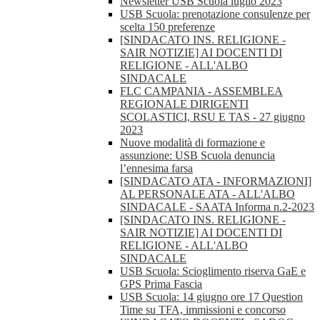
Newsletter USB Scuola luglio 2023
USB Scuola: prenotazione consulenze per
scelta 150 preferenze
[SINDACATO INS. RELIGIONE -
SAIR NOTIZIE] AI DOCENTI DI
RELIGIONE - ALL'ALBO
SINDACALE
FLC CAMPANIA - ASSEMBLEA
REGIONALE DIRIGENTI
SCOLASTICI, RSU E TAS - 27 giugno
2023
Nuove modalità di formazione e
assunzione: USB Scuola denuncia
l’ennesima farsa
[SINDACATO ATA - INFORMAZIONI]
AL PERSONALE ATA - ALL'ALBO
SINDACALE - SAATA Informa n.2-2023
[SINDACATO INS. RELIGIONE -
SAIR NOTIZIE] AI DOCENTI DI
RELIGIONE - ALL'ALBO
SINDACALE
USB Scuola: Scioglimento riserva GaE e
GPS Prima Fascia
USB Scuola: 14 giugno ore 17 Question
Time su TFA, immissioni e concorso