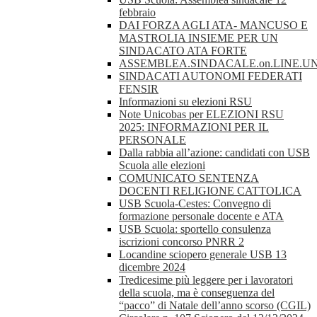
febbraio
DAI FORZA AGLI ATA- MANCUSO E
MASTROLIA INSIEME PER UN
SINDACATO ATA FORTE
ASSEMBLEA.SINDACALE.on.LINE.UN
SINDACATI AUTONOMI FEDERATI
FENSIR
Informazioni su elezioni RSU
Note Unicobas per ELEZIONI RSU
2025: INFORMAZIONI PER IL
PERSONALE
Dalla rabbia all’azione: candidati con USB
Scuola alle elezioni
COMUNICATO SENTENZA
DOCENTI RELIGIONE CATTOLICA
USB Scuola-Cestes: Convegno di
formazione personale docente e ATA
USB Scuola: sportello consulenza
iscrizioni concorso PNRR 2
Locandine sciopero generale USB 13
dicembre 2024
Tredicesime più leggere per i lavoratori
della scuola, ma è conseguenza del
“pacco” di Natale dell’anno scorso (CGIL)