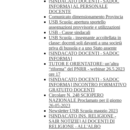
[SINDACATO DOCENTI - SADOC
INFORMA] AL PERSONALE
DOCENTE
Comunicato dimensionamento Provincia
USB Scuola: apertura sportello
assegnazioni provvisorie e utilizzazioni
USB - Cause sindacali
USB Scuola - insegnante accoltellata in
classe: docenti soli davanti a una società
priva di bussola e a uno Stato assente
[SINDACATO DOCENTI - SADOC
INFORMA]
TUTOR E ORIENTATORE: un’altra
“riforma” del PNRR - webinar 26.5.2023
ore 17
[SINDACATO DOCENTI - SADOC
INFORMA] INCONTRO FORMATIVO
GRATUITO DOCENTI
Circolare N. 248 SCIOPERO
NAZIONALE Proclamato per il giorno
26-05-2023
Newsletter USB Scuola maggio 2023
[SINDACATO INS. RELIGIONE -
SAIR NOTIZIE] AI DOCENTI DI
RELIGIONE - ALL'ALBO