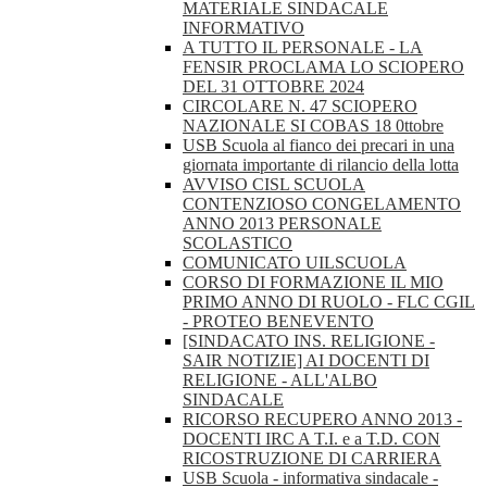
MATERIALE SINDACALE
INFORMATIVO
A TUTTO IL PERSONALE - LA
FENSIR PROCLAMA LO SCIOPERO
DEL 31 OTTOBRE 2024
CIRCOLARE N. 47 SCIOPERO
NAZIONALE SI COBAS 18 0ttobre
USB Scuola al fianco dei precari in una
giornata importante di rilancio della lotta
AVVISO CISL SCUOLA
CONTENZIOSO CONGELAMENTO
ANNO 2013 PERSONALE
SCOLASTICO
COMUNICATO UILSCUOLA
CORSO DI FORMAZIONE IL MIO
PRIMO ANNO DI RUOLO - FLC CGIL
- PROTEO BENEVENTO
[SINDACATO INS. RELIGIONE -
SAIR NOTIZIE] AI DOCENTI DI
RELIGIONE - ALL'ALBO
SINDACALE
RICORSO RECUPERO ANNO 2013 -
DOCENTI IRC A T.I. e a T.D. CON
RICOSTRUZIONE DI CARRIERA
USB Scuola - informativa sindacale -