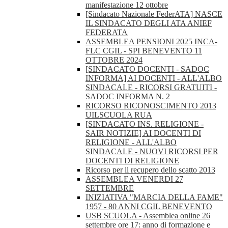
manifestazione 12 ottobre
[Sindacato Nazionale FederATA] NASCE
IL SINDACATO DEGLI ATA ANIEF
FEDERATA
ASSEMBLEA PENSIONI 2025 INCA-
FLC CGIL - SPI BENEVENTO 11
OTTOBRE 2024
[SINDACATO DOCENTI - SADOC
INFORMA] AI DOCENTI - ALL'ALBO
SINDACALE - RICORSI GRATUITI -
SADOC INFORMA N. 2
RICORSO RICONOSCIMENTO 2013
UILSCUOLA RUA
[SINDACATO INS. RELIGIONE -
SAIR NOTIZIE] AI DOCENTI DI
RELIGIONE - ALL'ALBO
SINDACALE - NUOVI RICORSI PER
DOCENTI DI RELIGIONE
Ricorso per il recupero dello scatto 2013
ASSEMBLEA VENERDI 27
SETTEMBRE
INIZIATIVA "MARCIA DELLA FAME"
1957 - 80 ANNI CGIL BENEVENTO
USB SCUOLA - Assemblea online 26
settembre ore 17: anno di formazione e