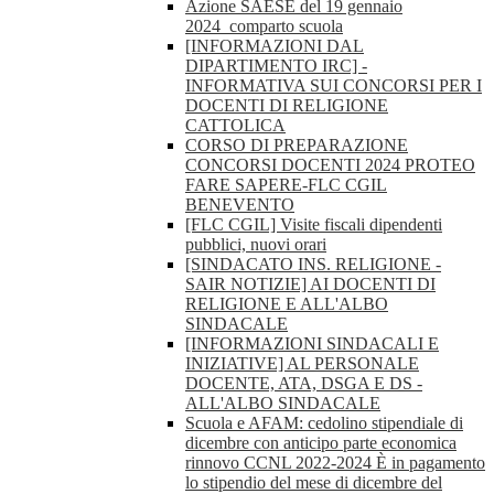
Azione SAESE del 19 gennaio
2024_comparto scuola
[INFORMAZIONI DAL
DIPARTIMENTO IRC] -
INFORMATIVA SUI CONCORSI PER I
DOCENTI DI RELIGIONE
CATTOLICA
CORSO DI PREPARAZIONE
CONCORSI DOCENTI 2024 PROTEO
FARE SAPERE-FLC CGIL
BENEVENTO
[FLC CGIL] Visite fiscali dipendenti
pubblici, nuovi orari
[SINDACATO INS. RELIGIONE -
SAIR NOTIZIE] AI DOCENTI DI
RELIGIONE E ALL'ALBO
SINDACALE
[INFORMAZIONI SINDACALI E
INIZIATIVE] AL PERSONALE
DOCENTE, ATA, DSGA E DS -
ALL'ALBO SINDACALE
Scuola e AFAM: cedolino stipendiale di
dicembre con anticipo parte economica
rinnovo CCNL 2022-2024 È in pagamento
lo stipendio del mese di dicembre del