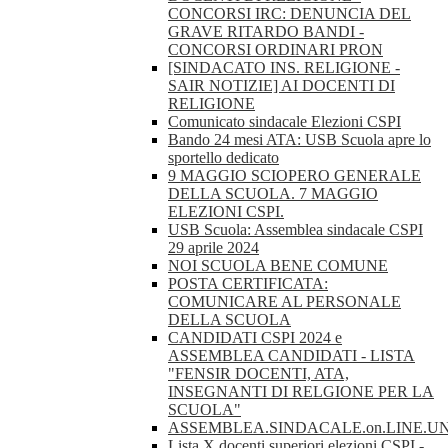
CONCORSI IRC: DENUNCIA DEL
GRAVE RITARDO BANDI -
CONCORSI ORDINARI PRON
[SINDACATO INS. RELIGIONE -
SAIR NOTIZIE] AI DOCENTI DI
RELIGIONE
Comunicato sindacale Elezioni CSPI
Bando 24 mesi ATA: USB Scuola apre lo
sportello dedicato
9 MAGGIO SCIOPERO GENERALE
DELLA SCUOLA. 7 MAGGIO
ELEZIONI CSPI.
USB Scuola: Assemblea sindacale CSPI
29 aprile 2024
NOI SCUOLA BENE COMUNE
POSTA CERTIFICATA:
COMUNICARE AL PERSONALE
DELLA SCUOLA
CANDIDATI CSPI 2024 e
ASSEMBLEA CANDIDATI - LISTA
"FENSIR DOCENTI, ATA,
INSEGNANTI DI RELGIONE PER LA
SCUOLA"
ASSEMBLEA.SINDACALE.on.LINE.U
Lista X docenti superiori elezioni CSPI -