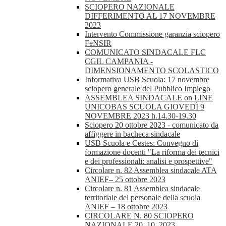
SCIOPERO NAZIONALE
DIFFERIMENTO AL 17 NOVEMBRE
2023
Intervento Commissione garanzia sciopero
FeNSIR
COMUNICATO SINDACALE FLC
CGIL CAMPANIA -
DIMENSIONAMENTO SCOLASTICO
Informativa USB Scuola: 17 novembre
sciopero generale del Pubblico Impiego
ASSEMBLEA SINDACALE on LINE
UNICOBAS SCUOLA GIOVEDÌ 9
NOVEMBRE 2023 h.14.30-19.30
Sciopero 20 ottobre 2023 - comunicato da
affiggere in bacheca sindacale
USB Scuola e Cestes: Convegno di
formazione docenti "La riforma dei tecnici
e dei professionali: analisi e prospettive"
Circolare n. 82 Assemblea sindacale ATA
ANIEF– 25 ottobre 2023
Circolare n. 81 Assemblea sindacale
territoriale del personale della scuola
ANIEF – 18 ottobre 2023
CIRCOLARE N. 80 SCIOPERO
NAZIONALE 20_10_2023