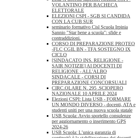
VOLANTINO PER BACHECA
ELETTORALE
ELEZIONI CSPI - SGB SI CANDIDA
CON LA CUB SUR
seminario formativo Cisl Scuola Irpinia
Sannio "Star bene a scuola": sfide e
contraddizioni.
CORSO DI PREPARAZIONE PROTEO
-FLC CGIL BN - TFA SOSTEGNO IX
CICLO
[SINDACATO INS. RELIGIONE -
SAIR NOTIZIE] AI DOCENTI DI
RELIGIONE - ALL'ALBO
SINDACALE - CORSI DI
PREPARAZIONE CONCORSUALI
CIRC.OLARE N. 295 .SCIOPERO
NAZIONALE 10 APRILE 2024
Elezioni CSPI: Lista USB - FORMARE
UN MONDO DIVERSO - docenti, ATA e
studenti uniti per una nuova scuola statale
USB Scuola: Avvio sportello consulenze
per aggiornamento o inserimento GPS
2024-26
USB Scuola: L’unica garanzia di
continuità è la stabilizzazione dei docenti