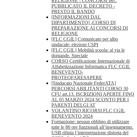
RELIGIONE - CONCORSI IRC
PUBBLICATO IL DECRETO -
PRESTO IL BANDO
[INFORMAZIONI DAL
DIPARTIMENTO] -CORSO DI
PREPARAZIONE AI CONCORSI DI
RELIGIONE
[FLC CGIL] Comunicato per albo
sindacale: elezioni CSPI
[FLC CGIL] Mobilità scuola: al via le
domande. Speciale
CORSO Certificazione Internazionale di
Alfabetizzazione Informatica FLC CGIL
BENEVENTO-
PROTEOFARESAPERE
[Sindacato Nazionale FederATA]
PERCORSI ABILITANTI CORSO 30
CFU art.13. ISCRIZIONI APERTE FINO
AL 05 MARZO 2024 SCONTO PER I
PARENTI DELGI AT
VOLANTINO RICORSI FLC CGIL
BENEVENTO 2024
Formazione: nessun obbligo di utilizzare
tutte le 80 ore funzionali all’insegnamento.
USB rifiuta l’interpretazione distorta del