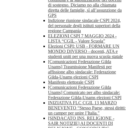
di sostegno. Diciamo no alla chiamata
diretta delle famiglie, sì all’assunzione da
GPS
Indizione riunione sindacale CSPI 2024,
del personale degli istituti superiori della
regione Campania
ELEZIONI CSPI 7 MAGGIO 2024 -
LISTA “CGIL - Valore Scuola”
Elezioni CSPI: USB - FORMARE UN
MONDO DIVERSO - docenti, ATA e
studenti uniti per una nuova scuola statale
[Comunicazioni Federazione Gilda
Unams] Trasmissione Manifesti per
affissione albo sindacale: Federazione
Gilda-Unams elezioni CSPI
Manifesto elettorale CSPI
[Comunicazioni Federazione Gilda
Unams] Comunicato per albo sindacale:
Federazione Gilda-Unams elezioni CSPI
INIZIATIVA FLC CGIL 13 MARZO
BENEVENTO “Stesso Paese, stessi diritti:
un camper per unire l’Italia."
[SINDACATO INS. RELIGIONE -
SAIR NOTIZIE] AI DOCENTI DI