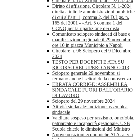
Circolare n. 107 Sciopero del 13/12/2024
Diritto di affissione. Circolare N. 1-2024
diretta a tutte le amministrazioni pubbliche
di cui all’art. 1, comma 2, del D.Lgs. n.
165 del 2001 - «Art. 5 comma 1 del
CCNQ per la ripartizione dei dista
Comunicato sciopero sindacati di base e
manifestazione regionale il 29 novembre
ore 10 in piazza Municipio a Napoli
Circolare n. 96 Sciopero del 9 Dicembre
2024
TESTO PER DOCENTI E ATA SU
RICORSO RECUPERO ANNO 2013
Sciopero generale 29 novembre: si
fermano anche i settori della conoscenza
ERRATA CORRIGE :ASSEMBLEA
SINDACALE FUORI DALL'ORARIO
DI LAVORO
Sciopero del 29 novembre 2024
Attività sindacale: indizione assemblea
sindacale
Valditara sospeso per razzismo, omofobia,
patriarcato e incapacità gestionale. USB
Scuola chiede le dimissioni del Ministro
Nuove posizioni economiche ATA: al via