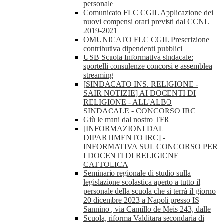
personale
Comunicato FLC CGIL Applicazione dei
nuovi compensi orari previsti dal CCNL
2019-2021
OMUNICATO FLC CGIL Prescrizione
contributiva dipendenti pubblici
USB Scuola Informativa sindacale:
sportelli consulenze concorsi e assemblea
streaming
[SINDACATO INS. RELIGIONE -
SAIR NOTIZIE] AI DOCENTI DI
RELIGIONE - ALL'ALBO
SINDACALE - CONCORSO IRC
Giù le mani dal nostro TFR
[INFORMAZIONI DAL
DIPARTIMENTO IRC] -
INFORMATIVA SUL CONCORSO PER
I DOCENTI DI RELIGIONE
CATTOLICA
Seminario regionale di studio sulla
legislazione scolastica aperto a tutto il
personale della scuola che si terrà il giorno
20 dicembre 2023 a Napoli presso IS
Sannino , via Camillo de Meis 243, dalle
Scuola, riforma Valditara secondaria di