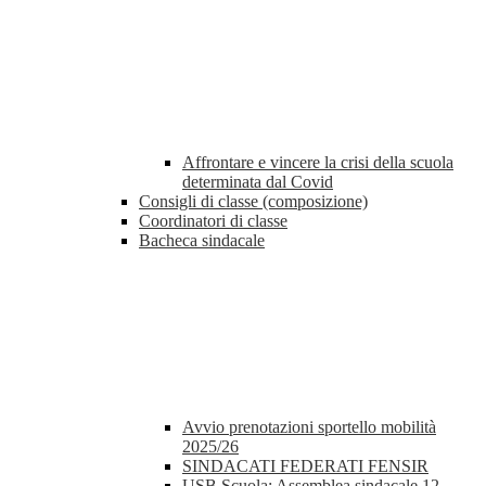
Affrontare e vincere la crisi della scuola
determinata dal Covid
Consigli di classe (composizione)
Coordinatori di classe
Bacheca sindacale
Avvio prenotazioni sportello mobilità
2025/26
SINDACATI FEDERATI FENSIR
USB Scuola: Assemblea sindacale 12