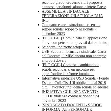
secondo grado: Governo ritiri proposta
dannosa per alunni, alunne e intero Paese
ASSEMBLEA SINDACALE
FEDERAZIONE UILSCUOLA RUA
IRC
Comparto e area istruzione e ricerca -
settore scuola: sciopero nazionale 7
dicembre 2023
[FLC CGIL] Comunicato su applicazione
nuovi compensi orari previsti dal contratto
Sciopero: indizione sciopero
USB Scuola Informativa sindacale: Carta
del Docente, il MIM ancora non adempie
ai propri doveri
[FLC CGIL] Come sta cambiando la
scuola secondaria: un incontro per
approfondire le riforme imminenti
Informativa sindacale USB Scuola - Fondo
Espero: Cgil-Cisl-Uil obbligano dal 2019
tutti i lavoratori/trici della scuola ad aderire
INIZIATIVA CGIL BENEVENTO
"STOP violenza contro le donne" 24
novembre 2023
[SINDACATO DOCENTI - SADOC
INFORMA] AL PERSONALE