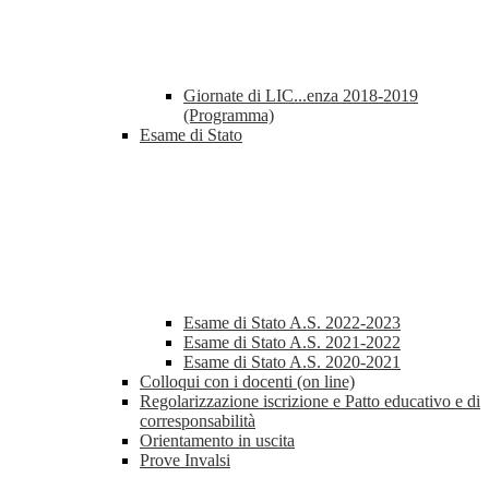
Giornate di LIC...enza 2018-2019
(Programma)
Esame di Stato
Esame di Stato A.S. 2022-2023
Esame di Stato A.S. 2021-2022
Esame di Stato A.S. 2020-2021
Colloqui con i docenti (on line)
Regolarizzazione iscrizione e Patto educativo e di
corresponsabilità
Orientamento in uscita
Prove Invalsi