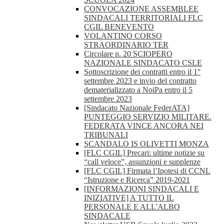
CONVOCAZIONE ASSEMBLEE
SINDACALI TERRITORIALI FLC
CGIL BENEVENTO
VOLANTINO CORSO
STRAORDINARIO TER
Circolare n. 20 SCIOPERO
NAZIONALE SINDACATO CSLE
Sottoscrizione dei contratti entro il 1°
settembre 2023 e invio del contratto
dematerializzato a NoiPa entro il 5
settembre 2023
[Sindacato Nazionale FederATA]
PUNTEGGIO SERVIZIO MILITARE.
FEDERATA VINCE ANCORA NEI
TRIBUNALI
SCANDALO IS OLIVETTI MONZA
[FLC CGIL] Precari: ultime notizie su
“call veloce”, assunzioni e supplenze
[FLC CGIL] Firmata l’Ipotesi di CCNL
“Istruzione e Ricerca” 2019-2021
[INFORMAZIONI SINDACALI E
INIZIATIVE] A TUTTO IL
PERSONALE E ALL'ALBO
SINDACALE