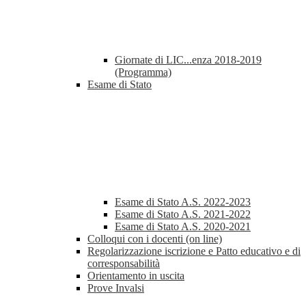
Giornate di LIC...enza 2018-2019
(Programma)
Esame di Stato
Esame di Stato A.S. 2022-2023
Esame di Stato A.S. 2021-2022
Esame di Stato A.S. 2020-2021
Colloqui con i docenti (on line)
Regolarizzazione iscrizione e Patto educativo e di
corresponsabilità
Orientamento in uscita
Prove Invalsi