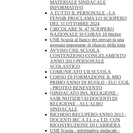
MATERIALE SINDACALE
INFORMATIVO
A TUTTO IL PERSONALE - LA
FENSIR PROCLAMA LO SCIOPERO
DEL 31 OTTOBRE 2024
CIRCOLARE N. 47 SCIOPERO
NAZIONALE SI COBAS 18 0ttobre
USB Scuola al fianco dei precari in una
giornata importante di rilancio della lotta
AVVISO CISL SCUOLA
CONTENZIOSO CONGELAMENTO
ANNO 2013 PERSONALE
SCOLASTICO
COMUNICATO UILSCUOLA
CORSO DI FORMAZIONE IL MIO
PRIMO ANNO DI RUOLO - FLC CGIL
- PROTEO BENEVENTO
[SINDACATO INS. RELIGIONE -
SAIR NOTIZIE] AI DOCENTI DI
RELIGIONE - ALL'ALBO
SINDACALE
RICORSO RECUPERO ANNO 2013 -
DOCENTI IRC A T.I. e a T.D. CON
RICOSTRUZIONE DI CARRIERA
USB Scuola - informativa sindacale -