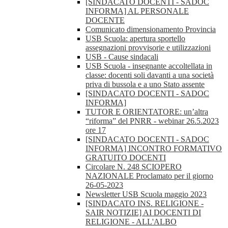
[SINDACATO DOCENTI - SADOC
INFORMA] AL PERSONALE
DOCENTE
Comunicato dimensionamento Provincia
USB Scuola: apertura sportello
assegnazioni provvisorie e utilizzazioni
USB - Cause sindacali
USB Scuola - insegnante accoltellata in
classe: docenti soli davanti a una società
priva di bussola e a uno Stato assente
[SINDACATO DOCENTI - SADOC
INFORMA]
TUTOR E ORIENTATORE: un’altra
“riforma” del PNRR - webinar 26.5.2023
ore 17
[SINDACATO DOCENTI - SADOC
INFORMA] INCONTRO FORMATIVO
GRATUITO DOCENTI
Circolare N. 248 SCIOPERO
NAZIONALE Proclamato per il giorno
26-05-2023
Newsletter USB Scuola maggio 2023
[SINDACATO INS. RELIGIONE -
SAIR NOTIZIE] AI DOCENTI DI
RELIGIONE - ALL'ALBO