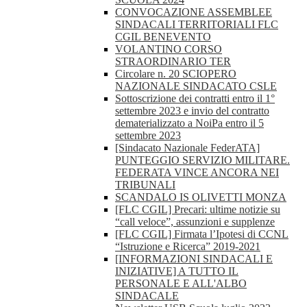
CONVOCAZIONE ASSEMBLEE
SINDACALI TERRITORIALI FLC
CGIL BENEVENTO
VOLANTINO CORSO
STRAORDINARIO TER
Circolare n. 20 SCIOPERO
NAZIONALE SINDACATO CSLE
Sottoscrizione dei contratti entro il 1°
settembre 2023 e invio del contratto
dematerializzato a NoiPa entro il 5
settembre 2023
[Sindacato Nazionale FederATA]
PUNTEGGIO SERVIZIO MILITARE.
FEDERATA VINCE ANCORA NEI
TRIBUNALI
SCANDALO IS OLIVETTI MONZA
[FLC CGIL] Precari: ultime notizie su
“call veloce”, assunzioni e supplenze
[FLC CGIL] Firmata l’Ipotesi di CCNL
“Istruzione e Ricerca” 2019-2021
[INFORMAZIONI SINDACALI E
INIZIATIVE] A TUTTO IL
PERSONALE E ALL'ALBO
SINDACALE