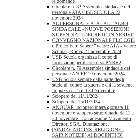
le domande
Circolare n. 83 Assemblea sindacale del
personale ATA CISL SCUOLA 22
novembre 2024
AL PERSONALE ATA - ALL'ALBO
SINDACALE - NUOVE POSIZIONI
STIPENDIALI DECRETO IN ARRIVO
CONVEGNO NAZIONALE FLC CGIL
e Proteo Fare Sapere "Valore ATA - Valore
Scuola", Roma, 21 novembre 2024
USB Scuola organizza il corso di
formazione per il concorso PNRR2
Circolare n. 79 Assemblea sindacale del
personale ANIEF 19 novembre 2024.
USB Scuola sempre dalla parte degli
studenti, contro la guerra e chi la sostiene.
In piazza il 15 e il 30 Novembre
Sciopero del 11/11/2024
Sciopero del 15/11/2024
ANQUAP_ sciopero intera giornata 11
novembre e sciopero straordinario da 11 a
30 novembre_ con adesione Movimento
Direttori SGA. Diramazione.
[SINDACATO INS. RELIGIONE -
SAIR NOTIZIE] AI DOCENTI DI