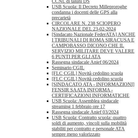
CCNL di taluni DS
USB Scuola: Il Decreto Milleproroghe
condanna i docenti delle GPS alla
precarietà
CIRCOLARE N. 238 SCIOPERO
NAZIONALE DEL 23-02-2024
[Sindacato Nazionale FederATA] ANCHE
I TRIBUNALI DI ROMA SIRACUSA E
CAMPOBASSO DICONO CHE IL
SERVIZIO MILITARE DEVE VALERE
6 PUNTI PER GLI ATA
Rassegna sindacale Anief 06/2024
Seminario CGIL
[FLC CGIL] Novità cedolino scuola
[FLC CGIL] Novità cedolino scuola
[SINDACATO ATA - INFORMAZIONI]
FENSIR SAATA INFORMA -
CERTIFICAZIONI INFORMATICHE
USB Scuola: Assemblea sindacale
streaming 1 febbraio ore 17
Rassegna sindacale Anief 03/2024
USB Scuola: Contratto scuola: quattro
soldi di aumento, vincoli sulla mobilità
stabiliti per contratto e personale ATA
sempre meno valorizzato