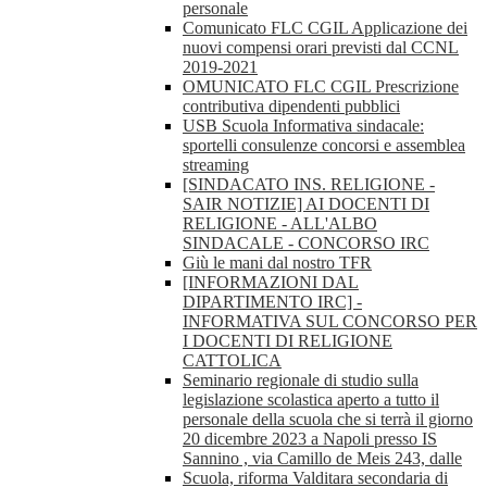
personale
Comunicato FLC CGIL Applicazione dei
nuovi compensi orari previsti dal CCNL
2019-2021
OMUNICATO FLC CGIL Prescrizione
contributiva dipendenti pubblici
USB Scuola Informativa sindacale:
sportelli consulenze concorsi e assemblea
streaming
[SINDACATO INS. RELIGIONE -
SAIR NOTIZIE] AI DOCENTI DI
RELIGIONE - ALL'ALBO
SINDACALE - CONCORSO IRC
Giù le mani dal nostro TFR
[INFORMAZIONI DAL
DIPARTIMENTO IRC] -
INFORMATIVA SUL CONCORSO PER
I DOCENTI DI RELIGIONE
CATTOLICA
Seminario regionale di studio sulla
legislazione scolastica aperto a tutto il
personale della scuola che si terrà il giorno
20 dicembre 2023 a Napoli presso IS
Sannino , via Camillo de Meis 243, dalle
Scuola, riforma Valditara secondaria di