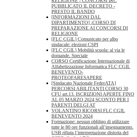
RELIGIONE - CONCORSI IRC
PUBBLICATO IL DECRETO -
PRESTO IL BANDO
[INFORMAZIONI DAL
DIPARTIMENTO] -CORSO DI
PREPARAZIONE AI CONCORSI DI
RELIGIONE
[FLC CGIL] Comunicato per albo
sindacale: elezioni CSPI
[FLC CGIL] Mobilità scuola: al via le
domande. Speciale
CORSO Certificazione Internazionale di
Alfabetizzazione Informatica FLC CGIL
BENEVENTO-
PROTEOFARESAPERE
[Sindacato Nazionale FederATA]
PERCORSI ABILITANTI CORSO 30
CFU art.13. ISCRIZIONI APERTE FINO
AL 05 MARZO 2024 SCONTO PER I
PARENTI DELGI AT
VOLANTINO RICORSI FLC CGIL
BENEVENTO 2024
Formazione: nessun obbligo di utilizzare
tutte le 80 ore funzionali all’insegnamento.
USB rifiuta l’interpretazione distorta del