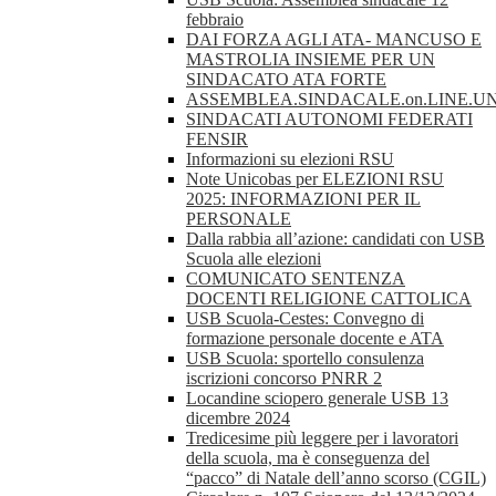
febbraio
DAI FORZA AGLI ATA- MANCUSO E
MASTROLIA INSIEME PER UN
SINDACATO ATA FORTE
ASSEMBLEA.SINDACALE.on.LINE.UN
SINDACATI AUTONOMI FEDERATI
FENSIR
Informazioni su elezioni RSU
Note Unicobas per ELEZIONI RSU
2025: INFORMAZIONI PER IL
PERSONALE
Dalla rabbia all’azione: candidati con USB
Scuola alle elezioni
COMUNICATO SENTENZA
DOCENTI RELIGIONE CATTOLICA
USB Scuola-Cestes: Convegno di
formazione personale docente e ATA
USB Scuola: sportello consulenza
iscrizioni concorso PNRR 2
Locandine sciopero generale USB 13
dicembre 2024
Tredicesime più leggere per i lavoratori
della scuola, ma è conseguenza del
“pacco” di Natale dell’anno scorso (CGIL)