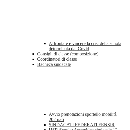
Affrontare e vincere la crisi della scuola
determinata dal Covid
Consigli di classe (composizione)
Coordinatori di classe
Bacheca sindacale
Avvio prenotazioni sportello mobilità
2025/26
SINDACATI FEDERATI FENSIR
USB Scuola: Assemblea sindacale 12