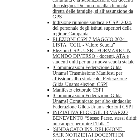
di sostegno. Diciamo no alla chiamata
diretta delle famiglie, sì all’assunzione da
GPS
Indizione riunione sindacale CSPI 2024,
del personale degli istituti superiori della
regione Campania
ELEZIONI CSPI 7 MAGGIO 2024 -
LISTA “CGIL - Valore Scuola”
Elezioni CSPI: USB - FORMARE UN
MONDO DIVERSO - docenti, ATA e
studenti uniti per una nuova scuola statale
[Comunicazioni Federazione Gilda
Unams] Trasmissione Manifesti per
affissione albo sindacale: Federazione
Gilda-Unams elezioni CSPI
Manifesto elettorale CSPI
[Comunicazioni Federazione Gilda
Unams] Comunicato per albo sindacale:
Federazione Gilda-Unams elezioni CSPI
INIZIATIVA FLC CGIL 13 MARZO
BENEVENTO “Stesso Paese, stessi diritti:
un camper per unire l’Italia."
[SINDACATO INS. RELIGIONE -
SAIR NOTIZIE] AI DOCENTI DI