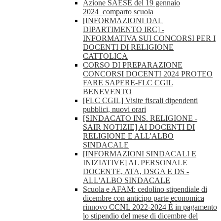
Azione SAESE del 19 gennaio
2024_comparto scuola
[INFORMAZIONI DAL
DIPARTIMENTO IRC] -
INFORMATIVA SUI CONCORSI PER I
DOCENTI DI RELIGIONE
CATTOLICA
CORSO DI PREPARAZIONE
CONCORSI DOCENTI 2024 PROTEO
FARE SAPERE-FLC CGIL
BENEVENTO
[FLC CGIL] Visite fiscali dipendenti
pubblici, nuovi orari
[SINDACATO INS. RELIGIONE -
SAIR NOTIZIE] AI DOCENTI DI
RELIGIONE E ALL'ALBO
SINDACALE
[INFORMAZIONI SINDACALI E
INIZIATIVE] AL PERSONALE
DOCENTE, ATA, DSGA E DS -
ALL'ALBO SINDACALE
Scuola e AFAM: cedolino stipendiale di
dicembre con anticipo parte economica
rinnovo CCNL 2022-2024 È in pagamento
lo stipendio del mese di dicembre del