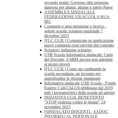
secondo grado: Governo ritiri proposta
dannosa per alunni, alunne e intero Paese
ASSEMBLEA SINDACALE
FEDERAZIONE UILSCUOLA RUA
IRC
Comparto e area istruzione e ricerca -
settore scuola: sciopero nazionale 7
dicembre 2023
[FLC CGIL] Comunicato su applicazione
nuovi compensi orari previsti dal contratto
Sciopero: indizione sciopero
USB Scuola Informativa sindacale: Carta
del Docente, il MIM ancora non adempie
ai propri doveri
[FLC CGIL] Come sta cambiando la
scuola secondaria: un incontro per
approfondire le riforme imminenti
Informativa sindacale USB Scuola - Fondo
Espero: Cgil-Cisl-Uil obbligano dal 2019
tutti i lavoratori/trici della scuola ad aderire
INIZIATIVA CGIL BENEVENTO
"STOP violenza contro le donne" 24
novembre 2023
[SINDACATO DOCENTI - SADOC
INFORMA] AL PERSONALE