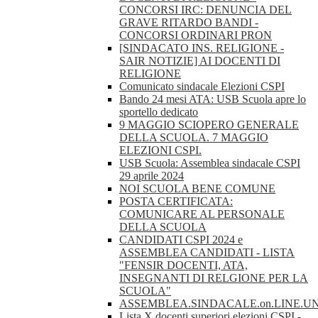
CONCORSI IRC: DENUNCIA DEL
GRAVE RITARDO BANDI -
CONCORSI ORDINARI PRON
[SINDACATO INS. RELIGIONE -
SAIR NOTIZIE] AI DOCENTI DI
RELIGIONE
Comunicato sindacale Elezioni CSPI
Bando 24 mesi ATA: USB Scuola apre lo
sportello dedicato
9 MAGGIO SCIOPERO GENERALE
DELLA SCUOLA. 7 MAGGIO
ELEZIONI CSPI.
USB Scuola: Assemblea sindacale CSPI
29 aprile 2024
NOI SCUOLA BENE COMUNE
POSTA CERTIFICATA:
COMUNICARE AL PERSONALE
DELLA SCUOLA
CANDIDATI CSPI 2024 e
ASSEMBLEA CANDIDATI - LISTA
"FENSIR DOCENTI, ATA,
INSEGNANTI DI RELGIONE PER LA
SCUOLA"
ASSEMBLEA.SINDACALE.on.LINE.U
Lista X docenti superiori elezioni CSPI -