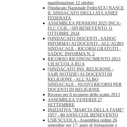
manifestazione 12 ottobre
[Sindacato Nazionale FederATA] NASCE
IL SINDACATO DEGLI ATA ANIEF
FEDERATA
ASSEMBLEA PENSIONI 2025 INCA-
FLC CGIL - SPI BENEVENTO 11
OTTOBRE 2024
[SINDACATO DOCENTI - SADOC
INFORMA] AI DOCENTI - ALL'ALBO
SINDACALE - RICORSI GRATUITI -
SADOC INFORMA N. 2
RICORSO RICONOSCIMENTO 2013
UILSCUOLA RUA
[SINDACATO INS. RELIGIONE -
SAIR NOTIZIE] AI DOCENTI DI
RELIGIONE - ALL'ALBO
SINDACALE - NUOVI RICORSI PER
DOCENTI DI RELIGIONE
Ricorso per il recupero dello scatto 2013
ASSEMBLEA VENERDI 27
SETTEMBRE
INIZIATIVA "MARCIA DELLA FAME"
1957 - 80 ANNI CGIL BENEVENTO
USB SCUOLA - Assemblea online 26
settembre ore 17: anno di formazione e