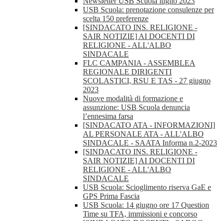
Newsletter USB Scuola luglio 2023
USB Scuola: prenotazione consulenze per
scelta 150 preferenze
[SINDACATO INS. RELIGIONE -
SAIR NOTIZIE] AI DOCENTI DI
RELIGIONE - ALL'ALBO
SINDACALE
FLC CAMPANIA - ASSEMBLEA
REGIONALE DIRIGENTI
SCOLASTICI, RSU E TAS - 27 giugno
2023
Nuove modalità di formazione e
assunzione: USB Scuola denuncia
l’ennesima farsa
[SINDACATO ATA - INFORMAZIONI]
AL PERSONALE ATA - ALL'ALBO
SINDACALE - SAATA Informa n.2-2023
[SINDACATO INS. RELIGIONE -
SAIR NOTIZIE] AI DOCENTI DI
RELIGIONE - ALL'ALBO
SINDACALE
USB Scuola: Scioglimento riserva GaE e
GPS Prima Fascia
USB Scuola: 14 giugno ore 17 Question
Time su TFA, immissioni e concorso