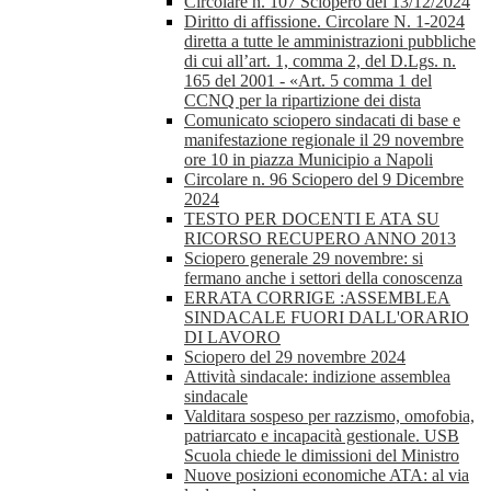
Circolare n. 107 Sciopero del 13/12/2024
Diritto di affissione. Circolare N. 1-2024
diretta a tutte le amministrazioni pubbliche
di cui all’art. 1, comma 2, del D.Lgs. n.
165 del 2001 - «Art. 5 comma 1 del
CCNQ per la ripartizione dei dista
Comunicato sciopero sindacati di base e
manifestazione regionale il 29 novembre
ore 10 in piazza Municipio a Napoli
Circolare n. 96 Sciopero del 9 Dicembre
2024
TESTO PER DOCENTI E ATA SU
RICORSO RECUPERO ANNO 2013
Sciopero generale 29 novembre: si
fermano anche i settori della conoscenza
ERRATA CORRIGE :ASSEMBLEA
SINDACALE FUORI DALL'ORARIO
DI LAVORO
Sciopero del 29 novembre 2024
Attività sindacale: indizione assemblea
sindacale
Valditara sospeso per razzismo, omofobia,
patriarcato e incapacità gestionale. USB
Scuola chiede le dimissioni del Ministro
Nuove posizioni economiche ATA: al via