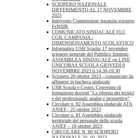
SCIOPERO NAZIONALE
DIFFERIMENTO AL 17 NOVEMBRE
2023
Intervento Commissione garanzia sciopero
FeNSIR
COMUNICATO SINDACALE FLC
CGIL CAMPANIA -
DIMENSIONAMENTO SCOLASTICO
Informativa USB Scuola: 17 novembre
sciopero generale del Pubblico Impiego
ASSEMBLEA SINDACALE on LINE
UNICOBAS SCUOLA GIOVEDÌ 9
NOVEMBRE 2023 h.14.30-19.30
Sciopero 20 ottobre 2023 - comunicato da
affiggere in bacheca sindacale
USB Scuola e Cestes: Convegno di
formazione docenti "La riforma dei tecnici
e dei professionali: analisi e prospettive"
Circolare n. 82 Assemblea sindacale ATA
ANIEF– 25 ottobre 2023
Circolare n. 81 Assemblea sindacale
territoriale del personale della scuola
ANIEF – 18 ottobre 2023
CIRCOLARE N. 80 SCIOPERO
NAZIONALE 20_10_2023