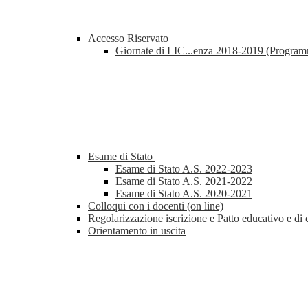
Accesso Riservato
Giornate di LIC...enza 2018-2019 (Progra
Esame di Stato
Esame di Stato A.S. 2022-2023
Esame di Stato A.S. 2021-2022
Esame di Stato A.S. 2020-2021
Colloqui con i docenti (on line)
Regolarizzazione iscrizione e Patto educativo e di 
Orientamento in uscita