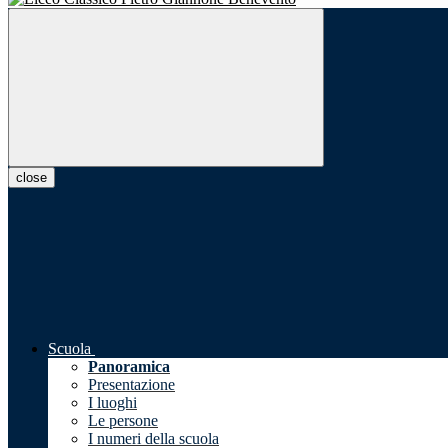
close
Scuola
Panoramica
Presentazione
I luoghi
Le persone
I numeri della scuola