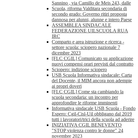
Sannino , via Camillo de Meis 243, dalle
Scuola, riforma Valditara secondaria di
secondo grado: Governo ritiri proposta
dannosa per alunni, alunne e intero Paese
ASSEMBLEA SINDACALE
FEDERAZIONE UILSCUOLA RUA
IRC
Comparto e area istruzione e ricerca -
settore scuola: sciopero nazionale 7
dicembre 2023
[FLC CGIL] Comunicato su applicazione
nuovi compensi orari previsti dal contratto
Sciopero: indizione sciopero
USB Scuola Informativa sindacale: Carta
del Docente, il MIM ancora non adempie
ai propri doveri
[FLC CGIL] Come sta cambiando la
scuola secondaria: un incontro per
approfondire le riforme imminenti
Informativa sindacale USB Scuola - Fondo
Espero: Cgil-Cisl-Uil obbligano dal 2019
tutti i lavoratori/trici della scuola ad aderire
INIZIATIVA CGIL BENEVENTO
"STOP violenza contro le donne" 24
novembre 2023