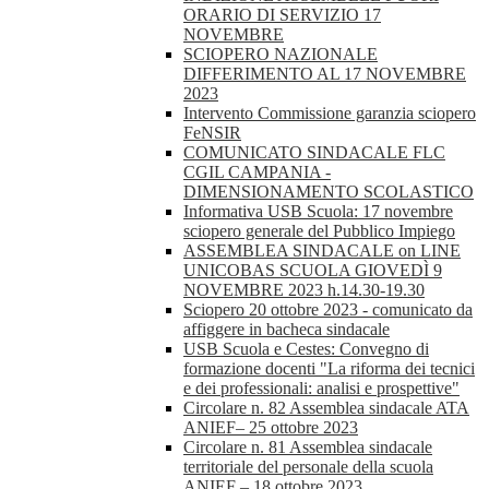
ORARIO DI SERVIZIO 17
NOVEMBRE
SCIOPERO NAZIONALE
DIFFERIMENTO AL 17 NOVEMBRE
2023
Intervento Commissione garanzia sciopero
FeNSIR
COMUNICATO SINDACALE FLC
CGIL CAMPANIA -
DIMENSIONAMENTO SCOLASTICO
Informativa USB Scuola: 17 novembre
sciopero generale del Pubblico Impiego
ASSEMBLEA SINDACALE on LINE
UNICOBAS SCUOLA GIOVEDÌ 9
NOVEMBRE 2023 h.14.30-19.30
Sciopero 20 ottobre 2023 - comunicato da
affiggere in bacheca sindacale
USB Scuola e Cestes: Convegno di
formazione docenti "La riforma dei tecnici
e dei professionali: analisi e prospettive"
Circolare n. 82 Assemblea sindacale ATA
ANIEF– 25 ottobre 2023
Circolare n. 81 Assemblea sindacale
territoriale del personale della scuola
ANIEF – 18 ottobre 2023