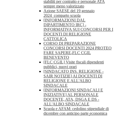
stabiliti per contratto e personale ATA
sempre meno valorizzato
Azione SAESE del 19 gennaio
2024_comparto scuola
[INFORMAZIONI DAL
DIPARTIMENTO IRC] -
INFORMATIVA SUI CONCORSI PER I
DOCENTI DI RELIGIONE
CATTOLICA
CORSO DI PREPARAZIONE
CONCORSI DOCENTI 2024 PROTEO
FARE SAPERE-FLC CGIL
BENEVENTO
[FLC CGIL] Visite fiscali dipendenti
pubblici, nuovi orari
[SINDACATO INS. RELIGIONE -
SAIR NOTIZIE] AI DOCENTI DI
RELIGIONE E ALL'ALBO
SINDACALE
[INFORMAZIONI SINDACALI E
INIZIATIVE] AL PERSONALE
DOCENTE, ATA, DSGA E DS -
ALL'ALBO SINDACALE
Scuola e AFAM: cedolino stipendiale di
dicembre con anticipo parte economica