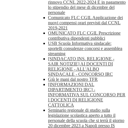
rinnovo CCNL 2022-2024 È in pagamento
lo stipendio del mese di dicembre del
personale
Comunicato FLC CGIL Applicazione dei
nuovi compensi orari previsti dal CCNL
2019-2021
OMUNICATO FLC CGIL Prescrizione
contributiva dipendenti pubblici
USB Scuola Informativa sindacale:
sportelli consulenze concorsi e assemblea
streaming
[SINDACATO INS. RELIGIONE -
SAIR NOTIZIE] AI DOCENTI DI
RELIGIONE - ALL'ALBO
SINDACALE - CONCORSO IRC
Giù le mani dal nostro TFR
[INFORMAZIONI DAL
DIPARTIMENTO IRC] -
INFORMATIVA SUL CONCORSO PER
I DOCENTI DI RELIGIONE
CATTOLICA
Seminario regionale di studio sulla
legislazione scolastica aperto a tutto il
personale della scuola che si terrà il giorno
20 dicembre 2023 a Napoli presso IS