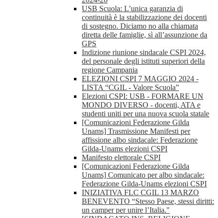
USB Scuola: L’unica garanzia di
continuità è la stabilizzazione dei docenti
di sostegno. Diciamo no alla chiamata
diretta delle famiglie, sì all’assunzione da
GPS
Indizione riunione sindacale CSPI 2024,
del personale degli istituti superiori della
regione Campania
ELEZIONI CSPI 7 MAGGIO 2024 -
LISTA “CGIL - Valore Scuola”
Elezioni CSPI: USB - FORMARE UN
MONDO DIVERSO - docenti, ATA e
studenti uniti per una nuova scuola statale
[Comunicazioni Federazione Gilda
Unams] Trasmissione Manifesti per
affissione albo sindacale: Federazione
Gilda-Unams elezioni CSPI
Manifesto elettorale CSPI
[Comunicazioni Federazione Gilda
Unams] Comunicato per albo sindacale:
Federazione Gilda-Unams elezioni CSPI
INIZIATIVA FLC CGIL 13 MARZO
BENEVENTO “Stesso Paese, stessi diritti:
un camper per unire l’Italia."