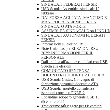
SINDACATI FEDERATI FENSIR
USB Scuola: Assemblea sindacale 12
febbraio
DAI FORZA AGLI ATA- MANCUSO E
MASTROLIA INSIEME PER UN
SINDACATO ATA FORTE
ASSEMBLEA.SINDACALE.on.LINE.UN
SINDACATI AUTONOMI FEDERATI
FENSIR
Informazioni su elezioni RSU
Note Unicobas per ELEZIONI RSU
2025: INFORMAZIONI PER IL
PERSONALE
Dalla rabbia all’azione: candidati con USB
Scuola alle elezioni
COMUNICATO SENTENZA
DOCENTI RELIGIONE CATTOLICA
USB Scuola-Cestes: Convegno di
formazione personale docente e ATA
USB Scuola: sportello consulenza
iscrizioni concorso PNRR 2
Locandine sciopero generale USB 13
dicembre 2024
Tredicesime più leggere per i lavoratori