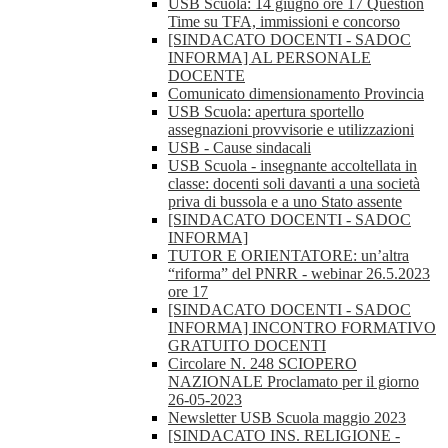
USB Scuola: 14 giugno ore 17 Question
Time su TFA, immissioni e concorso
[SINDACATO DOCENTI - SADOC
INFORMA] AL PERSONALE
DOCENTE
Comunicato dimensionamento Provincia
USB Scuola: apertura sportello
assegnazioni provvisorie e utilizzazioni
USB - Cause sindacali
USB Scuola - insegnante accoltellata in
classe: docenti soli davanti a una società
priva di bussola e a uno Stato assente
[SINDACATO DOCENTI - SADOC
INFORMA]
TUTOR E ORIENTATORE: un’altra
“riforma” del PNRR - webinar 26.5.2023
ore 17
[SINDACATO DOCENTI - SADOC
INFORMA] INCONTRO FORMATIVO
GRATUITO DOCENTI
Circolare N. 248 SCIOPERO
NAZIONALE Proclamato per il giorno
26-05-2023
Newsletter USB Scuola maggio 2023
[SINDACATO INS. RELIGIONE -