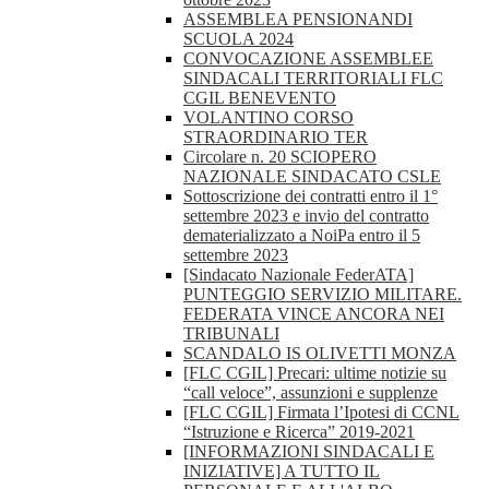
ASSEMBLEA PENSIONANDI
SCUOLA 2024
CONVOCAZIONE ASSEMBLEE
SINDACALI TERRITORIALI FLC
CGIL BENEVENTO
VOLANTINO CORSO
STRAORDINARIO TER
Circolare n. 20 SCIOPERO
NAZIONALE SINDACATO CSLE
Sottoscrizione dei contratti entro il 1°
settembre 2023 e invio del contratto
dematerializzato a NoiPa entro il 5
settembre 2023
[Sindacato Nazionale FederATA]
PUNTEGGIO SERVIZIO MILITARE.
FEDERATA VINCE ANCORA NEI
TRIBUNALI
SCANDALO IS OLIVETTI MONZA
[FLC CGIL] Precari: ultime notizie su
“call veloce”, assunzioni e supplenze
[FLC CGIL] Firmata l’Ipotesi di CCNL
“Istruzione e Ricerca” 2019-2021
[INFORMAZIONI SINDACALI E
INIZIATIVE] A TUTTO IL