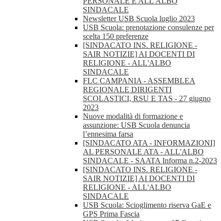
PERSONALE E ALL'ALBO
SINDACALE
Newsletter USB Scuola luglio 2023
USB Scuola: prenotazione consulenze per
scelta 150 preferenze
[SINDACATO INS. RELIGIONE -
SAIR NOTIZIE] AI DOCENTI DI
RELIGIONE - ALL'ALBO
SINDACALE
FLC CAMPANIA - ASSEMBLEA
REGIONALE DIRIGENTI
SCOLASTICI, RSU E TAS - 27 giugno
2023
Nuove modalità di formazione e
assunzione: USB Scuola denuncia
l’ennesima farsa
[SINDACATO ATA - INFORMAZIONI]
AL PERSONALE ATA - ALL'ALBO
SINDACALE - SAATA Informa n.2-2023
[SINDACATO INS. RELIGIONE -
SAIR NOTIZIE] AI DOCENTI DI
RELIGIONE - ALL'ALBO
SINDACALE
USB Scuola: Scioglimento riserva GaE e
GPS Prima Fascia