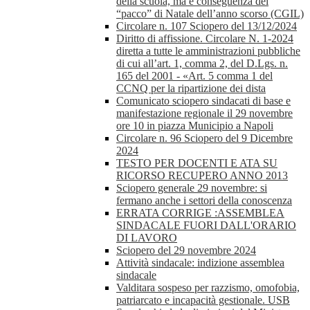
della scuola, ma è conseguenza del
“pacco” di Natale dell’anno scorso (CGIL)
Circolare n. 107 Sciopero del 13/12/2024
Diritto di affissione. Circolare N. 1-2024
diretta a tutte le amministrazioni pubbliche
di cui all’art. 1, comma 2, del D.Lgs. n.
165 del 2001 - «Art. 5 comma 1 del
CCNQ per la ripartizione dei dista
Comunicato sciopero sindacati di base e
manifestazione regionale il 29 novembre
ore 10 in piazza Municipio a Napoli
Circolare n. 96 Sciopero del 9 Dicembre
2024
TESTO PER DOCENTI E ATA SU
RICORSO RECUPERO ANNO 2013
Sciopero generale 29 novembre: si
fermano anche i settori della conoscenza
ERRATA CORRIGE :ASSEMBLEA
SINDACALE FUORI DALL'ORARIO
DI LAVORO
Sciopero del 29 novembre 2024
Attività sindacale: indizione assemblea
sindacale
Valditara sospeso per razzismo, omofobia,
patriarcato e incapacità gestionale. USB