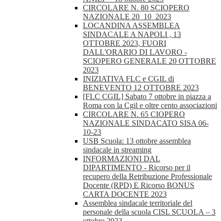
CIRCOLARE N. 80 SCIOPERO
NAZIONALE 20_10_2023
LOCANDINA ASSEMBLEA
SINDACALE A NAPOLI , 13
OTTOBRE 2023, FUORI
DALL'ORARIO DI LAVORO -
SCIOPERO GENERALE 20 OTTOBRE
2023
INIZIATIVA FLC e CGIL di
BENEVENTO 12 OTTOBRE 2023
[FLC CGIL] Sabato 7 ottobre in piazza a
Roma con la Cgil e oltre cento associazioni
CIRCOLARE N. 65 CIOPERO
NAZIONALE SINDACATO SISA 06-
10-23
USB Scuola: 13 ottobre assemblea
sindacale in streaming
INFORMAZIONI DAL
DIPARTIMENTO - Ricorso per il
recupero della Retribuzione Professionale
Docente (RPD) E Ricorso BONUS
CARTA DOCENTE 2023
Assemblea sindacale territoriale del
personale della scuola CISL SCUOLA – 3
ottobre 2023