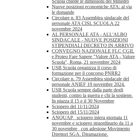
Scuola chiede le dimissioni del Ministro
Nuove posizioni economiche ATA: al via
le domande
Circolare n. 83 Assemblea sindacale del
personale ATA CISL SCUOLA 22
novembre 2024
AL PERSONALE ATA - ALL'ALBO
SINDACALE - NUOVE POSIZIONI
STIPENDIALI DECRETO IN ARRIVO
CONVEGNO NAZIONALE FLC CGIL
e Proteo Fare Sapere "Valore ATA - Valore
Scuola", Roma, 21 novembre 2024
USB Scuola organizza il corso di
formazione per il concorso PNRR2
Circolare n. 79 Assemblea sindacale del
personale ANIEF 19 novembre 2024.
USB Scuola sempre dalla parte degli
studenti, contro la guerra e chi la sostiene.
In piazza il 15 e il 30 Novembre
Sciopero del 11/11/2024
Sciopero del 15/11/2024
ANQUAP_ sciopero intera giornata 11
novembre e sciopero straordinario da 11 a
30 novembre_ con adesione Movimento
Direttori SGA. Diramazione.