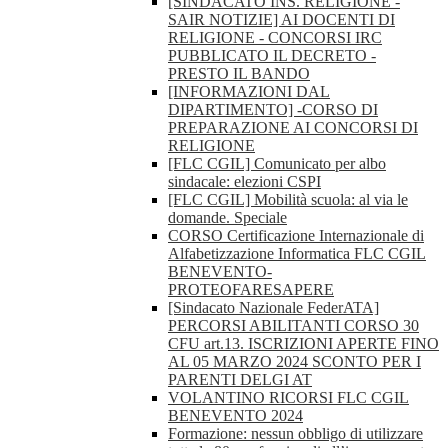
[SINDACATO INS. RELIGIONE -
SAIR NOTIZIE] AI DOCENTI DI
RELIGIONE - CONCORSI IRC
PUBBLICATO IL DECRETO -
PRESTO IL BANDO
[INFORMAZIONI DAL
DIPARTIMENTO] -CORSO DI
PREPARAZIONE AI CONCORSI DI
RELIGIONE
[FLC CGIL] Comunicato per albo
sindacale: elezioni CSPI
[FLC CGIL] Mobilità scuola: al via le
domande. Speciale
CORSO Certificazione Internazionale di
Alfabetizzazione Informatica FLC CGIL
BENEVENTO-
PROTEOFARESAPERE
[Sindacato Nazionale FederATA]
PERCORSI ABILITANTI CORSO 30
CFU art.13. ISCRIZIONI APERTE FINO
AL 05 MARZO 2024 SCONTO PER I
PARENTI DELGI AT
VOLANTINO RICORSI FLC CGIL
BENEVENTO 2024
Formazione: nessun obbligo di utilizzare