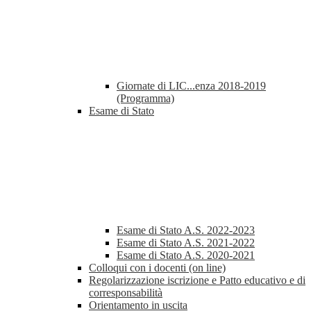
Giornate di LIC...enza 2018-2019
(Programma)
Esame di Stato
Esame di Stato A.S. 2022-2023
Esame di Stato A.S. 2021-2022
Esame di Stato A.S. 2020-2021
Colloqui con i docenti (on line)
Regolarizzazione iscrizione e Patto educativo e di
corresponsabilità
Orientamento in uscita