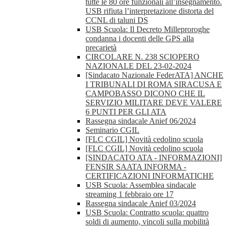
tutte le 80 ore funzionali all’insegnamento.
USB rifiuta l’interpretazione distorta del
CCNL di taluni DS
USB Scuola: Il Decreto Milleproroghe
condanna i docenti delle GPS alla
precarietà
CIRCOLARE N. 238 SCIOPERO
NAZIONALE DEL 23-02-2024
[Sindacato Nazionale FederATA] ANCHE
I TRIBUNALI DI ROMA SIRACUSA E
CAMPOBASSO DICONO CHE IL
SERVIZIO MILITARE DEVE VALERE
6 PUNTI PER GLI ATA
Rassegna sindacale Anief 06/2024
Seminario CGIL
[FLC CGIL] Novità cedolino scuola
[FLC CGIL] Novità cedolino scuola
[SINDACATO ATA - INFORMAZIONI]
FENSIR SAATA INFORMA -
CERTIFICAZIONI INFORMATICHE
USB Scuola: Assemblea sindacale
streaming 1 febbraio ore 17
Rassegna sindacale Anief 03/2024
USB Scuola: Contratto scuola: quattro
soldi di aumento, vincoli sulla mobilità