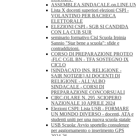
ASSEMBLEA.SINDACALE.on.LINE.U
Lista X docenti superiori elezioni CSPI -
VOLANTINO PER BACHECA
ELETTORALE
ELEZIONI CSPI - SGB SI CANDIDA
CON LA CUB SUR
seminario formativo Cisl Scuola Irpinia
Sannio "Star bene a scuola": sfide e
contraddizioni.
CORSO DI PREPARAZIONE PROTEO
-FLC CGIL BN - TFA SOSTEGNO IX
CICLO
[SINDACATO INS. RELIGIONE -
SAIR NOTIZIE] AI DOCENTI DI
RELIGIONE - ALL'ALBO
SINDACALE - CORSI DI
PREPARAZIONE CONCORSUALI
CIRC.OLARE N. 295 .SCIOPERO
NAZIONALE 10 APRILE 2024
Elezioni CSPI: Lista USB - FORMARE
UN MONDO DIVERSO - docenti, ATA e
studenti uniti per una nuova scuola statale
USB Scuola: Avvio sportello consulenze
per aggiornamento o inserimento GPS
2024-26