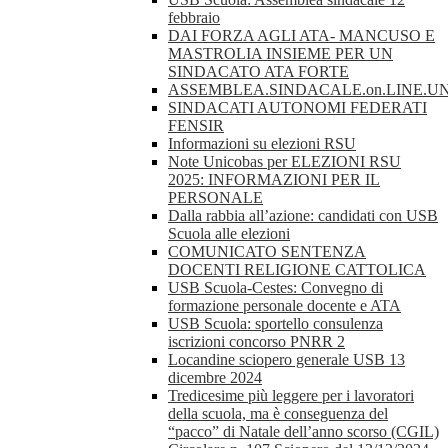
febbraio
DAI FORZA AGLI ATA- MANCUSO E
MASTROLIA INSIEME PER UN
SINDACATO ATA FORTE
ASSEMBLEA.SINDACALE.on.LINE.UN
SINDACATI AUTONOMI FEDERATI
FENSIR
Informazioni su elezioni RSU
Note Unicobas per ELEZIONI RSU
2025: INFORMAZIONI PER IL
PERSONALE
Dalla rabbia all’azione: candidati con USB
Scuola alle elezioni
COMUNICATO SENTENZA
DOCENTI RELIGIONE CATTOLICA
USB Scuola-Cestes: Convegno di
formazione personale docente e ATA
USB Scuola: sportello consulenza
iscrizioni concorso PNRR 2
Locandine sciopero generale USB 13
dicembre 2024
Tredicesime più leggere per i lavoratori
della scuola, ma è conseguenza del
“pacco” di Natale dell’anno scorso (CGIL)