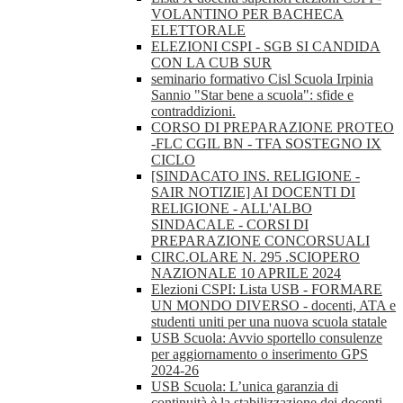
VOLANTINO PER BACHECA
ELETTORALE
ELEZIONI CSPI - SGB SI CANDIDA
CON LA CUB SUR
seminario formativo Cisl Scuola Irpinia
Sannio "Star bene a scuola": sfide e
contraddizioni.
CORSO DI PREPARAZIONE PROTEO
-FLC CGIL BN - TFA SOSTEGNO IX
CICLO
[SINDACATO INS. RELIGIONE -
SAIR NOTIZIE] AI DOCENTI DI
RELIGIONE - ALL'ALBO
SINDACALE - CORSI DI
PREPARAZIONE CONCORSUALI
CIRC.OLARE N. 295 .SCIOPERO
NAZIONALE 10 APRILE 2024
Elezioni CSPI: Lista USB - FORMARE
UN MONDO DIVERSO - docenti, ATA e
studenti uniti per una nuova scuola statale
USB Scuola: Avvio sportello consulenze
per aggiornamento o inserimento GPS
2024-26
USB Scuola: L’unica garanzia di
continuità è la stabilizzazione dei docenti