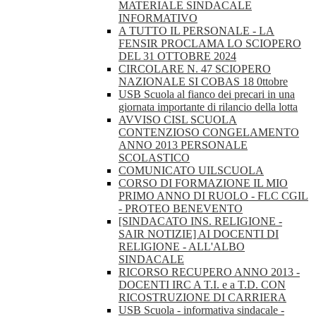
MATERIALE SINDACALE
INFORMATIVO
A TUTTO IL PERSONALE - LA
FENSIR PROCLAMA LO SCIOPERO
DEL 31 OTTOBRE 2024
CIRCOLARE N. 47 SCIOPERO
NAZIONALE SI COBAS 18 0ttobre
USB Scuola al fianco dei precari in una
giornata importante di rilancio della lotta
AVVISO CISL SCUOLA
CONTENZIOSO CONGELAMENTO
ANNO 2013 PERSONALE
SCOLASTICO
COMUNICATO UILSCUOLA
CORSO DI FORMAZIONE IL MIO
PRIMO ANNO DI RUOLO - FLC CGIL
- PROTEO BENEVENTO
[SINDACATO INS. RELIGIONE -
SAIR NOTIZIE] AI DOCENTI DI
RELIGIONE - ALL'ALBO
SINDACALE
RICORSO RECUPERO ANNO 2013 -
DOCENTI IRC A T.I. e a T.D. CON
RICOSTRUZIONE DI CARRIERA
USB Scuola - informativa sindacale -