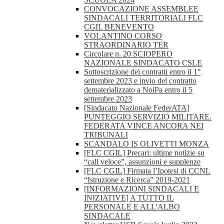
CONVOCAZIONE ASSEMBLEE
SINDACALI TERRITORIALI FLC
CGIL BENEVENTO
VOLANTINO CORSO
STRAORDINARIO TER
Circolare n. 20 SCIOPERO
NAZIONALE SINDACATO CSLE
Sottoscrizione dei contratti entro il 1°
settembre 2023 e invio del contratto
dematerializzato a NoiPa entro il 5
settembre 2023
[Sindacato Nazionale FederATA]
PUNTEGGIO SERVIZIO MILITARE.
FEDERATA VINCE ANCORA NEI
TRIBUNALI
SCANDALO IS OLIVETTI MONZA
[FLC CGIL] Precari: ultime notizie su
“call veloce”, assunzioni e supplenze
[FLC CGIL] Firmata l’Ipotesi di CCNL
“Istruzione e Ricerca” 2019-2021
[INFORMAZIONI SINDACALI E
INIZIATIVE] A TUTTO IL
PERSONALE E ALL'ALBO
SINDACALE