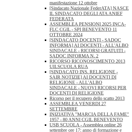
manifestazione 12 ottobre
[Sindacato Nazionale FederATA] NASCE
IL SINDACATO DEGLI ATA ANIEF
FEDERATA
ASSEMBLEA PENSIONI 2025 INCA-
FLC CGIL - SPI BENEVENTO 11
OTTOBRE 2024
[SINDACATO DOCENTI - SADOC
INFORMA] AI DOCENTI - ALL'ALBO
SINDACALE - RICORSI GRATUITI -
SADOC INFORMA N. 2
RICORSO RICONOSCIMENTO 2013
UILSCUOLA RUA
[SINDACATO INS. RELIGIONE -
SAIR NOTIZIE] AI DOCENTI DI
RELIGIONE - ALL'ALBO
SINDACALE - NUOVI RICORSI PER
DOCENTI DI RELIGIONE
Ricorso per il recupero dello scatto 2013
ASSEMBLEA VENERDI 27
SETTEMBRE
INIZIATIVA "MARCIA DELLA FAME"
1957 - 80 ANNI CGIL BENEVENTO
USB SCUOLA - Assemblea online 26
settembre ore 17: anno di formazione e