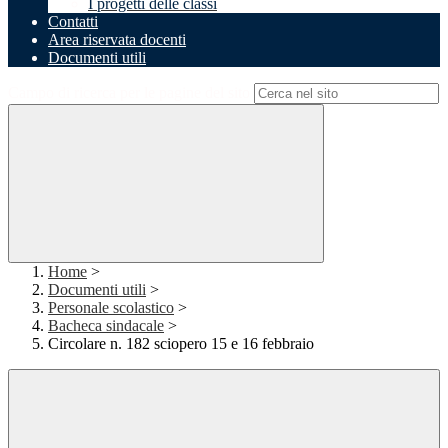
I progetti delle classi
Contatti
Area riservata docenti
Documenti utili
Campo di ricerca per le pagine del sito
Home
>
Documenti utili
>
Personale scolastico
>
Bacheca sindacale
>
Circolare n. 182 sciopero 15 e 16 febbraio