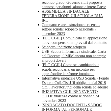
secondo grado: Governo ritiri proposta
dannosa per alunni, alunne e intero Paese
ASSEMBLEA SINDACALE
FEDERAZIONE UILSCUOLA RUA
IRC
Comparto e area istruzione e ricerca -
settore scuola: sciopero nazionale 7
dicembre 2023
[FLC CGIL] Comunicato su applicazione
nuovi compensi orari previsti dal contratto
Sciopero: indizione sciopero
USB Scuola Informativa sindacale: Carta
del Docente, il MIM ancora non adempie
ai propri doveri
[FLC CGIL] Come sta cambiando la
scuola secondaria: un incontro per
approfondire le riforme imminenti
Informativa sindacale USB Scuola - Fondo
Espero: Cgil-Cisl-Uil obbligano dal 2019
tutti i lavoratori/trici della scuola ad aderire
INIZIATIVA CGIL BENEVENTO
"STOP violenza contro le donne" 24
novembre 2023
[SINDACATO DOCENTI - SADOC
INFORMA] AL PERSONALE