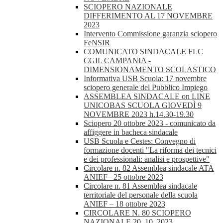
SCIOPERO NAZIONALE
DIFFERIMENTO AL 17 NOVEMBRE
2023
Intervento Commissione garanzia sciopero
FeNSIR
COMUNICATO SINDACALE FLC
CGIL CAMPANIA -
DIMENSIONAMENTO SCOLASTICO
Informativa USB Scuola: 17 novembre
sciopero generale del Pubblico Impiego
ASSEMBLEA SINDACALE on LINE
UNICOBAS SCUOLA GIOVEDÌ 9
NOVEMBRE 2023 h.14.30-19.30
Sciopero 20 ottobre 2023 - comunicato da
affiggere in bacheca sindacale
USB Scuola e Cestes: Convegno di
formazione docenti "La riforma dei tecnici
e dei professionali: analisi e prospettive"
Circolare n. 82 Assemblea sindacale ATA
ANIEF– 25 ottobre 2023
Circolare n. 81 Assemblea sindacale
territoriale del personale della scuola
ANIEF – 18 ottobre 2023
CIRCOLARE N. 80 SCIOPERO
NAZIONALE 20_10_2023