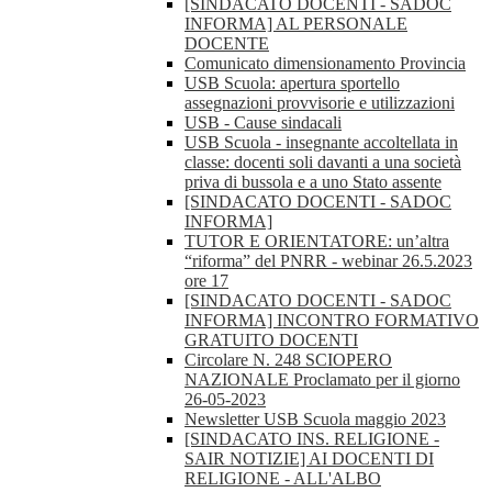
[SINDACATO DOCENTI - SADOC
INFORMA] AL PERSONALE
DOCENTE
Comunicato dimensionamento Provincia
USB Scuola: apertura sportello
assegnazioni provvisorie e utilizzazioni
USB - Cause sindacali
USB Scuola - insegnante accoltellata in
classe: docenti soli davanti a una società
priva di bussola e a uno Stato assente
[SINDACATO DOCENTI - SADOC
INFORMA]
TUTOR E ORIENTATORE: un’altra
“riforma” del PNRR - webinar 26.5.2023
ore 17
[SINDACATO DOCENTI - SADOC
INFORMA] INCONTRO FORMATIVO
GRATUITO DOCENTI
Circolare N. 248 SCIOPERO
NAZIONALE Proclamato per il giorno
26-05-2023
Newsletter USB Scuola maggio 2023
[SINDACATO INS. RELIGIONE -
SAIR NOTIZIE] AI DOCENTI DI
RELIGIONE - ALL'ALBO