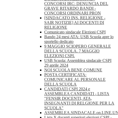
CONCORSI IRC: DENUNCIA DEL
GRAVE RITARDO BANDI -
CONCORSI ORDINARI PRON
[SINDACATO INS. RELIGIONE -
SAIR NOTIZIE] AI DOCENTI DI
RELIGIONE
Comunicato sindacale Elezioni CSPI
Bando 24 mesi ATA: USB Scuola apre lo
sportello dedicato
9 MAGGIO SCIOPERO GENERALE
DELLA SCUOLA. 7 MAGGIO
ELEZIONI CSPI.
USB Scuola: Assemblea sindacale CSPI
29 aprile 2024
NOI SCUOLA BENE COMUNE
POSTA CERTIFICATA:
COMUNICARE AL PERSONALE
DELLA SCUOLA
CANDIDATI CSPI 2024 e
ASSEMBLEA CANDIDATI - LISTA
"FENSIR DOCENTI, ATA,
INSEGNANTI DI RELGIONE PER LA
SCUOLA"
ASSEMBLEA.SINDACALE.on.LINE.U
Lista X docenti superiori elezioni CSPI -