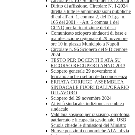
Circolare n. 107 Sciopero del 13/12/2024
Diritto di affissione. Circolare N. 1-2024
diretta a tutte le amministrazioni pubbliche
di cui all’art. 1, comma 2, del D.Lgs. n.
165 del 2001 - «Art. 5 comma 1 del
CCNQ per la ripartizione dei dista
Comunicato sciopero sindacati di base e
manifestazione regionale il 29 novembre
ore 10 in piazza Municipio a Napoli
Circolare n. 96 Sciopero del 9 Dicembre
2024
TESTO PER DOCENTI E ATA SU
RICORSO RECUPERO ANNO 2013
Sciopero generale 29 novembre: si
fermano anche i settori della conoscenza
ERRATA CORRIGE :ASSEMBLEA
SINDACALE FUORI DALL'ORARIO
DI LAVORO
Sciopero del 29 novembre 2024
Attività sindacale: indizione assemblea
sindacale
Valditara sospeso per razzismo, omofobia,
patriarcato e incapacità gestionale. USB
Scuola chiede le dimissioni del Ministro
Nuove posizioni economiche ATA: al via