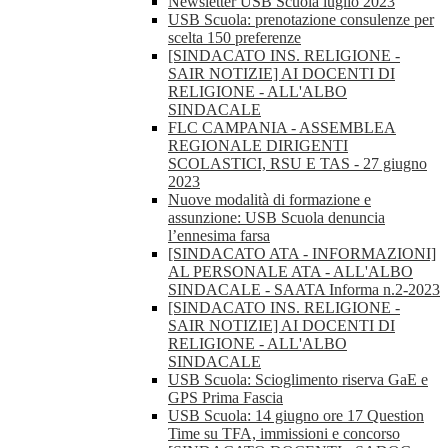
Newsletter USB Scuola luglio 2023
USB Scuola: prenotazione consulenze per
scelta 150 preferenze
[SINDACATO INS. RELIGIONE -
SAIR NOTIZIE] AI DOCENTI DI
RELIGIONE - ALL'ALBO
SINDACALE
FLC CAMPANIA - ASSEMBLEA
REGIONALE DIRIGENTI
SCOLASTICI, RSU E TAS - 27 giugno
2023
Nuove modalità di formazione e
assunzione: USB Scuola denuncia
l’ennesima farsa
[SINDACATO ATA - INFORMAZIONI]
AL PERSONALE ATA - ALL'ALBO
SINDACALE - SAATA Informa n.2-2023
[SINDACATO INS. RELIGIONE -
SAIR NOTIZIE] AI DOCENTI DI
RELIGIONE - ALL'ALBO
SINDACALE
USB Scuola: Scioglimento riserva GaE e
GPS Prima Fascia
USB Scuola: 14 giugno ore 17 Question
Time su TFA, immissioni e concorso