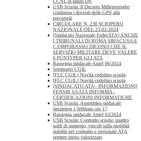
CCNL di taluni DS
USB Scuola: Il Decreto Milleproroghe
condanna i docenti delle GPS alla
precarietà
CIRCOLARE N. 238 SCIOPERO
NAZIONALE DEL 23-02-2024
[Sindacato Nazionale FederATA] ANCHE
I TRIBUNALI DI ROMA SIRACUSA E
CAMPOBASSO DICONO CHE IL
SERVIZIO MILITARE DEVE VALERE
6 PUNTI PER GLI ATA
Rassegna sindacale Anief 06/2024
Seminario CGIL
[FLC CGIL] Novità cedolino scuola
[FLC CGIL] Novità cedolino scuola
[SINDACATO ATA - INFORMAZIONI]
FENSIR SAATA INFORMA -
CERTIFICAZIONI INFORMATICHE
USB Scuola: Assemblea sindacale
streaming 1 febbraio ore 17
Rassegna sindacale Anief 03/2024
USB Scuola: Contratto scuola: quattro
soldi di aumento, vincoli sulla mobilità
stabiliti per contratto e personale ATA
sempre meno valorizzato