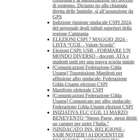
di sostegno. Diciamo no alla chiamata
diretta delle famiglie, sì all’assunzione da
GPS
Indizione riunione sindacale CSPI 2024,
del personale degli istituti superiori della
regione Campania
ELEZIONI CSPI 7 MAGGIO 2024 -
LISTA “CGIL - Valore Scuola”
Elezioni CSPI: USB - FORMARE UN
MONDO DIVERSO - docenti, ATA e
studenti uniti per una nuova scuola statale
[Comunicazioni Federazione Gilda
Unams] Trasmissione Manifesti per
affissione albo sindacale: Federazione
Gilda-Unams elezioni CSPI
Manifesto elettorale CSPI
[Comunicazioni Federazione Gilda
Unams] Comunicato per albo sindacale:
Federazione Gilda-Unams elezioni CSPI
INIZIATIVA FLC CGIL 13 MARZO
BENEVENTO “Stesso Paese, stessi diritti:
un camper per unire l’Italia."
[SINDACATO INS. RELIGIONE -
SAIR NOTIZIE] AI DOCENTI DI