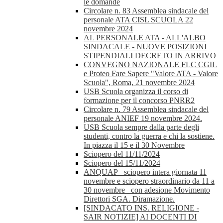
le domande
Circolare n. 83 Assemblea sindacale del
personale ATA CISL SCUOLA 22
novembre 2024
AL PERSONALE ATA - ALL'ALBO
SINDACALE - NUOVE POSIZIONI
STIPENDIALI DECRETO IN ARRIVO
CONVEGNO NAZIONALE FLC CGIL
e Proteo Fare Sapere "Valore ATA - Valore
Scuola", Roma, 21 novembre 2024
USB Scuola organizza il corso di
formazione per il concorso PNRR2
Circolare n. 79 Assemblea sindacale del
personale ANIEF 19 novembre 2024.
USB Scuola sempre dalla parte degli
studenti, contro la guerra e chi la sostiene.
In piazza il 15 e il 30 Novembre
Sciopero del 11/11/2024
Sciopero del 15/11/2024
ANQUAP_ sciopero intera giornata 11
novembre e sciopero straordinario da 11 a
30 novembre_ con adesione Movimento
Direttori SGA. Diramazione.
[SINDACATO INS. RELIGIONE -
SAIR NOTIZIE] AI DOCENTI DI