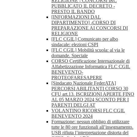
RELIGIONE - CONCORSI IRC
PUBBLICATO IL DECRETO -
PRESTO IL BANDO
[INFORMAZIONI DAL
DIPARTIMENTO] -CORSO DI
PREPARAZIONE AI CONCORSI DI
RELIGIONE
[FLC CGIL] Comunicato per albo
sindacale: elezioni CSPI
[FLC CGIL] Mobilità scuola: al via le
domande. Speciale
CORSO Certificazione Internazionale di
Alfabetizzazione Informatica FLC CGIL
BENEVENTO-
PROTEOFARESAPERE
[Sindacato Nazionale FederATA]
PERCORSI ABILITANTI CORSO 30
CFU art.13. ISCRIZIONI APERTE FINO
AL 05 MARZO 2024 SCONTO PER I
PARENTI DELGI AT
VOLANTINO RICORSI FLC CGIL
BENEVENTO 2024
Formazione: nessun obbligo di utilizzare
tutte le 80 ore funzionali all’insegnamento.
USB rifiuta l’interpretazione distorta del