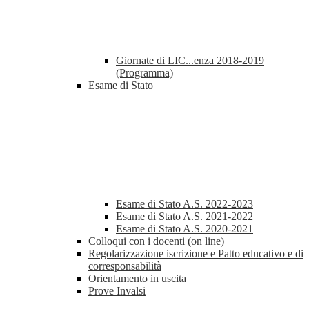
Giornate di LIC...enza 2018-2019
(Programma)
Esame di Stato
Esame di Stato A.S. 2022-2023
Esame di Stato A.S. 2021-2022
Esame di Stato A.S. 2020-2021
Colloqui con i docenti (on line)
Regolarizzazione iscrizione e Patto educativo e di
corresponsabilità
Orientamento in uscita
Prove Invalsi