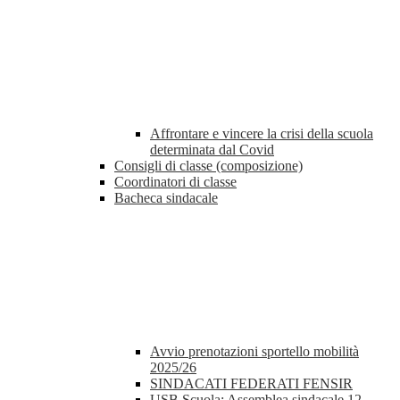
Affrontare e vincere la crisi della scuola
determinata dal Covid
Consigli di classe (composizione)
Coordinatori di classe
Bacheca sindacale
Avvio prenotazioni sportello mobilità
2025/26
SINDACATI FEDERATI FENSIR
USB Scuola: Assemblea sindacale 12