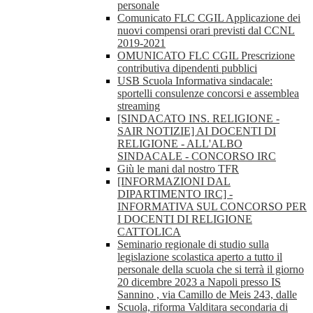
personale
Comunicato FLC CGIL Applicazione dei
nuovi compensi orari previsti dal CCNL
2019-2021
OMUNICATO FLC CGIL Prescrizione
contributiva dipendenti pubblici
USB Scuola Informativa sindacale:
sportelli consulenze concorsi e assemblea
streaming
[SINDACATO INS. RELIGIONE -
SAIR NOTIZIE] AI DOCENTI DI
RELIGIONE - ALL'ALBO
SINDACALE - CONCORSO IRC
Giù le mani dal nostro TFR
[INFORMAZIONI DAL
DIPARTIMENTO IRC] -
INFORMATIVA SUL CONCORSO PER
I DOCENTI DI RELIGIONE
CATTOLICA
Seminario regionale di studio sulla
legislazione scolastica aperto a tutto il
personale della scuola che si terrà il giorno
20 dicembre 2023 a Napoli presso IS
Sannino , via Camillo de Meis 243, dalle
Scuola, riforma Valditara secondaria di